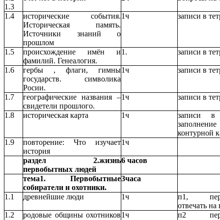
1.3
1.4
исторические события.
1ч
записи в те
Историческая память.
Источники знаний о
прошлом
1.5
происхождение имён и
1.
записи в те
фамилий. Генеалогия.
1.6
гербы , флаги, гимны
1ч
записи в те
государств. символика
Росии.
1.7
географические названия –
1ч
записи в те
свидетели прошлого.
1.8
историческая карта
1ч
записи в 
заполнение
контурной 
1.9
повторение: Что изучает
1ч
история
раздел 2.жизнь
6 часов
первобытных людей
тема1. Первобытные
3часа
собиратели и охотники.
1.1
древнейшие люди
1ч
п1, перес
отвечать на
1.2
родовые общины охотников
1ч
п2 перес