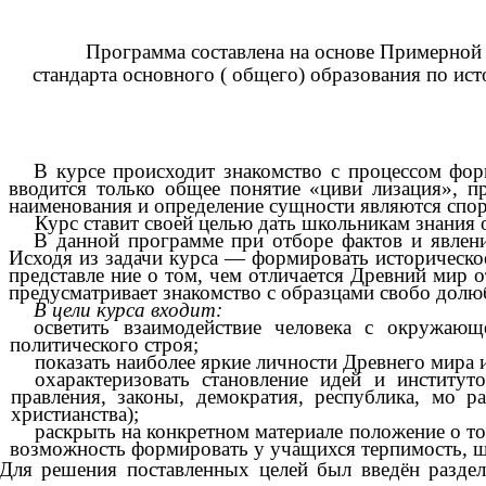
Программа составлена на основе Примерной
стандарта основного ( общего) образования по ис
В курсе происходит знакомство с процессом фор
вводится только общее понятие «циви лизация», п
наименования и определение сущности являются спо
Курс ставит своей целью дать школьникам знания 
В данной программе при отборе фактов и явлени
Исходя из задачи курса — формировать историческо
представле ние о том, чем отличается Древний мир 
предусматривает знакомство с образцами свобо долюб
В цели курса входит:
осветить взаимодействие человека с окружаю
политического строя;
показать наиболее яркие личности Древнего мира и
охарактеризовать становление идей и институ
правления, законы, демократия, республика, мо 
христианства);
раскрыть на конкретном материале положение о то
возможность формировать у учащихся терпимость, ш
Для решения поставленных целей был введён раздел 