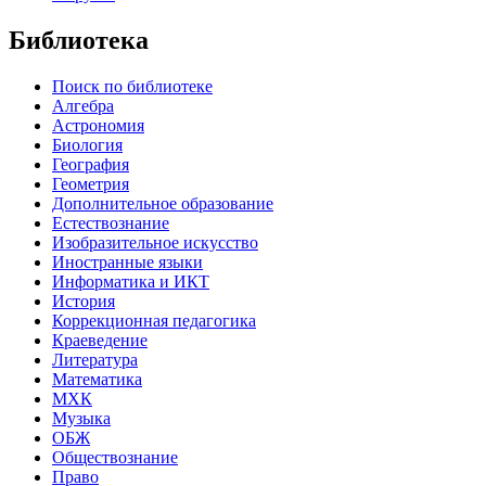
Библиотека
Поиск по библиотеке
Алгебра
Астрономия
Биология
География
Геометрия
Дополнительное образование
Естествознание
Изобразительное искусство
Иностранные языки
Информатика и ИКТ
История
Коррекционная педагогика
Краеведение
Литература
Математика
МХК
Музыка
ОБЖ
Обществознание
Право