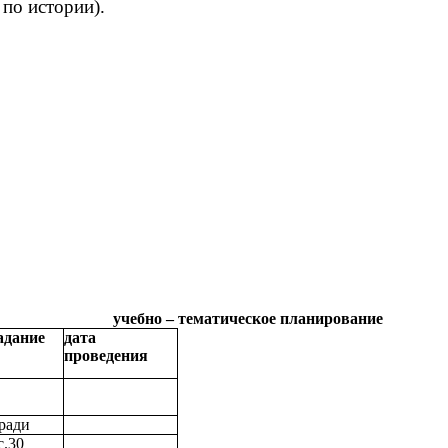
по истории).
учебно – тематическое планирование
адание
дата
проведения
тради
с.30