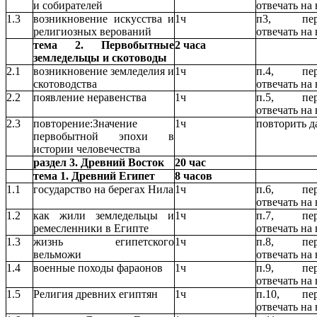
и собирателей
отвечать на
1.3
возникновение искусства и
1ч
п3, перес
религиозных верований
отвечать на
тема 2. Первобытные
2 часа
земледельцы и скотоводы
2.1
возникновение земледелия и
1ч
п.4, пере
скотоводства
отвечать на
2.2
появление неравенства
1ч
п.5, пере
отвечать на
2.3
повторение:Значение
1ч
повторить д
первобытной эпохи в
истории человечества
раздел 3. Древний Восток
20 час
тема 1. Древний Египет
8 часов
1.1
государство на берегах Нила
1ч
п.6, пере
отвечать на
1.2
как жили земледельцы и
1ч
п.7, пере
ремесленники в Египте
отвечать на
1.3
жизнь египетского
1ч
п.8, пере
вельможи
отвечать на
1.4
военные походы фараонов
1ч
п.9, пере
отвечать на
1.5
Религия древних египтян
1ч
п.10, пере
отвечать на