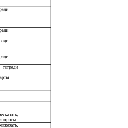
тради
тради
тради
тради
тетради
карты
казать,
 вопросы
казать,