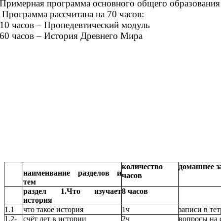
Примерная программа основного общего образования 
Программа рассчитана на 70 часов:
10 часов – Пропедевтический модуль
60 часов – История Древнего Мира
количество
домашнее з
наименвание разделов и
часов
тем
раздел 1.Что изучает
8 часов
история
1.1
что такое история
1ч
записи в те
1.2-
счёт лет в истории
2ч
вопросы на 