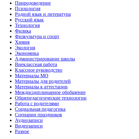
Природоведение
Психология
Родной язык и литература
Русский язык
Технология
Физика
Физкультура и спорт
Химия
Экология
Экономика
Администрирование школы
Внеклассная работа
Классное руководство
Материалы МО
Материалы для родителей
Материалы к аттестации
Междисциплинарное обобщение
Общепедагогические технологии
Работа с родителями
Социальная педагогика
Сценарии праздников
Аудиозаписи
Видеозаписи
Разное