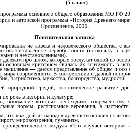
(5 класс)
 программы основного общего образования МО РФ 2004
тории и авторской программы «История Древнего мира»
Просвещение, 2006.
Пояснительная записка
мирования че ловека и человеческого общества, с 
ротивопоставленное первобытности (поскольку в нау
рными и неустановленными).
о далеком про шлом, которые послужат одной из осно
й основным критерием явилась их значимость в исто
е мышление — дается представление об общем и осо б
от мира современного. В соответствии с давней истор
ия, патриотизма, мужества, благородства, мудрости.
щей природной средой, экономическое развитие д
 их роль в истории и культуре;
тов, понимание которых необходимо современному 
ральные нормы, религиозные верования, в частнос
м, что каж дый из народов древности оставил позитивн
ироту мировоззрения, гуманизм.
пропедевтического модуля «Что изучает история» -