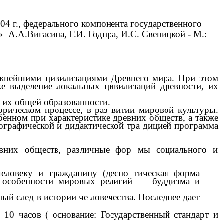
 г., федерального компонента государственного
 А.А.Вигасина, Г.И. Годнра, И.С. Свеницкой - М.:
важнейшими цивилизациями Древнего мира. При этом
ке выделение локальных цивилизаций древности, их
в их общей образованности.
рическом процессе, в раз витии мировой культуры.
енном при характеристике древних обществ, а также
иографической и дидактической тра дицией программа
ревних обществ, различные фор мы социального и
человеку и гражданину (деспо тическая форма
ти особенности мировых религий — буддизма и
ый след в истории че ловечества. Последнее дает
 10 часов ( основание: Государственный стандарт и