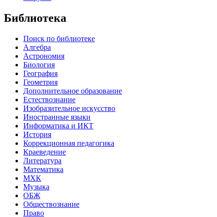
Библиотека
Поиск по библиотеке
Алгебра
Астрономия
Биология
География
Геометрия
Дополнительное образование
Естествознание
Изобразительное искусство
Иностранные языки
Информатика и ИКТ
История
Коррекционная педагогика
Краеведение
Литература
Математика
МХК
Музыка
ОБЖ
Обществознание
Право