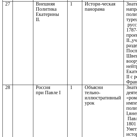
27
Внешняя
1
Истори-ческая
Знат
Политика
панорама
напр
Екатерины
поли
II.
туре
русс
1787
прое
II.,у
разд
Посп
Швец
воор
нейт
Екат
II с
Фран
28
Россия
1
Объясни
Знат
при Павле I
тельно-
деят
иллюстративный
«ром
урок
импе
поли
I,вн
Павл
1801 
Умет
исто