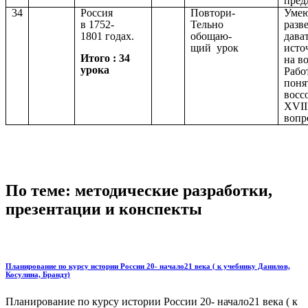
пред
34
Россия
Повтори-
Умею
в 1752-
Тельно
разв
1801 годах.
обощаю-
дава
щий урок
исто
Итого : 34
на в
урока
Работ
поня
восс
XVII
вопр
По теме: методические разработки,
презентации и конспекты
Планирование по курсу истории России 20- начало21 века ( к учебнику Данилов,
Косулина, Брандт)
Планирование по курсу истории России 20- начало21 века ( к