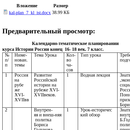
Вложение
Размер
38.99 КБ
kal-plan_7_kl_ist.docx
Предварительный просмотр:
Календарно-тематическое планировании
курса Истории России конец 16- 18 век. 7 класс.
№
Ниме-
Тема Урока
Кол-
Тип урока
Треб
п/
нован.
во
подг
п
темы
ча-
сов
1
Россия
Развитие
1
Водная лекция
Знат
на
Российской
,эко
рубе
истории на
соци
же
рубеже XVI-
Росс
XVI-
XVIIвеков.
Пони
XVIIвв
прих
Бори
2
Внутрен-
1
Урок-историчес
Знат
яя и внеш-няя
кий обзор
внут
политка
Б.Го
Бориса
поли
Годунова
прич