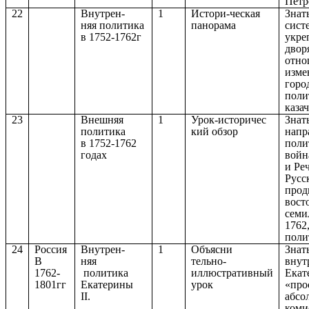
Петро
22
Внутрен-
1
Истори-ческая
Знат
няя политика
панорама
сист
в 1752-1762г
укре
двор
отно
изме
горо
поли
казач
23
Внешняя
1
Урок-историчес
Знат
политика
кий обзор
напр
в 1752-1762
поли
годах
войн
и Ре
Русс
прод
вост
семи
1762
поли
24
Россия
Внутрен-
1
Объясни
Знат
В
няя
тельно-
внут
1762-
политика
иллюстративный
Екат
1801гг
Екатерины
урок
«про
II.
абсо
коми