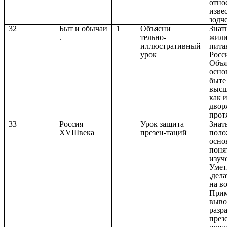
отно
изве
зодч
32
Быт и обычаи
1
Объясни
Знат
.
тельно-
жили
иллюстративный
пита
урок
Росс
Объя
осно
быте
высш
как 
двор
прот
33
Россия
Урок защита
Знат
XVIIIвека
презен-таций
поло
осно
поня
изуч
Умет
,дел
на в
Прим
выво
разр
през