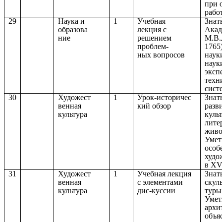
при 
работ
29
Наука и
1
Учебная
Знать
образова
лекция с
Акад
ние
решением
М.В.
проблем-
1765
ных вопросов
наук
наук
эксп
техн
сист
30
Художест
1
Урок-историчес
Знат
венная
кий обзор
разв
культура
куль
лите
живо
Умет
особ
худо
в XV
31
Художест
1
Учебная лекция
Знат
венная
с элементами
скул
культура
дис-куссии
туры
Умет
архи
объя