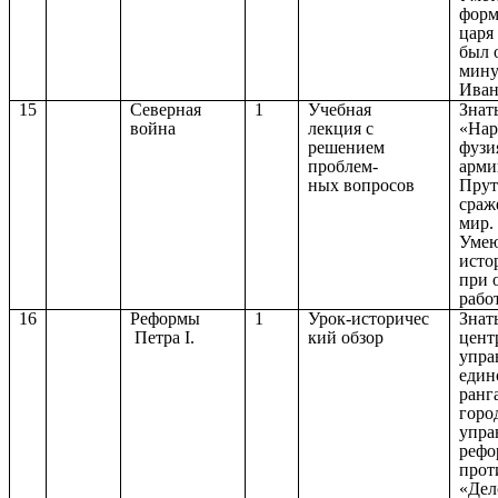
форм
царя
был 
мину
Иван
15
Северная
1
Учебная
Знат
война
лекция с
«Нар
решением
фузи
проблем-
арми
ных вопросов
Прут
сраж
мир.
Умею
исто
при 
работ
16
Реформы
1
Урок-историчес
Знат
Петра I.
кий обзор
цент
упра
един
ранг
горо
упра
рефо
прот
«Дел