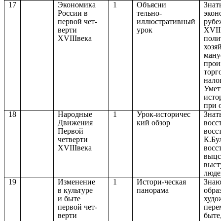
17
Экономика
1
Объясни
Знат
России в
тельно-
экон
первой чет-
иллюстративный
рубе
верти
урок
XVII
XVIIIвека
поли
хозя
ману
прои
торг
нало
Умет
исто
при 
18
Народные
1
Урок-историчес
Знат
Движения
кий обзор
восс
Первой
восс
четверти
К.Бу
XVIIIвека
восс
выцс
выст
люде
19
Изменение
1
Истори-ческая
Знаю
в культуре
панорама
обра
и быте
худо
первой чет-
пере
верти
быте