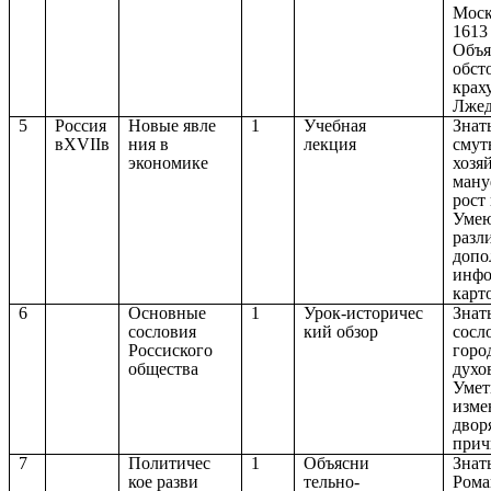
Моск
1613 
Объя
обст
крах
Лжед
5
Россия
Новые явле
1
Учебная
Знат
вXVIIв
ния в
лекция
смут
экономике
хозя
ману
рост
Умею
разл
допо
инфо
карт
6
Основные
1
Урок-историчес
Знат
сословия
кий обзор
сосл
Россиского
горо
общества
духов
Умет
изме
двор
прич
7
Политичес
1
Объясни
Знат
кое разви
тельно-
Рома