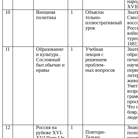
наро
XVII
10
Внешняя
1
Объясни
Знат
политика
тельно-
Смол
иллюстративный
восс
урок
Росс
войн
туре
1681
11
Образование
1
Учебная
Знат
и культура .
лекция с
обра
Сословный
решением
печа
быт.обычаи и
проблем-
науч
нравы
ных вопросов
перв
лите
живо
Умет
возр
грам
прос
Что 
бояр
люде
12
Россия на
1
Знаю
Повтори-
рубеже XVI-
поло
Тельно
XVI Петр I.Iв
поня