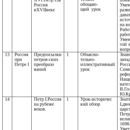
обощаю-
Россия
Умею
щий урок
вXVIIвеке
разв
дава
исто
на в
Рабо
рабо
Умею
той 
вопр
13
Россия
Предпосылки
1
Объясни-
Знаю
при
петров-ских
тельно-
запа
Петре I
преобразо
иллюстративный
Росс
ваний
урок
Симе
рефо
Нащо
вате
В.Го
Ю.Кр
14
Петр I.Россия
1
Урок-историчес
Знат
на рубеже
кий обзор
I,дв
веков.
царс
Петр
вели
1698
Умет