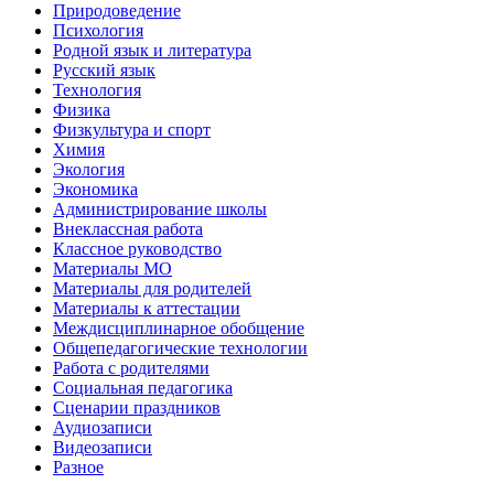
Природоведение
Психология
Родной язык и литература
Русский язык
Технология
Физика
Физкультура и спорт
Химия
Экология
Экономика
Администрирование школы
Внеклассная работа
Классное руководство
Материалы МО
Материалы для родителей
Материалы к аттестации
Междисциплинарное обобщение
Общепедагогические технологии
Работа с родителями
Социальная педагогика
Сценарии праздников
Аудиозаписи
Видеозаписи
Разное