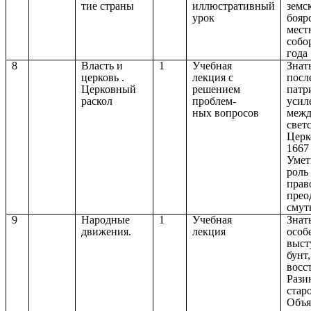
тие страны
иллюстративный
земс
урок
бояр
мест
собо
года
8
Власть и
1
Учебная
Знат
церковь .
лекция с
посл
Церковный
решением
патр
раскол
проблем-
усил
ных вопросов
межд
свет
Церк
1667 
Умет
роль
прав
прео
смут
9
Народные
1
Учебная
Знат
движения.
лекция
особ
выст
бунт
восс
Рази
стар
Объя