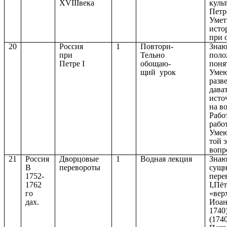
XVIIIвека
куль
Петр
Умет
исто
при 
20
Россия
1
Повтори-
Знаю
при
Тельно
поло
Петре I
обощаю-
поня
щий урок
Умею
разв
дава
исто
на в
Рабо
рабо
Умею
той 
вопр
21
Россия
Дворцовые
1
Водная лекция
Знаю
В
перевороты
сущн
1752-
пере
1762
I,Пёт
го
«вер
дах.
Иоан
1740
(174