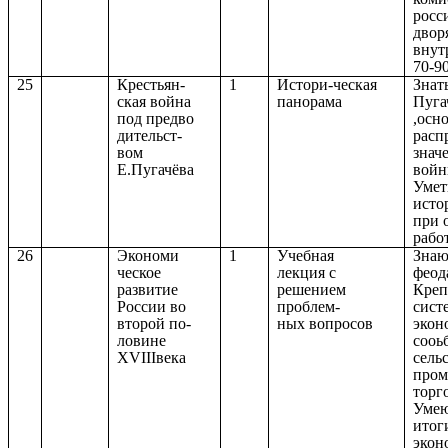
росс
двор
внут
70-90
25
Крестьян-
1
Истори-ческая
Знат
ская война
панорама
Пуга
под предво
,осн
дительст-
расп
вом
знач
Е.Пугачёва
войн
Умет
исто
при 
работ
26
Экономи
1
Учебная
Знаю
ческое
лекция с
феод
развитие
решением
Креп
России во
проблем-
сист
второй по-
ных вопросов
экон
ловине
сооь
XVIIIвека
сельс
пром
торг
Умею
итог
экон