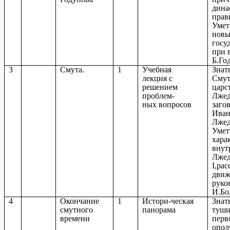
дина
прав
Умет
новы
госу
при 
Б.Го
3
Смута.
1
Учебная
Знат
лекция с
Смут
решением
царс
проблем-
Лжед
ных вопросов
заго
Иван
Лжед
Умет
хара
внут
Лжед
I,рас
движ
руко
И.Бо
4
Окончание
1
Истори-ческая
Знат
смутного
панорама
туши
времени
перв
опол