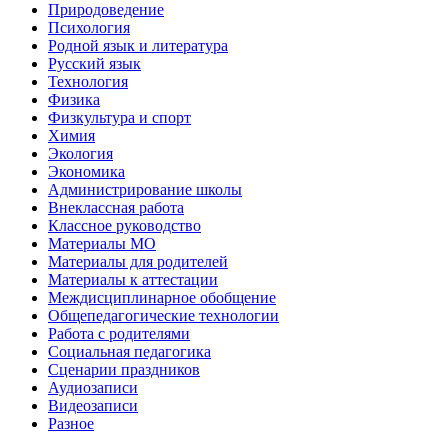
Природоведение
Психология
Родной язык и литература
Русский язык
Технология
Физика
Физкультура и спорт
Химия
Экология
Экономика
Администрирование школы
Внеклассная работа
Классное руководство
Материалы МО
Материалы для родителей
Материалы к аттестации
Междисциплинарное обобщение
Общепедагогические технологии
Работа с родителями
Социальная педагогика
Сценарии праздников
Аудиозаписи
Видеозаписи
Разное