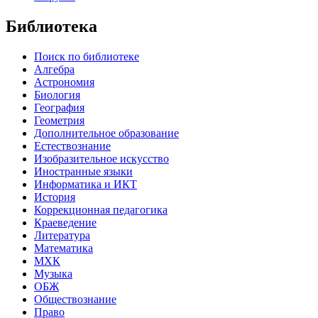
Библиотека
Поиск по библиотеке
Алгебра
Астрономия
Биология
География
Геометрия
Дополнительное образование
Естествознание
Изобразительное искусство
Иностранные языки
Информатика и ИКТ
История
Коррекционная педагогика
Краеведение
Литература
Математика
МХК
Музыка
ОБЖ
Обществознание
Право