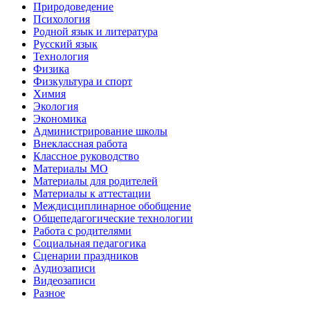
Природоведение
Психология
Родной язык и литература
Русский язык
Технология
Физика
Физкультура и спорт
Химия
Экология
Экономика
Администрирование школы
Внеклассная работа
Классное руководство
Материалы МО
Материалы для родителей
Материалы к аттестации
Междисциплинарное обобщение
Общепедагогические технологии
Работа с родителями
Социальная педагогика
Сценарии праздников
Аудиозаписи
Видеозаписи
Разное