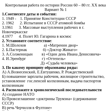
Контрольная работа по истории России 60 – 80 гг. XX века
Вариант № 1
1.Соотнесите даты и события:
1. 1949 - 1. Принятие Конституции СССР
2. 1962 2. Испытание в СССР атомной бомбы
3.1961 3. Массовые выступления рабочих в г.
Новочеркасске
4.1977 4. Полет Ю. Гагарина в космос
2. Установите соответствие
:
1. М.Шолохов а) «Матренин двор»
2. Б.Пастернак б) «Доктор Живаго»
3. А.Солженицын в) «Один день Ивана Денисовича»
4. И.Эренбург г) «Оттепель»
Д) «Судьба человека»
3. По какому принципу образованы ряды:
А) А.Вознесенский, Е.Евтушенко, Р. Рождественский
Б) повышение зарплаты рабочим, жилищное строительство,
установление гос.пенсий колхозникам, выдача паспортов
колхозникам
4. Расположите в хронологической последовательности
А) создание НАТО
Б) Провозглашение «доктрины Трумэна» (сдерживание
СССР)
В) речь Черчилля в Фултоне»