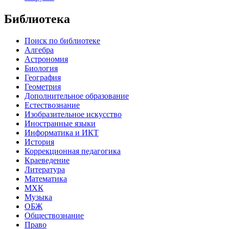
Библиотека
Поиск по библиотеке
Алгебра
Астрономия
Биология
География
Геометрия
Дополнительное образование
Естествознание
Изобразительное искусство
Иностранные языки
Информатика и ИКТ
История
Коррекционная педагогика
Краеведение
Литература
Математика
МХК
Музыка
ОБЖ
Обществознание
Право