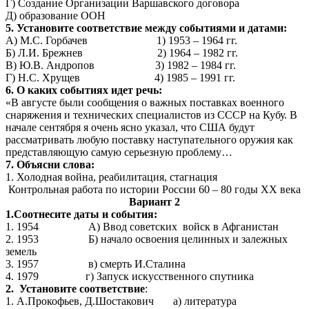
Г) Создание Организации Варшавского договора
Д) образование ООН
5. Установите соответствие между событиями и датами:
А) М.С. Горбачев 1) 1953 – 1964 гг.
Б) Л.И. Брежнев 2) 1964 – 1982 гг.
В) Ю.В. Андропов 3) 1982 – 1984 гг.
Г) Н.С. Хрущев 4) 1985 – 1991 гг.
6. О каких событиях идет речь:
«В августе были сообщения о важных поставках военного
снаряжения и технических специалистов из СССР на Кубу. В
начале сентября я очень ясно указал, что США будут
рассматривать любую поставку наступательного оружия как
представляющую самую серьезную проблему…
7. Объясни слова:
1. Холодная война, реабилитация, стагнация
Контрольная работа по истории России 60 – 80 годы XX века
Вариант 2
1.Соотнесите даты и события:
1. 1954 А) Ввод советских войск в Афганистан
2. 1953 Б) начало освоения целинных и залежных
земель
3. 1957 в) смерть И.Сталина
4. 1979 г) Запуск искусственного спутника
2. Установите соответствие
:
1. А.Прокофьев, Д.Шостакович а) литература