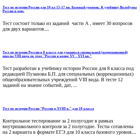
Тест по истории России для 10 кл 15-17 вв. Базовый уровень. К учебнику Волобуева
Россия и мир.
Тест состоит только из заданий части А , имеет 30 вопросов
для двух вариантов....
Тест по истории России в 8 классе для учащихся специальной (коррекционной)
школы VIII вида по теме "Россия в конце XV - XVI вв."
Тест разработан к учебнику истории России для 8 класса под
редакцией Пузанова Б.П. для специальных (коррекционных)
общеобразовательных учреждений VIII вида. В тесте 12
заданий на знание событий, дат, ...
Тест по истории России "Россия в XVIII в." для 10 класса
Контрольное тестирование за 2 полугодие в рамках
внутришкольного контроля за 2 полугодие. Тесты сотавлены
на 2 варианта в формате ЕГЭ для 10 класса базового уровня....