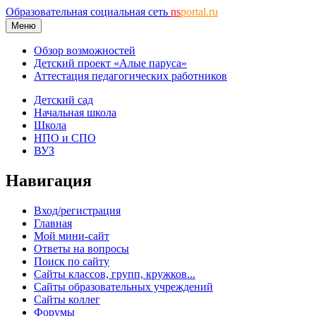
Образовательная социальная сеть
ns
portal.ru
Меню
Обзор возможностей
Детский проект «Алые паруса»
Аттестация педагогических работников
Детский сад
Начальная школа
Школа
НПО и СПО
ВУЗ
Навигация
Вход/регистрация
Главная
Мой мини-сайт
Ответы на вопросы
Поиск по сайту
Сайты классов, групп, кружков...
Сайты образовательных учреждений
Сайты коллег
Форумы