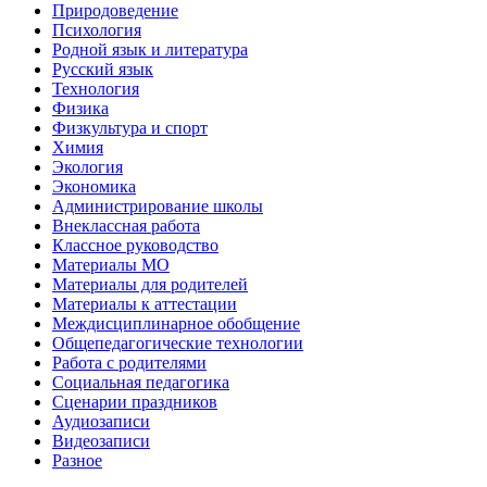
Природоведение
Психология
Родной язык и литература
Русский язык
Технология
Физика
Физкультура и спорт
Химия
Экология
Экономика
Администрирование школы
Внеклассная работа
Классное руководство
Материалы МО
Материалы для родителей
Материалы к аттестации
Междисциплинарное обобщение
Общепедагогические технологии
Работа с родителями
Социальная педагогика
Сценарии праздников
Аудиозаписи
Видеозаписи
Разное