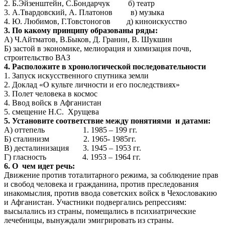
2. Б.Эйзенштейн, С.Бондарчук б) театр
3. А.Твардовский, А. Платонов в) музыка
4. Ю. Любимов, Г.Товстоногов д) киноискусство
3. По какому принципу образованы ряды:
А) Ч.Айтматов, В.Быков, Д. Гранин, В. Шукшин
Б) застой в экономике, мелиорация и химизация почв,
строительство ВАЗ
4. Расположите в хронологической последовательности
1. Запуск искусственного спутника земли
2. Доклад «О культе личности и его последствиях»
3. Полет человека в космос
4. Ввод войск в Афганистан
5. смещение Н.С. Хрущева
5. Установите соответствие между понятиями и датами:
А) оттепель 1. 1985 – 199 гг.
Б) сталинизм 2. 1965- 1985гг.
В) десталинизация 3. 1945 – 1953 гг.
Г) гласность 4. 1953 – 1964 гг.
6. О чем идет речь:
Движение против тоталитарного режима, за соблюдение прав
и свобод человека и гражданина, против преследования
инакомыслия, против ввода советских войск в Чехословакию
и Афганистан. Участники подвергались репрессиям:
высылались из страны, помещались в психиатрические
лечебницы, вынуждали эмигрировать из страны.