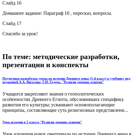
Слайд 16
Домашнее задание: Параграф 10 , пересказ, вопросы.
Слайд 17
Спасибо за урок!
По теме: методические разработки,
презентации и конспекты
Поурочная разработка урока по истории Древнего мира (5-й класс) к учебнику под
редакцией А.А. Вигасина, Г.И. Годера. "Религия древних египтян"
Учащиеся закрепляют знания о геополитических
особенностях Древнего Египта, обусловивших специфику
развития его культуры; усваивают основополагающие
принципы, составляющие суть религиозных представлени...
Урок истории в 5 классе "Религия древних египтян"
Урок изучения новог оматериала по истории Древнего мира в