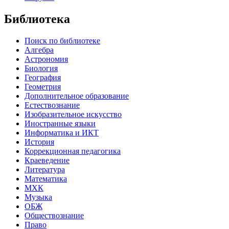
Библиотека
Поиск по библиотеке
Алгебра
Астрономия
Биология
География
Геометрия
Дополнительное образование
Естествознание
Изобразительное искусство
Иностранные языки
Информатика и ИКТ
История
Коррекционная педагогика
Краеведение
Литература
Математика
МХК
Музыка
ОБЖ
Обществознание
Право