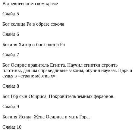
В древнеегипетском храме
Слайд 5
Бог солнца Ра в образе сокола
Слайд 6
Богиня Хатор и бог солнца Ра
Слайд 7
Бог Осирис правитель Египта. Научил египтян строить
плотины, дал им справедливые законы, обучил наукам. Царь и
судья в «стране мёртвых».
Слайд 8
Бог Гор сын Осириса. Покровитель земных фараонов.
Слайд 9
Богиня Исида. Жена Осириса и мать Гора.
Слайд 10