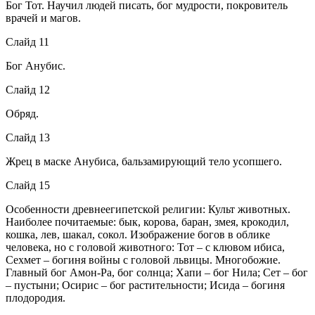
Бог Тот. Научил людей писать, бог мудрости, покровитель
врачей и магов.
Слайд 11
Бог Анубис.
Слайд 12
Обряд.
Слайд 13
Жрец в маске Анубиса, бальзамирующий тело усопшего.
Слайд 15
Особенности древнеегипетской религии: Культ животных.
Наиболее почитаемые: бык, корова, баран, змея, крокодил,
кошка, лев, шакал, сокол. Изображение богов в облике
человека, но с головой животного: Тот – с клювом ибиса,
Сехмет – богиня войны с головой львицы. Многобожие.
Главный бог Амон-Ра, бог солнца; Хапи – бог Нила; Сет – бог
– пустыни; Осирис – бог растительности; Исида – богиня
плодородия.