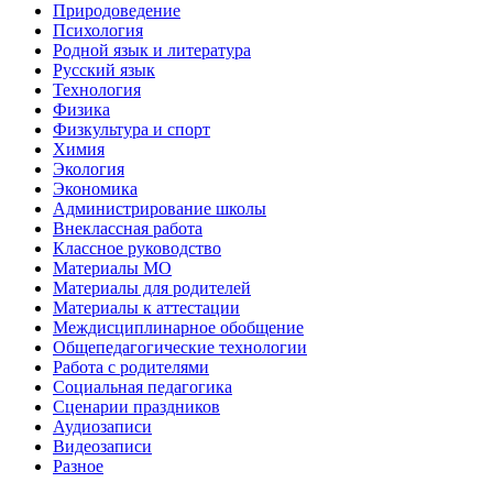
Природоведение
Психология
Родной язык и литература
Русский язык
Технология
Физика
Физкультура и спорт
Химия
Экология
Экономика
Администрирование школы
Внеклассная работа
Классное руководство
Материалы МО
Материалы для родителей
Материалы к аттестации
Междисциплинарное обобщение
Общепедагогические технологии
Работа с родителями
Социальная педагогика
Сценарии праздников
Аудиозаписи
Видеозаписи
Разное