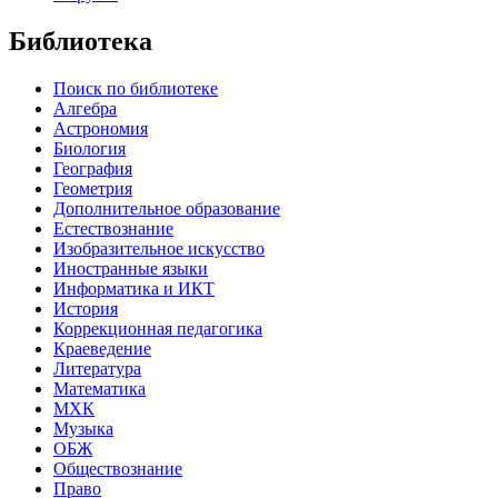
Библиотека
Поиск по библиотеке
Алгебра
Астрономия
Биология
География
Геометрия
Дополнительное образование
Естествознание
Изобразительное искусство
Иностранные языки
Информатика и ИКТ
История
Коррекционная педагогика
Краеведение
Литература
Математика
МХК
Музыка
ОБЖ
Обществознание
Право