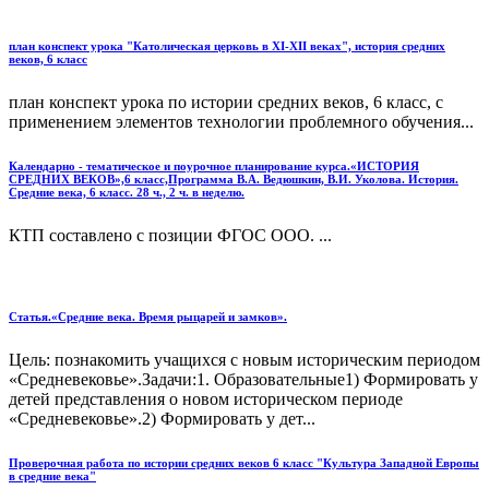
план конспект урока "Католическая церковь в ХI-XII веках", история средних
веков, 6 класс
план конспект урока по истории средних веков, 6 класс, с
применением элементов технологии проблемного обучения...
Календарно - тематическое и поурочное планирование курса.«ИСТОРИЯ
СРЕДНИХ ВЕКОВ»,6 класс,Программа В.А. Ведюшкин, В.И. Уколова. История.
Средние века, 6 класс. 28 ч., 2 ч. в неделю.
КТП составлено с позиции ФГОС ООО. ...
Статья.«Средние века. Время рыцарей и замков».
Цель: познакомить учащихся с новым историческим периодом
«Средневековье».Задачи:1. Образовательные1) Формировать у
детей представления о новом историческом периоде
«Средневековье».2) Формировать у дет...
Проверочная работа по истории средних веков 6 класс "Культура Западной Европы
в средние века"