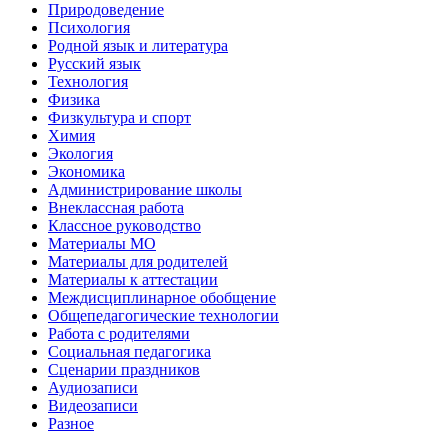
Природоведение
Психология
Родной язык и литература
Русский язык
Технология
Физика
Физкультура и спорт
Химия
Экология
Экономика
Администрирование школы
Внеклассная работа
Классное руководство
Материалы МО
Материалы для родителей
Материалы к аттестации
Междисциплинарное обобщение
Общепедагогические технологии
Работа с родителями
Социальная педагогика
Сценарии праздников
Аудиозаписи
Видеозаписи
Разное