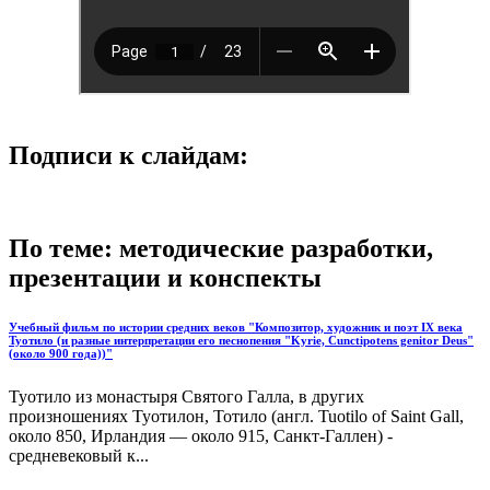
Подписи к слайдам:
По теме: методические разработки,
презентации и конспекты
Учебный фильм по истории средних веков "Композитор, художник и поэт IX века
Туотило (и разные интерпретации его песнопения "Kyrie, Cunctipotens genitor Deus"
(около 900 года))"
Туотило из монастыря Святого Галла, в других
произношениях Туотилон, Тотило (англ. Tuоtilo of Saint Gall,
около 850, Ирландия — около 915, Санкт-Галлен) -
средневековый к...