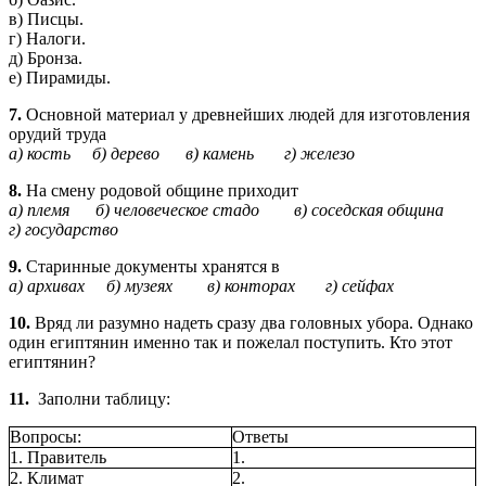
в) Писцы.
г) Налоги.
д) Бронза.
е) Пирамиды.
7.
Основной материал у древнейших людей для изготовления
орудий труда
а) кость б) дерево в) камень г) железо
8.
На смену родовой общине приходит
а) племя б) человеческое стадо в) соседская община
г) государство
9.
Старинные документы хранятся в
а) архивах б) музеях в) конторах г) сейфах
10.
Вряд ли разумно надеть сразу два головных убора. Однако
один египтянин именно так и пожелал поступить. Кто этот
египтянин?
11.
Заполни таблицу:
Вопросы:
Ответы
1. Правитель
1.
2. Климат
2.