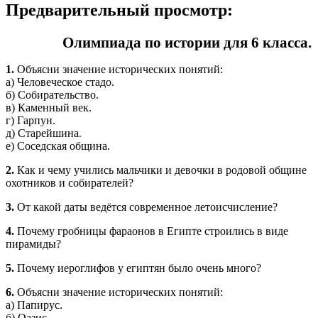
Предварительный просмотр:
Олимпиада по истории для 6 класса.
1.
Объясни значение исторических понятий:
а) Человеческое стадо.
б) Собирательство.
в) Каменный век.
г) Гарпун.
д) Старейшина.
е) Соседская община.
2.
Как и чему учились мальчики и девочки в родовой общине
охотников и собирателей?
3.
От какой даты ведётся современное летоисчисление?
4.
Почему гробницы фараонов в Египте строились в виде
пирамиды?
5.
Почему иероглифов у египтян было очень много?
6.
Объясни значение исторических понятий:
а) Папирус.
б) Оазис.