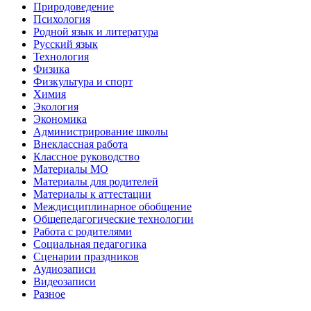
Природоведение
Психология
Родной язык и литература
Русский язык
Технология
Физика
Физкультура и спорт
Химия
Экология
Экономика
Администрирование школы
Внеклассная работа
Классное руководство
Материалы МО
Материалы для родителей
Материалы к аттестации
Междисциплинарное обобщение
Общепедагогические технологии
Работа с родителями
Социальная педагогика
Сценарии праздников
Аудиозаписи
Видеозаписи
Разное