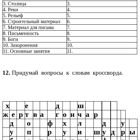
3. Столица
3.
4. Реки
4.
5. Рельеф
5.
6. Строительный материал
6.
7. Материал для письма
7.
8. Письменность
8.
9. Боги
9.
10. Захоронения
10.
11. Основные занятия
11.
12.
Придумай вопросы к словам кроссворда.
х
е
д
ш
ж
е
р
т
в
а
г
о
н
ч
а
р
д
о
ф
х
л
д
у
у
п
р
у
и
ш
у
д
р
ы