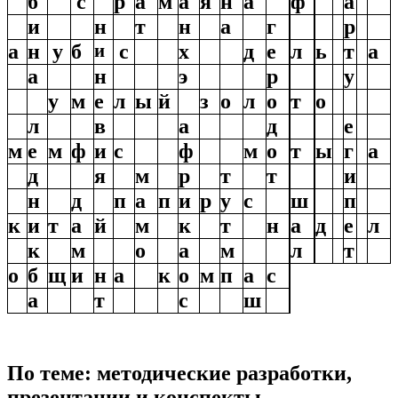
б
с
р
а
м
а
я
н
а
ф
а
и
н
т
н
а
г
р
а
н
у
б
и
с
х
д
е
л
ь
т
а
а
н
э
р
у
у
м
е
л
ы
й
з
о
л
о
т
о
л
в
а
д
е
м
е
м
ф
и
с
ф
м
о
т
ы
г
а
д
я
м
р
т
т
и
н
д
п
а
п
и
р
у
с
ш
п
к
и
т
а
й
м
к
т
н
а
д
е
л
к
м
о
а
м
л
т
о
б
щ
и
н
а
к
о
м
п
а
с
а
т
с
ш
По теме: методические разработки,
презентации и конспекты