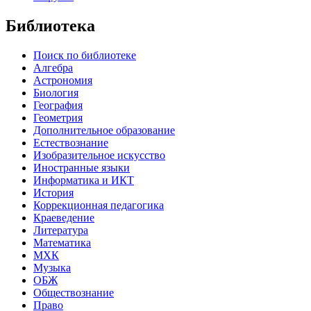
Библиотека
Поиск по библиотеке
Алгебра
Астрономия
Биология
География
Геометрия
Дополнительное образование
Естествознание
Изобразительное искусство
Иностранные языки
Информатика и ИКТ
История
Коррекционная педагогика
Краеведение
Литература
Математика
МХК
Музыка
ОБЖ
Обществознание
Право