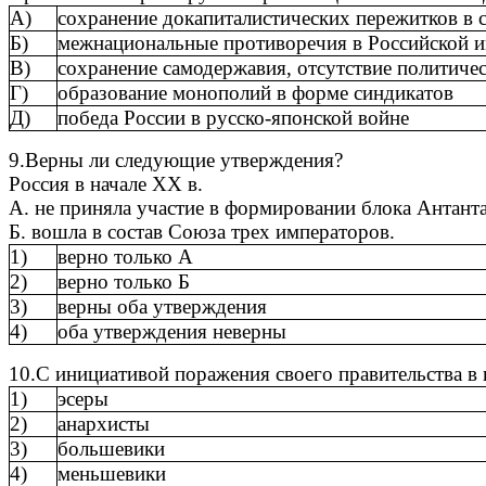
А)
сохранение докапиталистических пережитков в с
Б)
межнациональные противоречия в Российской 
В)
сохранение самодержавия, отсутствие политиче
Г)
образование монополий в форме синдикатов
Д)
победа России в русско-японской войне
9.Верны ли следующие утверждения?
Россия в начале XX в.
А. не приняла участие в формировании блока Антанта
Б. вошла в состав Союза трех императоров.
1)
верно только А
2)
верно только Б
3)
верны оба утверждения
4)
оба утверждения неверны
10.С инициативой поражения своего правительства в
1)
эсеры
2)
анархисты
3)
большевики
4)
меньшевики