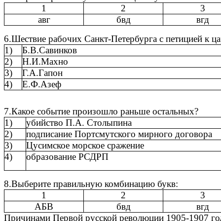
1
2
3
авг
бвд
вгд
6.Шествие рабочих Санкт-Петербурга с петицией к ца
1)
Б.В.Савинков
2)
Н.И.Махно
3)
Г.А.Гапон
4)
Е.Ф.Азеф
7.Какое событие произошло раньше остальных?
1)
убийство П.А. Столыпина
2)
подписание Портсмутского мирного договора
3)
Цусимское морское сражение
4)
образование РСДРП
8.Выберите правильную комбинацию букв:
1
2
3
АБВ
бвд
вгд
Причинами Первой русской революции 1905-1907 го