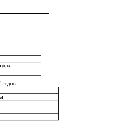
водах
 годов :
ты