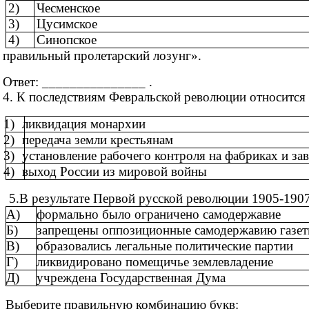
2)
Чесменское
3)
Цусимское
4)
Синопское
правильный пролетарский лозунг».
Ответ: _______________ .
4. К последствиям Февральской революции относится
1)
ликвидация монархии
2)
передача земли крестьянам
3)
установление рабочего контроля на фабриках и за
4)
выход России из мировой войны
5.В результате Первой русской революции 1905-1907
А)
формально было ограничено самодержавие
Б)
запрещены оппозиционные самодержавию газе
В)
образовались легальные политические партии
Г)
ликвидировано помещичье землевладение
Д)
учреждена Государственная Дума
Выберите правильную комбинацию букв: