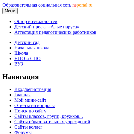
Образовательная социальная сеть
ns
portal.ru
Меню
Обзор возможностей
Детский проект «Алые паруса»
Аттестация педагогических работников
Детский сад
Начальная школа
Школа
НПО и СПО
ВУЗ
Навигация
Вход/регистрация
Главная
Мой мини-сайт
Ответы на вопросы
Поиск по сайту
Сайты классов, групп, кружков...
Сайты образовательных учреждений
Сайты коллег
Форумы