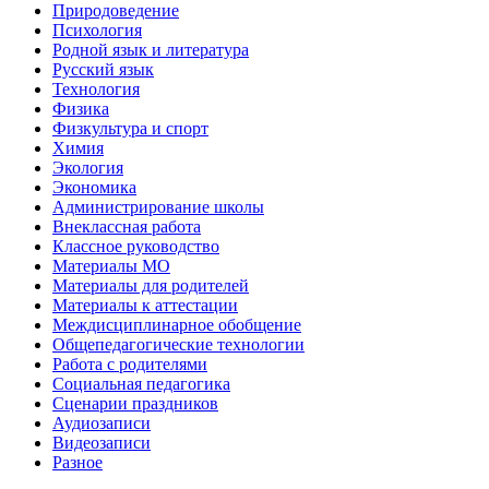
Природоведение
Психология
Родной язык и литература
Русский язык
Технология
Физика
Физкультура и спорт
Химия
Экология
Экономика
Администрирование школы
Внеклассная работа
Классное руководство
Материалы МО
Материалы для родителей
Материалы к аттестации
Междисциплинарное обобщение
Общепедагогические технологии
Работа с родителями
Социальная педагогика
Сценарии праздников
Аудиозаписи
Видеозаписи
Разное