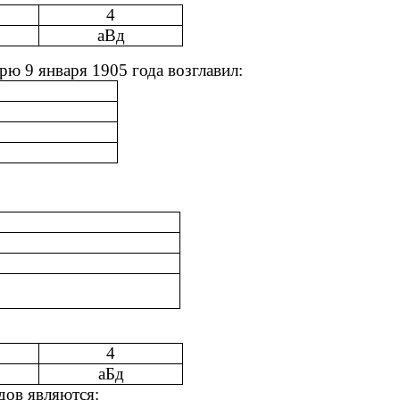
4
аВд
рю 9 января 1905 года возглавил:
4
аБд
дов являются: