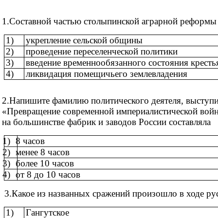
1.Составной частью столыпинской аграрной реформы
1)
укрепление сельской общины
2)
проведение переселенческой политики
3)
введение временнообязанного состояния кресть
4)
ликвидация помещичьего землевладения
2.Напишите фамилию политического деятеля, выступи
«Превращение современной империалистической войны
на большинстве фабрик и заводов России составляла
1)
8 часов
2)
менее 8 часов
3)
более 10 часов
4)
от 8 до 10 часов
3.Какое из названных сражений произошло в ходе рус
1)
Гангутское