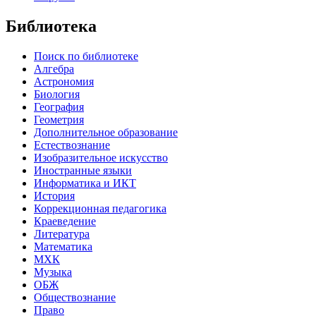
Библиотека
Поиск по библиотеке
Алгебра
Астрономия
Биология
География
Геометрия
Дополнительное образование
Естествознание
Изобразительное искусство
Иностранные языки
Информатика и ИКТ
История
Коррекционная педагогика
Краеведение
Литература
Математика
МХК
Музыка
ОБЖ
Обществознание
Право