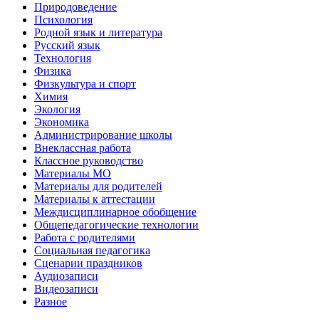
Природоведение
Психология
Родной язык и литература
Русский язык
Технология
Физика
Физкультура и спорт
Химия
Экология
Экономика
Администрирование школы
Внеклассная работа
Классное руководство
Материалы МО
Материалы для родителей
Материалы к аттестации
Междисциплинарное обобщение
Общепедагогические технологии
Работа с родителями
Социальная педагогика
Сценарии праздников
Аудиозаписи
Видеозаписи
Разное