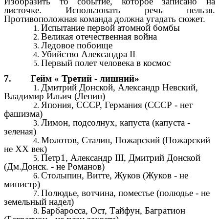
Изобразить то событие, которое записано на
листочке. Использовать речь нельзя.
Противоположная команда должна угадать сюжет.
Испытание первой атомной бомбы
Великая отечественная война
Ледовое побоище
Убийство Александра II
Первый полет человека в космос
7. Гейм « Третий - лишний»
Дмитрий Донской, Александр Невский,
Владимир Ильич (Ленин)
Япония, СССР, Германия (СССР - нет
фашизма)
Лимон, подсолнух, капуста (капуста -
зеленая)
Молотов, Сталин, Пожарский (Пожарский
не XX век)
Петр1, Александр III, Дмитрий Донской
(Дм.Донск. - не Романов)
Столыпин, Витте, Жуков (Жуков - не
министр)
Полюдье, вотчина, поместье (полюдье - не
земельный надел)
Барбаросса, Ост, Тайфун, Багратион