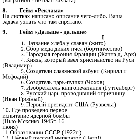
(Багратион - не план захвата)
8. Гейм «Реклама»
На листках написано описание чего-либо. Ваша
задача узнать что там спрятано.
9. Гейм «Дальше - дальше»
I
Название хлеба у славян (жито)
Сбор меда диких пчел (бортничество)
Народная героиня Франции (Жанна д, Арк)
Князь, который ввел христианство на Руси
(Владимир)
Создатели славянской азбуки (Кирилл и
Мефодий)
Создатель царь-пушки (Чохов)
Изобретатель книгопечатания (Гуттенберг)
Русский царь проводивший опричнину
(Иван Грозный)
Первый президент США (Рузвельт)
10. Где проведено первое
испытание ядерной бомбы
(Нью-Мексико 1945г. 16
июня)
11.Образовании СССР (1922г.)
12. Первый русский император (Петр!)