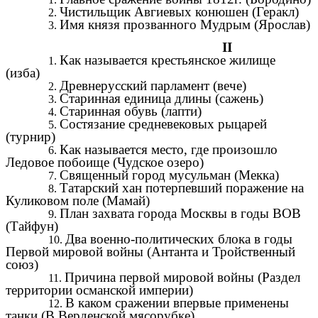
Чистильщик Авгиевых конюшен (Геракл)
Имя князя прозванного Мудрым (Ярослав)
II
Как называется крестьянское жилище
(изба)
Древнерусский парламент (вече)
Старинная единица длины (сажень)
Старинная обувь (лапти)
Состязание средневековых рыцарей
(турнир)
Как называется место, где произошло
Ледовое побоище (Чудское озеро)
Священный город мусульман (Мекка)
Татарский хан потерпевший поражение на
Куликовом поле (Мамай)
План захвата города Москвы в годы ВОВ
(Тайфун)
Два военно-политических блока в годы
Первой мировой войны (Антанта и Тройственный
союз)
Причина первой мировой войны (Раздел
территории османской империи)
В каком сражении впервые применены
танки (В Верденской мясорубке)