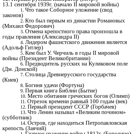
13.1 сентября 1939г. (начало II мировой войны)
Что такое Соборное уложение (свод
законов)
Кто был первым из династии Романовых
(Михаил Федорович)
Отмена крепостного права произошла в
годы правления (Александра II)
Лидером фашистского движения является
(Адольф Гитлер)
Кем был У. Черчиль в годы II мировой
войны (Президент Великобритании)
Предводитель русских на Куликовом поле
(Дм. Донской)
Столица Древнерусского государства
(Киев)
Богиня удачи (Фортуна)
Первая книга Библии (Бытие)
Место обитания греческих богов (Олимп)
Отрезок времени равный 100 годам (век)
Первый президент СССР (Горбачев)
Что Ленин называл «Великим почином»
(субботник)
Остров, где находиться Петропавловская
крепость (Заячий)
Главное сражение войны 1812г. (Бородино)