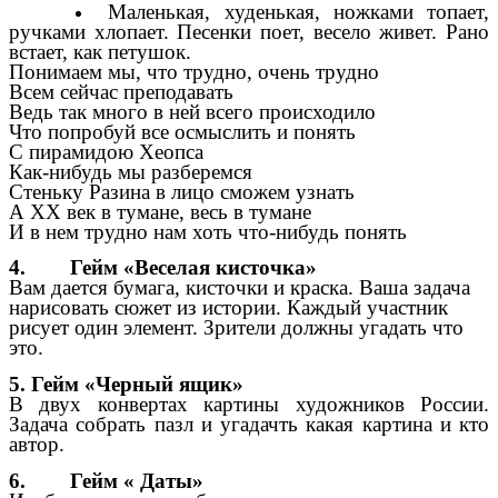
Маленькая, худенькая, ножками топает,
ручками хлопает. Песенки поет, весело живет. Рано
встает, как петушок.
Понимаем мы, что трудно, очень трудно
Всем сейчас преподавать
Ведь так много в ней всего происходило
Что попробуй все осмыслить и понять
С пирамидою Хеопса
Как-нибудь мы разберемся
Стеньку Разина в лицо сможем узнать
А XX век в тумане, весь в тумане
И в нем трудно нам хоть что-нибудь понять
4. Гейм «Веселая кисточка»
Вам дается бумага, кисточки и краска. Ваша задача
нарисовать сюжет из истории. Каждый участник
рисует один элемент. Зрители должны угадать что
это.
5. Гейм «Черный ящик»
В двух конвертах картины художников России.
Задача собрать пазл и угадачть какая картина и кто
автор.
6. Гейм « Даты»