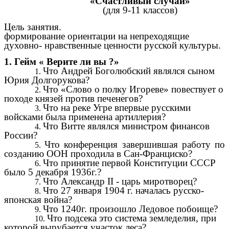
«Счастливый случай»
(для 9-11 классов)
Цель занятия.
формирование ориентации на непреходящие
духовно- нравственные ценности русской культуры.
1. Гейм « Верите ли вы ?»
Что Андрей Боголюбский являлся сыном
Юрия Долгорукова?
Что «Слово о полку Игореве» повествует о
походе князей против печенегов?
Что на реке Угре впервые русскими
войсками была применена артиллерия?
Что Витте являлся министром финансов
России?
Что конференция завершившая работу по
созданию ООН проходила в Сан-Франциско?
Что принятие первой Конституции СССР
было 5 декабря 1936г.?
Что Александр II - царь миротворец?
Что 27 января 1904 г. началась русско-
японская война?
Что 1240г. произошло Ледовое побоище?
Что подсека это система земледелия, при
которой вырубается участок леса?