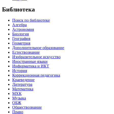
Библиотека
Поиск по библиотеке
Алгебра
Астрономия
Биология
География
Геометрия
Дополнительное образование
Естествознание
Изобразительное искусство
Иностранные языки
Информатика и ИКТ
История
Коррекционная педагогика
Краеведение
Литература
Математика
МХК
Музыка
ОБЖ
Обществознание
Право