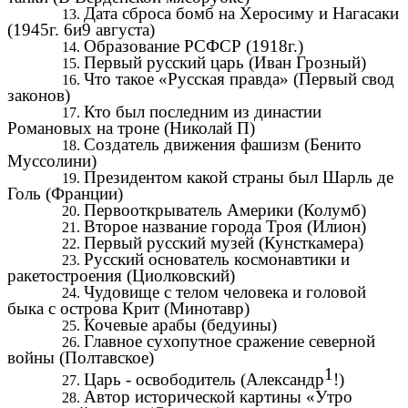
Дата сброса бомб на Херосиму и Нагасаки
(1945г. 6и9 августа)
Образование РСФСР (1918г.)
Первый русский царь (Иван Грозный)
Что такое «Русская правда» (Первый свод
законов)
Кто был последним из династии
Романовых на троне (Николай П)
Создатель движения фашизм (Бенито
Муссолини)
Президентом какой страны был Шарль де
Голь (Франции)
Первооткрыватель Америки (Колумб)
Второе название города Троя (Илион)
Первый русский музей (Кунсткамера)
Русский основатель космонавтики и
ракетостроения (Циолковский)
Чудовище с телом человека и головой
быка с острова Крит (Минотавр)
Кочевые арабы (бедуины)
Главное сухопутное сражение северной
войны (Полтавское)
1
Царь - освободитель (Александр
!)
Автор исторической картины «Утро