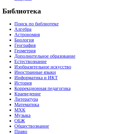
Библиотека
Поиск по библиотеке
Алгебра
Астрономия
Биология
География
Геометрия
Дополнительное образование
Естествознание
Изобразительное искусство
Иностранные языки
Информатика и ИКТ
История
Коррекционная педагогика
Краеведение
Литература
Математика
МХК
Музыка
ОБЖ
Обществознание
Право