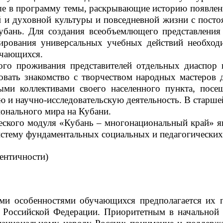
ные в программу темы, раскрывающие историю появлен
ой и духовной культуры и повседневной жизни с пос
бань. Для создания всеобъемлющего представления 
мирования универсальных учебных действий необход
учающихся.
ого проживания представителей отдельных диаспор 
вать знакомство с творчеством народных мастеров д
ыми коллективами своего населенного пункта, пос
и научно-исследовательскую деятельность. В старше
онального мира на Кубани.
еского модуля «Кубань – многонациональный край» яв
истему фундаментальных социальных и педагогических 
ентичности)
ми особенностями обучающихся предполагается их по
Российской Федерации. Приоритетным в начальной ш