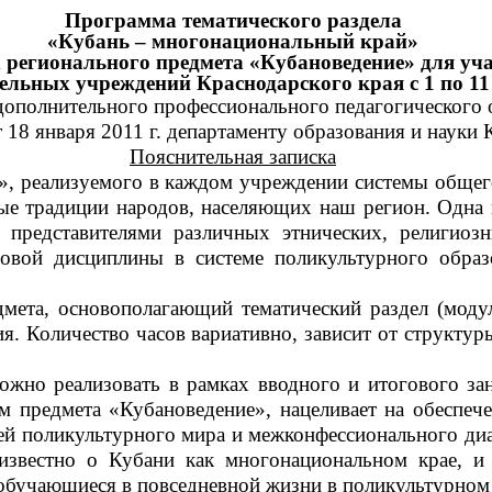
Программа тематического раздела
«Кубань – многонациональный край»
 регионального предмета «Кубановедение» для уч
ельных учреждений Краснодарского края с 1 по 11
дополнительного профессионального педагогического 
 18 января 2011 г. департаменту образования и науки 
Пояснительная записка
еализуемого в каждом учреждении системы общего о
ые традиции народов, населяющих наш регион. Одна 
 представителями различных этнических, религиоз
овой дисциплины в системе поликультурного образо
, основополагающий тематический раздел (модуль
я. Количество часов вариативно, зависит от структур
жно реализовать в рамках вводного и итогового зан
м предмета «Кубановедение», нацеливает на обеспеч
 поликультурного мира и межконфессионального диал
известно о Кубани как многонациональном крае, и 
обучающиеся в повседневной жизни в поликультурном 