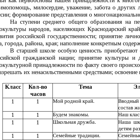
ьи как первоосновы нашей принадлежности к многон
имопомощь, милосердие, уважение, забота о других л
сии; формирование представления о многонационально
На
ступени среднего общего образования на пе
окультуры народов, населяющих Краснодарский край
вития российской государственности; принятие личн
а, города, района, края; наполнение конкретным содер
В старшей школе особую ценность приобретают о
ссийской гражданской нации; принятие культуры и 
окультурной принадлежности по факту своего происх
азрешать их ненасильственными средствами; освоени
Класс
Кол-во
Тема
Эл
часов
1
1
Мой родной край.
Вводный
состав ж
1
1
Будем знакомы.
Наш клас
1
1
Школьная дружба.
Наша шк
детям ра
1
1
Семейные традиции.
Семейные