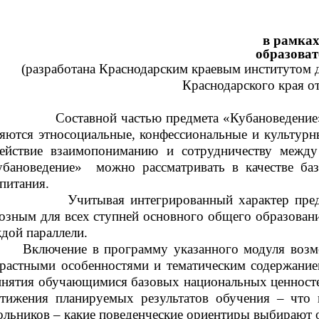
в рамках
образоват
(разработана Краснодарским краевым институтом 
Краснодарского края от
Составной частью предмета «Кубановедение», р
яются этносоциальные, конфессиональные и культурн
действие взаимопониманию и сотрудничеству между
убановедение»
можно рассматривать в качестве баз
питания.
Учитывая интегрированный характер предмета
озным для всех ступней основного общего образовани
дой параллели.
Включение в программу указанного модуля возмо
растными особенностями и тематическим содержание
нятия обучающимися базовых национальных ценностей
стижения планируемых результатов обучения – что 
льников – какие поведенческие ориентиры выбирают 