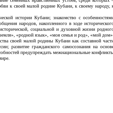
ние семейных нравственных устоев, среди которых 
бви к своей малой родине Кубани, к своему народу, 
еской истории Кубани; знакомство с особенностям
бщения народов, накопленного в ходе историческог
-исторической, социальной и духовной жизни родног
 земля», «родной язык», «моя семья и род», «мой дом»
ства своей малой родины Кубани как составной част
ии; развитие гражданского самосознания на основ
особностей предупреждать межнациональные конфликт
 мире.