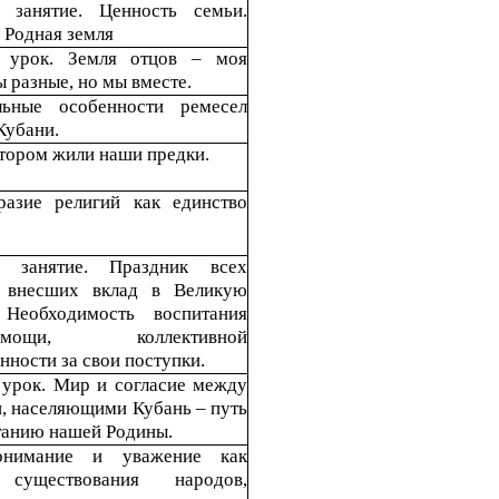
е занятие. Ценность семьи.
 Родная земля
 урок. Земля отцов – моя
ы разные, но мы вместе.
льные особенности ремесел
Кубани.
отором жили наши предки.
разие религий как единство
е занятие. Праздник всех
, внесших вклад в Великую
 Необходимость воспитания
мопомощи,
коллективной
нности за свои поступки.
урок. Мир и согласие между
, населяющими Кубань – путь
танию нашей Родины.
онимание и уважение как
 существования народов,