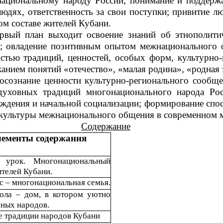
ациональному народу России; понимание и поддержа
юдях, ответственность за свои поступки; привитие лю
м составе жителей Кубани.
рвый план выходит освоение знаний об этнополитич
; овладение позитивным опытом межнационального о
остью традиций, ценностей, особых форм, культурно
жанием понятий «отечество», «малая родина», «родная
сознание ценности культурно-регионального сообще
духовных традиций многонационального народа Росс
ождения и начальной социализации; формирование сп
е культуры межнационального общения в современном
Содержание
ементы содержания
 урок. Многонациональный
ителей Кубани.
с – многонациональная семья.
ола – дом, в котором уютно
зных народов.
 традиции народов Кубани