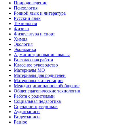
Природоведение
Психология
Родной язык и литература
Русский язык
Технология
Физика
Физкультура и спорт
Химия
Экология
Экономика
Администрирование школы
Внеклассная работа
Классное руководство
Материалы МО
Материалы для родителей
Материалы к аттестации
Междисциплинарное обобщение
Общепедагогические технологии
Работа с родителями
Социальная педагогика
Сценарии праздников
Аудиозаписи
Видеозаписи
Разное