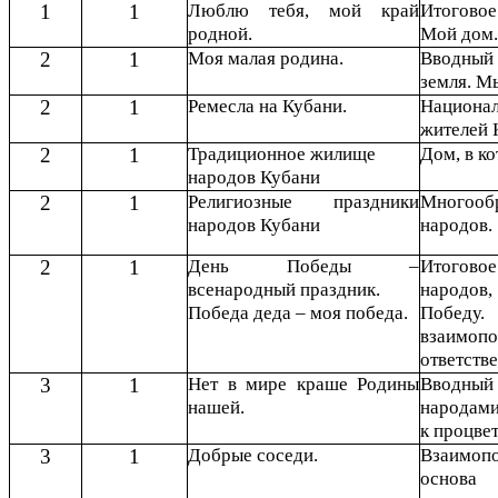
1
1
Люблю тебя, мой край
Итогово
родной.
Мой дом.
2
1
Моя малая родина.
Вводный
земля. М
2
1
Ремесла на Кубани.
Национа
жителей 
2
1
Традиционное жилище
Дом, в к
народов Кубани
2
1
Религиозные праздники
Многооб
народов Кубани
народов.
2
1
День Победы –
Итогово
всенародный праздник.
народов
Победа деда – моя победа.
Победу.
взаи
ответстве
3
1
Нет в мире краше Родины
Вводный 
нашей.
народами
к процве
3
1
Добрые соседи.
Взаимоп
основа