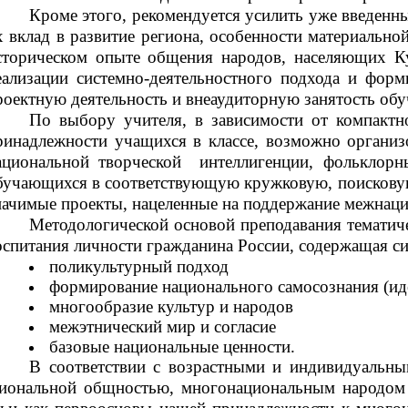
Кроме этого, рекомендуется усилить уже введен
х вклад в развитие региона, особенности материальн
сторическом опыте общения народов, населяющих Ку
еализации системно-деятельностного подхода и фор
роектную деятельность и внеаудиторную занятость об
По выбору учителя, в зависимости от компактн
ринадлежности учащихся в классе, возможно организо
ациональной творческой интеллигенции, фольклорн
бучающихся в соответствующую кружковую, поисковую 
начимые проекты, нацеленные на поддержание межнаци
Методологической основой преподавания тематич
оспитания личности гражданина России, содержащая с
поликультурный подход
формирование национального самосознания (ид
многообразие культур и народов
межэтнический мир и согласие
базовые национальные ценности.
В соответствии с возрастными и индивидуальны
гиональной общностью, многонациональным народом 