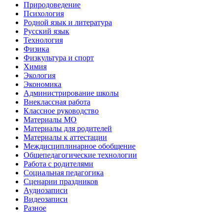
Природоведение
Психология
Родной язык и литература
Русский язык
Технология
Физика
Физкультура и спорт
Химия
Экология
Экономика
Администрирование школы
Внеклассная работа
Классное руководство
Материалы МО
Материалы для родителей
Материалы к аттестации
Междисциплинарное обобщение
Общепедагогические технологии
Работа с родителями
Социальная педагогика
Сценарии праздников
Аудиозаписи
Видеозаписи
Разное