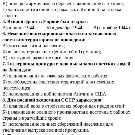
В) немецкая армия имела перевес в живой силе и технике;
Г) часть советских войск сражалась с Японией на втором
фронте.
5. Второй фронт в Европе был открыт:
А) в июне 1944; Б) в декабре 1944; В) в ноябре 1944 г.
6. Немецкие оккупационные власти на захваченных
советских территориях не проводили:
А) массовые казни населения;
Б) вывоз материальных ценностей в Германию;
В) культурное развитие населения.
7. Гитлеровцы принудительно высылали советских людей
на Запад для:
А) использования на тяжелых физических работах;
Б) освобождения советских территорий для немецких
переселенцев;
В) использования в войне против Англии и США.
8. Для военной экономики СССР характерно:
А) плановый ввод в строй новых оборонных предприятий;
Б) налаживание военного производства в восточных районах
страны в кратчайшие сроки;
В) использование личных сбережений населения для
увеличения выпуска военной продукции.