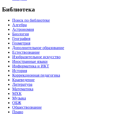
Библиотека
Поиск по библиотеке
Алгебра
Астрономия
Биология
География
Геометрия
Дополнительное образование
Естествознание
Изобразительное искусство
Иностранные языки
Информатика и ИКТ
История
Коррекционная педагогика
Краеведение
Литература
Математика
МХК
Музыка
ОБЖ
Обществознание
Право