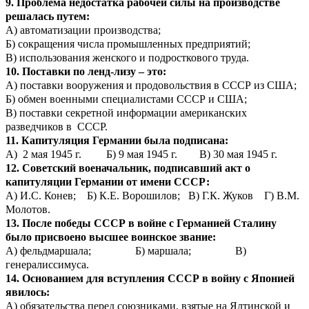
9. Проблема недостатка рабочей силы на производстве
решалась путем:
А) автоматизации производства;
Б) сокращения числа промышленных предприятий;
В) использования женского и подросткового труда.
10. Поставки по ленд-лизу – это:
А) поставки вооружения и продовольствия в СССР из США;
Б) обмен военными специалистами СССР и США;
В) поставки секретной информации американских
разведчиков в СССР.
11. Капитуляция Германии была подписана:
А) 2 мая 1945 г. Б) 9 мая 1945 г. В) 30 мая 1945 г.
12. Советский военачальник, подписавший акт о
капитуляции Германии от имени СССР:
А) И.С. Конев; Б) К.Е. Ворошилов; В) Г.К. Жуков Г) В.М.
Молотов.
13. После победы СССР в войне с Германией Сталину
было присвоено высшее воинское звание:
А) фельдмаршала; Б) маршала; В)
генералиссимуса.
14. Основанием для вступления СССР в войну с Японией
явилось:
А) обязательства перед союзниками, взятые на Ялтинской и