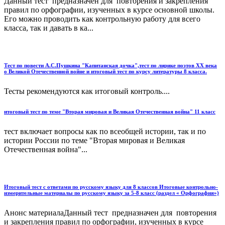
Данный тест предназначен для повторения и закрепления
правил по орфографии, изученных в курсе основной школы.
Его можно проводить как контрольную работу для всего
класса, так и давать в ка...
Тест по повести А.С.Пушкина "Капитанская дочка",тест по лирике поэтов ХХ века
о Великой Отечественной войне и итоговый тест по курсу литературы 8 класса.
Тесты рекомендуются как итоговый контроль....
итоговый тест по теме "Вторая мировая и Великая Отечественная война" 11 класс
тест включает вопросы как по всеобщей истории, так и по
истории России по теме "Вторая мировая и Великая
Отечественная война"...
Итоговый тест с ответами по русскому языку для 8 классов Итоговые контрольно-
измерительные материалы по русскому языку за 5-8 класс (раздел « Орфография»)
Анонс материалаДанный тест предназначен для повторения
и закрепления правил по орфографии, изученных в курсе