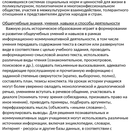
сложившихся системах социальных норм и ценностей для жизни в
поликультурном, полиэтничном и многоконфессиональном
обществе, участия в межкультурном взаимодействии, толерантного
отношения к представителям других народов и стран.
Общеучебные знания, умения, навыки и способы деятельности
Важную роль историческое образование играет в формировании
и развитии общеучебных умений и навыков в рамках
информационно-коммуникативной деятельности, в том числе
умения передавать содержание текста в сжатом или развернутом
виде в соответствии с целью учебного задания, проводить
информационно-смысловой анализ текста, использовать
различные виды чтения (ознакомительное, просмотровое,
поисковое и др.), создавать письменные высказывания, адекватно
передающие прослушанную и прочитанную информацию с
заданной степенью свернутости (кратко, выборочно, полно),
составлять план, тезисы конспекта. На уроках истории учащиеся
могут более уверенно овладеть монологической и диалогической
речью, умениями вступать в речевое общение, участвовать в
диалоге (понимать точку зрения собеседника, признавать право на
иное мнение), приводить примеры, подбирать аргументы,
перефразировать мысль (объяснять «иными словами»),
формулировать выводы. Для решения познавательных и
коммуникативных задач учащимися могут использовать различные
источники информации, включая энциклопедии, словари,
Интернет - ресурсы и другие базы данных, в соответствии с