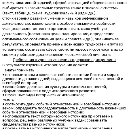
коммуникативной задачей, сферой и ситуацией общения осознанно
выбираться выразительные средства языка и знаковые системы
(текст, таблица, схема, аудиовизуальный ряд и др.).
С точки зрения развития умений и навыков рефлексивной
деятельностью, важно уделить особое внимание способности
учащихся самостоятельно организовывать свою учебную
деятельность (постановка цели, планирование, определение
оптимального соотношения цели и средств и др.), оценивать ее
результаты, определять причины возникших трудностей и пути их
устранения, осознавать сферы своих интересов и соотносить их со
своими учебными достижениями, чертами своей личности.
Требования к уровню усвоения содержания дисциплины
В результате изучения истории ученик должен:
знать/понимать
• основные этапы и ключевые события истории России и мира с
древности до наших дней; выдающихся деятелей отечественной и
всеобщей истории;
• важнейшие достижения культуры и системы ценностей,
сформировавшиеся в ходе исторического развития;
• изученные виды исторических источников;
уметь
• соотносить даты событий отечественной и всеобщей истории с
веком; определять последовательность и длительность важнейших
событий отечественной и всеобщей истории;
• использовать текст исторического источника при ответе на
вопросы, решении различных учебных задач; сравнивать
свидетельства разных источников;
• показывать на исторической карте территории расселения