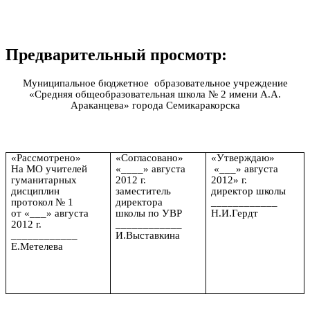
Предварительный просмотр:
Муниципальное бюджетное образовательное учреждение
«Средняя общеобразовательная школа № 2 имени А.А.
Араканцева» города Семикаракорска
«Рассмотрено»
«Согласовано»
«Утверждаю»
На МО учителей
«____» августа
«___» августа
гуманитарных
2012 г.
2012» г.
дисциплин
заместитель
директор школы
протокол № 1
директора
____________
от «___» августа
школы по УВР
Н.И.Гердт
2012 г.
____________
____________
И.Выставкина
Е.Метелева