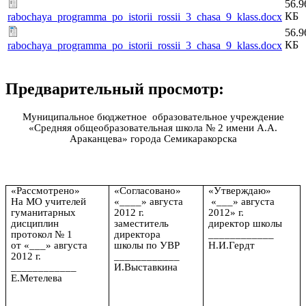
56.9
КБ
rabochaya_programma_po_istorii_rossii_3_chasa_9_klass.docx
56.9
КБ
rabochaya_programma_po_istorii_rossii_3_chasa_9_klass.docx
Предварительный просмотр:
Муниципальное бюджетное образовательное учреждение
«Средняя общеобразовательная школа № 2 имени А.А.
Араканцева» города Семикаракорска
«Рассмотрено»
«Согласовано»
«Утверждаю»
На МО учителей
«____» августа
«___» августа
гуманитарных
2012 г.
2012» г.
дисциплин
заместитель
директор школы
протокол № 1
директора
____________
от «___» августа
школы по УВР
Н.И.Гердт
2012 г.
____________
____________
И.Выставкина
Е.Метелева