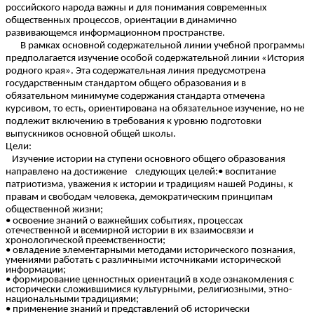
российского народа важны и для понимания современных
общественных процессов, ориентации в динамично
развивающемся информационном пространстве.
В рамках основной содержательной линии учебной программы
предполагается изучение особой содержательной линии «История
родного края». Эта содержательная линия предусмотрена
государственным стандартом общего образования и в
обязательном минимуме содержания стандарта отмечена
курсивом, то есть, ориентирована на обязательное изучение, но не
подлежит включению в требования к уровню подготовки
выпускников основной общей школы.
Цели:
Изучение истории на ступени основного общего образования
направлено на достижение следующих целей:• воспитание
патриотизма, уважения к истории и традициям нашей Родины, к
правам и свободам человека, демократическим принципам
общественной жизни;
• освоение знаний о важнейших событиях, процессах
отечественной и всемирной истории в их взаимосвязи и
хронологической преемственности;
• овладение элементарными методами исторического познания,
умениями работать с различными источниками исторической
информации;
• формирование ценностных ориентаций в ходе ознакомления с
исторически сложившимися культурными, религиозными, этно-
национальными традициями;
• применение знаний и представлений об исторически