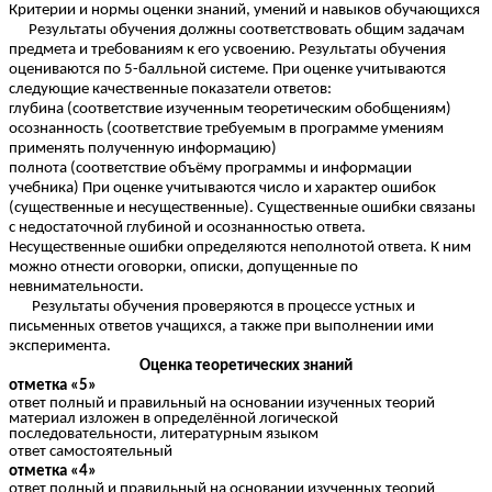
Критерии и нормы оценки знаний, умений и навыков обучающихся
Результаты обучения должны соответствовать общим задачам
предмета и требованиям к его усвоению. Результаты обучения
оцениваются по 5-балльной системе. При оценке учитываются
следующие качественные показатели ответов:
глубина (соответствие изученным теоретическим обобщениям)
осознанность (соответствие требуемым в программе умениям
применять полученную информацию)
полнота (соответствие объёму программы и информации
учебника) При оценке учитываются число и характер ошибок
(существенные и несущественные). Существенные ошибки связаны
с недостаточной глубиной и осознанностью ответа.
Несущественные ошибки определяются неполнотой ответа. К ним
можно отнести оговорки, описки, допущенные по
невнимательности.
Результаты обучения проверяются в процессе устных и
письменных ответов учащихся, а также при выполнении ими
эксперимента.
Оценка теоретических знаний
отметка «5»
ответ полный и правильный на основании изученных теорий
материал изложен в определённой логической
последовательности, литературным языком
ответ самостоятельный
отметка «4»
ответ полный и правильный на основании изученных теорий