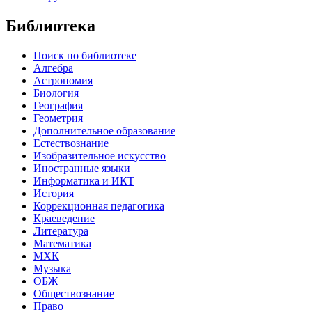
Библиотека
Поиск по библиотеке
Алгебра
Астрономия
Биология
География
Геометрия
Дополнительное образование
Естествознание
Изобразительное искусство
Иностранные языки
Информатика и ИКТ
История
Коррекционная педагогика
Краеведение
Литература
Математика
МХК
Музыка
ОБЖ
Обществознание
Право