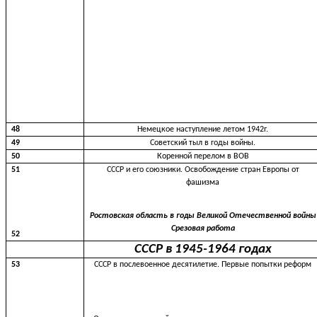
48
Немецкое наступление летом 1942г.
49
Советский тыл в годы войны.
50
Коренной перелом в ВОВ
51
СССР и его союзники. Освобождение стран Европы от
фашизма
Ростовская
область
в
годы
Великой
Отечественной
войны
Срезовая
работа
52
СССР в 1945-1964 годах
53
СССР в послевоенное десятилетие. Первые попытки реформ