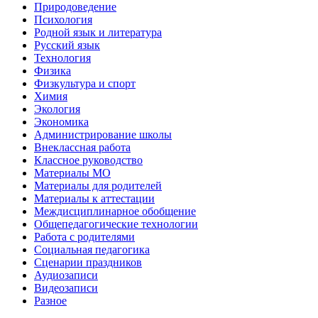
Природоведение
Психология
Родной язык и литература
Русский язык
Технология
Физика
Физкультура и спорт
Химия
Экология
Экономика
Администрирование школы
Внеклассная работа
Классное руководство
Материалы МО
Материалы для родителей
Материалы к аттестации
Междисциплинарное обобщение
Общепедагогические технологии
Работа с родителями
Социальная педагогика
Сценарии праздников
Аудиозаписи
Видеозаписи
Разное