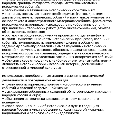
народов, границы государств, города, места значительных
исторических событий;
• рассказывать о важнейших исторических событиях и их
участниках, показывая знание необходимых фактов, дат, терминов;
давать описание исторических событий и памятников культуры на
основе текста и иллюстративного материала учебника, фрагментов
исторических источников; использовать приобретенные знания
при написании творческих работ (в том числе сочинений), отчетов
об экскурсиях, рефератов;
• соотносить общие исторические процессы и отдельные факты;
выявлять существенные черты исторических процессов, явлений и
событий; группировать исторические явления и события по
заданному признаку; объяснять смысл изученных исторических
понятий и терминов, выявлять общность и различия сравниваемых
исторических событий и явлений; определять на основе учебного
материала причины и следствия важнейших исторических событий;
• объяснять свое отношение к наиболее значительным событиям и
личностям истории России и всеобщей истории, достижениям
отечественной и мировой культуры;
использовать приобретенные знания и умения в практической
деятельности и повседневной жизни для:
• понимания исторических причин и исторического значения
событий и явлений современной жизни;
• высказывания собственных суждений об историческом наследии
народов России и мира;
• объяснения исторически сложившихся норм социального
поведения;
• использования знаний об историческом пути и традициях
народов России и мира в общении с людьми другой культуры,
национальной и религиозной принадлежности.