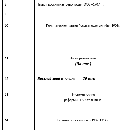
8
Первая российская революция 1905 –1907 гг.
9
10
Политические партии России после октября 1905г.
11
Итоги революции.
(Зачет)
н
20
Донской
край
в
ачале
века
12
13
Экономические
реформы П.А. Столыпина.
14
Политическая жизнь в 1907-1914 г.