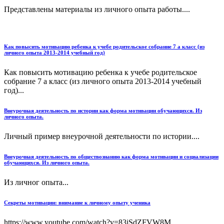
Представлены материалы из личного опыта работы....
Как повысить мотивацию ребенка к учебе родительское собрание 7 а класс (из
личного опыта 2013-2014 учебный год)
Как повысить мотивацию ребенка к учебе родительское
собрание 7 а класс (из личного опыта 2013-2014 учебный
год)...
Внеурочная деятельность по истории как форма мотивации обучающихся. Из
личного опыта.
Личный пример внеурочной деятельности по истории....
Внеурочная деятельность по обществознанию как форма мотивации и социализации
обучающихся. Из личного опыта.
Из личног опыта...
Секреты мотивации: внимание к личному опыту ученика
https://www.youtube.com/watch?v=83iSdZFVW8M...