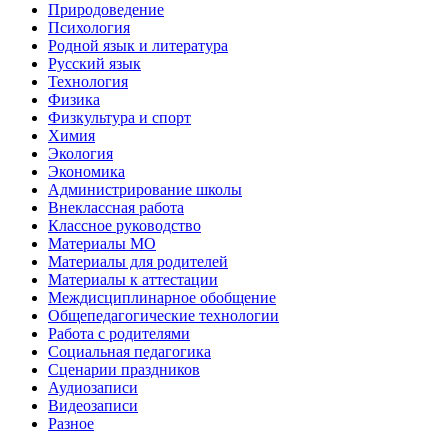
Природоведение
Психология
Родной язык и литература
Русский язык
Технология
Физика
Физкультура и спорт
Химия
Экология
Экономика
Администрирование школы
Внеклассная работа
Классное руководство
Материалы МО
Материалы для родителей
Материалы к аттестации
Междисциплинарное обобщение
Общепедагогические технологии
Работа с родителями
Социальная педагогика
Сценарии праздников
Аудиозаписи
Видеозаписи
Разное