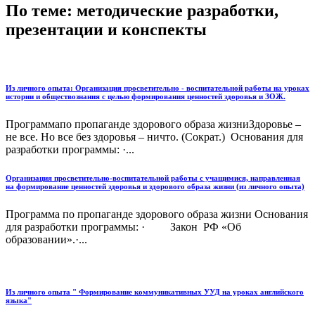
По теме: методические разработки,
презентации и конспекты
Из личного опыта: Организация просветительно - воспитательной работы на уроках
истории и обществознания с целью формирования ценностей здоровья и ЗОЖ.
Программапо пропаганде здорового образа жизниЗдоровье –
не все. Но все без здоровья – ничто. (Сократ.) Основания для
разработки программы: ·...
Организация просветительно-воспитательной работы с учащимися, направленная
на формирование ценностей здоровья и здорового образа жизни (из личного опыта)
Программа по пропаганде здорового образа жизни Основания
для разработки программы: · Закон РФ «Об
образовании».·...
Из личного опыта " Формирование коммуникативных УУД на уроках английского
языка"