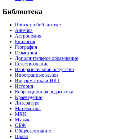
Библиотека
Поиск по библиотеке
Алгебра
Астрономия
Биология
География
Геометрия
Дополнительное образование
Естествознание
Изобразительное искусство
Иностранные языки
Информатика и ИКТ
История
Коррекционная педагогика
Краеведение
Литература
Математика
МХК
Музыка
ОБЖ
Обществознание
Право