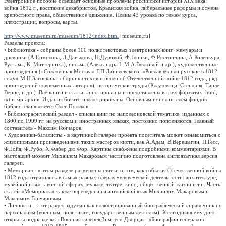
Электронное пособие освещает основные проблемы российской истории XIX века:
война 1812 г., восстание декабристов, Крымская война, либеральные реформы и отмена
крепостного права, общественное движение. Планы 43 уроков по темам курса,
иллюстрации, вопросы, карты.
http://www.museum.ru/museum/1812/index.html
[museum.ru]
Разделы проекта:
• Библиотека - собраны более 100 полнотекстовых электронных книг: мемуары и
дневники (А.Ермолова, Д.Давыдова, Н.Дуровой, Ф.Глинки, Ф.Ростопчина, А.Коленкура,
Рустама, К. Миттерниха), письма (Александра I, М.А.Волковой и др.), художественные
произведения («Сожженная Москва» Г.П.Данилевского, «Рославлев или русские в 1812
году» М.Н.Загоскина, сборник стихов и песен об Отечественной войне 1812 года, ряд
произведений современных авторов), исторические труды (Клаузевица, Стендаля, Тарле,
Верне, и др.). Все книги и статьи аннотированы и представлены в трех форматах: html,
txt и zip-архив. Издания богато иллюстрированы. Основным пополнителем фондов
библиотеки является Олег Поляков.
• Библиографический раздел - списки книг по наполеоновской тематике, изданных с
1800 по 1999 гг. на русском и иностранных языках, постоянно пополняются. Главный
составитель - Максим Гончаров.
• Художники-баталисты - в картинной галерее проекта посетитель может ознакомиться с
живописными произведениями таких мастеров кисти, как А.Адам, В.Верещагин, П.Гесс,
Ф.Гойя, Ф.Рубо, Х.Фабер дю Фор. Картины снабжены подробными комментариями. В
настоящий момент Михаилом Макаровым частично подготовлена англоязычная версия
галереи.
• Мемориал - в этом разделе размещены статьи о том, как события Отечественной войны
1812 года отразились в самых разных сферах человеческой деятельности: архитектуре,
музейной и выставочной сферах, музыке, театре, кино, общественной жизни и т.п. Часть
статей «Мемориала» также переведена на английский язык Михаилом Макаровым и
Максимом Гончаровым.
• Личности - этот раздел задуман как иллюстрированный биографический справочник по
персоналиям (военным, политикам, государственным деятелям). К сегодняшнему дню
открыты подразделы: «Военная галерея Зимнего Дворца», «Биографии генералов