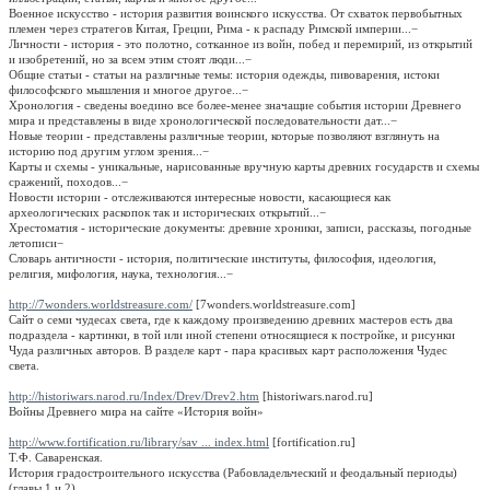
Военное искусство - история развития воинского искусства. От схваток первобытных
племен через стратегов Китая, Греции, Рима - к распаду Римской империи...
−
Личности - история - это полотно, сотканное из войн, побед и перемирий, из открытий
и изобретений, но за всем этим стоят люди...
−
Общие статьи - статьи на различные темы: история одежды, пивоварения, истоки
философского мышления и многое другое...
−
Хронология - сведены воедино все более-менее значащие события истории Древнего
мира и представлены в виде хронологической последовательности дат...
−
Новые теории - представлены различные теории, которые позволяют взглянуть на
историю под другим углом зрения...
−
Карты и схемы - уникальные, нарисованные вручную карты древних государств и схемы
сражений, походов...
−
Новости истории - отслеживаются интересные новости, касающиеся как
археологических раскопок так и исторических открытий...
−
Хрестоматия - исторические документы: древние хроники, записи, рассказы, погодные
летописи
−
Словарь античности - история, политические институты, философия, идеология,
религия, мифология, наука, технология...
−
http://7wonders.worldstreasure.com/
[7wonders.worldstreasure.com]
Сайт о семи чудесах света, где к каждому произведению древних мастеров есть два
подраздела - картинки, в той или иной степени относящиеся к постройке, и рисунки
Чуда различных авторов. В разделе карт - пара красивых карт расположения Чудес
света.
http://historiwars.narod.ru/Index/Drev/Drev2.htm
[historiwars.narod.ru]
Войны Древнего мира на сайте «История войн»
http://www.fortification.ru/library/sav ... index.html
[fortification.ru]
Т.Ф. Саваренская.
История градостроительного искусства (Рабовладельческий и феодальный периоды)
(главы 1 и 2)