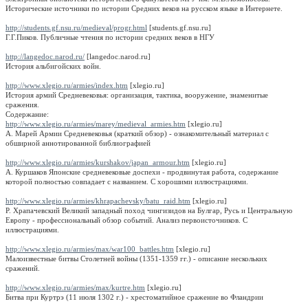
Исторические источники по истории Средних веков на русском языке в Интернете.
http://students.gf.nsu.ru/medieval/progr.html
[students.gf.nsu.ru]
Г.Г.Пиков. Публичные чтения по истории средних веков в НГУ
http://langedoc.narod.ru/
[langedoc.narod.ru]
История альбигойских войн.
http://www.xlegio.ru/armies/index.htm
[xlegio.ru]
История армий Средневековья: организация, тактика, вооружение, знаменитые
сражения.
Содержание:
http://www.xlegio.ru/armies/marey/medieval_armies.htm
[xlegio.ru]
А. Марей Армии Средневековья (краткий обзор) - ознакомительный материал с
обширной аннотированной библиографией
http://www.xlegio.ru/armies/kurshakov/japan_armour.htm
[xlegio.ru]
А. Куршаков Японские средневековые доспехи - продвинутая работа, содержание
которой полностью совпадает с названием. С хорошими иллюстрациями.
http://www.xlegio.ru/armies/khrapachevsky/batu_raid.htm
[xlegio.ru]
Р. Храпачевский Великий западный поход чингизидов на Булгар, Русь и Центральную
Европу - профессиональный обзор событий. Анализ первоисточников. С
иллюстрациями.
http://www.xlegio.ru/armies/max/war100_battles.htm
[xlegio.ru]
Малоизвестные битвы Столетней войны (1351-1359 гг.) - описание нескольких
сражений.
http://www.xlegio.ru/armies/max/kurtre.htm
[xlegio.ru]
Битва при Куртрэ (11 июля 1302 г.) - хрестоматийное сражение во Фландрии