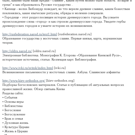
было, какими были наши предки - славяне , каким путем можно было попасть "из варяг в
греки" и как образовалось Русское государство .
• Капище - волхв Любомудр поведает, во что верили древние славяне, каким божествам
поклонялись, какие языческие ритуалы, обряды и моления совершали.
• Городище - этот раздел посвящен истории древнерусского города. Вы узнаете
происхождение слова «город» и как строили древнерусские города. Увидите гербы
древнерусских городов и узнаете историю их возникновения.
http://rusfederation.narod.ru/text1.html
[rusfederation.narod.ru]
Образование государства у восточных славян. Первые князья, карта, норманнская
теория.
http://oldru.narod.ru/
[oldru.narod.ru]
Электронная библиотека. Монография К. Егорова «Образование Киевской Руси»,
исторические источники, статьи. Коллекция карт. Библиография.
http://www.ivki.ru/svitok/index.html
[ivki.ru]
Возникновение письменности у восточных славян. Азбука. Славянские алфавиты
http://www.kiev-orthodox.org/
[kiev-orthodox.org]
Подборка богословских материалов. Статьи и публикации об актуальных вопросах
православной жизни. Обзор святынь Киева
Разделы сайта:
• События
• Основы веры
• Библеистика
• Богословие
• Богослужение
• Брак и семья
• Духовная жизнь
• Культура Церкви
• Жизнь в Церкви