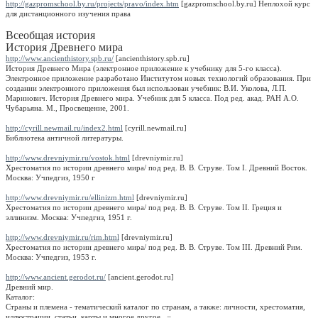
http://gazpromschool.by.ru/projects/pravo/index.htm
[gazpromschool.by.ru] Неплохой курс
для дистанционного изучения права
Всеобщая история
История Древнего мира
http://www.ancienthistory.spb.ru/
[ancienthistory.spb.ru]
История Древнего Мира (электронное приложение к учебнику для 5-го класса).
Электронное приложение разработано Институтом новых технологий образования. При
создании электронного приложения был использован учебник: В.И. Уколова, Л.П.
Маринович. История Древнего мира. Учебник для 5 класса. Под ред. акад. РАН А.О.
Чубарьяна. М., Просвещение, 2001.
http://cyrill.newmail.ru/index2.html
[cyrill.newmail.ru]
Библиотека античной литературы.
http://www.drevniymir.ru/vostok.html
[drevniymir.ru]
Хрестоматия по истории древнего мира/ под ред. В. В. Струве. Том I. Древний Восток.
Москва: Учпедгиз, 1950 г
http://www.drevniymir.ru/ellinizm.html
[drevniymir.ru]
Хрестоматия по истории древнего мира/ под ред. В. В. Струве. Том II. Греция и
эллинизм. Москва: Учпедгиз, 1951 г.
http://www.drevniymir.ru/rim.html
[drevniymir.ru]
Хрестоматия по истории древнего мира/ под ред. В. В. Струве. Том III. Древний Рим.
Москва: Учпедгиз, 1953 г.
http://www.ancient.gerodot.ru/
[ancient.gerodot.ru]
Древний мир.
Каталог:
Страны и племена - тематический каталог по странам, а также: личности, хрестоматия,
иллюстрации, статьи, карты и многое другое...
−