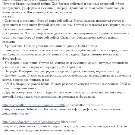
История Второй мировой войны. Ход боевых действий и военных операций, обзор
вооружения, униформы и амуниции, наград. Хронология. Биографии полководцев и
военачальников. Документация: карты, приказы.
Каталог:
• Сражения и операции Второй мировой войны. В этом разделе находятся статьи о
сражениях и операциях Второй мировой войны. Статьи охватывают весь период войны
и все театры военных действий.
• Вооружение. В этом разделе находятся статьи, посвященные вооружению воевавших
стран периода Второй мировой войны. Статьи сопровождаются фотографиями,
схемами.
• Хронология. Полное развитие событий по дням с 1938-го года...
• Биографии. Если вы хотите знать тех, кто решал судьбы людей и целых стран, то вам
необходимо ознакомиться со статьями этого раздела. Здесь помимо текста есть и
фотографии.
• Униформа и амуниция. Статьи об униформе и амуниции армий, которые принимали
участие в войне - в первую очередь СССР и Германии.
• Награды. Информация о наградах - медали, ордена, нашивки, медальоны и т.д.
• Документация. В этом разделе располагается всевозможная документация: документы,
карты, донесения, приказы и т.д.
• СМИ о Второй мировой войне. В этом разделе помещены статьи электронных СМИ о
Второй мировой войне
• Другие материалы. В этот раздел попали материалы, которые не попали ни в один
другой. Здесь находиться всевозможная полезная информация.
http://ostbataillon.fromru.com/index1.htm#top
[ostbataillon.fromru.com]
Сайт, посвящен Ostbataillon. На сайте размещены фотографии, пропагандистские
документы тех лет
http://www.docentr.ru/work/web/kolesov/
[docentr.ru]
Вторая мировая война: причины, подготовка, ход войны, этапы, последствия. Статьи.
Библиография. Документальные видеоматериалы.