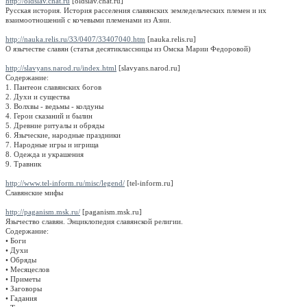
http://oldslav.chat.ru
[oldslav.chat.ru]
Русская история. История расселения славянских земледельческих племен и их
взаимоотношений с кочевыми племенами из Азии.
http://nauka.relis.ru/33/0407/33407040.htm
[nauka.relis.ru]
О язычестве славян (статья десятиклассницы из Омска Марии Федоровой)
http://slavyans.narod.ru/index.html
[slavyans.narod.ru]
Содержание:
1. Пантеон славянских богов
2. Духи и существа
3. Волхвы - ведьмы - колдуны
4. Герои сказаний и былин
5. Древние ритуалы и обряды
6. Языческие, народные праздники
7. Народные игры и игрища
8. Одежда и украшения
9. Травник
http://www.tel-inform.ru/misc/legend/
[tel-inform.ru]
Славянские мифы
http://paganism.msk.ru/
[paganism.msk.ru]
Язычество славян. Энциклопедия славянской религии.
Содержание:
• Боги
• Духи
• Обряды
• Месяцеслов
• Приметы
• Заговоры
• Гадания