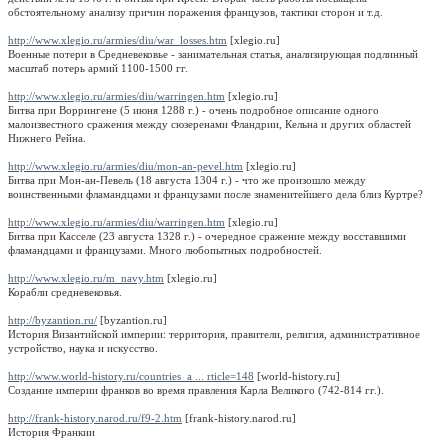
обстоятельному анализу причин поражения французов, тактики сторон и т.д.
http://www.xlegio.ru/armies/diu/war_losses.htm
[xlegio.ru]
Военные потери в Средневековье - занимательная статья, анализирующая подлинный
масштаб потерь армий 1100-1500 гг.
http://www.xlegio.ru/armies/diu/warringen.htm
[xlegio.ru]
Битва при Воррингене (5 июня 1288 г.) - очень подробное описание одного
малоизвестного сражения между сюзеренами Фландрии, Кельна и других областей
Нижнего Рейна.
http://www.xlegio.ru/armies/diu/mon-an-pevel.htm
[xlegio.ru]
Битва при Мон-ан-Певель (18 августа 1304 г.) - что же произошло между
воинственными фламандцами и французами после знаменитейшего дела близ Куртре?
http://www.xlegio.ru/armies/diu/warringen.htm
[xlegio.ru]
Битва при Касселе (23 августа 1328 г.) - очередное сражение между восставшими
фламандцами и французами. Много любопытных подробностей.
http://www.xlegio.ru/m_navy.htm
[xlegio.ru]
Корабли средневековья.
http://byzantion.ru/
[byzantion.ru]
История Византийской империи: территория, правители, религия, административное
устройство, наука и искусство.
http://www.world-history.ru/countries_a ... rticle=148
[world-history.ru]
Создание империи франков во время правления Карла Великого (742-814 гг.).
http://frank-history.narod.ru/f9-2.htm
[frank-history.narod.ru]
История Франкии