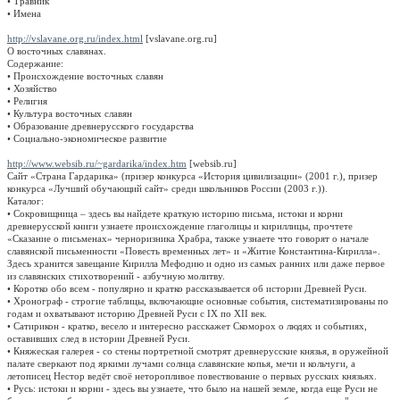
• Травник
• Имена
http://vslavane.org.ru/index.html
[vslavane.org.ru]
О восточных славянах.
Содержание:
• Происхождение восточных славян
• Хозяйство
• Религия
• Культура восточных славян
• Образование древнерусского государства
• Социально-экономическое развитие
http://www.websib.ru/~gardarika/index.htm
[websib.ru]
Сайт «Страна Гардарика» (призер конкурса «История цивилизации» (2001 г.), призер
конкурса «Лучший обучающий сайт» среди школьников России (2003 г.)).
Каталог:
• Сокровищница – здесь вы найдете краткую историю письма, истоки и корни
древнерусской книги узнаете происхождение глаголицы и кириллицы, прочтете
«Сказание о письменах» черноризника Храбра, также узнаете что говорят о начале
славянской письменности «Повесть временных лет» и «Житие Константина-Кирилла».
Здесь хранится завещание Кирилла Мефодию и одно из самых ранних или даже первое
из славянских стихотворений - азбучную молитву.
• Коротко обо всем - популярно и кратко рассказывается об истории Древней Руси.
• Хронограф - строгие таблицы, включающие основные события, систематизированы по
годам и охватывают историю Древней Руси с IX по XII век.
• Сатирикон - кратко, весело и интересно расскажет Скоморох о людях и событиях,
оставивших след в истории Древней Руси.
• Княжеская галерея - со стены портретной смотрят древнерусские князья, в оружейной
палате сверкают под яркими лучами солнца славянские копья, мечи и кольчуги, а
летописец Нестор ведёт своё неторопливое повествование о первых русских князьях.
• Русь: истоки и корни - здесь вы узнаете, что было на нашей земле, когда еще Руси не