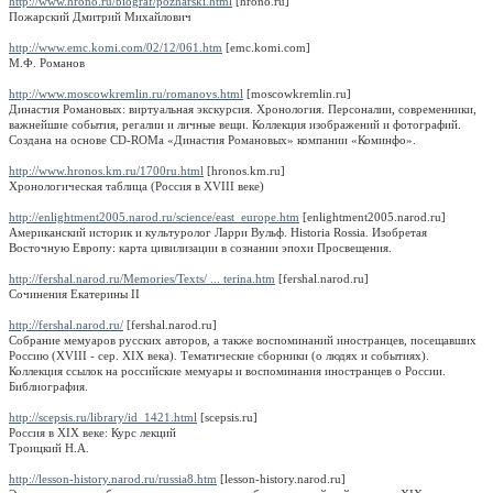
http://www.hrono.ru/biograf/pozharski.html
[hrono.ru]
Пожарский Дмитрий Михайлович
http://www.emc.komi.com/02/12/061.htm
[emc.komi.com]
М.Ф. Романов
http://www.moscowkremlin.ru/romanovs.html
[moscowkremlin.ru]
Династия Романовых: виртуальная экскурсия. Хронология. Персоналии, современники,
важнейшие события, регалии и личные вещи. Коллекция изображений и фотографий.
Создана на основе CD-ROMа «Династия Романовых» компании «Коминфо».
http://www.hronos.km.ru/1700ru.html
[hronos.km.ru]
Хронологическая таблица (Россия в XVIII веке)
http://enlightment2005.narod.ru/science/east_europe.htm
[enlightment2005.narod.ru]
Американский историк и культуролог Ларри Вульф. Historia Rossia. Изобретая
Восточную Европу: карта цивилизации в сознании эпохи Просвещения.
http://fershal.narod.ru/Memories/Texts/ ... terina.htm
[fershal.narod.ru]
Сочинения Екатерины II
http://fershal.narod.ru/
[fershal.narod.ru]
Собрание мемуаров русских авторов, а также воспоминаний иностранцев, посещавших
Россию (XVIII - сер. XIX века). Тематические сборники (о людях и событиях).
Коллекция ссылок на российские мемуары и воспоминания иностранцев о России.
Библиография.
http://scepsis.ru/library/id_1421.html
[scepsis.ru]
Россия в XIX веке: Курс лекций
Троицкий Н.А.
http://lesson-history.narod.ru/russia8.htm
[lesson-history.narod.ru]