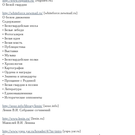
http://www.ruguard.ru/
[ruguard.ru]
О Белой гвардии
http://whiteforce.newmail.ru/
[whiteforce.newmail.ru]
О белом движении
Содержание:
• Белогвардейская эпоха
• Белые лебеди
• Фотогалерея
• Белая идея
• Белая власть
• Публицистика
• Выставки
• Музыка
• Белогвардейские полки
• Хронология
• Картография
• Ордена и награды
• Знамена и штандарты
• Прощание с Родиной
• Белая гвардия в поэзии
• Литература
• Единомышленники
• Исторические оппоненты
http://souz.info/library/lenin/
[souz.info]
Ленин В.И. Собрание сочинений
http://www.lenin.ru/
[lenin.ru]
Мавзолей В.И. Ленина
http://www.yspu.yar.ru/hreader/4/?in=intro
[yspu.yar.ru]