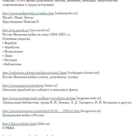
Николай I и его время (документы, письма, дневники, мемуары, свидетельства
современников и труды историков)
http://www.nashaepoha.ru/index.htm
[nashaepoha.ru]
Музей «Наша Эпоха»
Царствование Николая II
http://rjw.narod.ru/
[rjw.narod.ru]
Русско-Японская война на море 1904-1905 г.г.
Основные разделы:
• Корабли
• Атрибуты
• Вооружение
• Люди
• История
• Библиотека
http://webpages.charter.net/abacus/page2.html
[webpages.charter.net]
Русско-Японская война (статьи, документы, схемы)
http://www.mmt.ru/win/ships/
[mmt.ru]
Описание кораблей российского и японского флота
http://www.magister.msk.ru/library/revolt/revolt.htm
[magister.msk.ru]
Электронная библиотека: труды В. И. Ленина, Л. Д. Троцкого, Н. И. Бухарина и других.
http://www.krugosvet.ru/articles/110/10 ... 1005a1.htm
[krugosvet.ru]
Гражданская война в России
http://rkka.ru/index.htm
[rkka.ru]
О РККА