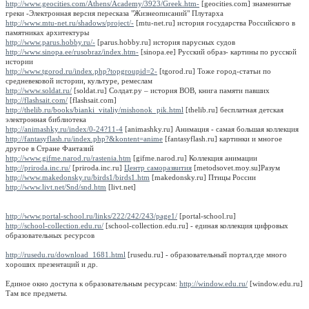
http://www.geocities.com/Athens/Academy/3923/Greek.htm-
[geocities.com] знаменитые
греки -Электронная версия пересказа "Жизнеописаний" Плутарха
http://www.mtu-net.ru/shadows/project/-
[mtu-net.ru] история государства Российского в
памятниках архитектуры
http://www.parus.hobby.ru/-
[parus.hobby.ru] история парусных судов
http://www.sinopa.ee/rusobraz/index.htm-
[sinopa.ee] Русский образ- картины по русской
истории
http://www.tgorod.ru/index.php?topgroupid=2-
[tgorod.ru] Тоже город-статьи по
средневековой истории, культуре, ремеслам
http://www.soldat.ru/
[soldat.ru] Солдат.ру – история ВОВ, книга памяти павших
http://flashsait.com/
[flashsait.com]
http://thelib.ru/books/bianki_vitaliy/mishonok_pik.html
[thelib.ru] бесплатная детская
электронная библиотека
http://animashky.ru/index/0-24?11-4
[animashky.ru] Анимация - самая большая коллекция
http://fantasyflash.ru/index.php?&kontent=anime
[fantasyflash.ru] картинки и многое
другое в Стране Фантазий
http://www.gifme.narod.ru/rastenia.htm
[gifme.narod.ru] Коллекция анимации
http://priroda.inc.ru/
[priroda.inc.ru]
Центр саморазвития
[metodsovet.moy.su]Разум
http://www.makedonsky.ru/birds1/birds1.htm
[makedonsky.ru] Птицы России
http://www.livt.net/Snd/snd.htm
[livt.net]
http://www.portal-school.ru/links/222/242/243/page1/
[portal-school.ru]
http://school-collection.edu.ru/
[school-collection.edu.ru] - единая коллекция цифровых
образовательных ресурсов
http://rusedu.ru/download_1681.html
[rusedu.ru] - образовательный портал,где много
хороших презентаций и др.
Единое окно доступа к образовательным ресурсам:
http://window.edu.ru/
[window.edu.ru]
Там все предметы.