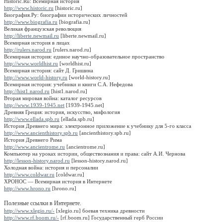
Historic.Ru: Всемирная история
http://www.historic.ru
[historic.ru]
Биография.Ру: биографии исторических личностей
http://www.biografia.ru
[biografia.ru]
Великая французская революция
http://liberte.newmail.ru
[liberte.newmail.ru]
Всемирная история в лицах
http://rulers.narod.ru
[rulers.narod.ru]
Всемирная история: единое научно-образовательное пространство
http://www.worldhist.ru
[worldhist.ru]
Всемирная история: сайт Д. Гришина
http://www.world-history.ru
[world-history.ru]
Всемирная история: учебники и книги С.А. Нефедова
http://hist1.narod.ru
[hist1.narod.ru]
Вторая мировая война: каталог ресурсов
http://www.1939-1945.net
[1939-1945.net]
Древняя Греция: история, искусство, мифология
http://www.ellada.spb.ru
[ellada.spb.ru]
История Древнего мира: электронное приложение к учебнику для 5-го класса
http://www.ancienthistory.spb.ru
[ancienthistory.spb.ru]
История Древнего Рима
http://www.ancientrome.ru
[ancientrome.ru]
Компьютер на уроках истории, обществознания и права: сайт А.И. Чернова
http://lesson-history.narod.ru
[lesson-history.narod.ru]
Холодная война: история и персоналии
http://www.coldwar.ru
[coldwar.ru]
ХРОНОС — Всемирная история в Интернете
http://www.hrono.ru
[hrono.ru]
Полезные ссылки в Интернете.
http://www.xlegio.ru/-
[xlegio.ru] боевая техника древности
http://www.rf.boom.ru/-
[rf.boom.ru] Государственный герб России