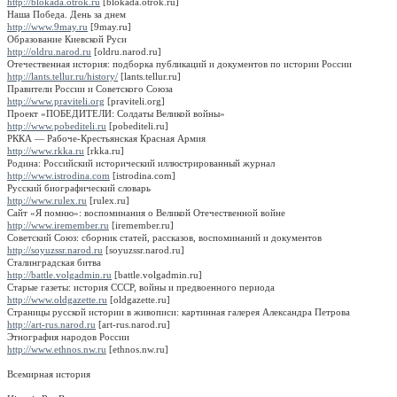
http://blokada.otrok.ru
[blokada.otrok.ru]
Наша Победа. День за днем
http://www.9may.ru
[9may.ru]
Образование Киевской Руси
http://oldru.narod.ru
[oldru.narod.ru]
Отечественная история: подборка публикаций и документов по истории России
http://lants.tellur.ru/history/
[lants.tellur.ru]
Правители России и Советского Союза
http://www.praviteli.org
[praviteli.org]
Проект «ПОБЕДИТЕЛИ: Солдаты Великой войны»
http://www.pobediteli.ru
[pobediteli.ru]
РККА — Рабоче-Крестьянская Красная Армия
http://www.rkka.ru
[rkka.ru]
Родина: Российский исторический иллюстрированный журнал
http://www.istrodina.com
[istrodina.com]
Русский биографический словарь
http://www.rulex.ru
[rulex.ru]
Сайт «Я помню»: воспоминания о Великой Отечественной войне
http://www.iremember.ru
[iremember.ru]
Советский Союз: сборник статей, рассказов, воспоминаний и документов
http://soyuzssr.narod.ru
[soyuzssr.narod.ru]
Сталинградская битва
http://battle.volgadmin.ru
[battle.volgadmin.ru]
Старые газеты: история СССР, войны и предвоенного периода
http://www.oldgazette.ru
[oldgazette.ru]
Страницы русской истории в живописи: картинная галерея Александра Петрова
http://art-rus.narod.ru
[art-rus.narod.ru]
Этнография народов России
http://www.ethnos.nw.ru
[ethnos.nw.ru]
Всемирная история