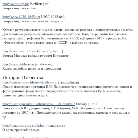
http://weltkrieg.ru/
[weltkrieg.ru]
Вторая мировая война
http://www.1939-1945.net
[1939-1945.net]
Вторая мировая война: каталог ресурсов
Каталог ресурсов разделен на две части - основные разделы и дополнительные разделы.
Для основных разделов возможны сложные запросы. Например, чтобы выбрать все
ресурсы с фотографиями бронетанковых сил СССР, выберите «БТТ» в родах войск,
«Фотографии» в типе материалов и «CCCР» в выборе по стране.
http://www.chat.ru/~world_war2/
[chat.ru]
Вторая Мировая война в русском Интернете.
http://www.coldwar.ru
[coldwar.ru]
Холодная война: история и персоналии
История Отечества:
http://lants.tellur.ru/history/danilevsky/
[lants.tellur.ru]
Лекции известного историка И.Н. Данилевского о происхождении восточных славян и
формировании феодального государства (в том числе Киевская Русь, язычество,
принятие христианства и др.).
http://history.pu.ru/biblioth/russhist/ ... 01.htm#a02
[history.pu.ru]
Глава книги А.Ю. Дворниченко, С.Г. Кащенко, М.Ф. Флоринского «Отечественная
история (до 1917 г.)». Происхождение славян, их расселение, языческие верования и
пр.
http://paganism.ru/a-cloth.htm
[paganism.ru]
О древнерусской одежде