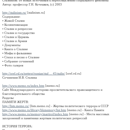
Сталинизм: от новых источников к переосмыслению социального феномена
Автор: профессор Г.Н. Кочешков, (c) 2003
http://stalinism.ru/
[stalinism.ru]
Содержание:
• Живой Сталин
• Коллективизация
• Сталин и репрессии
• Сталин и государство
• Сталин и Церковь
• Сталин и Армия
• Документы
• Книги о Сталине
• Мифы и фальшивки
• Стихи и песни о Сталине
• Собрание сочинений
• Фото галерея
http://orel.rsl.ru/nettext/russian/stal ... 45/stalin/
[orel.rsl.ru]
Сочинения И.В. Сталина
http://www.memo.ru/index.htm
[memo.ru]
Сайт Международного историко-просветительского правозащитного и
благотворительного общества
Разделы:
ПАМЯТИ ЖЕРТВ:
http://lists.memo.ru/
[lists.memo.ru] - Жертвы политического террора в СССР
http://www.memo.ru/library/bkmemory/list.htm
[memo.ru] - Книга Памяти
http://www.memo.ru/memory/martirol/index.htm
[memo.ru] - Места массовых
захоронений и памятники жертвам политических репрессий
ИСТОРИЯ ТЕРРОРА: