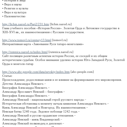
• История и лица
• Вера и наука
• Религии и культы
• Вера и культура
• Паломничество
http://lichm.narod.ru/Part2/231.htm
[lichm.narod.ru]
Глава учебного пособия «История России». Золотая Орда и Литовское государство в
XIII-XVI вв., их взаимоотношения с Русским государством.
http://www.tomovl.ru/century13.html
[tomovl.ru]
Интерактивная карта «Завоевание Руси татаро-монголами»
http://rutenica.narod.ru/index.html
[rutenica.narod.ru]
Сайт посвящен различным аспектам истории России, ее соседей и их общим
историческим судьбам. Особое внимание уделено истории Юго-Западной Руси, Золотой
Орды и монголо-татар
http://www.abc-people.com/data/nevskiy/index.htm
[abc-people.com]
Статьи:
Происхождение, родословная князя и ее влияние на формирование его мировоззрения.
Детство Александра Невского.
−
Биография Александра Невского.
−
Александр Ярославич Невский – биография.
−
Биография Александра Невского.
−
Александр Невский - национальный герой русского народа.
−
Историческая обстановка к моменту начала княжения Александра Невского.
−
Князь Александр Невский и Новгород. Их взаимоотношения.
−
Невская битва 1240 года. Ледовое побоище 1242 года.
−
Александр Невский и русско-ордынские отношения.
−
Александр Невский - князь Владимирский.
−
Александр Невский полководец и дипломат.
−