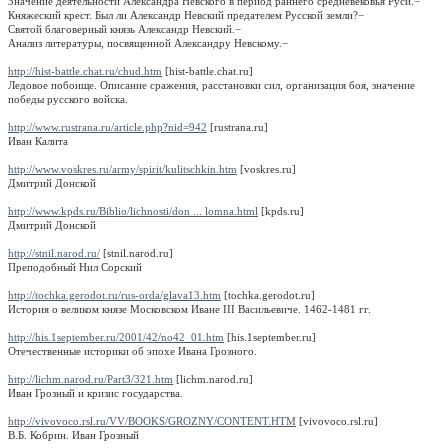
Значение деятельности Александра Невского в период раннего средневековья Руси.
−
Княжеский крест. Был ли Александр Невский предателем Русской земли?
−
Святой благоверный князь Александр Невский.
−
Анализ литературы, посвященной Александру Невскому.
−
http://hist-battle.chat.ru/chud.htm
[hist-battle.chat.ru]
Ледовое побоище. Описание сражения, расстановки сил, организация боя, значение
победы русского войска.
http://www.rustrana.ru/article.php?nid=942
[rustrana.ru]
Иван Калита
http://www.voskres.ru/army/spirit/kulitschkin.htm
[voskres.ru]
Дмитрий Донской
http://www.kpds.ru/Biblio/lichnosti/don ... lomna.html
[kpds.ru]
Дмитрий Донской
http://stnil.narod.ru/
[stnil.narod.ru]
Преподобный Нил Сорский
http://tochka.gerodot.ru/rus-orda/glava13.htm
[tochka.gerodot.ru]
История о великом князе Московском Иване III Васильевиче. 1462-1481 гг.
http://his.1september.ru/2001/42/no42_01.htm
[his.1september.ru]
Отечественные историки об эпохе Ивана Грозного.
http://lichm.narod.ru/Part3/321.htm
[lichm.narod.ru]
Иван Грозный и кризис государства.
http://vivovoco.rsl.ru/VV/BOOKS/GROZNY/CONTENT.HTM
[vivovoco.rsl.ru]
В.Б. Кобрин. Иван Грозный