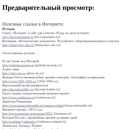
Предварительный просмотр:
Полезные ссылки в Интернете.
История
Газета «История» и сайт для учителя «Я иду на урок истории»
http://his.1september.ru
[his.1september.ru]
Коллекция «Исторические документы» Российского общеобразовательного портала
http://historydoc.edu.ru
[historydoc.edu.ru]
Отечественная история
65 лет битве под Москвой
http://pobeda.mosreg.ru
[pobeda.mosreg.ru]
Аллея славы
http://glory.rin.ru
[glory.rin.ru]
Великая Отечественная война: краткое описание, биографии полководцев
http://www.1941-1945.ru
[1941-1945.ru]
Виртуальный музей декабристов
http://decemb.hobby.ru
[decemb.hobby.ru]
Герои страны: патриотический интернет-проект
http://www.warheroes.ru
[warheroes.ru]
Династия Романовых
http://www.moscowkremlin.ru/romanovs.html
[moscowkremlin.ru]
Интернет-проект «1812 год»
http://www.museum.ru/museum/1812/
[museum.ru]
История России с древнейших времен до наших дней
http://rushistory.stsland.ru
[rushistory.stsland.ru]
Ленинград. Блокада. Подвиг