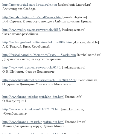
http://archeologia1.narod.ru/ale/ale.htm
[archeologia1.narod.ru]
Александрова Слобода
http://annals.xlegio.ru/rus/small/ermak.htm
[annals.xlegio.ru]
В.И. Сергеев. К вопросу о походе в Сибирь дружины Ермака
http://www.vokrugsveta.ru/vs/article/4667/
[vokrugsveta.ru]
Сказ о казаке-разбойнике
http://skola.ogreland.lv/literatura/tol ... tol002.htm
[skola.ogreland.lv]
А.К. Толстой. Князь Серебряный
http://fershal.narod.ru/Memories/Texts/ ... Skaski.htm
[fershal.narod.ru]
Документы к истории смутного времени
http://www.vokrugsveta.ru/vs/article/6173/
[vokrugsveta.ru]
О В. Шуйском, Федоре Иоанновиче
http://www.liveinternet.ru/users/rusich ... st78047274
[liveinternet.ru]
О царевиче Димитрии Угличском и Московском
http://www.hrono.info/biograf/lzhe_dm.html
[hrono.info]
О Лжедмитрии I
http://www.emc.komi.com/01/17/039.htm
[emc.komi.com]
«Семибоярщина»
http://www.hronos.km.ru/biograf/minin.html
[hronos.km.ru]
Минин (Захарьев-Сухорук) Кузьма Минич