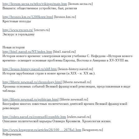
http://liceum.secna.ru/telco/vikings/main.htm
[liceum.secna.ru]
Викинги: общественное устройство, быт, религия
http://hronos.km.ru/1200krest.html
[hronos.km.ru]
Крестовые походы
http://www.excurs.ru/
[excurs.ru]
Экскурс в геральдику
Новая история
http://hist1.narod.ru/NT/index.htm
[hist1.narod.ru]
История нового времени: электронная версия учебника С. Нефедова «История нового
времени» освещает основные проблемы Европы, Востока и Америки в XV-XVIII вв.
http://lesson-history.narod.ru/nh8.htm
[lesson-history.narod.ru]
История зарубежных стран в новое время (н.XIX - н. ХХ вв.).
http://liberte.newmail.ru/chronology.html
[liberte.newmail.ru]
Хроника основных событий Великой французской революции, представленная в виде
таблицы.
http://liberte.newmail.ru/politician.html
[liberte.newmail.ru]
Биографии многих известных политических деятелей времен Великой французской
революции.
http://rulers.narod.ru/cromwell/cromlife.htm
[rulers.narod.ru]
Описание политической карьеры Оливера Кромвеля. Хронология жизни.
http://www.krugosvet.ru/articles/26/100 ... 2678a1.htm
[krugosvet.ru]
Реформация.