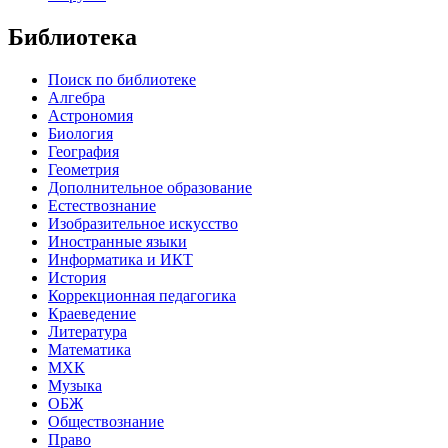
Библиотека
Поиск по библиотеке
Алгебра
Астрономия
Биология
География
Геометрия
Дополнительное образование
Естествознание
Изобразительное искусство
Иностранные языки
Информатика и ИКТ
История
Коррекционная педагогика
Краеведение
Литература
Математика
МХК
Музыка
ОБЖ
Обществознание
Право