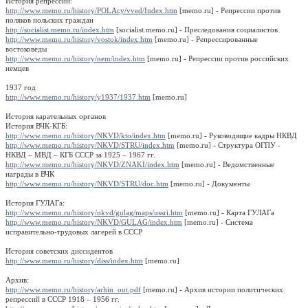
История репрессий:
http://www.memo.ru/history/POLAcy/vved/Index.htm
[memo.ru] - Репрессии против
поляков польских граждан
http://socialist.memo.ru/index.htm
[socialist.memo.ru] - Преследования социалистов
http://www.memo.ru/history/vostok/index.htm
[memo.ru] - Репрессированные
востоковеды
http://www.memo.ru/history/nem/index.htm
[memo.ru] - Репрессии против российских
немцев
1937 год
http://www.memo.ru/history/y1937/1937.htm
[memo.ru]
История карательных органов
История ВЧК-КГБ:
http://www.memo.ru/history/NKVD/kto/index.htm
[memo.ru] - Руководящие кадры НКВД
http://www.memo.ru/history/NKVD/STRU/index.htm
[memo.ru] - Структура ОГПУ -
НКВД – МВД – КГБ СССР за 1925 – 1967 гг.
http://www.memo.ru/history/NKVD/ZNAKI/index.htm
[memo.ru] - Ведомственные
награды в ВЧК
http://www.memo.ru/history/NKVD/STRU/doc.htm
[memo.ru] - Документы
История ГУЛАГа:
http://www.memo.ru/history/nkvd/gulag/maps/ussri.htm
[memo.ru] - Карта ГУЛАГа
http://www.memo.ru/history/NKVD/GULAG/index.htm
[memo.ru] - Система
исправительно-трудовых лагерей в СССР
История советских диссидентов
http://www.memo.ru/history/diss/index.htm
[memo.ru]
Архив:
http://www.memo.ru/history/arhin_out.pdf
[memo.ru] - Архив истории политических
репрессий в СССР 1918 – 1956 гг.