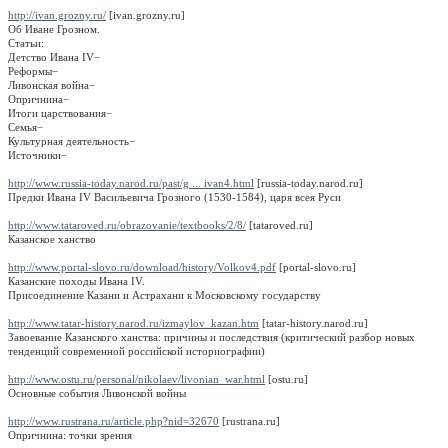
http://ivan.grozny.ru/
[ivan.grozny.ru]
Об Иване Грозном.
Статьи:
Детство Ивана IV
−
Реформы
−
Ливонская война
−
Опричнина
−
Итоги царствования
−
Семья
−
Культурная деятельность
−
Источники
−
http://www.russia-today.narod.ru/past/g ... ivan4.html
[russia-today.narod.ru]
Предки Ивана IV Васильевича Грозного (1530-1584), царя всея Руси
http://www.tataroved.ru/obrazovanie/textbooks/2/8/
[tataroved.ru]
Казанское ханство
http://www.portal-slovo.ru/download/history/Volkov4.pdf
[portal-slovo.ru]
Казанские походы Ивана IV.
Присоединение Казани и Астрахани к Московскому государству
http://www.tatar-history.narod.ru/izmaylov_kazan.htm
[tatar-history.narod.ru]
Завоевание Казанского ханства: причины и последствия (критический разбор новых
тенденций современной российской историографии)
http://www.ostu.ru/personal/nikolaev/livonian_war.html
[ostu.ru]
Основные события Ливонской войны
http://www.rustrana.ru/article.php?nid=32670
[rustrana.ru]
Опричнина: точки зрения