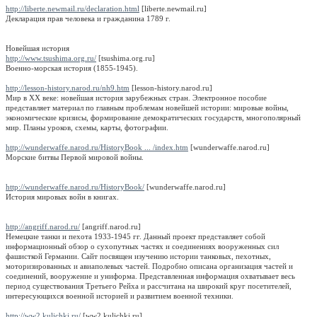
http://liberte.newmail.ru/declaration.html
[liberte.newmail.ru]
Декларация прав человека и гражданина 1789 г.
Новейшая история
http://www.tsushima.org.ru/
[tsushima.org.ru]
Военно-морская история (1855-1945).
http://lesson-history.narod.ru/nh9.htm
[lesson-history.narod.ru]
Мир в ХХ веке: новейшая история зарубежных стран. Электронное пособие
представляет материал по главным проблемам новейшей истории: мировые войны,
экономические кризисы, формирование демократических государств, многополярный
мир. Планы уроков, схемы, карты, фотографии.
http://wunderwaffe.narod.ru/HistoryBook ... /index.htm
[wunderwaffe.narod.ru]
Морские битвы Первой мировой войны.
http://wunderwaffe.narod.ru/HistoryBook/
[wunderwaffe.narod.ru]
История мировых войн в книгах.
http://angriff.narod.ru/
[angriff.narod.ru]
Немецкие танки и пехота 1933-1945 гг. Данный проект представляет собой
информационный обзор о сухопутных частях и соединениях вооруженных сил
фашисткой Германии. Сайт посвящен изучению истории танковых, пехотных,
моторизированных и авиаполевых частей. Подробно описана организация частей и
соединений, вооружение и униформа. Представленная информация охватывает весь
период существования Третьего Рейха и рассчитана на широкий круг посетителей,
интересующихся военной историей и развитием военной техники.
http://ww2.kulichki.ru/
[ww2.kulichki.ru]