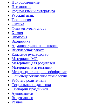
Природоведение
Психология
Родной язык и литература
Русский язык
Технология
Физика
Физкультура и спорт
Химия
Экология
Экономика
Администрирование школы
Внеклассная работа
Классное руководство
Материалы МО
Материалы для родителей
Материалы к аттестации
Междисциплинарное обобщение
Общепедагогические технологии
Работа с родителями
Социальная педагогика
Сценарии праздников
Аудиозаписи
Видеозаписи
Разное