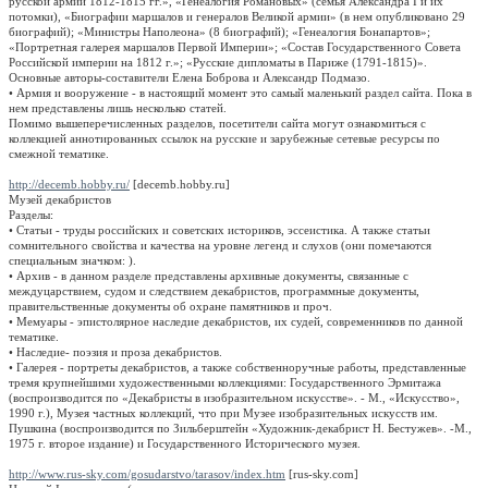
русской армии 1812-1815 гг.», «Генеалогия Романовых» (семья Александра I и их
потомки), «Биографии маршалов и генералов Великой армии» (в нем опубликовано 29
биографий); «Министры Наполеона» (8 биографий); «Генеалогия Бонапартов»;
«Портретная галерея маршалов Первой Империи»; «Состав Государственного Совета
Российской империи на 1812 г.»; «Русские дипломаты в Париже (1791-1815)».
Основные авторы-составители Елена Боброва и Александр Подмазо.
• Армия и вооружение - в настоящий момент это самый маленький раздел сайта. Пока в
нем представлены лишь несколько статей.
Помимо вышеперечисленных разделов, посетители сайта могут ознакомиться с
коллекцией аннотированных ссылок на русские и зарубежные сетевые ресурсы по
смежной тематике.
http://decemb.hobby.ru/
[decemb.hobby.ru]
Музей декабристов
Разделы:
• Статьи - труды российских и советских историков, эссеистика. А также статьи
сомнительного свойства и качества на уровне легенд и слухов (они помечаются
специальным значком: ).
• Архив - в данном разделе представлены архивные документы, связанные с
междуцарствием, судом и следствием декабристов, программные документы,
правительственные документы об охране памятников и проч.
• Мемуары - эпистолярное наследие декабристов, их судей, современников по данной
тематике.
• Наследие- поэзия и проза декабристов.
• Галерея - портреты декабристов, а также собственноручные работы, представленные
тремя крупнейшими художественными коллекциями: Государственного Эрмитажа
(воспроизводится по «Декабристы в изобразительном искусстве». - М., «Искусство»,
1990 г.), Музея частных коллекций, что при Музее изобразительных искусств им.
Пушкина (воспроизводится по Зильберштейн «Художник-декабрист Н. Бестужев». -М.,
1975 г. второе издание) и Государственного Исторического музея.
http://www.rus-sky.com/gosudarstvo/tarasov/index.htm
[rus-sky.com]