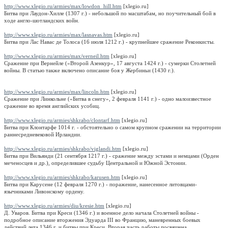
http://www.xlegio.ru/armies/max/lowdon_hill.htm
[xlegio.ru]
Битва при Лаудон-Хилле (1307 г.) - небольшой по масштабам, но поучительный бой в
ходе англо-шотландских войн.
http://www.xlegio.ru/armies/max/lasnavas.htm
[xlegio.ru]
Битва при Лас Навас де Толоса (16 июля 1212 г.) - крупнейшее сражение Реконкисты.
http://www.xlegio.ru/armies/max/verneil.htm
[xlegio.ru]
Сражение при Вернейле («Второй Азенкур», 17 августа 1424 г.) - сумерки Столетней
войны. В статью также включено описание боя у Жербиньи (1430 г.).
http://www.xlegio.ru/armies/max/lincoln.htm
[xlegio.ru]
Сражение при Линкольне («Битва в снегу», 2 февраля 1141 г.) - одно малоизвестное
сражение во время английских усобиц.
http://www.xlegio.ru/armies/shkrabo/clontarf.htm
[xlegio.ru]
Битва при Клонтарфе 1014 г. - обстоятельно о самом крупном сражении на территории
раннесредневековой Ирландии.
http://www.xlegio.ru/armies/shkrabo/viglandi.htm
[xlegio.ru]
Битва при Вильянди (21 сентября 1217 г.) - сражение между эстами и немцами (Орден
меченосцев и др.), определившее судьбу Центральной и Южной Эстонии.
http://www.xlegio.ru/armies/shkrabo/karusen.htm
[xlegio.ru]
Битва при Карусене (12 февраля 1270 г.) - поражение, нанесенное литовцами-
язычниками Ливонскому ордену.
http://www.xlegio.ru/armies/diu/kresie.htm
[xlegio.ru]
Д. Уваров. Битва при Креси (1346 г.) и военное дело начала Столетней войны -
подробное описание вторжения Эдуарда III во Францию, маневренных боевых
действий лета 1346 г. и битвы при Креси. Вторая часть работы посвящена