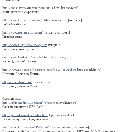
http://godsbay.ru/orient/mesopotamia.html
[godsbay.ru]
Энциклопедия мифологии
http://www.biblia.ru/reading/bibleatlas/map.htm
[biblia.ru]
Библейский атлас.
http://www.roman-glory.com/
[roman-glory.com]
Римская слава
http://www.xlegio.ru/a_navy.htm
[xlegio.ru]
Боевая техника древности
http://www.hapiru.ru/maps1-1.html
[hapiru.ru]
Карты (Древний Восток)
http://www.novgorod.fio.ru/projects/Pro ... /egypt.htm
[novgorod.fio.ru]
История Древнего Египта
http://ancientrome.ru/
[ancientrome.ru]
История Древнего Рима
Средние века
http://orbis-medievalis.nm.ru/
[orbis-medievalis.nm.ru]
Сайт медиевистов ИВИ РАН
http://gelfrad.narod.ru/index.html
[gelfrad.narod.ru]
Все о рыцарстве и Средних веках
http://www.hist.msu.ru/ER/Etext/PICT/mediev.htm
[hist.msu.ru]
Электронная библиотека Исторического факультета МГУ им. М.В.Ломоносова.