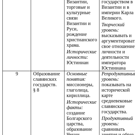
Византии,
государством в
торговые и
Византии и в
культурные
империи Карла
связи
Великого.
Византии и
Творческий
Руси,
уровень:
рождение
высказывать и
христианского
аргументироват
храма.
свое отношение
Исторические
личности и
личности:
деятельности
Юстиниан
императора
Юстиниана
9
Образование
Основные
Репродуктивны
славянских
понятия:
уровень:
государств.
миссионеры,
показывать на
§ 8
глаголица,
исторической
кириллица.
карте
средневековые
Исторические
славянские
факты:
государства.
создание
Болгарского
Продуктивный
царства,
уровень:
образование
сравнивать
Чехии,
занятия и образ