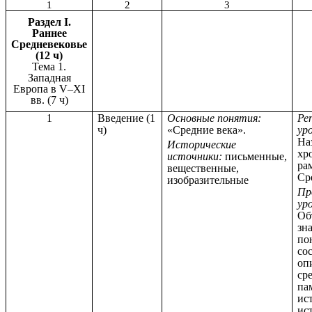
1
2
3
Раздел I.
Раннее
Средневековье
(12 ч)
Тема 1.
Западная
Европа в V–XI
вв. (7 ч)
1
Введение (1
Основные понятия:
Ре
ч)
«Средние века».
ур
На
Исторические
хр
источники:
письменные,
ра
вещественные,
Ср
изобразительные
Пр
ур
Об
зн
по
со
оп
ср
па
ис
ис