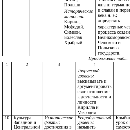
Польши.
жизни германц
и славян в перв
Исторические
века н. э.;
личности:
определять
Кирилл,
Мефодий,
характерные че
Симеон,
процесса созда
Болеслав
Великоморавско
Храбрый
Чешского и
Польского
государств.
Продолжение табл.
1
2
3
4
Творческий
уровень:
высказывать и
аргументировать
свое отношение
к деятельности и
личности
Кирилла и
Мефодия
10
Культура
Исторические
Репродуктивный
Комби
Западной и
факты:
уровень:
урок с
Центральной
достижения в
называть
самост