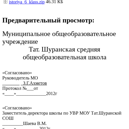
46.31 КБ
istoriya_6_klass.zip
Предварительный просмотр:
Муниципальное общеобразовательное
учреждение
Тат. Шуранская средняя
общеобразовательная школа
«Согласовано»
Руководитель МО
_______
_З.Г.Ахметов
Протокол №___от
«____»_____________2012г
«Согласовано»
Заместитель директора школы по УВР МОУ Тат.Шуранской
СОШ
_________Шаева В.М.
«____»__________2012г.