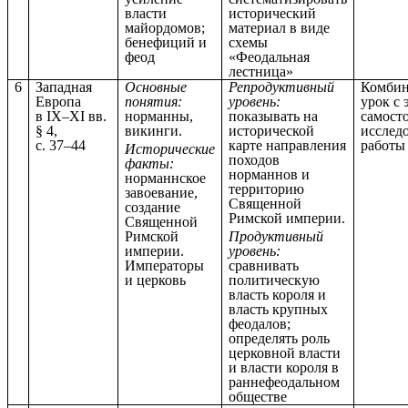
власти
исторический
майордомов;
материал в виде
бенефиций и
схемы
феод
«Феодальная
лестница»
6
Западная
Основные
Репродуктивный
Комби
Европа
понятия:
уровень:
урок с
в IX–XI вв.
норманны,
показывать на
самост
§ 4,
викинги.
исторической
исслед
с. 37–44
карте направления
работы
Исторические
походов
факты:
норманнов и
норманнское
территорию
завоевание,
Священной
создание
Римской империи.
Священной
Римской
Продуктивный
империи.
уровень:
Императоры
сравнивать
и церковь
политическую
власть короля и
власть крупных
феодалов;
определять роль
церковной власти
и власти короля в
раннефеодальном
обществе