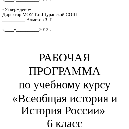
«Утверждено»
Директор МОУ Тат.Шуранской СОШ
__________ Ахметов З. Г.
«____»__________2012г.
РАБОЧАЯ
ПРОГРАММА
по учебному курсу
«Всеобщая история и
И
стория России
»
6 класс