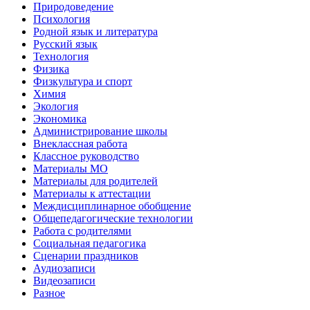
Природоведение
Психология
Родной язык и литература
Русский язык
Технология
Физика
Физкультура и спорт
Химия
Экология
Экономика
Администрирование школы
Внеклассная работа
Классное руководство
Материалы МО
Материалы для родителей
Материалы к аттестации
Междисциплинарное обобщение
Общепедагогические технологии
Работа с родителями
Социальная педагогика
Сценарии праздников
Аудиозаписи
Видеозаписи
Разное