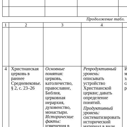
Продолжение табл.
1
2
3
4
4
Христианская
Основные
Репродуктивный
И
церковь в
понятия:
уровень:
м
раннее
церковь,
описывать
э
Средневековье.
католичество,
устройство
с
§ 2, с. 23–26
православие,
Христианской
р
Библия,
церкви; давать
церковная
определение
иерархия,
понятий.
духовенство,
Продуктивный
монастыри.
уровень:
Исторические
систематизировать
факты:
исторический
изменения в
материал в виде