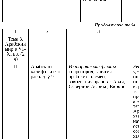
Продолжение табл.
1
2
3
Тема 3.
Арабский
мир в VI–
XI вв. (2
ч)
11
Арабский
Исторические факты:
Ре
халифат и его
территория, занятия
ур
распад. § 9
арабских племен,
по
завоевания арабов в Азии,
ис
Северной Африке, Европе
ка
те
пр
ар
те
Ар
ха
на
ос
со
ха