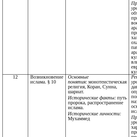
Пр
ур
об
пр
во
ар
пр
ха
ох
па
ар
ку
вл
ев
ку
12
Возникновение
Основные
Ре
ислама. § 10
понятия:
монотеистическая
ур
религия, Коран, Сунна,
да
шариат.
оп
по
Исторические факты:
путь
на
пророка, распространение
ос
ислама.
ис
Исторические личности:
Пр
Мухаммед
ур
ха
пр
пр