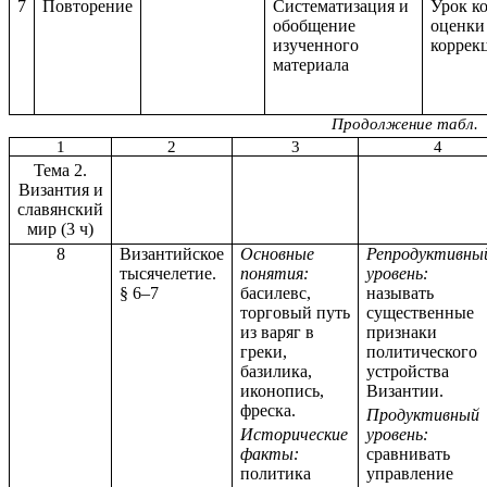
7
Повторение
Систематизация и
Урок ко
обобщение
оценки
изученного
коррек
материала
Продолжение табл.
1
2
3
4
Тема 2.
Византия и
славянский
мир (3 ч)
8
Византийское
Основные
Репродуктивны
тысячелетие.
понятия:
уровень:
§ 6–7
басилевс,
называть
торговый путь
существенные
из варяг в
признаки
греки,
политического
базилика,
устройства
иконопись,
Византии.
фреска.
Продуктивный
Исторические
уровень:
факты:
сравнивать
политика
управление