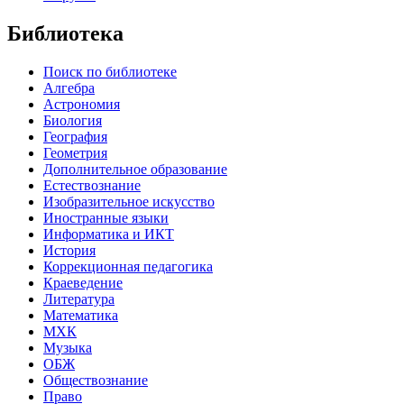
Библиотека
Поиск по библиотеке
Алгебра
Астрономия
Биология
География
Геометрия
Дополнительное образование
Естествознание
Изобразительное искусство
Иностранные языки
Информатика и ИКТ
История
Коррекционная педагогика
Краеведение
Литература
Математика
МХК
Музыка
ОБЖ
Обществознание
Право