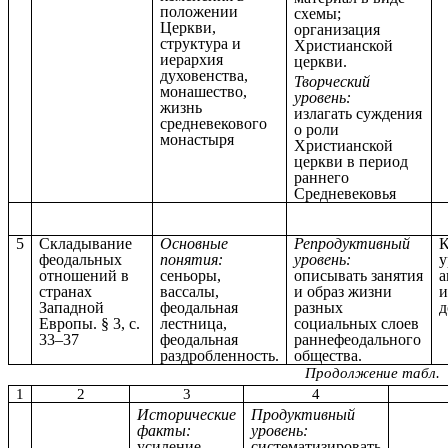
положении
схемы;
Церкви,
организация
структура и
Христианской
иерархия
церкви.
духовенства,
Творческий
монашество,
уровень:
жизнь
излагать суждения
средневекового
о роли
монастыря
Христианской
церкви в период
раннего
Средневековья
5
Складывание
Основные
Репродуктивный
К
феодальных
понятия:
уровень:
у
отношений в
сеньоры,
описывать занятия
а
странах
вассалы,
и образ жизни
и
Западной
феодальная
разных
д
Европы. § 3, с.
лестница,
социальных слоев
33–37
феодальная
раннефеодального
раздробленность.
общества.
Продолжение табл.
1
2
3
4
Исторические
Продуктивный
факты:
уровень:
усиление
систематизировать