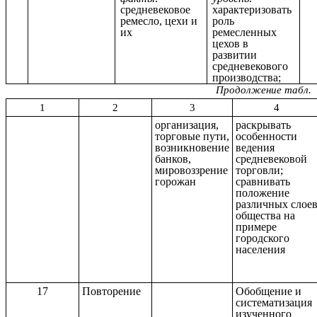
средневековое
характеризовать
ремесло, цехи и
роль
их
ремесленных
цехов в
развитии
средневекового
производства;
Продолжение табл.
1
2
3
4
организация,
раскрывать
торговые пути,
особенности
возникновение
ведения
банков,
средневековой
мировоззрение
торговли;
горожан
сравнивать
положение
различных слое
общества на
примере
городского
населения
17
Повторение
Обобщение и
систематизация
изученного