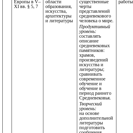
Европы в V–
области
существенные
работы
XI вв. § 5, 7
образования,
черты
искусства,
представлений
архитектуры
средневекового
и литературы
человека о мире.
Продуктивный
уровень:
составлять
описание
средневековых
памятников:
храмов,
произведений
искусства и
литературы;
сравнивать
современное
обучение и
обучение в
период раннего
Средневековья.
Творческий
уровень:
на основе
дополнительной
литературы
подготовить
сообщения