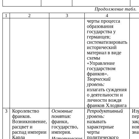
Продолжение табл.
1
2
3
4
черты процесса
образования
государства у
германцев;
систематизировать
исторический
материал в виде
схемы
«Управление
государством
франков».
Творческий
уровень:
излагать суждения
о деятельности и
личности вождя
франков Хлодвига
3
Королевство
Основные
Репродуктивный
Из
франков.
понятия:
уровень:
пе
Возникновение,
франки,
называть
за
расцвет и
государство,
характерные
но
распад империи
империя.
черты
зн
Карла
политического
Исторические