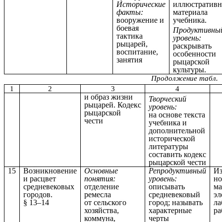
Исторические
иллюстративн
факты:
материала
вооружение и
учебника.
боевая
Продуктивны
тактика
уровень:
рыцарей,
раскрывать
воспитание,
особенности
занятия
рыцарской
культуры.
Продолжение табл.
1
2
3
4
и образ жизни
Творческий
рыцарей. Кодекс
уровень:
рыцарской
на основе текста
чести
учебника и
дополнительной
исторической
литературы
составить кодекс
рыцарской чести
15
Возникновение
Основные
Репродуктивный
И
и расцвет
понятия:
уровень:
но
средневековых
отделение
описывать
ма
городов.
ремесла
средневековый
эл
§ 13–14
от сельского
город; называть
ла
хозяйства,
характерные
ра
коммуна,
черты