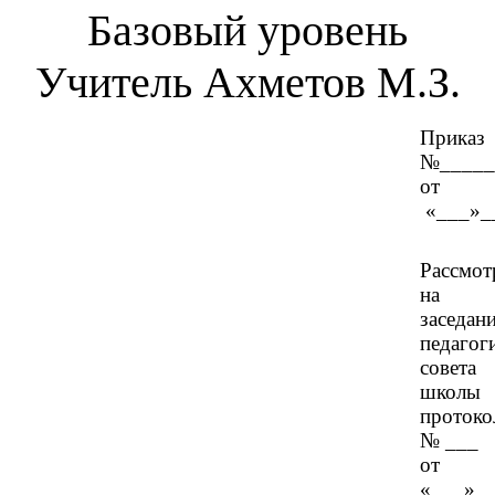
Базовый уровень
Учитель Ахметов М.З.
Приказ
№_____
от
«___»_
Рассмот
на
заседан
педагог
совета
школы
протоко
№ ___
от
«___»__