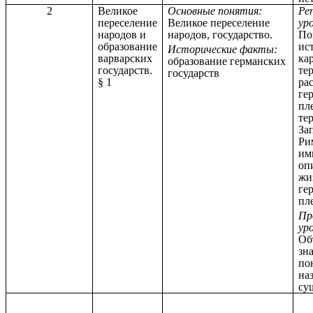
2
Великое
Основные понятия:
Ре
переселение
Великое переселение
ур
народов и
народов, государство.
По
образование
ис
Исторические факты:
варварских
ка
образование германских
государств.
те
государств
§ 1
ра
ге
пл
те
За
Ри
им
оп
жи
ге
пл
Пр
ур
Об
зн
по
на
су