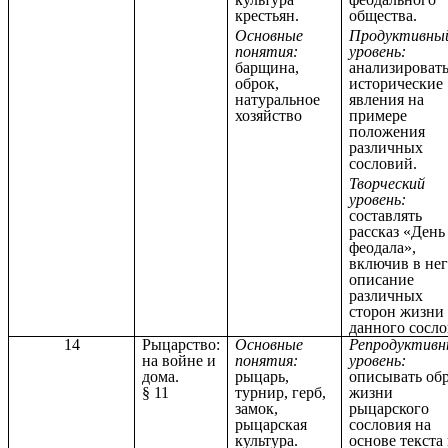
крестьян.
общества.
Основные
Продуктивны
понятия:
уровень:
барщина,
анализироват
оброк,
исторические
натуральное
явления на
хозяйство
примере
положения
различных
сословий.
Творческий
уровень:
составлять
рассказ «День
феодала»,
включив в не
описание
различных
сторон жизни
данного сосл
14
Рыцарство:
Основные
Репродуктив
на войне и
понятия:
уровень:
дома.
рыцарь,
описывать обр
§ 11
турнир, герб,
жизни
замок,
рыцарского
рыцарская
сословия на
культура.
основе текста