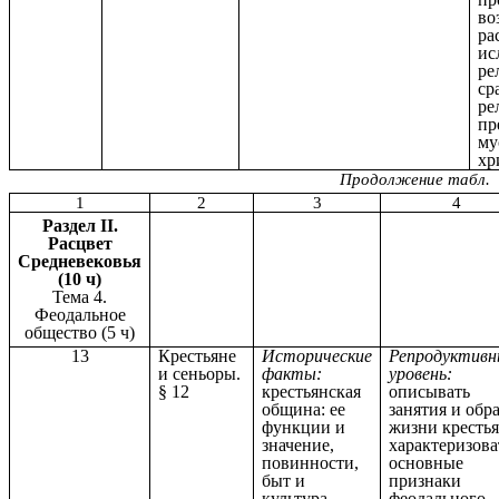
во
ра
ис
ре
ср
ре
пр
му
хр
Продолжение табл.
1
2
3
4
Раздел II.
Расцвет
Средневековья
(10 ч)
Тема 4.
Феодальное
общество (5 ч)
13
Крестьяне
Исторические
Репродуктив
и сеньоры.
факты:
уровень:
§ 12
крестьянская
описывать
община: ее
занятия и обра
функции и
жизни крестья
значение,
характеризова
повинности,
основные
быт и
признаки
культура
феодального