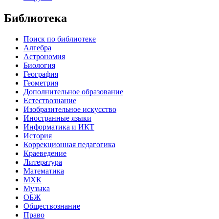
Библиотека
Поиск по библиотеке
Алгебра
Астрономия
Биология
География
Геометрия
Дополнительное образование
Естествознание
Изобразительное искусство
Иностранные языки
Информатика и ИКТ
История
Коррекционная педагогика
Краеведение
Литература
Математика
МХК
Музыка
ОБЖ
Обществознание
Право