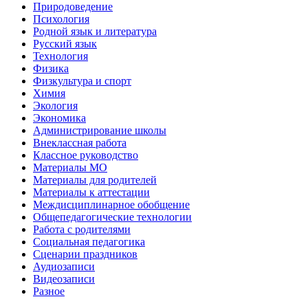
Природоведение
Психология
Родной язык и литература
Русский язык
Технология
Физика
Физкультура и спорт
Химия
Экология
Экономика
Администрирование школы
Внеклассная работа
Классное руководство
Материалы МО
Материалы для родителей
Материалы к аттестации
Междисциплинарное обобщение
Общепедагогические технологии
Работа с родителями
Социальная педагогика
Сценарии праздников
Аудиозаписи
Видеозаписи
Разное