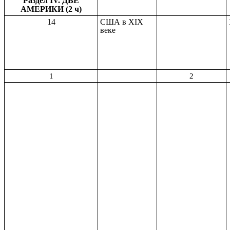
Раздел IV. ДВЕ
АМЕРИКИ (2 ч)
14
США в XIX
веке
1
2