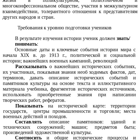
жизни в поликультурном, полиэтничном и
многоконфессиональном обществе, участия в межкультурном
взаимодействии, толерантного отношения к представителям
других народов и стран.
Требования к уровню подготовки учеников
В результате изучения истории ученик должен
знать/
понимать
:
Основные даты и ключевые события истории мира с
начала XIX в. до 1913 г., политической и социальной
истории; важнейших военных кампаний, революций
Рассказывать
о важнейших исторических событиях,
их участниках, показывая знания необ ходимых фактов, дат,
терминов, давать описание исторических событий и
памятников культуры на основе текста и иллюстративного
материала учебника, фрагментов исторических источников,
использовать приобретенные знания при написании
творческих работ, рефератов.
Показывать
на исторической карте: территории
государств, центры промышленности и торговли; места
военных действий и походов.
Составлять
описание памятников: зданий и
технических сооружений; машин; предметов быта;
произведений художественной культуры.
Соотносить
и общие исторические процессы и