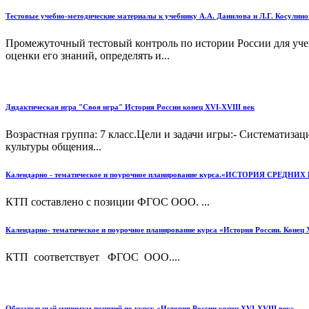
Тестовые учебно-методические материалы к учебнику А.А. Данилова и Л.Г. Косулиной 
Промежуточный тестовый контроль по истории России для уче
оценки его знаний, определять и...
Дидактическая игра "Своя игра" История России конец XVI-XVIII век
Возрастная группа: 7 класс.Цели и задачи игры:- Систематиза
культуры общения...
Календарно - тематическое и поурочное планирование курса.«ИСТОРИЯ СРЕДНИХ ВЕКО
КТП составлено с позиции ФГОС ООО. ...
Календарно- тематическое и поурочное планирование курса «История России. Конец 
КТП соответствует ФГОС ООО....
Обязательный минимум понятий по курсу «История России конец XVI-XVIII век»