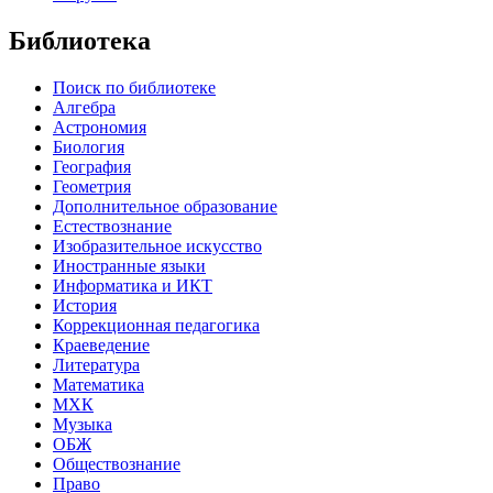
Библиотека
Поиск по библиотеке
Алгебра
Астрономия
Биология
География
Геометрия
Дополнительное образование
Естествознание
Изобразительное искусство
Иностранные языки
Информатика и ИКТ
История
Коррекционная педагогика
Краеведение
Литература
Математика
МХК
Музыка
ОБЖ
Обществознание
Право