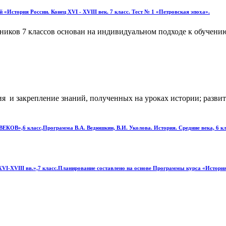
«История России. Конец XVI - XVIII век. 7 класс. Тест № 1 «Петровская эпоха».
ников 7 классов основан на индивидуальном подходе к обучени
ция и закрепление знаний, полученных на уроках истории; разви
В»,6 класс,Программа В.А. Ведюшкин, В.И. Уколова. История. Средние века, 6 класс.
XVI-XVIII вв.»,7 класс.Планирование составлено на основе Программы курса «История