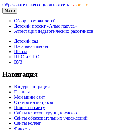
Образовательная социальная сеть
ns
portal.ru
Меню
Обзор возможностей
Детский проект «Алые паруса»
Аттестация педагогических работников
Детский сад
Начальная школа
Школа
НПО и СПО
ВУЗ
Навигация
Вход/регистрация
Главная
Мой мини-сайт
Ответы на вопросы
Поиск по сайту
Сайты классов, групп, кружков...
Сайты образовательных учреждений
Сайты коллег
Форумы