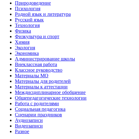
Природоведение
Психология
Родной язык и литература
Русский язык
Технология
Физика
Физкультура и спорт
Химия
Экология
Экономика
Администрирование школы
Внеклассная работа
Классное руководство
Материалы МО
Материалы для родителей
Материалы к аттестации
Междисциплинарное обобщение
Общепедагогические технологии
Работа с родителями
Социальная педагогика
Сценарии праздников
Аудиозаписи
Видеозаписи
Разное