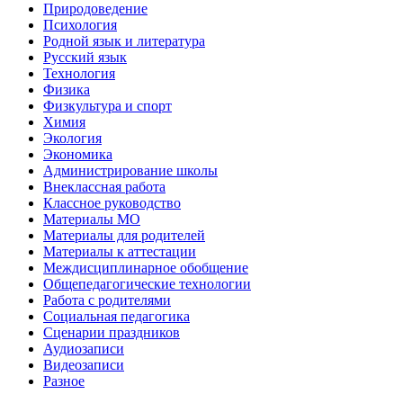
Природоведение
Психология
Родной язык и литература
Русский язык
Технология
Физика
Физкультура и спорт
Химия
Экология
Экономика
Администрирование школы
Внеклассная работа
Классное руководство
Материалы МО
Материалы для родителей
Материалы к аттестации
Междисциплинарное обобщение
Общепедагогические технологии
Работа с родителями
Социальная педагогика
Сценарии праздников
Аудиозаписи
Видеозаписи
Разное