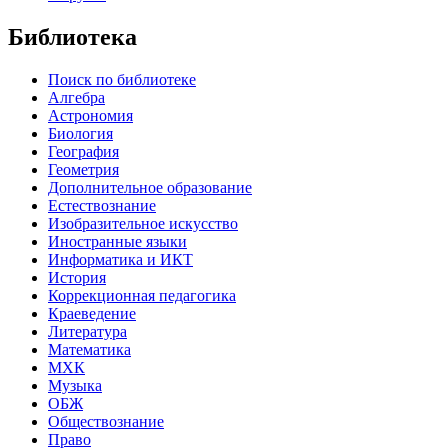
Библиотека
Поиск по библиотеке
Алгебра
Астрономия
Биология
География
Геометрия
Дополнительное образование
Естествознание
Изобразительное искусство
Иностранные языки
Информатика и ИКТ
История
Коррекционная педагогика
Краеведение
Литература
Математика
МХК
Музыка
ОБЖ
Обществознание
Право