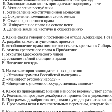
Б. Законодательная власть принадлежит народному вече
В. Установление республики
Г. Установление конституционной монархии
Д. Сохранение помещиками своих земель
Е. Отмена крепостного права
Ж. Избирательное право на основе ценза
З. Деление земли на частную и общественную
2. Какие факты говорят о постепенном отходе Александра 1 о
А. разработка конституционных проектов
Б. возобновление права помещиков ссылать крестьян в Сибирь
В. отмена крепостного права в Прибалтике
Г. открытие Царскосельского лицея
Д. создание тайной полиции в армии
Е. Введение цензуры
3. Назвать авторов законодательных проектов:
1) «Уставная грамоты Российской империи» -
2) «Манифест русскому народу» -
3) «Введение к уложению государственных законов» -
4. Какое из приведённых мнений наиболее верное? Ответ аргу
А. Реализация программ декабристов привела бы к укреплению
Б. Программы декабристов открывали пути для развития капит
В. Программы вели к незначительным переменам, которые бы н
5. Какие события стали поводом к восстанию декабристов?