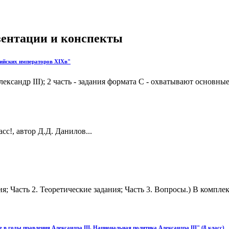
езентации и конспекты
ссийских императоров XIXв"
Александр III); 2 часть - задания формата С - охватывают основн
сс!, автор Д.Д. Данилов...
ия; Часть 2. Теоретические задания; Часть 3. Вопросы.) В компл
 в годы правления Александра III. Национальная политика Александра III" (8 класс)