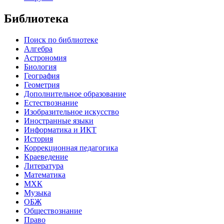
Библиотека
Поиск по библиотеке
Алгебра
Астрономия
Биология
География
Геометрия
Дополнительное образование
Естествознание
Изобразительное искусство
Иностранные языки
Информатика и ИКТ
История
Коррекционная педагогика
Краеведение
Литература
Математика
МХК
Музыка
ОБЖ
Обществознание
Право