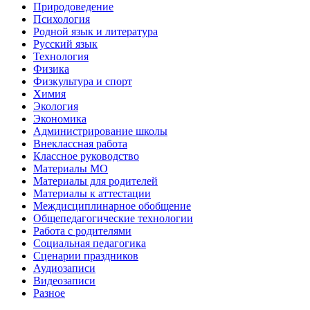
Природоведение
Психология
Родной язык и литература
Русский язык
Технология
Физика
Физкультура и спорт
Химия
Экология
Экономика
Администрирование школы
Внеклассная работа
Классное руководство
Материалы МО
Материалы для родителей
Материалы к аттестации
Междисциплинарное обобщение
Общепедагогические технологии
Работа с родителями
Социальная педагогика
Сценарии праздников
Аудиозаписи
Видеозаписи
Разное