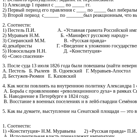
1) Александр 1 правил с ____ по _____ гг.
2) Первый период его правления с ____ по _____ был либераль
3) Второй период с______ по _______был реакционным, что в
2. Соотнести:
1) Пестель П.И. А. «Уставная грамота Российской им
2) Муравьев Н.М. Б. «Манифест русскому народу»
3) Сперанский М.М. В. «Русская правда»
4) декабристы Г. «Введение к уложению государствен
5) Новосильцев Н.Н. Д. «Конституция»
6) «Союз спасения»
3. После суда 13 июля 1826 года были повешаны (найти неверн
А. Пестель Б. Рылеев В. Одоевский Г. Муравьев-Апостол
Д. Бестужев-Рюмин Е. Каховский
4. Как могли повлиять на внутреннюю политику Александра 1
А. Борьба с проявлениями «революционного духа» в рамках С
Б. Наводнение в Петербурге в 1824 году.
В. Восстание в военных поселениях и в лейб-гвардии Семёнов
5. Как вы думаете, выступление на Сенатской площади — это 
1. Соотнести:
1) «Конституция» Н.М. Муравьева 2) «Русская правда» П.И.
А. Исполнительная власть принадлежит императору