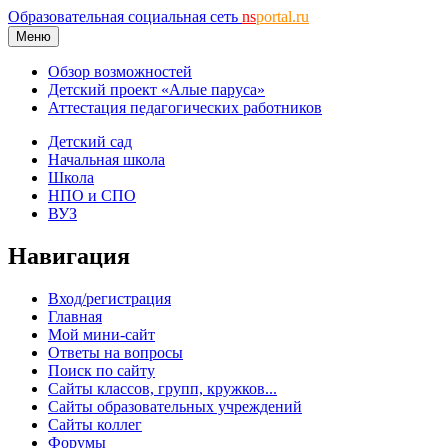
Образовательная социальная сеть
ns
portal.ru
Меню
Обзор возможностей
Детский проект «Алые паруса»
Аттестация педагогических работников
Детский сад
Начальная школа
Школа
НПО и СПО
ВУЗ
Навигация
Вход/регистрация
Главная
Мой мини-сайт
Ответы на вопросы
Поиск по сайту
Сайты классов, групп, кружков...
Сайты образовательных учреждений
Сайты коллег
Форумы