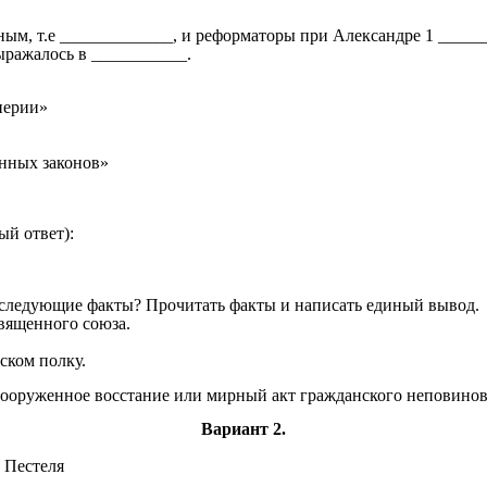
ным, т.е _____________, и реформаторы при Александре 1 _____
ыражалось в ___________.
перии»
ных законов»
ый ответ):
 следующие факты? Прочитать факты и написать единый вывод.
вященного союза.
ском полку.
вооруженное восстание или мирный акт гражданского неповинов
Вариант 2.
 Пестеля