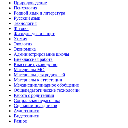
Природоведение
Психология
Родной язык и литература
Русский язык
Технология
Физика
Физкультура и спорт
Химия
Экология
Экономика
Администрирование школы
Внеклассная работа
Классное руководство
Материалы МО
Материалы для родителей
Материалы к аттестации
Междисциплинарное обобщение
Общепедагогические технологии
Работа с родителями
Социальная педагогика
Сценарии праздников
Аудиозаписи
Видеозаписи
Разное