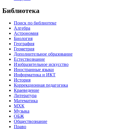
Библиотека
Поиск по библиотеке
Алгебра
Астрономия
Биология
География
Геометрия
Дополнительное образование
Естествознание
Изобразительное искусство
Иностранные языки
Информатика и ИКТ
История
Коррекционная педагогика
Краеведение
Литература
Математика
МХК
Музыка
ОБЖ
Обществознание
Право