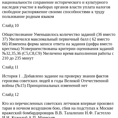
национальности сохранение исторического и культурного
наследия участие в выборах органов власти уплата налогов
свободное распоряжение своими способностями к труду
пользование родным языком
Слайд 10
Обществознание Уменьшилось количество заданий (36 вместо
37) Увеличился максимальный первичный балл ( 62 вместо
60) Изменена форма записи ответа на задания (цифра вместо
крестика) Усовершенствованы критерии оценивания заданий
№32,35,36 (С5,С8,С9) Увеличено время выполнения работы с
210 до 235 минут
Слайд 11
История 1 . Добавлено задание на проверку знания фактов
героизма советских людей в годы Великой Отечественной
войны (№15) Принципиальных изменений нет
Слайд 12
Кто из перечисленных советских летчиков впервые произвел
таран в ночном воздушном бою, сбив на подступах к Москве
вражеский бомбардировщик В.В. Талалихин Н.Ф. Гастелло
И.Н. Кожедуб А.П. Маресьев