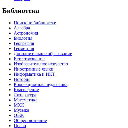
Библиотека
Поиск по библиотеке
Алгебра
Астрономия
Биология
География
Геометрия
Дополнительное образование
Естествознание
Изобразительное искусство
Иностранные языки
Информатика и ИКТ
История
Коррекционная педагогика
Краеведение
Литература
Математика
МХК
Музыка
ОБЖ
Обществознание
Право