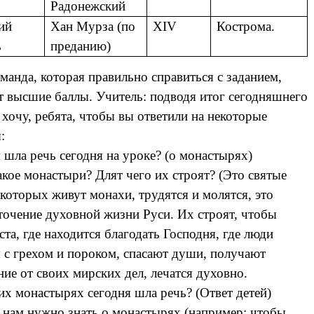
Радонежский
ий
Хан Мурза (по
XIV
Кострома.
ь
преданию)
нда, которая правильно справиться с заданием,
т высшие баллы. Учитель: подводя итог сегодняшнего
я хочу, ребята, чтобы вы ответили на некоторые
:
м шла речь сегодня на уроке? (о монастырях)
такое монастыри? Длят чего их строят? (Это святые
в которых живут монахи, трудятся и молятся, это
точение духовной жизни Руси. Их строят, чтобы
ста, где находится благодать Господня, где люди
 с грехом и пороком, спасают души, получают
ние от своих мирских дел, лечатся духовно.
ких монастырях сегодня шла речь? (Ответ детей)
м нам нужно знать о монастырях (например: чтобы