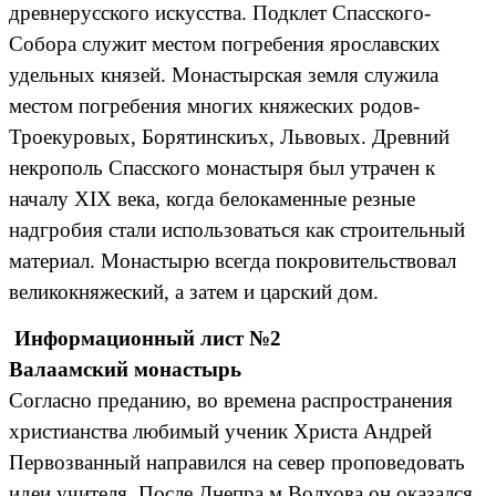
древнерусского искусства. Подклет Спасского-
Собора служит местом погребения ярославских
удельных князей. Монастырская земля служила
местом погребения многих княжеских родов-
Троекуровых, Борятинскиъх, Львовых. Древний
некрополь Спасского монастыря был утрачен к
началу XIX века, когда белокаменные резные
надгробия стали использоваться как строительный
материал. Монастырю всегда покровительствовал
великокняжеский, а затем и царский дом.
Информационный лист №2
Валаамский монастырь
Согласно преданию, во времена распространения
христианства любимый ученик Христа Андрей
Первозванный направился на север проповедовать
идеи учителя. После Днепра м Волхова он оказался