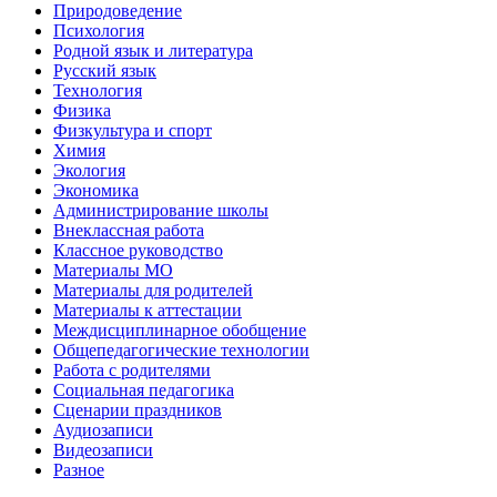
Природоведение
Психология
Родной язык и литература
Русский язык
Технология
Физика
Физкультура и спорт
Химия
Экология
Экономика
Администрирование школы
Внеклассная работа
Классное руководство
Материалы МО
Материалы для родителей
Материалы к аттестации
Междисциплинарное обобщение
Общепедагогические технологии
Работа с родителями
Социальная педагогика
Сценарии праздников
Аудиозаписи
Видеозаписи
Разное