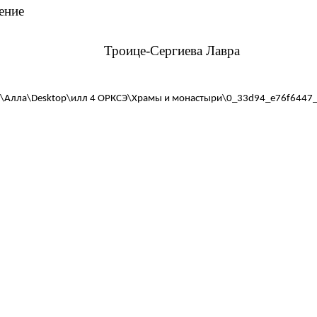
ение
оице-Сергиева Лавра