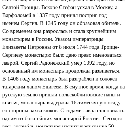
Святой Троицы. Вскоре Стефан уехал в Москву, а
Варфоломей в 1337 году принял постриг под
именем Сергия. В 1345 году он образовал обитель.
Со временем она разрослась и стала крупнейшим
монастырем в России. Указом императрицы
Елизаветы Петровны от 8 июля 1744 года Троице-
Сергиеву монастырю было дано право именоваться
лаврой. Сергий Радонежский умер 1392 году, но
основанный им монастырь продолжал развиваться.
В 1408 году монастырь был разграблен и сожжен
татарским ханом Едигеем. В смутное время, когда на
русскую землю пришли польско0литовские паны и
князья, монастырь выдержал 16-тимесячную осаду
со стороны захватчиков. С годами лавра становилась
одним из богатейших монастырей России. Сегодня
весь ансамбль монастыря насчитывает свыше 50