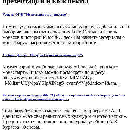
презентации и конспекты
Урок по ОПК "Монастыри и монашество"
Помочь учащимся осмыслить монашество как добровольный
выбор человеком пути служения Богу. Осмыслить роль
монахов в истории РОссии. Здесь Вы найдете материалы о
монастырях, расрположенных на территории...
Учебный фильм "Пещеры Саровского монастыря".
Комментарий к учебному фильму «Пещеры Саровского
монастыря». Фильм можно посмотреть по адресу -
http://www.youtube.com/watch?v=MIML74vp-
_M&list=UUjMpaYSIpXlNcgS_cvumWVg&index=1&am...
Конспект урока по курсу ОРКСЭ ( «Основы православной культуры») для 5-го
класса. Тема «Православный монастырь».
Тема разработанного мною урока есть в программе А. Я.
Данилюк «Основы религиозных культур и светской этики».
Предполагается использование на уроке учебника А.В.
Кураева «Основы...