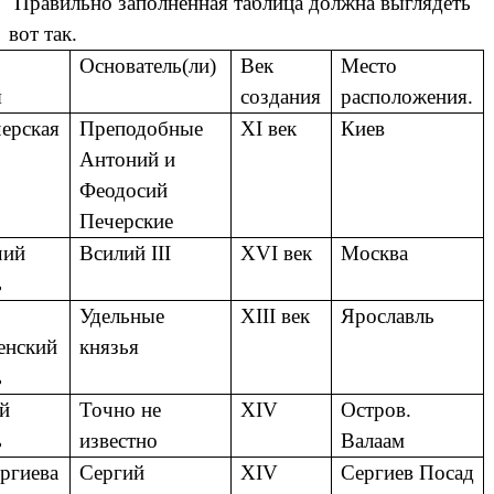
Правильно заполненная таблица должна выглядеть
вот так.
Основатель(ли)
Век
Место
я
создания
расположения.
ерская
Преподобные
XI век
Киев
Антоний и
Феодосий
Печерские
чий
Всилий III
XVI век
Москва
ь
Удельные
XIII век
Ярославль
енский
князья
ь
й
Точно не
XIV
Остров.
ь
известно
Валаам
ргиева
Сергий
XIV
Сергиев Посад