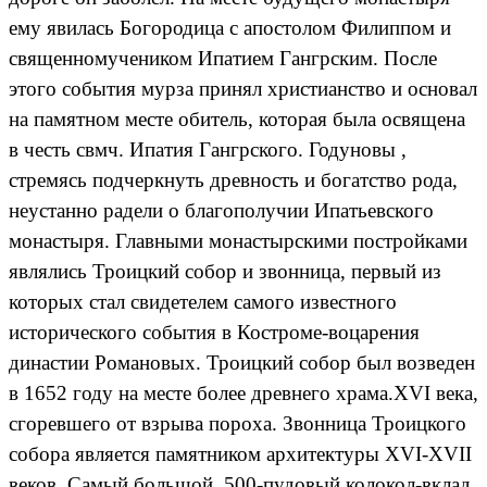
ему явилась Богородица с апостолом Филиппом и
священномучеником Ипатием Гангрским. После
этого события мурза принял христианство и основал
на памятном месте обитель, которая была освящена
в честь свмч. Ипатия Гангрского. Годуновы ,
стремясь подчеркнуть древность и богатство рода,
неустанно радели о благополучии Ипатьевского
монастыря. Главными монастырскими постройками
являлись Троицкий собор и звонница, первый из
которых стал свидетелем самого известного
исторического события в Костроме-воцарения
династии Романовых. Троицкий собор был возведен
в 1652 году на месте более древнего храма.XVI века,
сгоревшего от взрыва пороха. Звонница Троицкого
собора является памятником архитектуры XVI-XVII
веков. Самый большой, 500-пудовый колокол-вклад