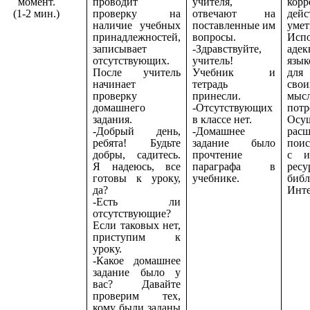
момент.
проводит
учителя,
корр
(1-2 мин.)
проверку на
отвечают на
дейс
наличие учебных
поставленные им
умет
принадлежностей,
вопросы.
Испо
записывает
-Здравствуйте,
адек
отсутствующих.
учитель!
язык
После учитель
Учебник и
для
начинает
тетрадь
сво
проверку
принесли.
мысл
домашнего
-Отсутствующих
потр
задания.
в классе нет.
Осущ
-Добрый день,
-Домашнее
рас
ребята! Будьте
задание было
пои
добры, садитесь.
прочтение
с и
Я надеюсь, все
параграфа в
ресу
готовы к уроку,
учебнике.
би
да?
Инте
-Есть ли
отсутствующие?
Если таковых нет,
приступим к
уроку.
-Какое домашнее
задание было у
вас? Давайте
проверим тех,
кому были заданы