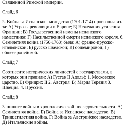
Священной Римской империи.
Слайд 6
5. Война за Испанское наследство (1701-1714) произошла из-
за: А) Угрозы революции в Европе; Б) Нежелания усиления
Франции; В) Государственной измены испанского
наместника; Г) Насильственной смерти испанского короля. 6.
Семилетняя война (1756-1763) была: А) франко-прусско-
итальянской; Б) русско-шведской; В) общемировой; Г)
общеевропейской.
Слайд 7
Соотнесите исторических личностей с государствами, в
которых они правили: А) Густав II Адольф 1. Московское
царство. Б) Фридрих II 2. Австрия. В) Мария Терезия 3.
Швеция. 4. Пруссия.
Слайд 8
Запишите войны в хронологической последовательности. А)
Семилетняя война. Б) Война за Испанское наследство. В)
Тридцатилетняя война. Г) Война за Австрийское наследство.
Д) Итальянские войны.