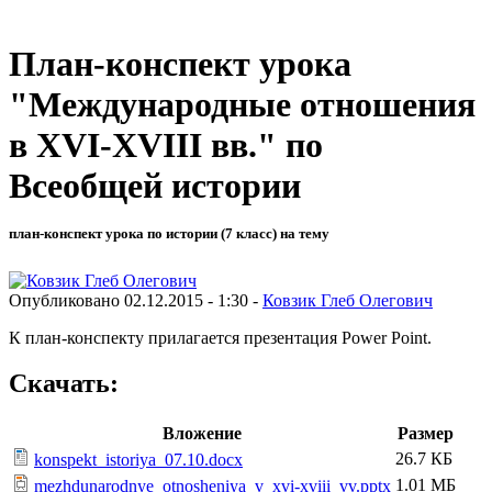
План-конспект урока
"Международные отношения
в XVI-XVIII вв." по
Всеобщей истории
план-конспект урока по истории (7 класс) на тему
Опубликовано 02.12.2015 - 1:30 -
Ковзик Глеб Олегович
К план-конспекту прилагается презентация Power Point.
Скачать:
Вложение
Размер
26.7 КБ
konspekt_istoriya_07.10.docx
1.01 МБ
mezhdunarodnye_otnosheniya_v_xvi-xviii_vv.pptx