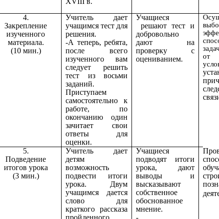
XVIII в.
4.
Учитель дает
Учащиеся
Осущ
выб
Закрепление
учащимся тест для
решают тест и
эффе
изученного
решения.
добровольно
спо
материала.
-А теперь, ребята,
дают на
зада
(10 мин.)
после всего
проверку c
от 
изученного вам
оцениванием.
усло
следует решить
уста
тест из восьми
прич
заданий.
след
Приступаем
связ
самостоятельно к
работе, по
окончанию один
зачитает свои
ответы для
оценки.
5.
Учитель дает
Учащиеся
Пров
Подведение
детям
подводят итоги
спос
итогов урока
возможность
урока, дают
обуч
(3 мин.)
подвести итоги
выводы и
стр
урока. Двум
высказывают
позн
учащимся дается
собственное
деят
слово для
обоснованное
краткого рассказа
мнение.
пройденного
-