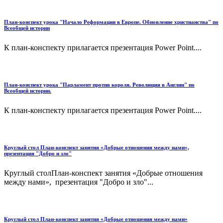
План-конспект урока "Начало Реформации в Европе. Обновление христианства" по
Всеобщей истории
К план-конспекту прилагается презентация Power Point....
План-конспект урока "Парламент против короля. Революция в Англии" по
Всеобщей истории.
К план-конспекту прилагается презентация Power Point....
Круглый стол План-конспект занятия «Добрые отношения между нами»,
презентация "Добро и зло"
Круглый столПлан-конспект занятия «Добрые отношения
между нами», презентация "Добро и зло"...
Круглый стол План-конспект занятия «Добрые отношения между нами»