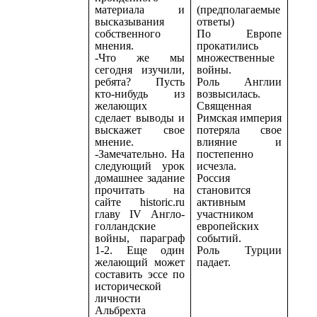
материала и
(предполагаемые
высказывания
ответы)
собственного
По Европе
мнения.
прокатились
-Что же мы
множественные
сегодня изучили,
войны.
ребята? Пусть
Роль Англии
кто-нибудь из
возвысилась.
желающих
Священная
сделает выводы и
Римская империя
выскажет свое
потеряла свое
мнение.
влияние и
-Замечательно. На
постепенно
следующий урок
исчезла.
домашнее задание
Россия
прочитать на
становится
сайте historic.ru
активным
главу IV Англо-
участником
голландские
европейских
войны, параграф
событий.
1-2. Еще один
Роль Турции
желающий может
падает.
составить эссе по
исторической
личности
Альбрехта