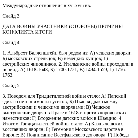
Международные отношения в xvi-xviii вв.
Слайд 3
ДАТА ВОЙНЫ УЧАСТНИКИ (СТОРОНЫ) ПРИЧИНЫ
КОНФЛИКТА ИТОГИ
Слайд 4
1. Альбрехт Валленштейн был родом из: А) чешских дворян;
Б) московских стрельцов; В) немецких купцов; Г)
австрийских чиновников. 2. Итальянские войны проходили в
период: А) 1618-1648; Б) 1700-1721; В) 1494-1559; Г) 1756-
1763.
Слайд 5
3. Поводом для Тридцатилетней войны стало: А) Папский
эдикт о нетерпимости гуситов; Б) Пьяная драка между
австрийскими и чешскими дворянами; В) Чешское
выступление дворян в Праге в 1618 г. против королевских
наместников; Г) Вторжение датских войск в Швецию. 4.
Итогом Тридцатилетней войны стало: А) Казнь чешских
восставших дворян; Б) Гегемония Московского царства в
Европе; В) Подписание Вестфальского договора; Г) Победа