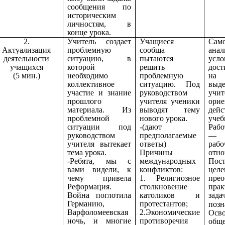
сообщения по
историческим
личностям, в
конце урока.
2.
Учитель создает
Учащиеся
Само
Актуализация
проблемную
сообща
анал
деятельности
ситуацию, в
пытаются
усло
учащихся
которой
решить
дос
(5 мин.)
необходимо
проблемную
на 
коллективное
ситуацию. Под
выд
участие и знание
руководством
учит
прошлого
учителя ученики
орие
материала. Из
выводят тему
дей
проблемной
нового урока.
учеб
ситуации под
-(дают
Рабо
руководством
предполагаемые
— у
учителя вытекает
ответы)
рабо
тема урока.
Причины
отно
-Ребята, мы с
международных
Пос
вами видели, к
конфликтов:
целе
чему привела
1. Религиозное
прео
Реформация.
столкновение
прак
Война поглотила
католиков и
з
Германию,
протестантов;
позн
Варфоломеевская
2.Экономические
Осв
ночь, и многие
противоречия
общ