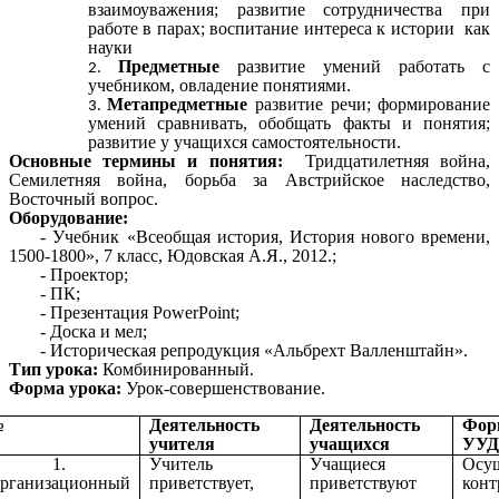
взаимоуважения; развитие сотрудничества при
работе в парах; воспитание интереса к истории как
науки
Предметные
развитие умений работать с
учебником, овладение понятиями.
Метапредметные
развитие речи; формирование
умений сравнивать, обобщать факты и понятия;
развитие у учащихся самостоятельности.
Основные термины и понятия:
Тридцатилетняя война,
Семилетняя война, борьба за Австрийское наследство,
Восточный вопрос.
Оборудование:
- Учебник «
Всеобщая история, История нового времени,
1500-1800», 7 класс, Юдовская А.Я., 2012.
;
- Проектор;
- ПК;
- Презентация PowerPoint;
- Доска и мел;
- Историческая репродукция «Альбрехт Валленштайн».
Тип урока:
Комбинированный.
Форма урока:
Урок-совершенствование.
№
Деятельность
Деятельность
Фор
учителя
учащихся
УУД
1.
Учитель
Учащиеся
Осущ
рганизационный
приветствует,
приветствуют
конт