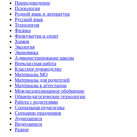
Природоведение
Психология
Родной язык и литература
Русский язык
Технология
Физика
Физкультура и спорт
Химия
Экология
Экономика
Администрирование школы
Внеклассная работа
Классное руководство
Материалы МО
Материалы для родителей
Материалы к аттестации
Междисциплинарное обобщение
Общепедагогические технологии
Работа с родителями
Социальная педагогика
Сценарии праздников
Аудиозаписи
Видеозаписи
Разное