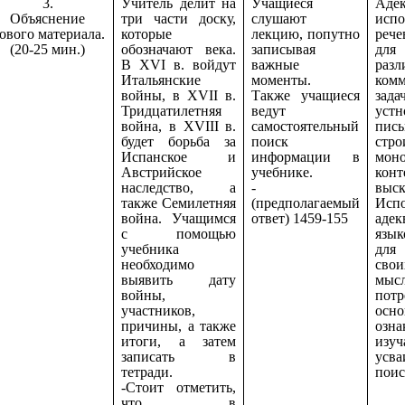
3.
Учитель делит на
Учащиеся
Адек
Объяснение
три части доску,
слушают
испо
ового материала.
которые
лекцию, попутно
реч
(20-25 мин.)
обозначают века.
записывая
дл
В XVI в. войдут
важные
разл
Итальянские
моменты.
ком
войны, в XVII в.
Также учащиеся
зад
Тридцатилетняя
ведут
у
война, в XVIII в.
самостоятельный
пись
будет борьба за
поиск
стро
Испанское и
информации в
моно
Австрийское
учебнике.
конт
наследство, а
-
выск
также Семилетняя
(предполагаемый
Испо
война. Учащимся
ответ) 1459-155
адек
с помощью
язык
учебника
для
необходимо
сво
выявить дату
мысл
войны,
потр
участников,
осно
причины, а также
озна
итоги, а затем
изуч
записать в
усв
тетради.
поис
-
Стоит отметить,
что в