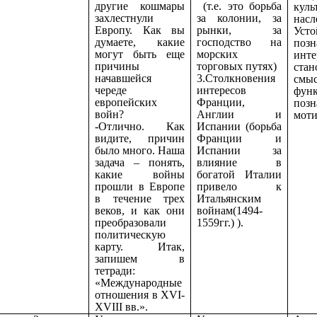
другие кошмары
(т.е. это борьба
куль
захлестнули
за колонии, за
насл
Европу. Как вы
рынки, за
Уст
думаете, какие
господство на
позн
могут быть еще
морских
ин
причины
торговых путях)
стан
начавшейся
3.Столкновения
смы
череде
интересов
фун
европейских
Франции,
позн
войн?
Англии и
моти
-Отлично. Как
Испании (борьба
видите, причин
Франции и
было много. Наша
Испании за
задача – понять,
влияние в
какие войны
богатой Италии
прошли в Европе
привело к
в течение трех
Итальянским
веков, и как они
войнам(1494-
преобразовали
1559гг.) ).
политическую
карту. Итак,
запишем в
тетради:
«Международные
отношения в XVI-
XVIII вв.».