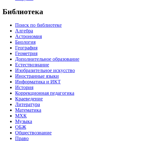
Библиотека
Поиск по библиотеке
Алгебра
Астрономия
Биология
География
Геометрия
Дополнительное образование
Естествознание
Изобразительное искусство
Иностранные языки
Информатика и ИКТ
История
Коррекционная педагогика
Краеведение
Литература
Математика
МХК
Музыка
ОБЖ
Обществознание
Право