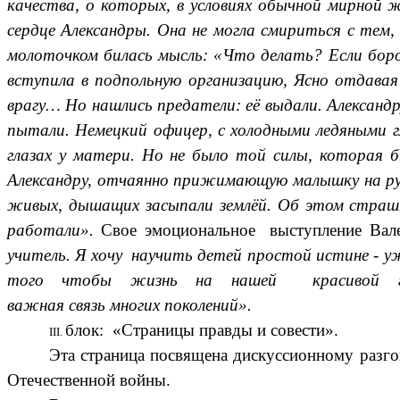
качества, о которых, в условиях обычной мирной жи
сердце Александры. Она не могла смириться с тем,
молоточком билась мысль: «Что делать? Если боро
вступила в подпольную организацию, Ясно отдавая
врагу… Но нашлись предатели: её выдали. Александр
пытали. Немецкий офицер, с холодными ледяными г
глазах у матери. Но не было той силы, которая б
Александру, отчаянно прижимающую малышку на рук
живых, дышащих засыпали землёй. Об этом страшно
работали».
Свое эмоциональное выступление Вал
учитель. Я хочу научить детей простой истине - у
того чтобы жизнь на нашей красивой гол
важная связь многих поколений».
блок: «Страницы правды и совести».
Эта страница посвящена дискуссионному разг
Отечественной войны.