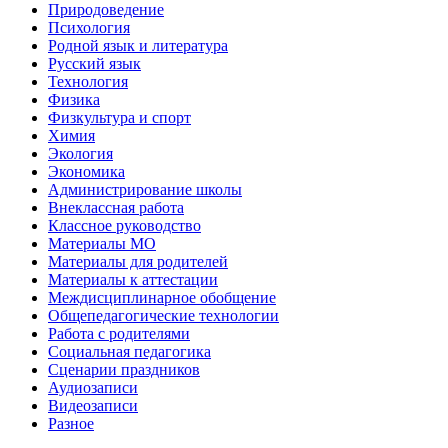
Природоведение
Психология
Родной язык и литература
Русский язык
Технология
Физика
Физкультура и спорт
Химия
Экология
Экономика
Администрирование школы
Внеклассная работа
Классное руководство
Материалы МО
Материалы для родителей
Материалы к аттестации
Междисциплинарное обобщение
Общепедагогические технологии
Работа с родителями
Социальная педагогика
Сценарии праздников
Аудиозаписи
Видеозаписи
Разное