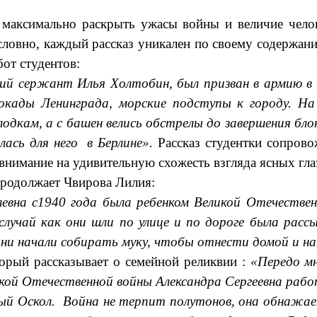
 максимально раскрыть ужасы войны и величие челов
словно, каждый рассказ уникален по своему содержани
от студентов:
й сержант Илья Холтобин, был призван в армию в 1
ады Ленинграда, морские подступы к городу. На 
лодкам, а с башен велись обстрелы до завершения бл
ась для него в Берлине».
Рассказ студентки сопрово
внимание на удивительную схожесть взгляда ясных гла
продолжает Чвирова Лилия:
евна с1940 года была ребенком Великой Отечественн
лучай как они шли по улице и по дороге была рассы
они начали собирать муку, чтобы отнести домой и н
торый рассказывает о семейной реликвии :
«Передо м
кой Отечественной войны Александра Сергеевна рабо
ый Оскол. Война не терпит полутонов, она обнажае