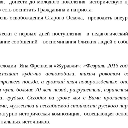
я, донести до молодого поколения историческую пра
то есть воспитать Гражданина и патриота.
день освобождения Старого Оскола, проводить внеуро
чески с первых дней поступления в педагогически
ание сообщений – воспоминания близких людей о соб
 мелодии Яна Френкеля «Журавли»:
«Февраль 2015 го
 спешат куда-то автомобили, тихим рокотом в
реннего поезда, а громкий плач новорожденных о
чуть больше 70 лет назад, разрушенный, изранен
и, грудью. Сегодня на уроке мы с Вами пролист
зма, мужества и несгибаемой стойкости русского нар
ературно историческая композиция, освещающая осно
нтальных источников.