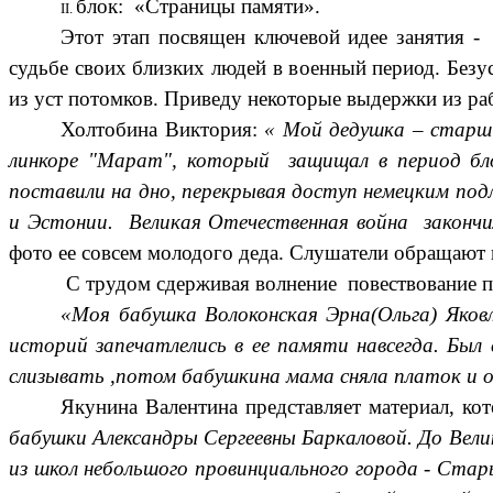
блок: «Страницы памяти».
Этот этап посвящен ключевой идее занятия -
судьбе своих близких людей в военный период. Безу
из уст потомков. Приведу некоторые выдержки из раб
Холтобина Виктория:
« Мой дедушка – старши
линкоре "Марат", который защищал в период блок
поставили на дно, перекрывая доступ немецким под
и Эстонии. Великая Отечественная война закончил
фото ее совсем молодого деда. Слушатели обращают 
С трудом сдерживая волнение повествование 
«Моя бабушка Волоконская Эрна(Ольга) Яковл
историй запечатлелись в ее памяти навсегда. Был с
слизывать ,потом бабушкина мама сняла платок и 
Якунина Валентина представляет материал, ко
бабушки Александры Сергеевны Баркаловой. До Вели
из школ небольшого провинциального города - Стар