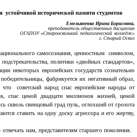
я устойчивой исторической памяти студентов
Емельяненко Ирина Борисовна,
преподаватель общественных дисциплин
ОГАПОУ «Староосколький педагогический колледж»
г. Старый Оскол
 национального самосознания, ценностным символом,
одстрекательства, политики «двойных стандартов»,
ции некоторых европейских государств сознательно
 победительницы, фабрикуется их негативный образ,
, что советский народ спас европейские народы от
ов, спас ценой двадцати миллионов жизней, ценой
ясь сквозь свинцовый град пуль, оглохший от грохота
тся ставить на одну доску агрессора и его жертву,
– отвечать нам, представителям старшего поколения.