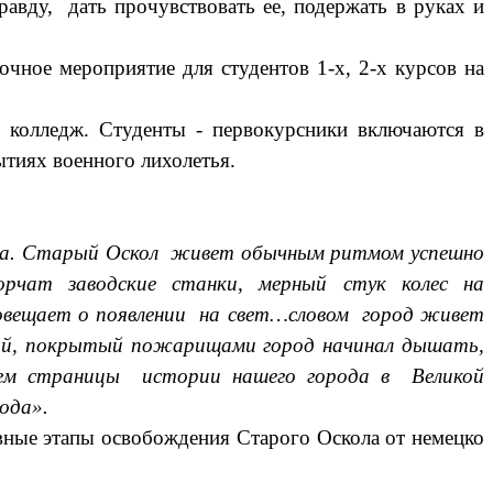
вду, дать прочувствовать ее, подержать в руках и
чное мероприятие для студентов 1-х, 2-х курсов на
й колледж. Студенты - первокурсники включаются в
ытиях военного лихолетья.
да. Старый Оскол живет обычным ритмом успешно
орчат заводские станки, мерный стук колес на
повещает о появлении на свет…словом город живет
ный, покрытый пожарищами город начинал дышать,
аем страницы истории нашего города в Великой
ода».
вные этапы освобождения Старого Оскола от немецко