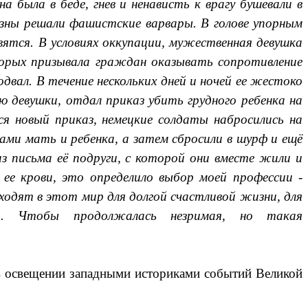
а была в беде, гнев и ненависть к врагу бушевали в
чизны решали фашистские варвары. В голове упорным
ятся. В условиях оккупации, мужественная девушка
оторых призывала граждан оказывать сопротивление
двал. В течение нескольких дней и ночей ее жестоко
 девушки, отдал приказ убить грудного ребенка на
ся новый приказ, немецкие солдаты набросились на
ми мать и ребенка, а затем сбросили в шурф и ещё
з письма её подруги, с которой они вместе жили и
ее крови, это определило выбор моей профессии -
ходят в этот мир для долгой счастливой жизни, для
. Чтобы продолжалась незримая, но такая
в освещении западными историками событий Великой