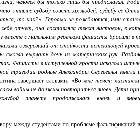
зни, человек бы только лишь бы предполагал. Родин
 что отныне судьбу советских людей, судьбу ее От
ться, то как?». Героями не рождаются, ими станов
 себе отчет, она составляла текст листовок, в к
у вместе с маленьким ребёнком фашисты бросили в по
лазами озверевший от стойкости истекающей кровью
ы смогла вырвать дочь из материнских рук. Раздал
ах. Фашисты в иступленной ярости искололи штыка
й трагедии родные Александры Сергеевны узнали и
ентина
завершает словами: «
Во мне течет частичка 
жасы войны не должны повториться вновь. Дети при
убой планете продолжалась вновь и вновь
овору между студентами по проблеме фальсификаций 