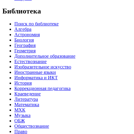
Библиотека
Поиск по библиотеке
Алгебра
Астрономия
Биология
География
Геометрия
Дополнительное образование
Естествознание
Изобразительное искусство
Иностранные языки
Информатика и ИКТ
История
Коррекционная педагогика
Краеведение
Литература
Математика
МХК
Музыка
ОБЖ
Обществознание
Право