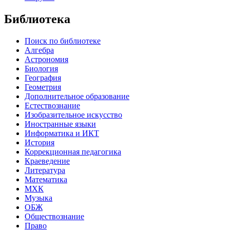
Библиотека
Поиск по библиотеке
Алгебра
Астрономия
Биология
География
Геометрия
Дополнительное образование
Естествознание
Изобразительное искусство
Иностранные языки
Информатика и ИКТ
История
Коррекционная педагогика
Краеведение
Литература
Математика
МХК
Музыка
ОБЖ
Обществознание
Право