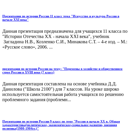
Презентация по истории России 11 класс тема "Искусство и культура России в
начале ХХI века"
Данная презентация предназначена для учащихся 11 класса по
"Истории Отечества ХХ - начала ХХI века", учебник
Загладина Н.В., Козленко С.И., Минакова С.Т. – 4-е изд. – М.:
«Русское слово», 2006. ...
презентация по истории России на тему: "Перемены в хозяйстве и общественном
строе России в XVIII веке (7 класс)
Данная презентация составлена на основе учебника Д.Д.
Данилова ("Школа 2100") для 7 классов. На уроке широко
используется самостоятельная работа учащихся по решению
проблемного задания (проблемн...
Презентация по истории России 9 класс по теме "Россия в начале ХХ в. Общая
характеристика(политическое, экономическое,социальное развитие, внешняя
политика(1900-1904гг.)"