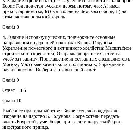
3. Задание Прочитать стр. 91 в учебнике и ответить на вопрос
Борис Годунов стал русским царем, потому что: А) имел
право старшинства; Б) был избран на Земском соборе; В) на
этом настоял польский король.
Слайд 8
4. Задание Используя учебник, подчеркните основные
направления внутренней политики Бориса Годунова:
Укрепление поместного и вотчинного хозяйства; Масштабное
строительство крепостей; Отправка дворянских детей на
учебу за границу; Приглашение иностранных специалистов в
Москву; Массовые казни своих противников; Учреждение
патриаршества. Выберите правильный ответ.
Слайд 9
Ответ 1 и 6
Слайд 10
Выберите правильный ответ Бояре всецело поддержали
избрание на царство Б. Годунова. Бояре хотели передать
власть Боярской думе. Бояре пригласили на русский трон
иностранного принца.