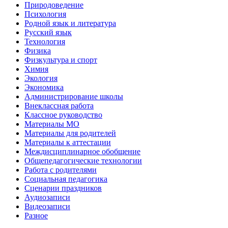
Природоведение
Психология
Родной язык и литература
Русский язык
Технология
Физика
Физкультура и спорт
Химия
Экология
Экономика
Администрирование школы
Внеклассная работа
Классное руководство
Материалы МО
Материалы для родителей
Материалы к аттестации
Междисциплинарное обобщение
Общепедагогические технологии
Работа с родителями
Социальная педагогика
Сценарии праздников
Аудиозаписи
Видеозаписи
Разное