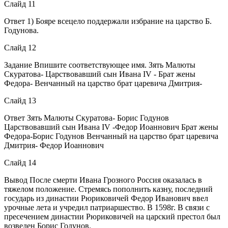
Слайд 11
Ответ 1) Бояре всецело поддержали избрание на царство Б.
Годунова.
Слайд 12
Задание Впишите соответствующее имя. Зять Малюты
Скуратова- Царствовавший сын Ивана IV - Брат жены
Федора- Венчанный на царство брат царевича Дмитрия-
Слайд 13
Ответ Зять Малюты Скуратова- Борис Годунов
Царствовавший сын Ивана IV -Федор Иоаннович Брат жены
Федора-Борис Годунов Венчанный на царство брат царевича
Дмитрия- Федор Иоаннович
Слайд 14
Вывод После смерти Ивана Грозного Россия оказалась в
тяжелом положение. Стремясь пополнить казну, последний
государь из династии Рюриковичей Федор Иванович ввел
урочные лета и учредил патриаршество. В 1598г. В связи с
пресечением династии Рюриковичей на царский престол был
возведен Борис Годунов.