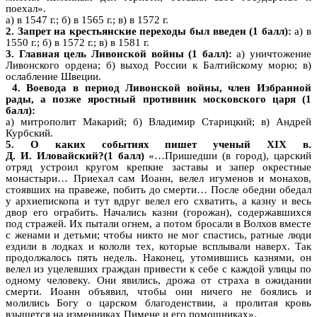
поехал».
а) в 1547 г.; б) в 1565 г.; в) в 1572 г.
2. Запрет на крестьянские переходы был введен (1 балл):
а) в
1550 г.; б) в 1572 г.; в) в 1581 г.
3. Главная цель Ливонской войны (1 балл):
а) уничтожение
Ливонского ордена; б) выход России к Балтийскому морю; в)
ослабление Швеции.
4. Воевода в период Ливонской войны, член Избранной
рады, а позже яростный противник московского царя (1
балл):
а) митрополит Макарий; б) Владимир Старицкий; в) Андрей
Курбский.
5. О каких событиях пишет ученый XIX в.
Д. И. Иловайский?(1 балл)
«…Пришедши (в город), царский
отряд устроил кругом крепкие заставы и запер окрестные
монастыри… Приехал сам Иоанн, велел игуменов и монахов,
стоявших на правеже, побить до смерти… После обедни обедал
у архиепископа и тут вдруг велел его схватить, а казну и весь
двор его ограбить. Начались казни (горожан), содержавшихся
под стражей. Их пытали огнем, а потом бросали в Волхов вместе
с женами и детьми; чтобы никто не мог спастись, ратные люди
ездили в лодках и кололи тех, которые всплывали наверх. Так
продолжалось пять недель. Наконец, утомившись казнями, он
велел из уцелевших граждан привести к себе с каждой улицы по
одному человеку. Они явились, дрожа от страха в ожидании
смерти. Иоанн объявил, чтобы они ничего не боялись и
молились Богу о царском благоденствии, а пролитая кровь
взыщется на изменниках Пимене и его помощниках».