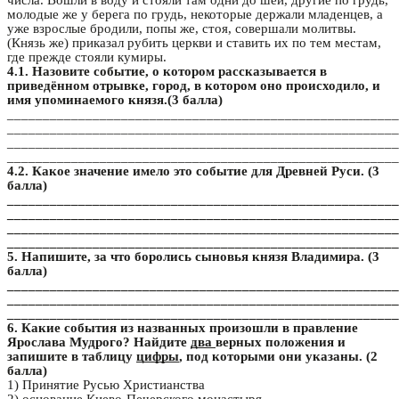
числа. Вошли в воду и стояли там одни до шеи, другие по грудь,
молодые же у берега по грудь, некоторые держали младенцев, а
уже взрослые бродили, попы же, стоя, совершали молитвы.
(Князь же) приказал рубить церкви и ставить их по тем местам,
где прежде стояли кумиры.
4.1. Назовите событие, о котором рассказывается в
приведённом отрывке, город, в котором оно происходило, и
имя упоминаемого князя.(3 балла)
_______________________________________________________
_______________________________________________________
_______________________________________________________
_______________________________________________________
4.2. Какое значение имело это событие для Древней Руси. (3
балла)
_______________________________________________________
_______________________________________________________
_______________________________________________________
_______________________________________________________
5. Напишите, за что боролись сыновья князя Владимира. (3
балла)
_______________________________________________________
_______________________________________________________
_______________________________________________________
6. Какие события из названных произошли в правление
Ярослава Мудрого? Найдите
два
верных положения и
запишите в таблицу
цифры
, под которыми они указаны. (2
балла)
1) Принятие Русью Христианства