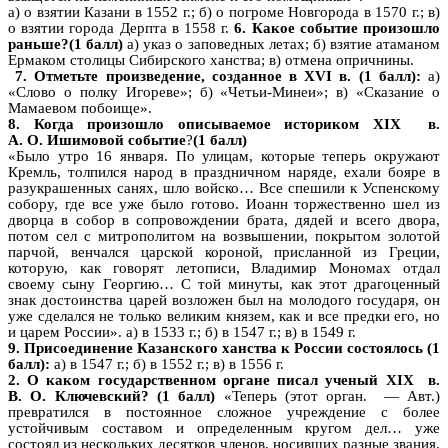
а) о взятии Казани в 1552 г.; б) о погроме Новгорода в 1570 г.; в)
о взятии города Дерпта в 1558 г.
6. Какое событие произошло
раньше?(1 балл)
а) указ о заповедных летах; б) взятие атаманом
Ермаком столицы Сибирского ханства; в) отмена опричнины.
7. Отметьте произведение, созданное в XVI в. (1 балл):
а)
«Слово о полку Игореве»; б) «Четьи-Минеи»; в) «Сказание о
Мамаевом побоище».
8. Когда произошло описываемое историком XIX в.
А. О. Ишимовой событие
?
(1 балл)
«Было утро 16 января. По улицам, которые теперь окружают
Кремль, толпился народ в праздничном наряде, ехали бояре в
разукрашенных санях, шло войско… Все спешили к Успенскому
собору, где все уже было готово. Иоанн торжественно шел из
дворца в собор в сопровождении брата, дядей и всего двора,
потом сел с митрополитом на возвышении, покрытом золотой
парчой, венчался царской короной, присланной из Греции,
которую, как говорят летописи, Владимир Мономах отдал
своему сыну Георгию… С той минуты, как этот драгоценный
знак достоинства царей возложен был на молодого государя, он
уже сделался не только великим князем, как и все предки его, но
и царем России». а) в 1533 г.; б) в 1547 г.; в) в 1549 г.
9. Присоединение Казанского ханства к России состоялось (1
балл):
а) в 1547 г.; б) в 1552 г.; в) в 1556 г.
2. О каком государственном органе писал ученый XIX в.
В. О. Ключевский?
(1 балл)
«Теперь (этот орган. — Авт.)
превратился в постоянное сложное учреждение с более
устойчивым составом и определенным кругом дел… уже
состоял из нескольких десятков членов, носивших разные звания.