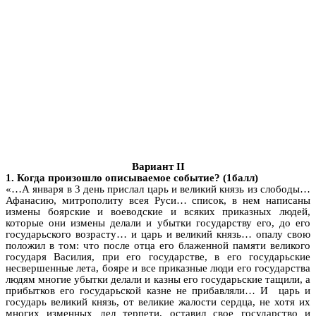
Вариант II
1. Когда произошло описываемое событие?
(1балл)
«…А января в 3 день прислал царь и великий князь из слободы…
Афанасию, митрополиту всея Руси… список, в нем написаны
измены боярские и воеводские и всяких приказных людей,
которые они измены делали и убытки государству его, до его
государьского возрасту… и царь и великий князь… опалу свою
положил в том: что после отца его блаженной памяти великого
государя Василия, при его государстве, в его государьские
несвершенные лета, бояре и все приказные люди его государства
людям многие убытки делали и казны его государьские тащили, а
прибытков его государьской казне не прибавляли… И царь и
государь великий князь, от великие жалости сердца, не хотя их
многих изменных дел терпети, оставил свое государство и