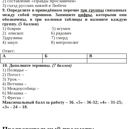
2) составление «Правды Ярославичей»
3) съезд русских князей в Любече
9. Определите в приведённом перечне
три группы
связанных
между собой терминов. Запишите
цифры
, которыми они
обозначены, в три колонки таблицы и назовите каждую
группу. (5 баллов)
1) боярин 5) игумен
2)
епископ 6) рядович
3)дружина 7) смерд
4) закуп 8) митрополит
Ответ:
А
Б
В
10. Дополните термины.
(7 баллов)
1) Полюдье –
2) Погост –
3) Урок –
4) Вотчина –
5) Междоусобица –
6) Мозаика –
7) Фреска –
Максимальный балл за работу – 36. «5» - 36-32; «4» - 31-25;
«3» - 24 – 18.