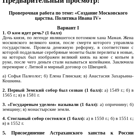
Предварительный просмотр:
Проверочная работа по теме: «Создание Московского
царства. Политика Ивана IV»
Вариант I
1. О ком идет речь? (1 балл)
Дочь князя, по легенде являвшегося потомком хана Мамая. Жена
московского великого князя, после смерти которого управляла
государством. Провела денежную реформу, в соответствии с
которой поддельные серебряные монеты были перелиты в новые,
на которых был изображен великий князь на коне с копьем в
руке, после чего деньги стали называться копейками. Заключила
перемирие с Литвой и мирный договор со Швецией.
а) Софья Палеолог; б) Елена Глинская; в) Анастасия Захарьина-
Кошкина.
2. Первый Земский собор был созван (1 балл):
а) 1549 г.; б) в
1565 г.; в) в 1581 г.
3. «Государевым уделом» называли (1 балл):
а) опричнину; б)
земщину; в) монастырские земли.
4. Стоглавый собор состоялся (1 балл):
а) в 1550 г.; б) в 1551 г.;
в) в 1552 г.
5. Присоединение Астраханского ханства к России