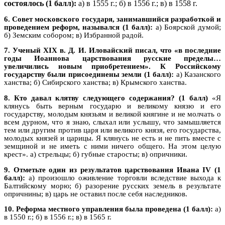
состоялось (1 балл):
а) в 1555 г.; б) в 1556 г.; в) в 1558 г.
6. Совет московского государя, занимавшийся разработкой и
проведением реформ, назывался (1 балл):
а) Боярской думой;
б) Земским собором; в) Избранной радой.
7. Ученый XIX в. Д. И. Иловайский писал, что «в последние
годы Иоаннова царствования русские пределы…
увеличились новым приобретением». К Российскому
государству были присоединены земли (1 балл):
а) Казанского
ханства; б) Сибирского ханства; в) Крымского ханства.
8. Кто давал клятву следующего содержания?
(1 балл)
«Я
клянусь быть верным государю и великому князю и его
государству, молодым князьям и великой княгине и не молчать о
всем дурном, что я знаю, слыхал или услышу, что замышляется
тем или другим против царя или великого князя, его государства,
молодых князей и царицы. Я клянусь не есть и не пить вместе с
земщиной и не иметь с ними ничего общего. На этом целую
крест». а) стрельцы; б) губные старосты; в) опричники.
9. Отметьте один из результатов царствования Ивана IV (1
балл):
а) произошло оживление торговли вследствие выхода к
Балтийскому морю; б) разорение русских земель в результате
опричнины; в) царь не оставил после себя наследников.
10. Реформа местного управления была проведена (1 балл):
а)
в 1550 г.; б) в 1556 г.; в) в 1565 г.