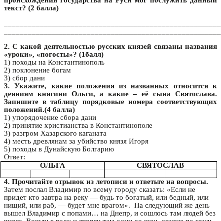
текст? (2 балла)
_______________________________________________________
_______________________________________________________
_______________________________________________________
2. С какой деятельностью русских князей связаны названия
«уроки», «погосты»? (1балл)
1) походы на Константинополь
2) поклонение богам
3) сбор дани
3. Укажите, какие положения из названных относится к
деяниям княгини Ольги, а какие – её сына Святослава.
Запишите в таблицу порядковые номера соответствующих
положений.(4 балла)
1) упорядочение сбора дани
2) принятие христианства в Константинополе
3) разгром Хазарского каганата
4) месть древлянам за убийство князя Игоря
5) походы в Дунайскую Болгарию
Ответ:
ОЛЬГА
СВЯТОСЛАВ
4. Прочитайте отрывок из летописи и ответьте на вопросы.
Затем послал Владимир по всему городу сказать: «Если не
придет кто завтра на реку — будь то богатый, или бедный, или
нищий, или раб, — будет мне врагом». На следующий же день
вышел Владимир с попами… на Днепр, и сошлось там людей без