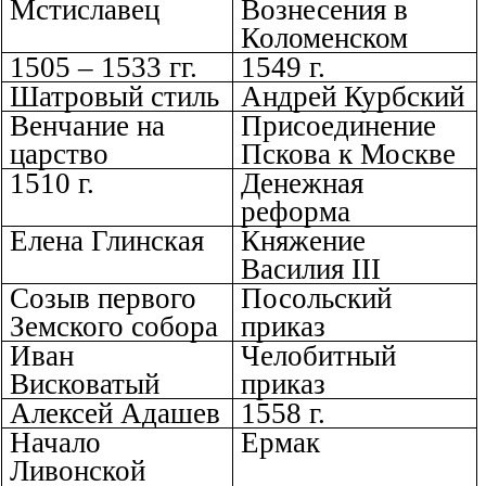
Мстиславец
Вознесения в
Коломенском
1505 – 1533 гг.
1549 г.
Шатровый стиль
Андрей Курбский
Венчание на
Присоединение
царство
Пскова к Москве
1510 г.
Денежная
реформа
Елена Глинская
Княжение
Василия III
Созыв первого
Посольский
Земского собора
приказ
Иван
Челобитный
Висковатый
приказ
Алексей Адашев
1558 г.
Начало
Ермак
Ливонской