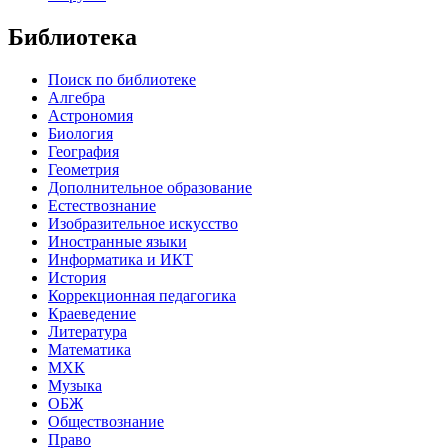
Библиотека
Поиск по библиотеке
Алгебра
Астрономия
Биология
География
Геометрия
Дополнительное образование
Естествознание
Изобразительное искусство
Иностранные языки
Информатика и ИКТ
История
Коррекционная педагогика
Краеведение
Литература
Математика
МХК
Музыка
ОБЖ
Обществознание
Право