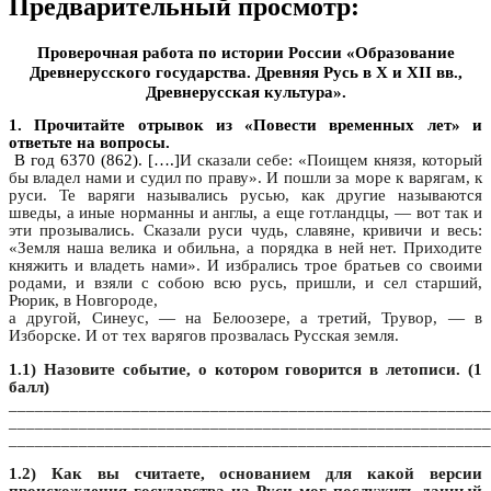
Предварительный просмотр:
Проверочная работа по истории России «Образование
Древнерусского государства. Древняя Русь в Х и XII вв.,
Древнерусская культура».
1. Прочитайте отрывок из «Повести временных лет» и
ответьте на вопросы.
В год 6370 (862). [….]
И сказали себе: «Поищем князя, который
бы владел нами и судил по праву». И пошли за море к варягам, к
руси. Те варяги назывались русью, как другие называются
шведы, а иные норманны и англы, а еще готландцы, — вот так и
эти прозывались. Сказали руси чудь, славяне, кривичи и весь:
«Земля наша велика и обильна, а порядка в ней нет. Приходите
княжить и владеть нами». И избрались трое братьев со своими
родами, и взяли с собою всю русь, пришли, и сел старший,
Рюрик, в Новгороде,
а другой, Синеус, — на Белоозере, а третий, Трувор, — в
Изборске. И от тех варягов прозвалась Русская земля.
1.1) Назовите событие, о котором говорится в летописи. (1
балл)
_______________________________________________________
_______________________________________________________
_______________________________________________________
1.2) Как вы считаете, основанием для какой версии
происхождения государства на Руси мог послужить данный