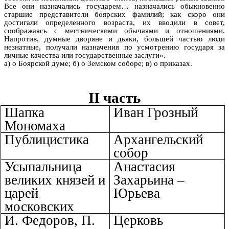
Все они назначались государем… назначались обыкновенно
старшие представители боярских фамилий; как скоро они
достигали определенного возраста, их вводили в совет,
соображаясь с местническими обычаями и отношениями.
Напротив, думные дворяне и дьяки, большей частью люди
незнатные, получали назначения по усмотрению государя за
личные качества или государственные заслуги».
а) о Боярской думе; б) о Земском соборе; в) о приказах.
II часть
Шапка
Иван Грозный
Мономаха
Публицистика
Архангельский
собор
Усыпальница
Анастасия
великих князей и
Захарьина –
царей
Юрьева
московских
И. Федоров, П.
Церковь