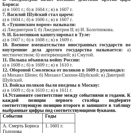
Бориса:
а) в 1601 г.; б) в 1604 г.; в) в 1607 г.
7. Василий Шуйский стал царем:
а) в 1604 г.; б) в 1606 г.; в) в 1607 г.
8. «Тушинским вором» называли:
а) Лжедмитрия I; б) Лжедмитрия II; в) И. Болотникова.
9. И. Болотников капитулировал в Туле:
а) в 1607 г.; б) в 1608 г.; в) в 1609 г.
10. Военное вмешательство иностранных государств во
внутренние дела другого государства называется:
а)
местничеством; б) интервенцией; в) Смутой.
11. Польша объявила войну России:
а) в 1608 г.; б) в 1609 г.; в) в 1610 г.
12. Обороной Смоленска от поляков в 1609 г. руководил:
а) Михаил Шеин; б) Михаил Скопин-Шуйский; в) Дмитрий
Шуйский.
13. Войска поляков были введены в Москву:
а) в 1609 г.; б) в 1610 г.; в) в 1611 г.
14.
Установите соответствие между событиями и годами. К
каждой позиции первого столбца подберите
соответствующую позицию второго и запишите в таблицу
выбранные цифры под соответствующими буквами.
События
Годы
А. Смерть Бориса
1. 1601 г.
Годунова