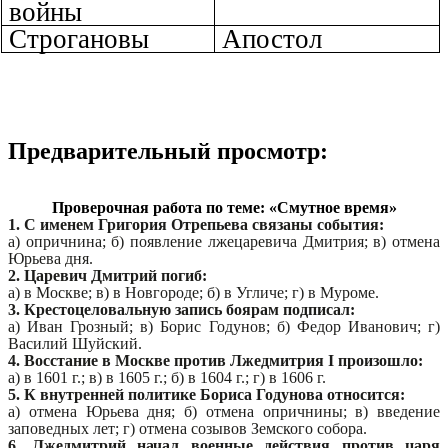
войны
Строгановы
Апостол
Предварительный просмотр:
Проверочная работа по теме: «Смутное время»
1. С именем Григория Отрепьева связаны события:
а) опричнина; б) появление лжецаревича Дмитрия; в) отмена
Юрьева дня.
2. Царевич Дмитрий погиб:
а) в Москве; в) в Новгороде; б) в Угличе; г) в Муроме.
3. Крестоцеловальную запись боярам подписал:
а) Иван Грозный; в) Борис Годунов; б) Федор Иванович; г)
Василий Шуйский.
4. Восстание в Москве против Лжедмитрия I произошло:
а) в 1601 г.; в) в 1605 г.; б) в 1604 г.; г) в 1606 г.
5. К внутренней политике Бориса Годунова относится:
а) отмена Юрьева дня; б) отмена опричнины; в) введение
заповедных лет; г) отмена созывов Земского собора.
6. Лжедмитрий начал военные действия против царя