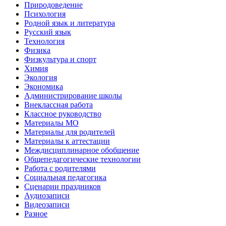
Природоведение
Психология
Родной язык и литература
Русский язык
Технология
Физика
Физкультура и спорт
Химия
Экология
Экономика
Администрирование школы
Внеклассная работа
Классное руководство
Материалы МО
Материалы для родителей
Материалы к аттестации
Междисциплинарное обобщение
Общепедагогические технологии
Работа с родителями
Социальная педагогика
Сценарии праздников
Аудиозаписи
Видеозаписи
Разное