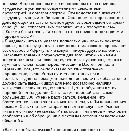
техники. В качественном и количественном отношении она
нуждается: в усилении современными самолётами,
артиллерией и автотранспортом. Эти недостатки снижают её
воздушную мощь и мобильность. Она не сможет противостоять
действующей в наступательном духе, высокоподвижной армии,
оснащённой современным снаряжением и вооружением».
2.Какими были планы Гитлера по отношению к территориям и
народам СССР?
«Я надеюсь, что нам удастся полностью уничтожить понятие «
евреи», так как существует возможность массового переселения
всех евреев в Африку или в какую – нибудь другую колонию.
Несколько времени потребуется для того, чтобы на нашей
территории исчезли такие народности, как украинцы, гораки и
лужичане- славянский народ, живущий в Восточной части
Германии. Все, что было сказано об этих отдельных
народностях, в еще большей степени относится к
полякам….Для не немецкого населения восточных областей не
должно быть высших школ.Для него достаточно наличия
четырехклассной народной школы. Целью обучения в этой
народной школе должно быть только: простой счет, самое
большее до 500, умение расписаться, внушение, что
божественная заповедь заключается в том, чтобы повиноваться
немцам, быть честным, старательным и послушным. Умение
читать я считаю ненужным.»Из записки Г.Гиммлера «Некоторые
соображения об обращении с местным населением восточных
областей.»
«Важно, чтобы на русской территории население в своем