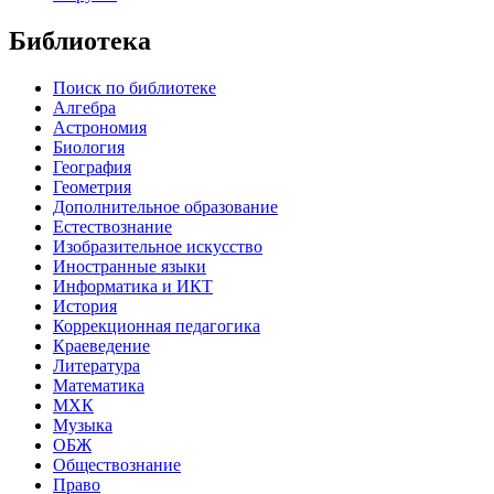
Библиотека
Поиск по библиотеке
Алгебра
Астрономия
Биология
География
Геометрия
Дополнительное образование
Естествознание
Изобразительное искусство
Иностранные языки
Информатика и ИКТ
История
Коррекционная педагогика
Краеведение
Литература
Математика
МХК
Музыка
ОБЖ
Обществознание
Право