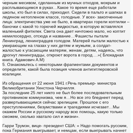
черным месивом, сделанным из мучных отходов, мокрым и
расплывающимся в руках…Какое то время еще работали
школы, кто был в силах, приходил. Сидели в пальто и шапках в
ледяном нетопленом классе, голодные. У всех- закопченные
лица: электричества уже не было, в квартирах горели коптилки –
баночки с какой то горючей жидкостью, в которую вставлялся
маленький фитилек. Света она дает ничтожно мало, но коптит
немилосердно, отсюда и название…Фашисты пытали
Ленинград, ленинградцев голодом. Матерей пытали жалостью к
умирающим на глазах у них детям и мужьям, а солдат-
жалостью к угасающим матерям, женам, детям, надеясь, что
дрогнут ленинградцы, откроют ворота в город….»( Блокадная
книга. Адамович А.М)
5. Ознакомьтесь с некоторыми фрагментами документов и
определите, какой была позиция членов антигитлеровской
коалиции.
Из обращения от 22 июня 1941 г.Речь премьер- министра
Великобритании Уинстона Черчилля.
За последние 25 лет никто не был более последовательным
противником коммунизма, чем я…Но все это бледнеет перед
развертывающимся сейчас зрелищем. Прошлое с его
преступлениями, безумствами и трагедиями исчезает…Мы
окажем России и русскому народу всю помощь, какую только
сможем, сколько хватало сил и жизни».
Гарри Трумэн, вице- президент США: « Надо помогать русским,
пока Германия выигрывает, и немцам, если выигрывать начнет