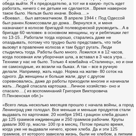
обеда выйти. Я к председателю, а тот ни в какую- пусть идет
работать, ничего с ее детьми не сделается…Время наверное
такое было. Нельзя было иначе. Война….»
«Воевал… был автоматчиком. В апреле 1944 г. Под Одессой
был ранен.Комиссовали до дома…Вернулся я, и меня
назначают в колхозе бригадой полеводческой руководить…А в
бригаде 60 человек- в основном женщины, ну и ребятишки лет
по 13-15…Работали тогда хорошо, старались даже не
опаздывать, потому что трудно было представить, что тебя
вызовут в правление колхоза и там будут ругать. Люди
стыдились тогда. Работы было много. Ложился я в 12 часов,
когда посевная или уборочная шла, а вставал в 3 часа утра…
Техники у нас не было. Только 4 комбайна «Сталинец», но и они
не самоходные, их возили на быках. А так – все в ручную
делали. Например, жать надо. Норма на жатве- 80 соток на
одного. Да женщины и больше жали, друг с другом
соревновались, даже до работы приходили многие и начинали
жать…Людей спасала картошка…Личное хозяйство- оно и
спасало….( из воспоминаний Григория Викторовича
П.Пензенская обл.)»
«Всего лишь несколько месяцев прошло с начала войны, а город
Ленинград уже голодал. Все меньше и меньше продуктов стали
выдавать по карточкам. 20 ноября 1941 г.рацион хлеба дошел
до 125 граммов иждивенцам и 250 граммов рабочим. Крупы
давали 300 гр, масла- 100 гр в месяц. Потом пришло время,
когда уже не выдавали ничего, кроме хлеба. Да и эти 125
граммов, от которого зависела жизнь, были не хлебом, а липким