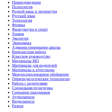
Природоведение
Психология
Родной язык и литература
Русский язык
Технология
Физика
Физкультура и спорт
Химия
Экология
Экономика
Администрирование школы
Внеклассная работа
Классное руководство
Материалы МО
Материалы для родителей
Материалы к аттестации
Междисциплинарное обобщение
Общепедагогические технологии
Работа с родителями
Социальная педагогика
Сценарии праздников
Аудиозаписи
Видеозаписи
Разное