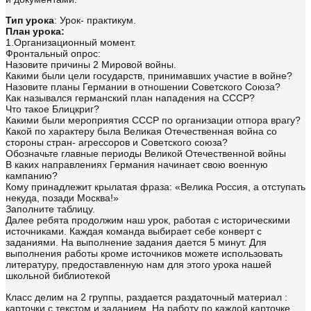
Тип урока
: Урок- практикум.
План урока:
1.Организационный момент.
Фронтальный опрос:
Назовите причины 2 Мировой войны.
Какими были цели государств, принимавших участие в войне?
Назовите планы Германии в отношении Советского Союза?
Как назывался германский план нападения на СССР?
Что такое Блицкриг?
Какими были мероприятия СССР по организации отпора врагу?
Какой по характеру была Великая Отечественная война со
стороны стран- агрессоров и Советского союза?
Обозначьте главные периоды Великой Отечественной войны
В каких направлениях Германия начинает свою военную
кампанию?
Кому принадлежит крылатая фраза: «Велика Россия, а отступать
некуда, позади Москва!»
Заполните таблицу.
Далее ребята продолжим наш урок, работая с историческими
источниками. Каждая команда выбирает себе конверт с
заданиями. На выполнение задания дается 5 минут. Для
выполнения работы кроме источников можете использовать
литературу, предоставленную нам для этого урока нашей
школьной библиотекой
Класс делим на 2 группы, раздается раздаточный материал :
карточки с текстом и заданием. На работу по каждой карточке