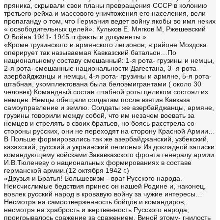
пряника, скрывали свои планы превращения СССР в колонию
третьего рейха и массового уничтожения его населения, вели
пропаганду о том, что Германия ведет войну якобы во имя неких
« освободительных целей». Кульков Е. Мягков М, Ржешевский
О.Война 1941- 1945 гг.факты и документы.»
«Кроме грузинского и армянского легионов, в районе Моздока
оперирует так называемая Кавказский батальон…По
национальному составу смешанный: 1-я рота- грузины и немцы,
2-я рота- смешанные национальности Дагестана, 3- я рота-
азербайджанцы и немцы, 4-я рота- грузины и армяне, 5-я рота-
штабная, укомплектована была белоэмигрантами ( около 30
человек).Командный состав штабной роты целиком состоял из
немцев..Немцы обещали солдатам после взятия Кавказа
самоуправление и землю. Солдаты же азербайджанцы, армяне,
грузины говорили между собой, что им незачем воевать за
немцев и стрелять в своих братьев, но боясь расстрела со
стороны русских, они не переходят на сторону Красной Армии…
В Польше формировались так же азербайджанский, узбекский,
казахский, русский и украинский легионы».Из докладной записки
командующему войсками Закавказского фронта генералу армии
И.В.Тюленеву о национальных формированиях в составе
германской армии.(12 октября 1942 г.)
«Друзья и Братья! Большевизм - враг Русского народа.
Неисчислимые бедствия принес он нашей Родине и, наконец,
вовлек русский народ в кровавую войну за чужие интересы…
Несмотря на самоотверженность бойцов и командиров,
несмотря на храбрость и жертвенность Русского народа,
проигрывалось сражение за сражением. Виной этому- гнилость