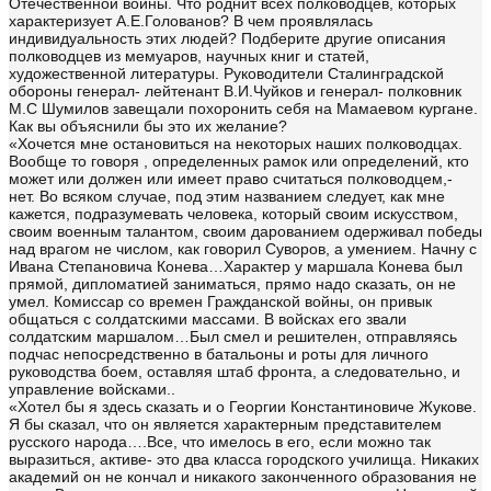
Отечественной войны. Что роднит всех полководцев, которых
характеризует А.Е.Голованов? В чем проявлялась
индивидуальность этих людей? Подберите другие описания
полководцев из мемуаров, научных книг и статей,
художественной литературы. Руководители Сталинградской
обороны генерал- лейтенант В.И.Чуйков и генерал- полковник
М.С Шумилов завещали похоронить себя на Мамаевом кургане.
Как вы объяснили бы это их желание?
«Хочется мне остановиться на некоторых наших полководцах.
Вообще то говоря , определенных рамок или определений, кто
может или должен или имеет право считаться полководцем,-
нет. Во всяком случае, под этим названием следует, как мне
кажется, подразумевать человека, который своим искусством,
своим военным талантом, своим дарованием одерживал победы
над врагом не числом, как говорил Суворов, а умением. Начну с
Ивана Степановича Конева…Характер у маршала Конева был
прямой, дипломатией заниматься, прямо надо сказать, он не
умел. Комиссар со времен Гражданской войны, он привык
общаться с солдатскими массами. В войсках его звали
солдатским маршалом…Был смел и решителен, отправляясь
подчас непосредственно в батальоны и роты для личного
руководства боем, оставляя штаб фронта, а следовательно, и
управление войсками..
«Хотел бы я здесь сказать и о Георгии Константиновиче Жукове.
Я бы сказал, что он является характерным представителем
русского народа….Все, что имелось в его, если можно так
выразиться, активе- это два класса городского училища. Никаких
академий он не кончал и никакого законченного образования не