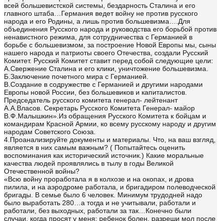
всей большевистской системы, бездарность Сталина и его
главного штаба…Германия ведет войну не против русского
народа и его Родины, а лишь против большевизма….Для
объединения Русского народа и руководства его борьбой против
ненавистного режима, для сотрудничества с Германией в
борьбе с большевизмом, за построение Новой Европы мы, сыны
нашего народа и патриоты своего Отечества, создали Русский
Комитет. Русский Комитет ставит перед собой следующие цели:
А.Свержение Сталина и его клики, уничтожение большевизма.
Б.Заключение почетного мира с Германией.
В.Создание в содружестве с Германией и другими народами
Европы новой России, без большевиков и капиталистов.
Председатель русского комитета генерал- лейтенант
А.А.Власов. Секретарь Русского Комитета Генерал- майор
В.Ф.Малышкин».Из обращения Русского Комитета к бойцам и
командирам Красной Армии, ко всему русскому народу и другим
народам Советского Союза.
4.Проанализируйте документы и материалы. Что, на ваш взгляд,
является в них самым важным? ( Попытайтесь оценить
воспоминания как исторический источник.) Какие моральные
качества людей проявлялись в тылу в годы Великой
Отечественной войны?
«Всю войну проработала я в колхозе и на окопах, и дрова
пилила, и на аэродроме работала, и бригадиром полеводческой
бригады. В семье было 6 человек. Минимум трудодней надо
было выработать 280…а тогда и не учитывали, работали и
работали, без выходных, работали за так…Конечно были
случаи, когда просят у меня: ребенок болен, разреши мол после