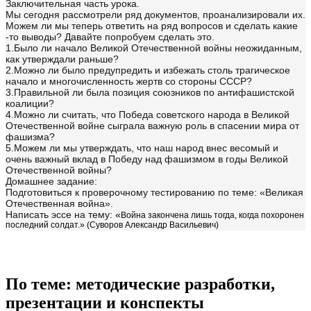
Заключительная часть урока.
Мы сегодня рассмотрели ряд документов, проанализировали их.
Можем ли мы теперь ответить на ряд вопросов и сделать какие
-то выводы? Давайте попробуем сделать это.
1.Было ли начало Великой Отечественной войны неожиданным,
как утверждали раньше?
2.Можно ли было предупредить и избежать столь трагическое
начало и многочисленность жертв со стороны СССР?
3.Правильной ли была позиция союзников по антифашистской
коалиции?
4.Можно ли считать, что Победа советского народа в Великой
Отечественной войне сыграла важную роль в спасении мира от
фашизма?
5.Можем ли мы утверждать, что наш народ внес весомый и
очень важный вклад в Победу над фашизмом в годы Великой
Отечественной войны?
Домашнее задание:
Подготовиться к проверочному тестированию по теме: «Великая
Отечественная война».
Написать эссе на тему:
«
Война закончена лишь тогда, когда похоронен
последний солдат.» (Суворов Александр Васильевич)
По теме: методические разработки,
презентации и конспекты