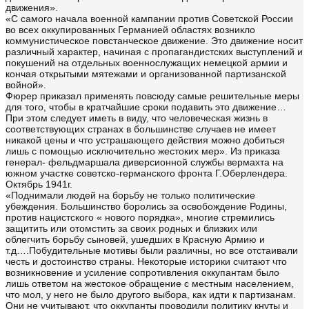
движения».
«С самого начала военной кампании против Советской России
во всех оккупированных Германией областях возникло
коммунистическое повстанческое движение. Это движение носит
различный характер, начиная с пропагандистских выступлений и
покушений на отдельных военнослужащих немецкой армии и
кончая открытыми мятежами и организованной партизанской
войной».
Фюрер приказал применять повсюду самые решительные меры
для того, чтобы в кратчайшие сроки подавить это движение…
При этом следует иметь в виду, что человеческая жизнь в
соответствующих странах в большинстве случаев не имеет
никакой цены и что устрашающего действия можно добиться
лишь с помощью исключительно жестоких мер». Из приказа
генерал- фельдмаршала диверсионной службы вермахта на
южном участке советско-германского фронта Г.Оберлендера.
Октябрь 1941г.
«Поднимали людей на борьбу не только политические
убеждения. Большинство боролись за освобождение Родины,
против нацистского « нового порядка», многие стремились
защитить или отомстить за своих родных и близких или
облегчить борьбу сыновей, ушедших в Красную Армию и
т.д….Побудительные мотивы были различны, но все отстаивали
честь и достоинство страны. Некоторые историки считают что
возникновение и усиление сопротивления оккупантам было
лишь ответом на жестокое обращение с местным населением,
что мол, у него не было другого выбора, как идти к партизанам.
Они не учитывают, что оккупанты проводили политику кнуты и