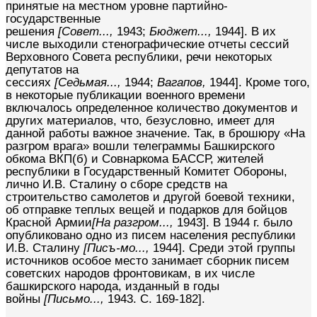
принятые на местном уровне партийно-
государственные
решения
[Совет...,
1943;
Бюджет...,
1944]. В их
числе выходили стенографические отчеты сессий
Верховного Совета республики, речи некоторых
депутатов на
сессиях
[Седьмая...,
1944;
Вагапов,
1944]. Кроме того,
в некоторые публикации военного времени
включалось определенное количество документов и
других материалов, что, безусловно, имеет для
данной работы важное значение. Так, в брошюру «На
разгром врага» вошли телеграммы Башкирского
обкома ВКП(б) и Совнаркома БАССР, жителей
республики в Государственный Комитет Обороны,
лично И.В. Сталину о сборе средств на
строительство самолетов и другой боевой техники,
об отправке теплых вещей и подарков для бойцов
Красной Армии
[На разгром...,
1943]. В 1944 г. было
опубликовано одно из писем населения республики
И.В. Сталину
[Писъ-мо...,
1944]. Среди этой группы
источников особое место занимает сборник писем
советских народов фронтовикам, в их числе
башкирского народа, изданный в годы
войны
[Письмо...,
1943. С. 169-182].