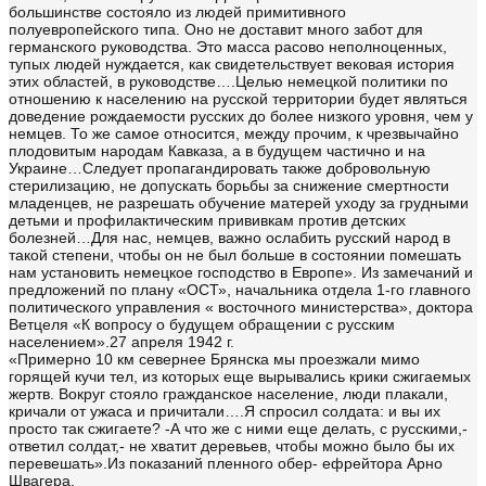
большинстве состояло из людей примитивного
полуевропейского типа. Оно не доставит много забот для
германского руководства. Это масса расово неполноценных,
тупых людей нуждается, как свидетельствует вековая история
этих областей, в руководстве….Целью немецкой политики по
отношению к населению на русской территории будет являться
доведение рождаемости русских до более низкого уровня, чем у
немцев. То же самое относится, между прочим, к чрезвычайно
плодовитым народам Кавказа, а в будущем частично и на
Украине…Следует пропагандировать также добровольную
стерилизацию, не допускать борьбы за снижение смертности
младенцев, не разрешать обучение матерей уходу за грудными
детьми и профилактическим прививкам против детских
болезней…Для нас, немцев, важно ослабить русский народ в
такой степени, чтобы он не был больше в состоянии помешать
нам установить немецкое господство в Европе». Из замечаний и
предложений по плану «ОСТ», начальника отдела 1-го главного
политического управления « восточного министерства», доктора
Ветцеля «К вопросу о будущем обращении с русским
населением».27 апреля 1942 г.
«Примерно 10 км севернее Брянска мы проезжали мимо
горящей кучи тел, из которых еще вырывались крики сжигаемых
жертв. Вокруг стояло гражданское население, люди плакали,
кричали от ужаса и причитали….Я спросил солдата: и вы их
просто так сжигаете? -А что же с ними еще делать, с русскими,-
ответил солдат,- не хватит деревьев, чтобы можно было бы их
перевешать».Из показаний пленного обер- ефрейтора Арно
Швагера.