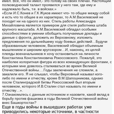
имел. Все, что он имел,- это голову на своих плечах. Настоящий
полководческий талант проявился у него там, где ему и
надлежало быть, т.е. в войсках.»
«Если И.С.Конев и Г.К Жуков имеют что- то общее между собой
и есть что то общее в их характерах, то А.М.Василевский не
походит ни на одного из них. Стиль работы Александра
Михайловича является примером для стиля работника штаба
крупного масштаба. А.М.Василевский обладал особыми
способностями в умении обобщить получаемые доклады и
данные с фронта, доложить их Верховному, изложить
предложения по дальнейшему ходу боевых действий…Будучи
образованным человеком, Василевский обладал объемным
мышлением и широким кругозором…И, наконец, из целой
плеяды военачальников я хочу остановиться на личности
Константина Константиновича Рокоссовского. Пожалуй, это
наиболее колоритная фигура из всех командующих фронтами, с
которыми мне довелось сталкиваться во время Великой
Отечественной войны….Годы заключения не сломили, а
закалили его. Я не слышал, чтобы Верховный называл кого-
либо по имени и отчеству, кроме В.М.Шапошникова, однако
после Сталинградской битвы Рокоссовский был вторым
человеком, которого И.В.Сталин стал называть по имени и
отчеству…».
7.Ознакомьтесь с данным источником и назовите, какой вклад в
борьбу против фашизма в годы Великой Отечественной войны
внес Башкортостан?
Еще в годы войны в вышедших работах уже
приводились некоторые источники, в частности