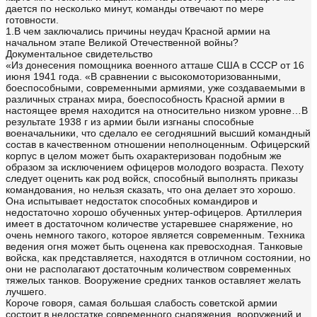
дается по несколько минут, команды отвечают по мере
готовности.
1.В чем заключались причины неудач Красной армии на
начальном этапе Великой Отечественной войны?
Документальное свидетельство
«Из донесения помощника военного атташе США в СССР от 16
июня 1941 года. «В сравнении с высокомоторизованными,
боеспособными, современными армиями, уже создаваемыми в
различных странах мира, боеспособность Красной армии в
настоящее время находится на относительно низком уровне…В
результате 1938 г из армии были изгнаны способные
военачальники, что сделало ее сегодняшний высший командный
состав в качественном отношении неполноценным. Офицерский
корпус в целом может быть охарактеризован подобным же
образом за исключением офицеров молодого возраста. Пехоту
следует оценить как род войск, способный выполнять приказы
командования, но нельзя сказать, что она делает это хорошо.
Она испытывает недостаток способных командиров и
недостаточно хорошо обученных унтер-офицеров. Артиллерия
имеет в достаточном количестве устаревшее снаряжение, но
очень немного такого, которое является современным. Техника
ведения огня может быть оценена как превосходная. Танковые
войска, как представляется, находятся в отличном состоянии, но
они не располагают достаточным количеством современных
тяжелых танков. Вооружение средних танков оставляет желать
лучшего.
Короче говоря, самая большая слабость советской армии
состоит в недостатке современного снаряжения, вооружений и