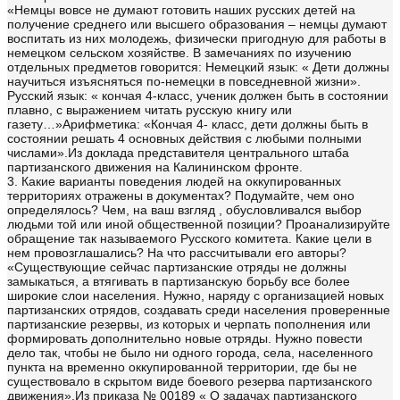
«Немцы вовсе не думают готовить наших русских детей на
получение среднего или высшего образования – немцы думают
воспитать из них молодежь, физически пригодную для работы в
немецком сельском хозяйстве. В замечаниях по изучению
отдельных предметов говорится: Немецкий язык: « Дети должны
научиться изъясняться по-немецки в повседневной жизни».
Русский язык: « кончая 4-класс, ученик должен быть в состоянии
плавно, с выражением читать русскую книгу или
газету…»Арифметика: «Кончая 4- класс, дети должны быть в
состоянии решать 4 основных действия с любыми полными
числами».Из доклада представителя центрального штаба
партизанского движения на Калининском фронте.
3. Какие варианты поведения людей на оккупированных
территориях отражены в документах? Подумайте, чем оно
определялось? Чем, на ваш взгляд , обусловливался выбор
людьми той или иной общественной позиции? Проанализируйте
обращение так называемого Русского комитета. Какие цели в
нем провозглашались? На что рассчитывали его авторы?
«Существующие сейчас партизанские отряды не должны
замыкаться, а втягивать в партизанскую борьбу все более
широкие слои населения. Нужно, наряду с организацией новых
партизанских отрядов, создавать среди населения проверенные
партизанские резервы, из которых и черпать пополнения или
формировать дополнительно новые отряды. Нужно повести
дело так, чтобы не было ни одного города, села, населенного
пункта на временно оккупированной территории, где бы не
существовало в скрытом виде боевого резерва партизанского
движения».Из приказа № 00189 « О задачах партизанского