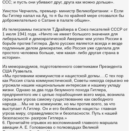
ССС; и пусть они убивают друг, друга как можно дольше».
Уинстон Черчилль, премьер- министр Великобритании: « Если
бы Гитлер напал на Ад, то я бы по крайней мере отозвался бы
доброжелательно о Сатане в палате общин».
Из телеграммы писателя Т.Драйзера в Союз писателей СССР от
1 июля 1941 года. «Ничто не имеет большого значения для
либеральной и демократической Америки чем успех России в
борьбе против Гитлера. Дело русских является всегда и везде
подлинным делом демократии, ибо Россия уже сделала для
простого человека больше, чем какая- либо другая страна в
истории».
Из меморандумов, подготовленного советниками Президента
США Рузвельта.
«Мы противники коммунистов и нацистской догмы….С тех пор
как Россия стала коммунистической, Советы никогда серьезно не
угрожали нашим национальным интересам и нашему укладу
жизни. Однако за два года безумного похода Гитлера,
предпринятого им с целью порабощения всего мира, возникла
серьезная угроза самому существованию как свободного
народа….Мы не за коммунизм, но мы против всего, за что
выступает А.Гитлер. Он и его безбожные нацисты- главная
угроза миру, справедливости и безопасности. Путь к нашей
безопасности- разгром Гитлера.»
6. Прочитайте отрывок из воспоминаний главного маршала
авиации А. Е. Голованова о полководцах Великой