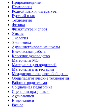
Природоведение
Психология
Родной язык и литература
Русский язык
Технология
Физика
Физкультура и спорт
Химия
Экология
Экономика
Администрирование школы
Внеклассная работа
Классное руководство
Материалы МО
Материалы для родителей
Материалы к аттестации
Междисциплинарное обобщение
Общепедагогические технологии
Работа с родителями
Социальная педагогика
Сценарии праздников
Аудиозаписи
Видеозаписи
Разное