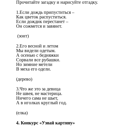
Прочитайте загадку и нарисуйте отгадку.
1.Если дождь припуститься –
Как цветок распуститься.
Если дождик перестанет –
Он сожмется и завянет.
(зонт)
2.Его весной и летом
Мы видели одетым.
А осенью с бедняжки
Сорвали все рубашки.
Но зимние метели
В меха его одели.
(дерево)
3.Что же это за девица
Не швея, не мастерица.
Ничего сама не шьет,
А в иголках круглый год.
(елка)
4. Конкурс «Узнай картину»