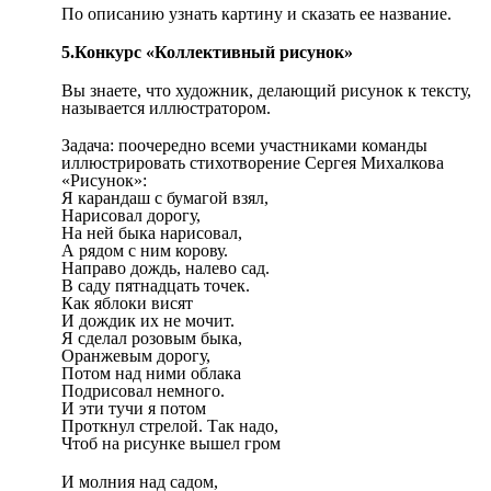
По описанию узнать картину и сказать ее название.
5.Конкурс «Коллективный рисунок»
Вы знаете, что художник, делающий рисунок к тексту,
называется иллюстратором.
Задача: поочередно всеми участниками команды
иллюстрировать стихотворение Сергея Михалкова
«Рисунок»:
Я карандаш с бумагой взял,
Нарисовал дорогу,
На ней быка нарисовал,
А рядом с ним корову.
Направо дождь, налево сад.
В саду пятнадцать точек.
Как яблоки висят
И дождик их не мочит.
Я сделал розовым быка,
Оранжевым дорогу,
Потом над ними облака
Подрисовал немного.
И эти тучи я потом
Проткнул стрелой. Так надо,
Чтоб на рисунке вышел гром
И молния над садом,