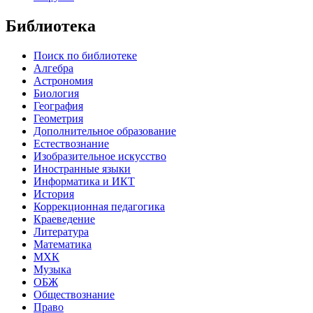
Библиотека
Поиск по библиотеке
Алгебра
Астрономия
Биология
География
Геометрия
Дополнительное образование
Естествознание
Изобразительное искусство
Иностранные языки
Информатика и ИКТ
История
Коррекционная педагогика
Краеведение
Литература
Математика
МХК
Музыка
ОБЖ
Обществознание
Право