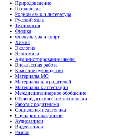
Природоведение
Психология
Родной язык и литература
Русский язык
Технология
Физика
Физкультура и спорт
Химия
Экология
Экономика
Администрирование школы
Внеклассная работа
Классное руководство
Материалы МО
Материалы для родителей
Материалы к аттестации
Междисциплинарное обобщение
Общепедагогические технологии
Работа с родителями
Социальная педагогика
Сценарии праздников
Аудиозаписи
Видеозаписи
Разное