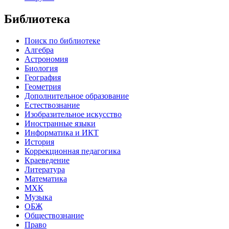
Библиотека
Поиск по библиотеке
Алгебра
Астрономия
Биология
География
Геометрия
Дополнительное образование
Естествознание
Изобразительное искусство
Иностранные языки
Информатика и ИКТ
История
Коррекционная педагогика
Краеведение
Литература
Математика
МХК
Музыка
ОБЖ
Обществознание
Право