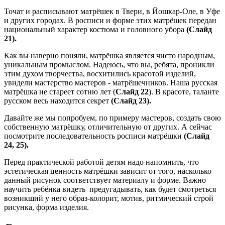
Точат и расписывают матрёшек в Твери, в Йошкар-Оле, в Уфе
и других городах. В росписи и форме этих матрёшек передан
национальный характер костюма и головного убора
(Слайд
21).
Как вы наверно поняли, матрёшка является чисто народным,
уникальным промыслом. Надеюсь, что вы, ребята, проникли
этим духом творчества, восхитились красотой изделий,
увидели мастерство мастеров - матрёшечников. Наша русская
матрёшка не стареет сотню лет (
Слайд 22
). В красоте, таланте
русском весь находится секрет
(Слайд 23).
Давайте же мы попробуем, по примеру мастеров, создать свою
собственную матрёшку, отличительную от других. А сейчас
посмотрите последовательность росписи матрёшки
(Слайд
24, 25).
Перед практической работой детям надо напомнить, что
эстетическая ценность матрёшки зависит от того, насколько
данный рисунок соответствует материалу и форме. Важно
научить ребёнка видеть предугадывать, как будет смотреться
возникший у него образ-колорит, мотив, ритмический строй
рисунка, форма изделия.