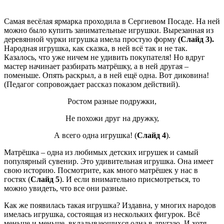
Самая весёлая ярмарка проходила в Сергиевом Посаде. На ней
можно было купить занимательные игрушки. Вырезанная из
деревянной чурки игрушка имела простую форму
(Слайд 3).
Народная игрушка, как сказка, в ней всё так и не так.
Казалось, что уже ничем не удивить покупателя! Но вдруг
мастер начинает разбирать матрёшку, а в ней другая –
поменьше. Опять раскрыл, а в ней ещё одна. Вот диковина!
(Педагог сопровождает рассказ показом действий).
Ростом разные подружки,
Не похожи друг на дружку,
А всего одна игрушка! (
Слайд 4
).
Матрёшка – одна из любимых детских игрушек и самый
популярный сувенир. Это удивительная игрушка. Она имеет
свою историю. Посмотрите, как много матрёшек у нас в
гостях (
Слайд 5
). И если внимательно присмотреться, то
можно увидеть, что все они разные.
Как же появилась такая игрушка? Издавна, у многих народов
имелась игрушка, состоящая из нескольких фигурок. Всё
меньше и меньше, вкладывающихся одна в другую. И хотя