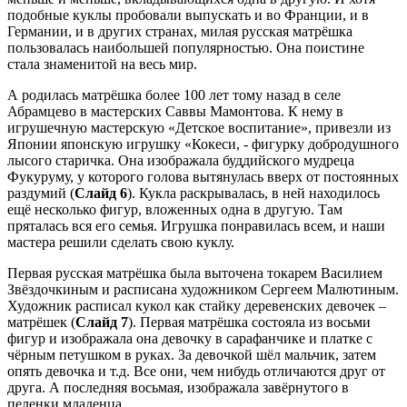
подобные куклы пробовали выпускать и во Франции, и в
Германии, и в других странах, милая русская матрёшка
пользовалась наибольшей популярностью. Она поистине
стала знаменитой на весь мир.
А родилась матрёшка более 100 лет тому назад в селе
Абрамцево в мастерских Саввы Мамонтова. К нему в
игрушечную мастерскую «Детское воспитание», привезли из
Японии японскую игрушку «Кокеси, - фигурку добродушного
лысого старичка. Она изображала буддийского мудреца
Фукуруму, у которого голова вытянулась вверх от постоянных
раздумий (
Слайд 6
). Кукла раскрывалась, в ней находилось
ещё несколько фигур, вложенных одна в другую. Там
пряталась вся его семья. Игрушка понравилась всем, и наши
мастера решили сделать свою куклу.
Первая русская матрёшка была выточена токарем Василием
Звёздочкиным и расписана художником Сергеем Малютиным.
Художник расписал кукол как стайку деревенских девочек –
матрёшек (
Слайд 7
). Первая матрёшка состояла из восьми
фигур и изображала она девочку в сарафанчике и платке с
чёрным петушком в руках. За девочкой шёл мальчик, затем
опять девочка и т.д. Все они, чем нибудь отличаются друг от
друга. А последняя восьмая, изображала завёрнутого в
пеленки младенца.