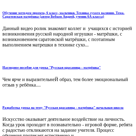
Обучение методом проекта, 6 класс, мальчики. Техника сухого валяния. Тема.
Саратовская матрёшка (автор Бобков Андрей, ученик 6А класса)
Данный видео ролик знакомит коллег и учащихся с историей
возникновения русской народной игрушки - матрёшки, с
возникновением саратовской матрёшки, с поэтапным
выполнением матрешки в технике сухо...
Наглядное пособие для урока "Русская красавица - матрёшка"
Чем ярче и выразительнеЙ образ, тем более эмоциональный
отзыв у ребёнка....
Разработка урока на тему "Русская красавица - матрёшка" начальная школа
Искусство оказывает деятельное воздействие на личность.
Когда урок проходит в познавательно - игровой форме, ребята
с радостью откликаются на задание учителя. Процесс
обучения протекает естественно и ...