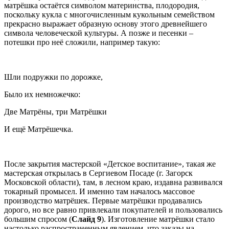
матрёшка остаётся символом материнства, плодородия,
поскольку кукла с многочисленным кукольным семейством
прекрасно выражает образную основу этого древнейшего
символа человеческой культуры. А позже и песенки –
потешки про неё сложили, например такую:
Шли подружки по дорожке,
Было их немножечко:
Две Матрёны, три Матрёшки
И ещё Матрёшечка.
После закрытия мастерской «Детское воспитание», такая же
мастерская открылась в Сергиевом Посаде (г. Загорск
Московской области), там, в лесном краю, издавна развивался
токарный промысел. И именно там началось массовое
производство матрёшек. Первые матрёшки продавались
дорого, но все равно привлекали покупателей и пользовались
большим спросом (
Слайд 9
). Изготовление матрёшки стало
настолько распространенным явлением, что заказы на