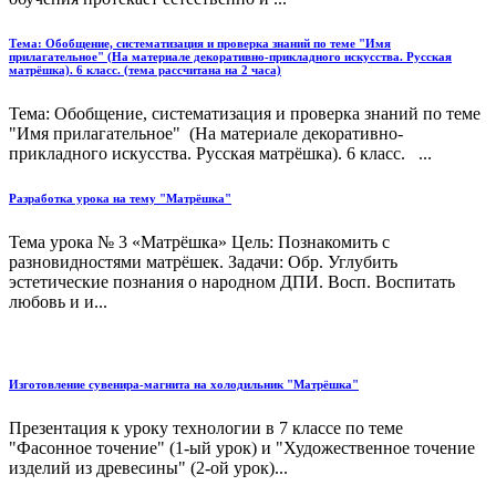
Тема: Обобщение, систематизация и проверка знаний по теме "Имя
прилагательное" (На материале декоративно-прикладного искусства. Русская
матрёшка). 6 класс. (тема рассчитана на 2 часа)
Тема: Обобщение, систематизация и проверка знаний по теме
"Имя прилагательное" (На материале декоративно-
прикладного искусства. Русская матрёшка). 6 класс. ...
Разработка урока на тему "Матрёшка"
Тема урока № 3 «Матрёшка» Цель: Познакомить с
разновидностями матрёшек. Задачи: Обр. Углубить
эстетические познания о народном ДПИ. Восп. Воспитать
любовь и и...
Изготовление сувенира-магнита на холодильник "Матрёшка"
Презентация к уроку технологии в 7 классе по теме
"Фасонное точение" (1-ый урок) и "Художественное точение
изделий из древесины" (2-ой урок)...