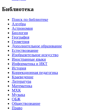
Библиотека
Поиск по библиотеке
Алгебра
Астрономия
Биология
География
Геометрия
Дополнительное образование
Естествознание
Изобразительное искусство
Иностранные языки
Информатика и ИКТ
История
Коррекционная педагогика
Краеведение
Литература
Математика
МХК
Музыка
ОБЖ
Обществознание
Право