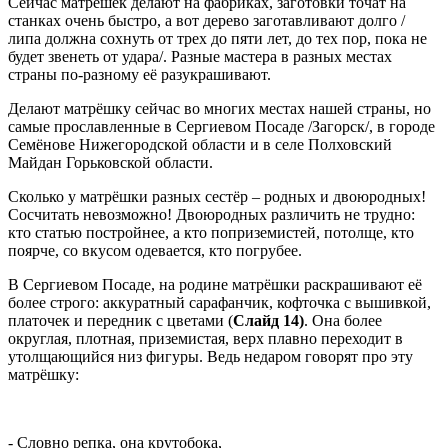
Сейчас матрёшек делают на фабриках, заготовки точат на
станках очень быстро, а вот дерево заготавливают долго /
липа должна сохнуть от трех до пяти лет, до тех пор, пока не
будет звенеть от удара/. Разные мастера в разных местах
страны по-разному её разукрашивают.
Делают матрёшку сейчас во многих местах нашей страны, но
самые прославленные в Сергиевом Посаде /Загорск/, в городе
Семёнове Нижегородской области и в селе Полховский
Майдан Горьковской области.
Сколько у матрёшки разных сестёр – родных и двоюродных!
Сосчитать невозможно! Двоюродных различить не трудно:
кто статью постройнее, а кто поприземистей, потолще, кто
поярче, со вкусом одевается, кто погрубее.
В Сергиевом Посаде, на родине матрёшки раскрашивают её
более строго: аккуратный сарафанчик, кофточка с вышивкой,
платочек и передник с цветами (
Слайд 14)
. Она более
округлая, плотная, приземистая, верх плавно переходит в
утолщающийся низ фигуры. Ведь недаром говорят про эту
матрёшку:
- Словно репка, она крутобока,