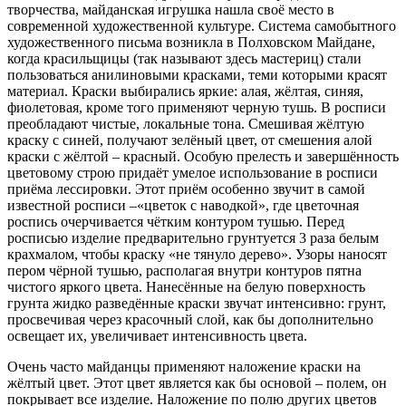
творчества, майданская игрушка нашла своё место в
современной художественной культуре. Система самобытного
художественного письма возникла в Полховском Майдане,
когда красильщицы (так называют здесь мастериц) стали
пользоваться анилиновыми красками, теми которыми красят
материал. Краски выбирались яркие: алая, жёлтая, синяя,
фиолетовая, кроме того применяют черную тушь. В росписи
преобладают чистые, локальные тона. Смешивая жёлтую
краску с синей, получают зелёный цвет, от смешения алой
краски с жёлтой – красный. Особую прелесть и завершённость
цветовому строю придаёт умелое использование в росписи
приёма лессировки. Этот приём особенно звучит в самой
известной росписи –«цветок с наводкой», где цветочная
роспись очерчивается чётким контуром тушью. Перед
росписью изделие предварительно грунтуется 3 раза белым
крахмалом, чтобы краску «не тянуло дерево». Узоры наносят
пером чёрной тушью, располагая внутри контуров пятна
чистого яркого цвета. Нанесённые на белую поверхность
грунта жидко разведённые краски звучат интенсивно: грунт,
просвечивая через красочный слой, как бы дополнительно
освещает их, увеличивает интенсивность цвета.
Очень часто майданцы применяют наложение краски на
жёлтый цвет. Этот цвет является как бы основой – полем, он
покрывает все изделие. Наложение по полю других цветов