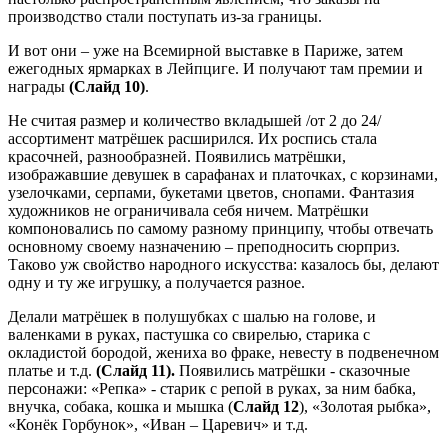
производство стали поступать из-за границы.
И вот они – уже на Всемирной выставке в Париже, затем
ежегодных ярмарках в Лейпциге. И получают там премии и
награды
(Слайд 10)
.
Не считая размер и количество вкладышей /от 2 до 24/
ассортимент матрёшек расширился. Их роспись стала
красочней, разнообразней. Появились матрёшки,
изображавшие девушек в сарафанах и платочках, с корзинами,
узелочками, серпами, букетами цветов, снопами. Фантазия
художников не ограничивала себя ничем. Матрёшки
компоновались по самому разному принципу, чтобы отвечать
основному своему назначению – преподносить сюрприз.
Таково уж свойство народного искусства: казалось бы, делают
одну и ту же игрушку, а получается разное.
Делали матрёшек в полушубках с шалью на голове, и
валенками в руках, пастушка со свирелью, старика с
окладистой бородой, жениха во фраке, невесту в подвенечном
платье и т.д.
(Слайд 11).
Появились матрёшки - сказочные
персонажи: «Репка» - старик с репой в руках, за ним бабка,
внучка, собака, кошка и мышка (
Слайд 12
), «Золотая рыбка»,
«Конёк Горбунок», «Иван – Царевич» и т.д.