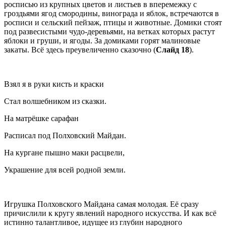
росписью из крупных цветов и листьев в вперемежку с
гроздьями ягод смородины, винограда и яблок, встречаются в
росписи и сельский пейзаж, птицы и животные. Домики стоят
под развесистыми чудо-деревьями, на ветках которых растут
яблоки и груши, и ягоды. За домиками горят малиновые
закаты. Всё здесь преувеличенно сказочно (
Слайд 18
).
Взял я в руки кисть и краски
Стал волшебником из сказки.
На матрёшке сарафан
Расписал под Полховский Майдан.
На кургане пышно маки расцвели,
Украшение для всей родной земли.
Игрушка Полховского Майдана самая молодая. Её сразу
причислили к кругу явлений народного искусства. И как всё
истинно талантливое, идущее из глубин народного