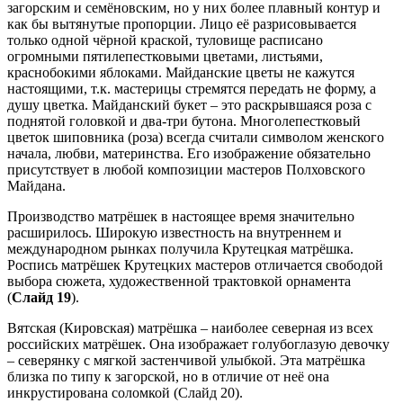
загорским и семёновским, но у них более плавный контур и
как бы вытянутые пропорции. Лицо её разрисовывается
только одной чёрной краской, туловище расписано
огромными пятилепестковыми цветами, листьями,
краснобокими яблоками. Майданские цветы не кажутся
настоящими, т.к. мастерицы стремятся передать не форму, а
душу цветка. Майданский букет – это раскрывшаяся роза с
поднятой головкой и два-три бутона. Многолепестковый
цветок шиповника (роза) всегда считали символом женского
начала, любви, материнства. Его изображение обязательно
присутствует в любой композиции мастеров Полховского
Майдана.
Производство матрёшек в настоящее время значительно
расширилось. Широкую известность на внутреннем и
международном рынках получила Крутецкая матрёшка.
Роспись матрёшек Крутецких мастеров отличается свободой
выбора сюжета, художественной трактовкой орнамента
(
Слайд 19
).
Вятская (Кировская) матрёшка – наиболее северная из всех
российских матрёшек. Она изображает голубоглазую девочку
– северянку с мягкой застенчивой улыбкой. Эта матрёшка
близка по типу к загорской, но в отличие от неё она
инкрустирована соломкой (Слайд 20).