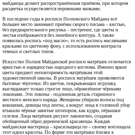
майданцы делают распространённым приёмом, при котором
расцветка осуществляется неровными мазками.
В последние годы в росписи Полховского Майдана всё
большее место занимают приёмы скорого письма – кистью,
без предварительного рисунка – пестрение, где цветы и
листья изображаются без линейного контура. А также
появилась роспись «под масло», то есть роспись масляными
красками по цветному фону, с использованием контраста
темных и светлых тонов.
Искусство Полхов Майданской росписи матрёшек отличается
яркостью и нарядностью народного костюма. Именно яркие
цвета придают неповторимость матрёшкам этой
художественной школы. В росписи матрёшек проявляются
бытовые чёрточки. Из цветов, покрывающих игрушку,
выглядывает только строгое лицо, обрамлённое чёрными
локонами. Эти локоны - подлинная деталь старинного
местного женского наряда. Женщины убирали волосы под
кокошник, девицы под ленты, а вокруг лица в головной убор
втыкали чёрные завитые штопором, как кудри, пёрышки
селезня. Лица матрёшек рисуют лаконично, создавая
обобщенный образ деревенской красавицы. Каждая
майданская мастерица – красильщица по – своему воплощала
этот идеал красоты. По форме эти матрёшки близки к