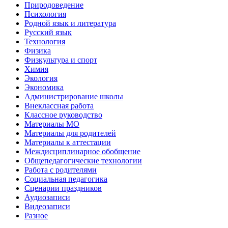
Природоведение
Психология
Родной язык и литература
Русский язык
Технология
Физика
Физкультура и спорт
Химия
Экология
Экономика
Администрирование школы
Внеклассная работа
Классное руководство
Материалы МО
Материалы для родителей
Материалы к аттестации
Междисциплинарное обобщение
Общепедагогические технологии
Работа с родителями
Социальная педагогика
Сценарии праздников
Аудиозаписи
Видеозаписи
Разное