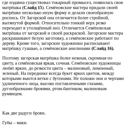
где издавна существовал токарный промысел, появилась своя
матрёшка (
Слайд 15
). Семёновские мастера придали своей
матрёшке несколько иную форму и делали своеобразную
роспись. От Загорской она отличается более стройной,
вытянутой формой. Относительно тонкий верх резко
переходит в утолщённый низ. Отличается Семёновская
матрёшка от загорской и своей раскраской. Загорские мастера
раскрашивают белую заготовку, а семёновские работают по
дереву. Кроме того, загорские художники расписывают
матрёшку гуашью, а семёновские анилинами
(Слайд 16).
Поэтому загорская матрёшка более нежная, скромная по
цвету, а семёновская яркая, сочная. Семёновские художницы
любят яркие, до резкости цвета – малиновый, лимонный,
зеленый. На переднике всегда букет ярких цветов, между
которыми вьются ветки с бутонами. Не похожи они и чертами
удлиненного лица, высоко поставленными глазами,
дугообразными бровями, ртом-бантиком, малиновым
румянцем.
Как две радуги брови.
Губы – маки.