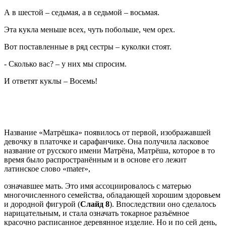
А в шестой – седьмая, а в седьмой – восьмая.
Эта кукла меньше всех, чуть побольше, чем орех.
Вот поставленные в ряд сестры – куколки стоят.
- Сколько вас? – у них мы спросим.
И ответят куклы – Восемь!
Название «Матрёшка» появилось от первой, изображавшей
девочку в платочке и сарафанчике. Она получила ласковое
название от русского имени Матрёна, Матрёша, которое в то
время было распространённым и в основе его лежит
латинское слово «mater»,
означавшее мать. Это имя ассоциировалось с матерью
многочисленного семейства, обладающей хорошим здоровьем
и дородной фигурой (
Слайд 8
). Впоследствии оно сделалось
нарицательным, и стала означать токарное разъёмное
красочно расписанное деревянное изделие. Но и по сей день,