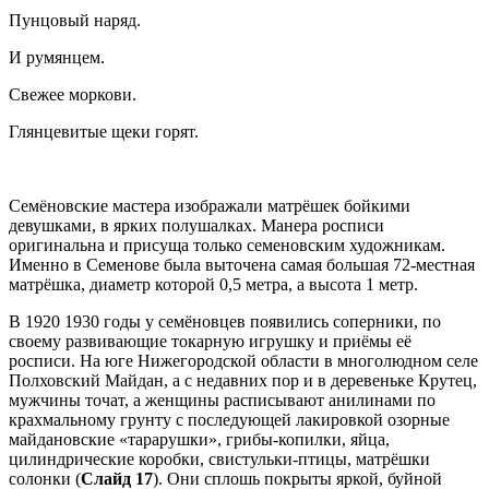
Пунцовый наряд.
И румянцем.
Свежее моркови.
Глянцевитые щеки горят.
Семёновские мастера изображали матрёшек бойкими
девушками, в ярких полушалках. Манера росписи
оригинальна и присуща только семеновским художникам.
Именно в Семенове была выточена самая большая 72-местная
матрёшка, диаметр которой 0,5 метра, а высота 1 метр.
В 1920 1930 годы у семёновцев появились соперники, по
своему развивающие токарную игрушку и приёмы её
росписи. На юге Нижегородской области в многолюдном селе
Полховский Майдан, а с недавних пор и в деревеньке Крутец,
мужчины точат, а женщины расписывают анилинами по
крахмальному грунту с последующей лакировкой озорные
майдановские «тарарушки», грибы-копилки, яйца,
цилиндрические коробки, свистульки-птицы, матрёшки
солонки (
Слайд 17
). Они сплошь покрыты яркой, буйной