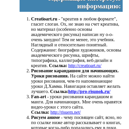
информацию:
Сreatioart.ru
- "креатив в любом формате",
гласит слоган. Ох, не знаю на счет креатива,
но материал (особенно основы
академического рисунка) написан ну о-о-
очень занудно! Тем не менее, это учебник.
Наглядный и относительно понятный.
Содержание: биографии художников, основы
академического рисунка, шрифты,
типографика, каллиграфия, веб-дизайн и
креатив.
Ссылка:
http://creatioart.ru/
Рисование карандашом для начинающих.
Уроки рисования.
На сайте можно найти
уроки рисования, чем-то напоминающие
уроки Д.Хамма. Навигация оставляет желать
лучшего.
Ссылка:
http://pro-risunok.ru/
Fan-art
- уроки рисования карандашом и
манги. Для начинающих. Мне очень нравятся
видео-уроки с этого сайта.
Ссылка:
http://risuem.net/
Рисуем аниме
- чему посвящен сайт, ясно, но
по ссылке ниже автор рассказывает о книгах,
которые когда-либо попадались ему в руки.