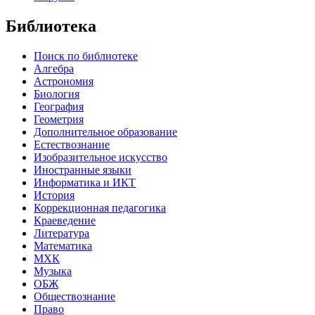
Библиотека
Поиск по библиотеке
Алгебра
Астрономия
Биология
География
Геометрия
Дополнительное образование
Естествознание
Изобразительное искусство
Иностранные языки
Информатика и ИКТ
История
Коррекционная педагогика
Краеведение
Литература
Математика
МХК
Музыка
ОБЖ
Обществознание
Право