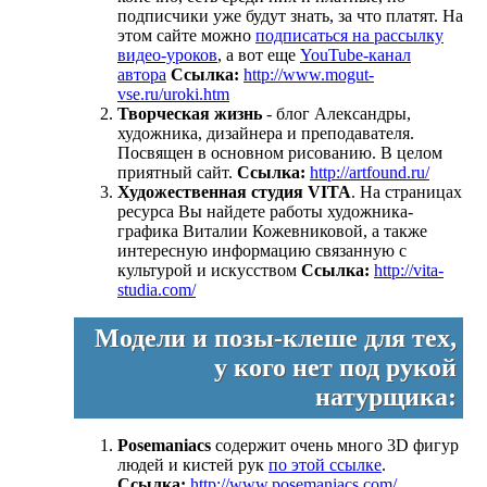
подписчики уже будут знать, за что платят. На
этом сайте можно
подписаться на рассылку
видео-уроков
, а вот еще
YouTube-канал
автора
Ссылка:
http://www.mogut-
vse.ru/uroki.htm
Творческая жизнь
- блог Александры,
художника, дизайнера и преподавателя.
Посвящен в основном рисованию. В целом
приятный сайт.
Ссылка:
http://artfound.ru/
Художественная студия VITA
. На страницах
ресурса Вы найдете работы художника-
графика Виталии Кожевниковой, а также
интересную информацию связанную с
культурой и искусством
Ссылка:
http://vita-
studia.com/
Модели и позы-клеше для тех,
у кого нет под рукой
натурщика:
Posemaniacs
содержит очень много 3D фигур
людей и кистей рук
по этой ссылке
.
Ссылка:
http://www.posemaniacs.com/