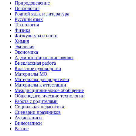
Природоведение
Психология
Родной язык и литература
Русский язык
Технология
Физика
Физкультура и спорт
Химия
Экология
Экономика
Администрирование школы
Внеклассная работа
Классное руководство
Материалы МО
Материалы для родителей
Материалы к аттестации
Междисциплинарное обобщение
Общепедагогические технологии
Работа с родителями
Социальная педагогика
Сценарии праздников
Аудиозаписи
Видеозаписи
Разное