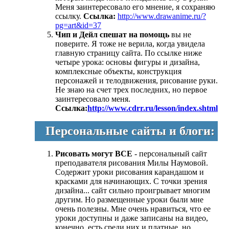
Меня заинтересовало его мнение, я сохраняю
ссылку.
Ссылка:
http://www.drawanime.ru/?
pg=art&id=37
Чип и Дейл спешат на помощь
вы не
поверите. Я тоже не верила, когда увидела
главную страницу сайта. По ссылке ниже
четыре урока: основы фигуры и дизайна,
комплексные объекты, конструкция
персонажей и телодвижения, рисование руки.
Не знаю на счет трех последних, но первое
заинтересовало меня.
Ссылка:
http://www.cdrr.ru/lesson/index.shtml
Персональные сайты и блоги:
Рисовать могут ВСЕ
- персональный сайт
преподавателя рисования Милы Наумовой.
Содержит уроки рисования карандашом и
красками для начинающих. С точки зрения
дизайна... сайт сильно проигрывает многим
другим. Но размещенные уроки были мне
очень полезны. Мне очень нравиться, что ее
уроки доступны и даже записаны на видео,
конечно, есть среди них и платные, но