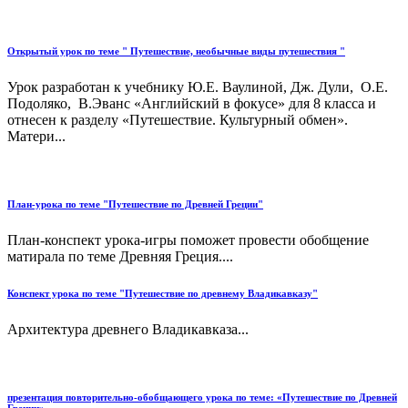
Открытый урок по теме " Путешествие, необычные виды путешествия "
Урок разработан к учебнику Ю.Е. Ваулиной, Дж. Дули, О.Е.
Подоляко, В.Эванс «Английский в фокусе» для 8 класса и
отнесен к разделу «Путешествие. Культурный обмен».
Матери...
План-урока по теме "Путешествие по Древней Греции"
План-конспект урока-игры поможет провести обобщение
матирала по теме Древняя Греция....
Конспект урока по теме "Путешествие по древнему Владикавказу"
Архитектура древнего Владикавказа...
презентация повторительно-обобщающего урока по теме: «Путешествие по Древней