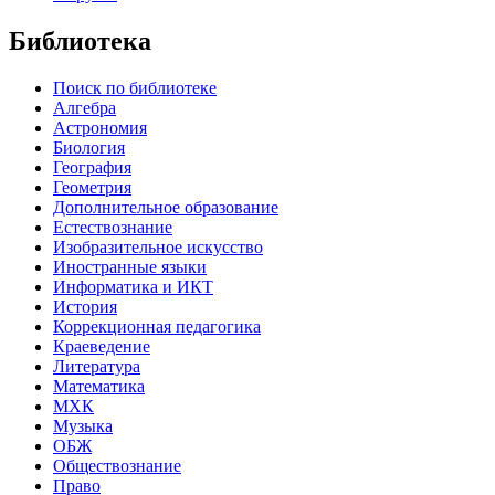
Библиотека
Поиск по библиотеке
Алгебра
Астрономия
Биология
География
Геометрия
Дополнительное образование
Естествознание
Изобразительное искусство
Иностранные языки
Информатика и ИКТ
История
Коррекционная педагогика
Краеведение
Литература
Математика
МХК
Музыка
ОБЖ
Обществознание
Право