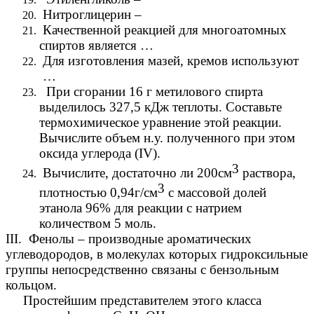
Нитроглицерин –
Качественной реакцией для многоатомных
спиртов является …
Для изготовления мазей, кремов используют
…
При сгорании 16 г метилового спирта
выделилось 327,5 кДж теплоты. Составьте
термохимическое уравнение этой реакции.
Вычислите объем н.у. полученного при этом
оксида углерода (IV).
3
Вычислите, достаточно ли 200см
раствора,
3
плотностью 0,94г/см
с массовой долей
этанола 96% для реакции с натрием
количеством 5 моль.
III. Фенолы – производные ароматических
углеводородов, в молекулах которых гидроксильные
группы непосредственно связаны с бензольным
кольцом.
Простейшим представителем этого класса