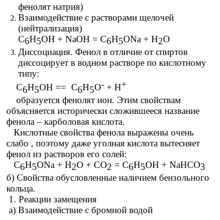
фенолят натрия)
Взаимодействие с растворами щелочей
(нейтрализация)
C
H
OH + NaOH = C
H
ONa + H
O
6
5
6
5
2
Диссоциация. Фенол в отличие от спиртов
диссоцирует в водном растворе по кислотному
типу:
-
+
C
H
OH == С
Н
О
+ Н
6
5
6
5
образуется фенолят ион. Этим свойствам
объясняется исторически сложившееся название
фенола – карболовая кислота.
Кислотные свойства фенола выражены очень
слабо , поэтому даже уголная кислота вытесняет
фенол из растворов его солей:
C
H
ONa + H
O + CO
= C
H
OH + NaHCO
6
5
2
2
6
5
3
б) Свойства обусловленные наличием бензольного
кольца.
1. Реакции замещения
а) Взаимодействие с бромной водой