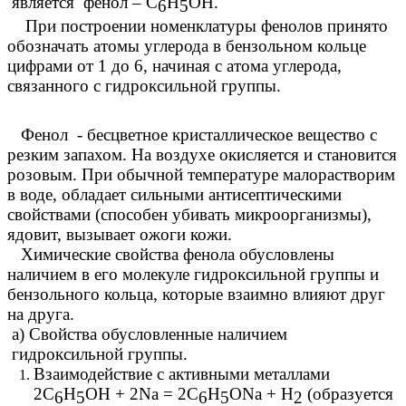
является фенол – С
Н
ОН.
6
5
При построении номенклатуры фенолов принято
обозначать атомы углерода в бензольном кольце
цифрами от 1 до 6, начиная с атома углерода,
связанного с гидроксильной группы.
Фенол - бесцветное кристаллическое вещество с
резким запахом. На воздухе окисляется и становится
розовым. При обычной температуре малорастворим
в воде, обладает сильными антисептическими
свойствами (способен убивать микроорганизмы),
ядовит, вызывает ожоги кожи.
Химические свойства фенола обусловлены
наличием в его молекуле гидроксильной группы и
бензольного кольца, которые взаимно влияют друг
на друга.
а) Свойства обусловленные наличием
гидроксильной группы.
Взаимодействие с активными металлами
2С
H
OH + 2Na = 2C
H
ONa + H
(образуется
6
5
6
5
2