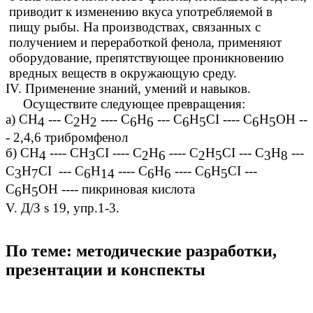
приводит к изменению вкуса употребляемой в
пищу рыбы. На производствах, связанных с
получением и переработкой фенола, применяют
оборудование, препятствующее проникновению
вредных веществ в окружающую среду.
IV. Применение знаний, умений и навыков.
Осуществите следующее превращения:
а) СН
--- С
Н
---- С
Н
--- С
Н
CI ---- C
H
OH --
4
2
2
6
6
6
5
6
5
- 2,4,6 трибромфенол
б) СН
---- CH
CI ---- C
H
---- C
H
CI --- C
H
---
4
3
2
6
2
5
3
8
C
H
CI --- C
H
---- C
H
---- C
H
CI ---
3
7
6
14
6
6
6
5
C
H
OH ---- пикриновая кислота
6
5
V. Д/З s 19, упр.1-3.
По теме: методические разработки,
презентации и конспекты