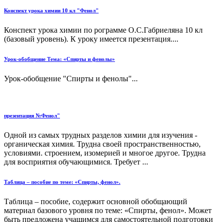
Конспект урока химии 10 кл "Фенол"
Конспект урока химии по рограмме О.С.Габриеляна 10 кл
(базовый уровень). К уроку имеется презентация....
Урок-обобщение Тема: «Спирты и фенолы»
Урок-обобщение "Спирты и фенолы"...
презентация №Фенол"
Одной из самых трудных разделов химии для изучения -
органическая химия. Трудна своей пространственностью,
условиями. строением, изомерией и многое другое. Трудна
для восприятия обучающимися. Требует ...
Таблица – пособие по теме: «Спирты, фенол».
Таблица – пособие, содержит основной обобщающий
материал базового уровня по теме: «Спирты, фенол». Может
быть предложена учащимся для самостоятельной подготовки