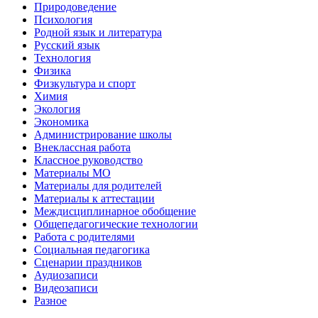
Природоведение
Психология
Родной язык и литература
Русский язык
Технология
Физика
Физкультура и спорт
Химия
Экология
Экономика
Администрирование школы
Внеклассная работа
Классное руководство
Материалы МО
Материалы для родителей
Материалы к аттестации
Междисциплинарное обобщение
Общепедагогические технологии
Работа с родителями
Социальная педагогика
Сценарии праздников
Аудиозаписи
Видеозаписи
Разное