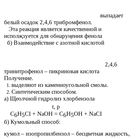
выпадает
белый осадок 2,4,6 трибромфенол.
Эта реакция является качественной и
исполҗзуется для обнаруңения фенола
б) Взаимодействие с азотной кислотой
2,4,6
тринитрофенол – пикриновая кислота
Получение.
выделяют из каменноугольной смолы.
Синтетическим способом.
а) Щеолчной гидролиз хлорбензола
t, p
C
H
CI + NaOH = C
H
OH + NaCI
6
5
6
5
б) Кумольный способ:
кумол – изопропилбензол – бесцветная жидкость,