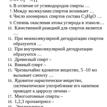
1
11
В отличие от углеводородов спирты …
Между молекулами спиртов возникает …
Число изомерных спиртов состава С
Н
О …
3
8
Степень окисления атома углерода в этаноле…
Качественной реакцией для спиртов является
…
При межмолекулярной дегидратации спиртов
образуются …
При внутримолекулярной дегидратации
образуются …
Древесный спирт –
Винный спирт –
Чрезвычайно ядовитое вещество, 5 -10 мл
вызывает слепоту …
Ядовитое наркотическое вещество,
систематическое употребление его напитков
приводит к циррозу печени –
Многоатомные спирты –
1,2,3 пропантриол –
Этиленгликоль –