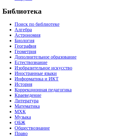
Библиотека
Поиск по библиотеке
Алгебра
Астрономия
Биология
География
Геометрия
Дополнительное образование
Естествознание
Изобразительное искусство
Иностранные языки
Информатика и ИКТ
История
Коррекционная педагогика
Краеведение
Литература
Математика
МХК
Музыка
ОБЖ
Обществознание
Право