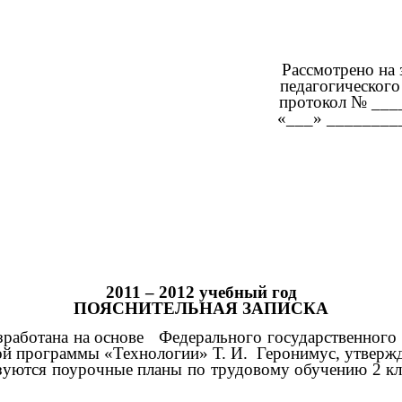
смотрено на засед
дагогического сов
ротокол № _____ 
__» _________ 2011
2011 – 2012 учебный год
ПОЯСНИТЕЛЬНАЯ ЗАПИСКА
работана на основе Федерального государственного с
ой программы «Технологии» Т. И. Геронимус, утверж
ются поурочные планы по трудовому обучению 2 клас