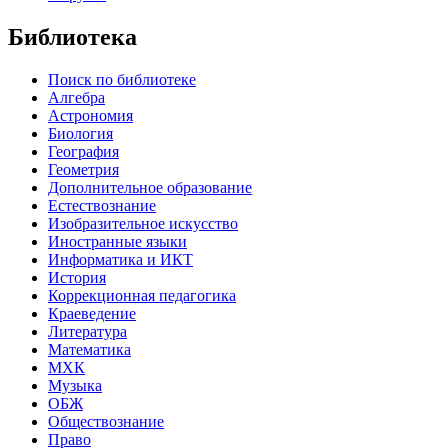
Библиотека
Поиск по библиотеке
Алгебра
Астрономия
Биология
География
Геометрия
Дополнительное образование
Естествознание
Изобразительное искусство
Иностранные языки
Информатика и ИКТ
История
Коррекционная педагогика
Краеведение
Литература
Математика
МХК
Музыка
ОБЖ
Обществознание
Право