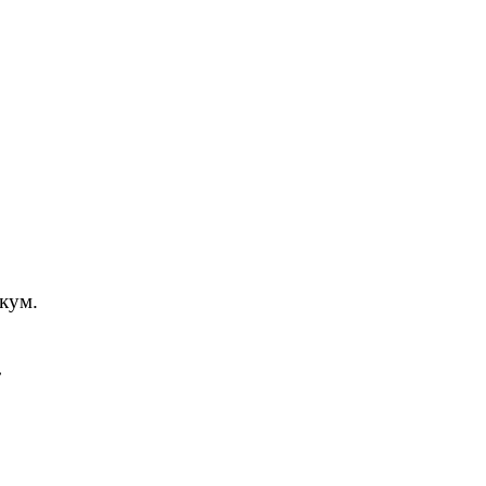
кум.
.