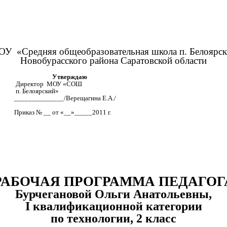
У «Средняя общеобразовательная школа п. Белоярс
Новобурасского района Саратовской области
Утверждаю
Директор МОУ «СОШ
п. Белоярский»
______________/Верещагина Е.А./
Приказ № __ от «__»_____2011 г.
РАБОЧАЯ ПРОГРАММА ПЕДАГОГ
Бурчегановой Ольги Анатольевны,
I квалификационной категории
по технологии, 2 класс