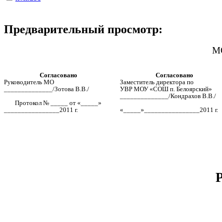
Предварительный просмотр:
МО
Согласовано
Согласовано
Руководитель МО
Заместитель директора по
______________/Зотова В.В./
УВР МОУ «СОШ п. Белоярский»
______________/Кондрахов В.В./
Протокол № _____ от «_____»
________________2011 г.
«_____»________________2011 г.