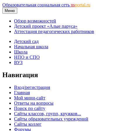
Образовательная социальная сеть
ns
portal.ru
Меню
Обзор возможностей
Детский проект «Алые паруса»
Аттестация педагогических работников
Детский сад
Начальная школа
Школа
НПО и СПО
ВУЗ
Навигация
Вход/регистрация
Главная
Мой мини-сайт
Ответы на вопросы
Поиск по сайту
Сайты классов, групп, кружков...
Сайты образовательных учреждений
Сайты коллег
Форумы