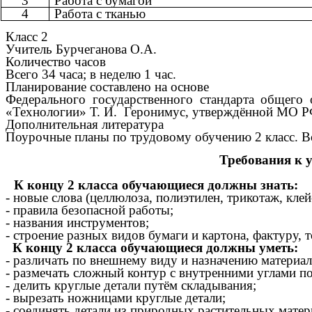
3
Работа с бумагой
4
Работа с тканью
Класс 2
Учитель Бурчеганова О.А.
Количество часов
Всего 34 часа; в неделю 1 час.
Планирование составлено на основе
Федерального государственного стандарта общего
«Технологии» Т. И. Геронимус, утверждённой МО РФ
Дополнительная литература
Поурочные планы по трудовому обучению 2 класс. Во
Требования к 
К концу 2 класса обучающиеся должны знать:
- новые слова (целлюлоза, полиэтилен, трикотаж, клей
- правила безопасной работы;
- названия инструментов;
- строение разных видов бумаги и картона, фактуру, 
К концу 2 класса обучающиеся должны уметь:
- различать по внешнему виду и назначению материа
- размечать сложный контур с внутренними углами п
- делить круглые детали путём складывания;
- вырезать ножницами круглые детали;
- соединять детали из природных растительных мате