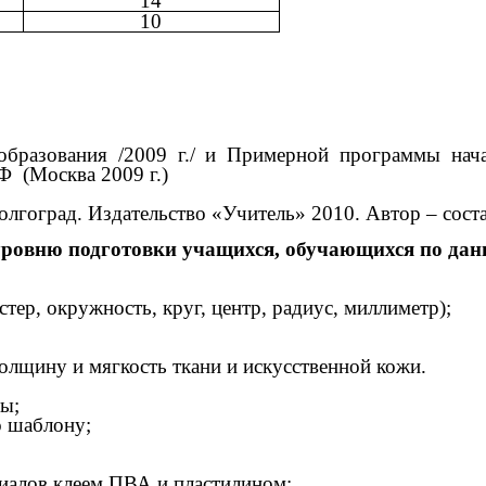
14
10
 образования /2009 г./ и Примерной программы нач
 (Москва 2009 г.)
лгоград. Издательство «Учитель» 2010. Автор – соста
уровню подготовки учащихся, обучающихся по дан
стер, окружность, круг, центр, радиус, миллиметр);
толщину и мягкость ткани и искусственной кожи.
лы;
о шаблону;
риалов клеем ПВА и пластилином;