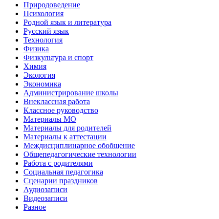
Природоведение
Психология
Родной язык и литература
Русский язык
Технология
Физика
Физкультура и спорт
Химия
Экология
Экономика
Администрирование школы
Внеклассная работа
Классное руководство
Материалы МО
Материалы для родителей
Материалы к аттестации
Междисциплинарное обобщение
Общепедагогические технологии
Работа с родителями
Социальная педагогика
Сценарии праздников
Аудиозаписи
Видеозаписи
Разное