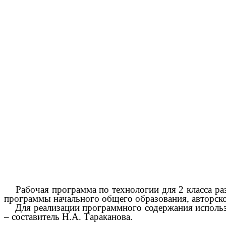
Рас
пе
п
«_
Рабочая программа по технологии для 2 класса раз
программы начального общего образования, авторск
Для реализации программного содержания использу
– составитель Н.А. Тараканова.