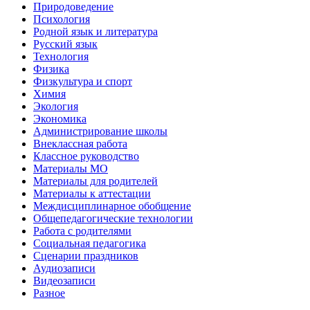
Природоведение
Психология
Родной язык и литература
Русский язык
Технология
Физика
Физкультура и спорт
Химия
Экология
Экономика
Администрирование школы
Внеклассная работа
Классное руководство
Материалы МО
Материалы для родителей
Материалы к аттестации
Междисциплинарное обобщение
Общепедагогические технологии
Работа с родителями
Социальная педагогика
Сценарии праздников
Аудиозаписи
Видеозаписи
Разное