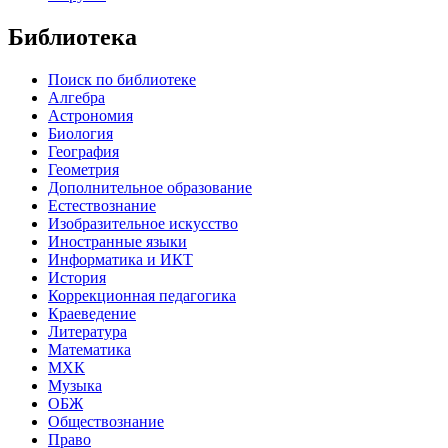
Библиотека
Поиск по библиотеке
Алгебра
Астрономия
Биология
География
Геометрия
Дополнительное образование
Естествознание
Изобразительное искусство
Иностранные языки
Информатика и ИКТ
История
Коррекционная педагогика
Краеведение
Литература
Математика
МХК
Музыка
ОБЖ
Обществознание
Право