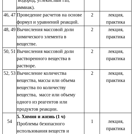
водород, углекислый газ,
аммиак).
46, 47
Проведение расчетов на основе
2
лекция,
формул и уравнений реакций.
практика
48, 49
Вычисления массовой доли
2
лекция,
химического элемента в
практика
веществе.
50, 51
Вычисления массовой доли
2
лекция,
растворенного вещества в
практика
растворе.
52, 53
Вычисление количества
2
лекция,
вещества, массы или объема
практика
вещества по количеству
вещества, массе или объему
одного из реагентов или
продуктов реакции.
5. Химия и жизнь (1 ч)
54
1
лекция,
Проблемы безопасного
практика
использования веществ и