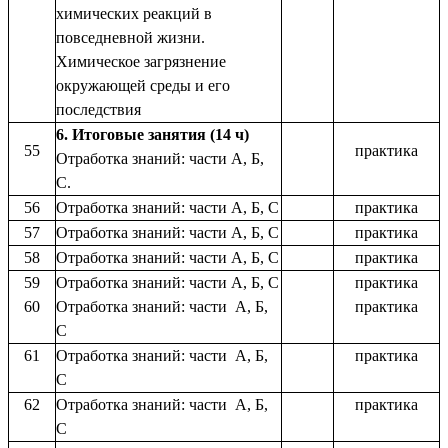
химических реакций в
повседневной жизни.
Химическое загрязнение
окружающей среды и его
последствия
6. Итоговые занятия (14 ч)
55
практика
Отработка знаний: части А, Б,
С.
56
Отработка знаний: части А, Б, С
практика
57
Отработка знаний: части А, Б, С
практика
58
Отработка знаний: части А, Б, С
практика
59
Отработка знаний: части А, Б, С
практика
60
Отработка знаний: части А, Б,
практика
С
61
Отработка знаний: части А, Б,
практика
С
62
Отработка знаний: части А, Б,
практика
С