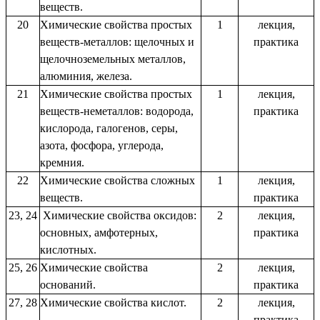
веществ.
20
Химические свойства простых
1
лекция,
веществ-металлов: щелочных и
практика
щелочноземельных металлов,
алюминия, железа.
21
Химические свойства простых
1
лекция,
веществ-неметаллов: водорода,
практика
кислорода, галогенов, серы,
азота, фосфора, углерода,
кремния.
22
Химические свойства сложных
1
лекция,
веществ.
практика
23, 24
Химические свойства оксидов:
2
лекция,
основных, амфотерных,
практика
кислотных.
25, 26
Химические свойства
2
лекция,
оснований.
практика
27, 28
Химические свойства кислот.
2
лекция,
практика