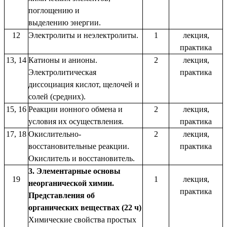
поглощению и
выделению энергии.
12
Электролиты и неэлектролиты.
1
лекция,
практика
13, 14
Катионы и анионы.
2
лекция,
Электролитическая
практика
диссоциация кислот, щелочей и
солей (средних).
15, 16
Реакции ионного обмена и
2
лекция,
условия их осуществления.
практика
17, 18
Окислительно-
2
лекция,
восстановительные реакции.
практика
Окислитель и восстановитель.
3. Элементарные основы
19
1
лекция,
неорганической химии.
практика
Представления об
органических веществах (22 ч)
Химические свойства простых