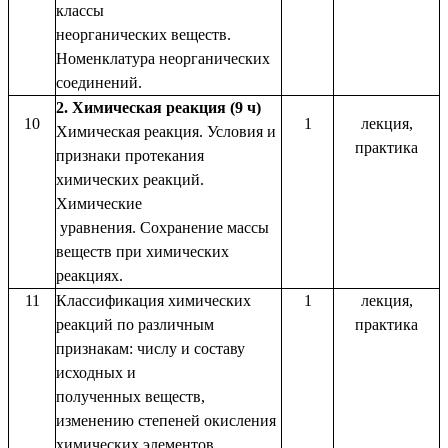
классы
неорганических веществ.
Номенклатура неорганических
соединений.
2. Химическая реакция (9 ч)
10
1
лекция,
Химическая реакция. Условия и
практика
признаки протекания
химических реакций.
Химические
уравнения. Сохранение массы
веществ при химических
реакциях.
11
Классификация химических
1
лекция,
реакций по различным
практика
признакам: числу и составу
исходных и
полученных веществ,
изменению степеней окисления
химических элементов,