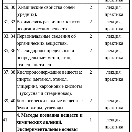
29, 30
Химические свойства солей
2
лекция,
(средних).
практика
31, 32
Взаимосвязь различных классов
2
лекция,
неорганических веществ.
практика
33, 34
Первоначальные сведения об
2
лекция,
органических веществах.
практика
35, 36
Углеводороды предельные и
2
лекция,
непредельные: метан, этан,
практика
этилен, ацетилен.
37, 38
Кислородсодержащие вещества:
2
лекция,
спирты (метанол, этанол,
практика
глицерин), карбоновые кислоты
(уксусная и стеариновая).
39, 40
Биологически важные вещества:
2
лекция,
белки, жиры, углеводы.
практика
4. Методы познания веществ и
41
1
лекция,
химических явлений.
практика
Экспериментальные основы