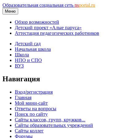
Образовательная социальная сеть
ns
portal.ru
Меню
Обзор возможностей
Детский проект «Алые паруса»
Аттестация педагогических работников
Детский сад
Начальная школа
Школа
НПО и СПО
ВУЗ
Навигация
Вход/регистрация
Главная
Мой мини-сайт
Ответы на вопросы
Поиск по сайту
Сайты классов, групп, кружков...
Сайты образовательных учреждений
Сайты коллег
Форумы