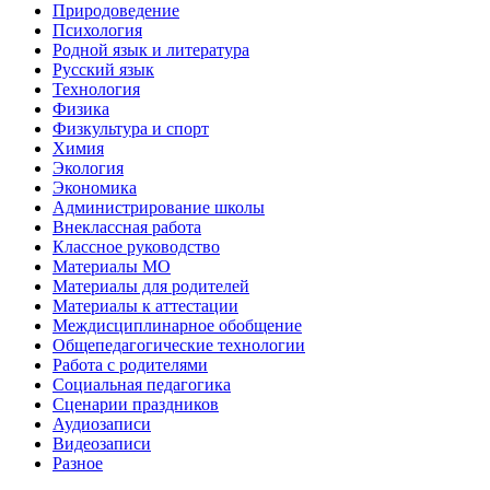
Природоведение
Психология
Родной язык и литература
Русский язык
Технология
Физика
Физкультура и спорт
Химия
Экология
Экономика
Администрирование школы
Внеклассная работа
Классное руководство
Материалы МО
Материалы для родителей
Материалы к аттестации
Междисциплинарное обобщение
Общепедагогические технологии
Работа с родителями
Социальная педагогика
Сценарии праздников
Аудиозаписи
Видеозаписи
Разное