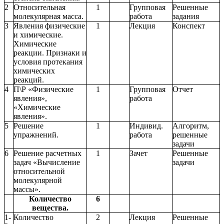
2
Относительная
1
Групповая
Решенные
молекулярная масса.
работа
задания
3
Явления физические
1
Лекция
Конспект
и химические.
Химические
реакции. Признаки и
условия протекания
химических
реакций.
4
П\Р «Физические
1
Групповая
Отчет
явления»,
работа
«Химические
явления».
5
Решение
1
Индивид.
Алгоритм,
упражнений.
работа
решенные
задачи
6
Решение расчетных
1
Зачет
Решенные
задач «Вычисление
задачи
относительной
молекулярной
массы».
Количество
6
вещества.
1-
Количество
2
Лекция
Решенные