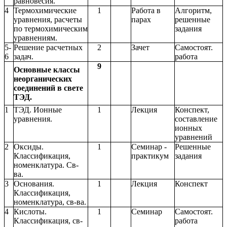
равновесия.
4
Термохимические
1
Работа в
Алгоритм,
уравнения, расчеты
парах
решенные
по термохимическим
задания
уравнениям.
5-
Решение расчетных
2
Зачет
Самостоят.
6
задач.
работа
9
Основные классы
неорганических
соединений в свете
ТЭД.
1
ТЭД. Ионные
1
Лекция
Конспект,
уравнения.
составление
ионных
уравнений
2
Оксиды.
1
Семинар -
Решенные
Классификация,
практикум
задания
номенклатура. Св-
ва.
3
Основания.
1
Лекция
Конспект
Классификация,
номенклатура, св-ва.
4
Кислоты.
1
Семинар
Самостоят.
Классификация, св-
работа