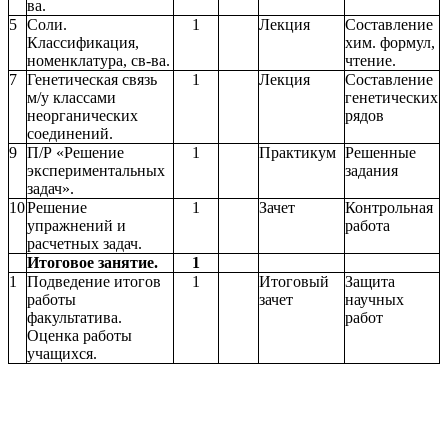
ва.
5
Соли.
1
Лекция
Составление
Классификация,
хим. формул,
номенклатура, св-ва.
чтение.
7
Генетическая связь
1
Лекция
Составление
м/у классами
генетических
неорганических
рядов
соединений.
9
П/Р «Решение
1
Практикум
Решенные
экспериментальных
задания
задач».
10
Решение
1
Зачет
Контрольная
упражнений и
работа
расчетных задач.
Итоговое занятие.
1
1
Подведение итогов
1
Итоговый
Защита
работы
зачет
научных
факультатива.
работ
Оценка работы
учащихся.