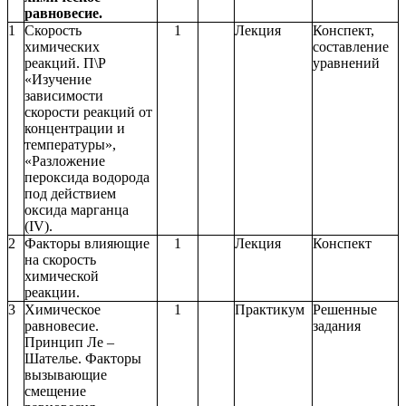
равновесие.
1
Скорость
1
Лекция
Конспект,
химических
составление
реакций. П\Р
уравнений
«Изучение
зависимости
скорости реакций от
концентрации и
температуры»,
«Разложение
пероксида водорода
под действием
оксида марганца
(IV).
2
Факторы влияющие
1
Лекция
Конспект
на скорость
химической
реакции.
3
Химическое
1
Практикум
Решенные
равновесие.
задания
Принцип Ле –
Шателье. Факторы
вызывающие
смещение