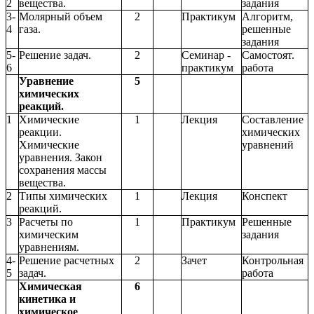
2
вещества.
задания
3-
Молярный объем
2
Практикум
Алгоритм,
4
газа.
решенные
задания
5-
Решение задач.
2
Семинар -
Самостоят.
6
практикум
работа
Уравнение
5
химических
реакций.
1
Химические
1
Лекция
Составление
реакции.
химических
Химические
уравнений
уравнения. Закон
сохранения массы
вещества.
2
Типы химических
1
Лекция
Конспект
реакций.
3
Расчеты по
1
Практикум
Решенные
химическим
задания
уравнениям.
4-
Решение расчетных
2
Зачет
Контрольная
5
задач.
работа
Химическая
6
кинетика и
химическое