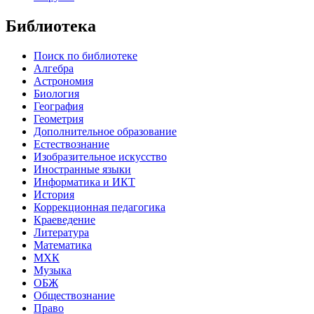
Библиотека
Поиск по библиотеке
Алгебра
Астрономия
Биология
География
Геометрия
Дополнительное образование
Естествознание
Изобразительное искусство
Иностранные языки
Информатика и ИКТ
История
Коррекционная педагогика
Краеведение
Литература
Математика
МХК
Музыка
ОБЖ
Обществознание
Право