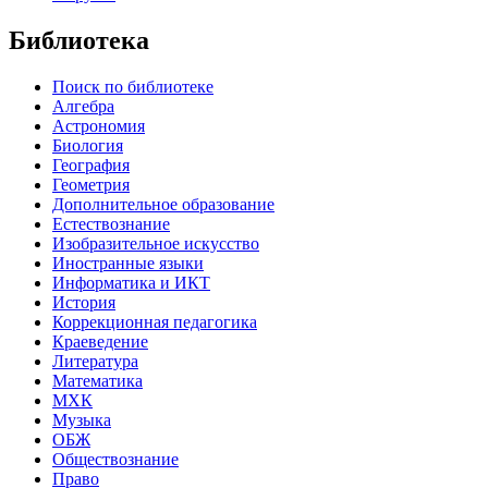
Библиотека
Поиск по библиотеке
Алгебра
Астрономия
Биология
География
Геометрия
Дополнительное образование
Естествознание
Изобразительное искусство
Иностранные языки
Информатика и ИКТ
История
Коррекционная педагогика
Краеведение
Литература
Математика
МХК
Музыка
ОБЖ
Обществознание
Право