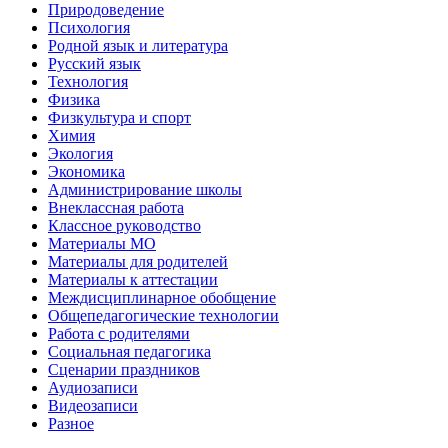
Природоведение
Психология
Родной язык и литература
Русский язык
Технология
Физика
Физкультура и спорт
Химия
Экология
Экономика
Администрирование школы
Внеклассная работа
Классное руководство
Материалы МО
Материалы для родителей
Материалы к аттестации
Междисциплинарное обобщение
Общепедагогические технологии
Работа с родителями
Социальная педагогика
Сценарии праздников
Аудиозаписи
Видеозаписи
Разное