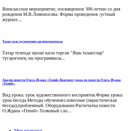
Внеклассное мероприятие, посвященное 300-летию со дня
рождения М.В.Ломоносова. Форма проведения -устный
журнал....
Татар теле түгәрәгенең эш программасы
Татар телендә эшләп килә торган "Яшь талантлар"
түгәрәгенең эш программасы...
Анализ повести Олега Ждана «Гений».Конспект урока по повести Олега Ждана
«Гений».
Вид урока: урок художественного восприятия.Форма урока:
урок-беседа.Методы обучения:словесные (эвристическая
беседа),проблемный. Оборудование:Распечатка повести
О.Ждана «Гений».Толковый сло...
Мне нравится