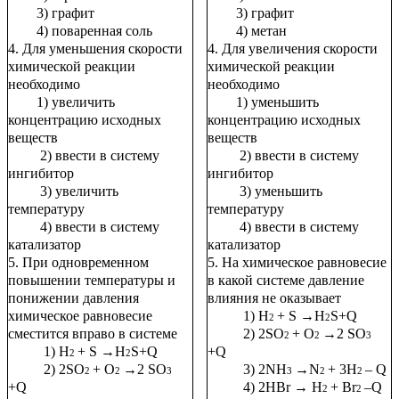
3) графит
3) графит
4) поваренная соль
4) метан
4. Для уменьшения скорости
4. Для увеличения скорости
химической реакции
химической реакции
необходимо
необходимо
1) увеличить
1) уменьшить
концентрацию исходных
концентрацию исходных
веществ
веществ
2) ввести в систему
2) ввести в систему
ингибитор
ингибитор
3) увеличить
3) уменьшить
температуру
температуру
4) ввести в систему
4) ввести в систему
катализатор
катализатор
5. При одновременном
5. На химическое равновесие
повышении температуры и
в какой системе давление
понижении давления
влияния не оказывает
химическое равновесие
1) Н
+ S →H
S+Q
2
2
сместится вправо в системе
2) 2SO
+ O
→2 SO
2
2
3
1) Н
+ S →H
S+Q
+Q
2
2
2) 2SO
+ O
→2 SO
3) 2NH
→N
+ 3H
– Q
2
2
3
3
2
2
+Q
4) 2HBr → H
+ Br
–Q
2
2