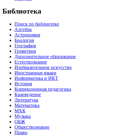
Библиотека
Поиск по библиотеке
Алгебра
Астрономия
Биология
География
Геометрия
Дополнительное образование
Естествознание
Изобразительное искусство
Иностранные языки
Информатика и ИКТ
История
Коррекционная педагогика
Краеведение
Литература
Математика
МХК
Музыка
ОБЖ
Обществознание
Право