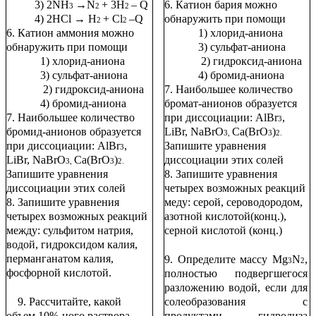
3) 2NH
→N
+ 3H
– Q
6. Катион бария можно
3
2
2
4) 2HCl → H
+ Cl
–Q
обнаружить при помощи
2
2
6. Катион аммония можно
1) хлорид-аниона
обнаружить при помощи
3) сульфат-аниона
1) хлорид-аниона
2) гидроксид-аниона
3) сульфат-аниона
4) бромид-аниона
2) гидроксид-аниона
7. Наибольшее количество
4) бромид-аниона
бромат-анионов образуется
7. Наибольшее количество
при диссоциации: AlBr
,
3
бромид-анионов образуется
LiBr, NaBrO
Сa(BrO
)
3,
3
2.
при диссоциации: AlBr
,
Запишите уравнения
3
LiBr, NaBrO
Сa(BrO
)
диссоциации этих солей
3,
3
2.
Запишите уравнения
8. Запишите уравнения
диссоциации этих солей
четырех возможных реакций
8. Запишите уравнения
меду: серой, сероводородом,
четырех возможных реакций
азотной кислотой(конц.),
между: сульфитом натрия,
серной кислотой (конц.)
водой, гидроксидом калия,
перманганатом калия,
9. Определите массу Mg
N
,
3
2
фосфорной кислотой.
полностью подвергшегося
разложению водой, если для
9. Рассчитайте, какой
солеобразования с
объем 10%-ного раствора
продуктами гидролиза