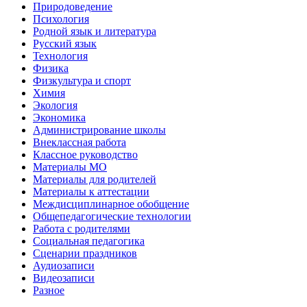
Природоведение
Психология
Родной язык и литература
Русский язык
Технология
Физика
Физкультура и спорт
Химия
Экология
Экономика
Администрирование школы
Внеклассная работа
Классное руководство
Материалы МО
Материалы для родителей
Материалы к аттестации
Междисциплинарное обобщение
Общепедагогические технологии
Работа с родителями
Социальная педагогика
Сценарии праздников
Аудиозаписи
Видеозаписи
Разное