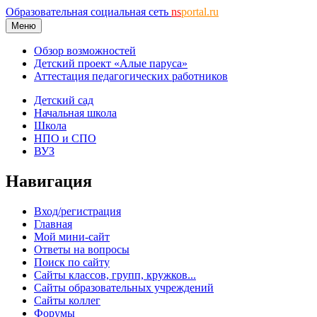
Образовательная социальная сеть
ns
portal.ru
Меню
Обзор возможностей
Детский проект «Алые паруса»
Аттестация педагогических работников
Детский сад
Начальная школа
Школа
НПО и СПО
ВУЗ
Навигация
Вход/регистрация
Главная
Мой мини-сайт
Ответы на вопросы
Поиск по сайту
Сайты классов, групп, кружков...
Сайты образовательных учреждений
Сайты коллег
Форумы