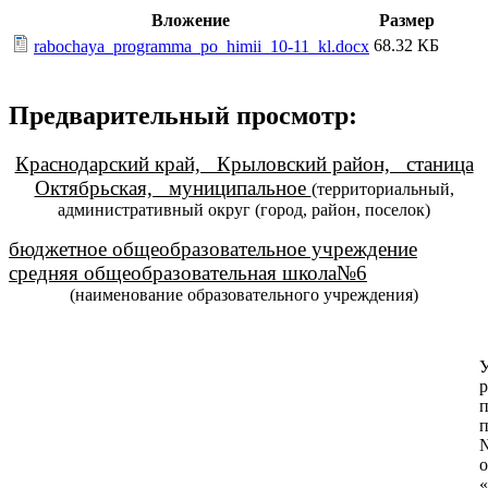
Вложение
Размер
68.32 КБ
rabochaya_programma_po_himii_10-11_kl.docx
Предварительный просмотр:
Краснодарский край, Крыловский район, станица
Октябрьская, муниципальное
(территориальный,
административный округ (город, район, поселок)
бюджетное общеобразовательное учреждение
средняя общеобразовательная школа№6
(наименование образовательного учреждения)
п
п
о
«