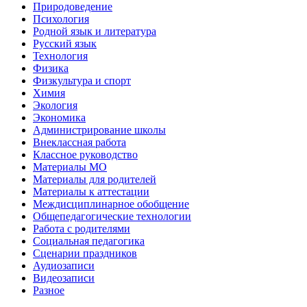
Природоведение
Психология
Родной язык и литература
Русский язык
Технология
Физика
Физкультура и спорт
Химия
Экология
Экономика
Администрирование школы
Внеклассная работа
Классное руководство
Материалы МО
Материалы для родителей
Материалы к аттестации
Междисциплинарное обобщение
Общепедагогические технологии
Работа с родителями
Социальная педагогика
Сценарии праздников
Аудиозаписи
Видеозаписи
Разное