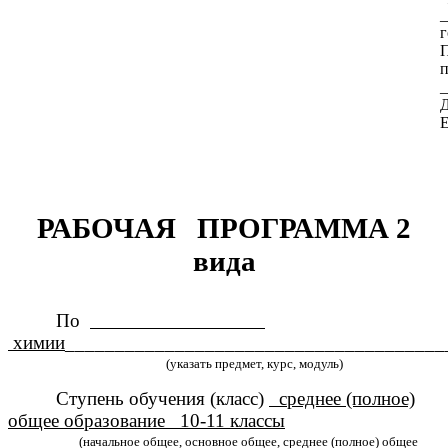
_
г
П
п
_
Е
РАБОЧАЯ ПРОГРАММА 2
вида
По
химии
______________________________________
(указать предмет, курс, модуль)
Ступень обучения (класс)
среднее (полное)
общее образование 10-11 классы
(начальное общее, основное общее, среднее (полное) общее