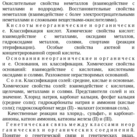
Окислительные свойства неметаллов (взаимодействие с
металлами и водородом). Восстановительные свойства
неметаллов (взаимодействие с более электроотрицательными
неметаллами и сложными веществами-окислителями).
К и с л о т ы н е о р г а н и ч е с к и е и о р г а н и ч е с к и
е. Классификация кислот. Химические свойства кислот:
взаимодействие с металлами, оксидами металлов,
гидроксидами металлов, солями, спиртами (реакция
этерификации). Особые свойства азотной и
концентрированной серной кислоты.
О с н о в а н и я н е о р г а н и ч е с к и е и о р г а н и ч е с к
и е. Основания, их классификация. Химические свойства
оснований: взаимодействие с кислотами, кислотными
оксидами и солями. Разложение нерастворимых оснований.
С о л и. Классификация солей: средние, кислые и основные.
Химические свойства солей: взаимодействие с кислотами,
щелочами, металлами и солями. Представители солей и их
значение. Хлорид натрия, карбонат кальция, фосфат кальция
(средние соли); гидрокарбонаты натрия и аммония (кислые
соли); гидроксокарбонат меди (II) - малахит (основная соль).
Качественные реакции на хлорид-, сульфат-, и карбонат-
анионы, катион аммония, катионы железа (II) и (III).
Г е н е т и ч е с к а я с в я з ь м е ж д у к л а с с а м и н е о р
г а н и ч е с к и х и о р г а н и ч е с к и х с о е д и н е н и й.
Понятие о генетической связи и генетических рядах.