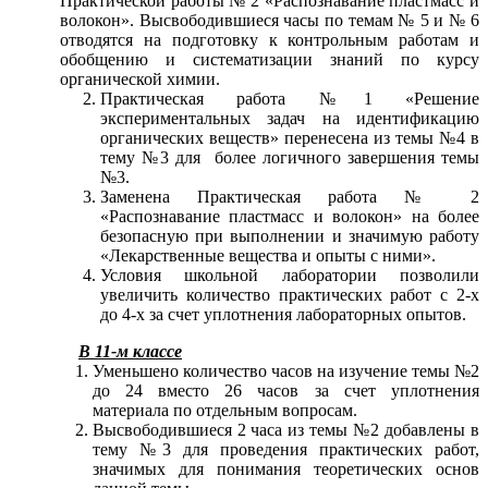
Практической работы № 2 «Распознавание пластмасс и
волокон». Высвободившиеся часы по темам № 5 и № 6
отводятся на подготовку к контрольным работам и
обобщению и систематизации знаний по курсу
органической химии.
Практическая работа №1 «Решение
экспериментальных задач на идентификацию
органических веществ» перенесена из темы №4 в
тему №3 для более логичного завершения темы
№3.
Заменена Практическая работа № 2
«Распознавание пластмасс и волокон» на более
безопасную при выполнении и значимую работу
«Лекарственные вещества и опыты с ними».
Условия школьной лаборатории позволили
увеличить количество практических работ с 2-х
до 4-х за счет уплотнения лабораторных опытов.
В 11-м классе
Уменьшено количество часов на изучение темы №2
до 24 вместо 26 часов за счет уплотнения
материала по отдельным вопросам.
Высвободившиеся 2 часа из темы №2 добавлены в
тему №3 для проведения практических работ,
значимых для понимания теоретических основ