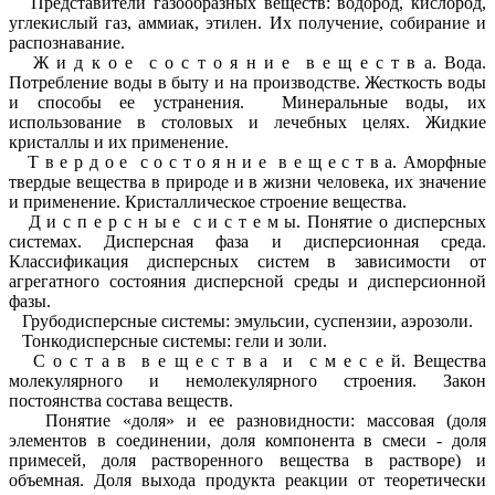
Представители газообразных веществ: водород, кислород,
углекислый газ, аммиак, этилен. Их получение, собирание и
распознавание.
Ж и д к о е с о с т о я н и е в е щ е с т в а. Вода.
Потребление воды в быту и на производстве. Жесткость воды
и способы ее устранения. Минеральные воды, их
использование в столовых и лечебных целях. Жидкие
кристаллы и их применение.
Т в е р д о е с о с т о я н и е в е щ е с т в а. Аморфные
твердые вещества в природе и в жизни человека, их значение
и применение. Кристаллическое строение вещества.
Д и с п е р с н ы е с и с т е м ы. Понятие о дисперсных
системах. Дисперсная фаза и дисперсионная среда.
Классификация дисперсных систем в зависимости от
агрегатного состояния дисперсной среды и дисперсионной
фазы.
Грубодисперсные системы: эмульсии, суспензии, аэрозоли.
Тонкодисперсные системы: гели и золи.
С о с т а в в е щ е с т в а и с м е с е й. Вещества
молекулярного и немолекулярного строения. Закон
постоянства состава веществ.
Понятие «доля» и ее разновидности: массовая (доля
элементов в соединении, доля компонента в смеси - доля
примесей, доля растворенного вещества в растворе) и
объемная. Доля выхода продукта реакции от теоретически