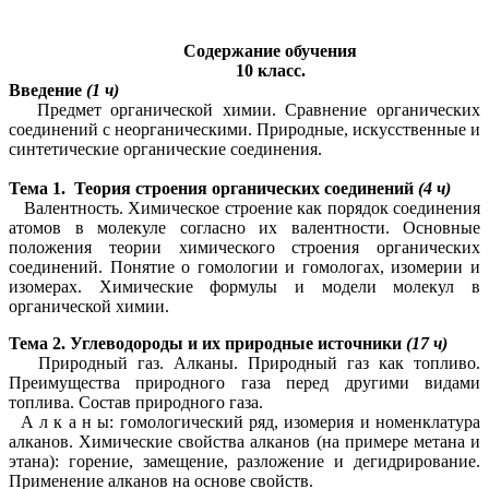
Содержание обучения
10 класс.
Введение
(1 ч)
Предмет органической химии. Сравнение органических
соединений с неорганическими. Природные, искусственные и
синтетические органические соединения.
Тема 1. Теория строения органических соединений
(4 ч)
Валентность. Химическое строение как порядок соединения
атомов в молекуле согласно их валентности. Основные
положения теории химического строения органических
соединений. Понятие о гомологии и гомологах, изомерии и
изомерах. Химические формулы и модели молекул в
органической химии.
Тема 2. Углеводороды и их природные источники
(17 ч)
Природный газ. Алканы. Природный газ как топливо.
Преимущества природного газа перед другими видами
топлива. Состав природного газа.
А л к а н ы: гомологический ряд, изомерия и номенклатура
алканов. Химические свойства алканов (на примере метана и
этана): горение, замещение, разложение и дегидрирование.
Применение алканов на основе свойств.