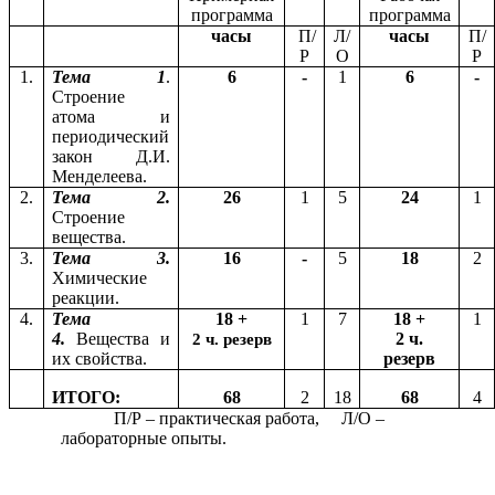
программа
программа
часы
П/
Л/
часы
П/
Р
О
Р
1.
Тема 1
.
6
-
1
6
-
Строение
атома и
периодический
закон Д.И.
Менделеева.
2.
Тема 2.
26
1
5
24
1
Строение
вещества.
3.
Тема 3.
16
-
5
18
2
Химические
реакции.
4.
Тема
18 +
1
7
18 +
1
4.
Вещества и
2 ч.
2 ч. резерв
их свойства.
резерв
ИТОГО:
68
2
18
68
4
П/Р – практическая работа, Л/О –
лабораторные опыты.