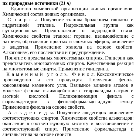
их природные источники (
21 ч)
Единство химической организации живых организмов.
Химический состав живых организмов.
С п и р т ы. Получение этанола брожением глюкозы и
гидратацией этилена. Гидроксильная группа как
функциональная. Представление о водородной связи.
Химические свойства этанола: горение, взаимодействие с
натрием, образование простых и сложных эфиров, окисление
в альдегид. Применение этанола на основе свойств.
Алкоголизм, его последствия и предупреждение.
Понятие о предельных многоатомных спиртах. Глицерин как
представитель многоатомных спиртов. Качественная реакция
на многоатомные спирты. Применение глицерина.
К а м е н н ы й у г о л ь. Ф е н о л. Коксохимическое
производство и его продукция. Получение фенола
коксованием каменного угля. Взаимное влияние атомов в
молекуле фенола: взаимодействие с гидроксидом натрия и
азотной кислотой. Поликонденсация фенола с
формальдегидом в фенолоформальдегидную смолу.
Применение фенола на основе свойств.
А л ь д е г и д ы. Получение альдегидов окислением
соответствующих спиртов. Химические свойства альдегидов:
окисление в соответствующую кислоту и восстановление в
соответствующий спирт. Применение формальдегида и
ацетальдегида на основе свойств.