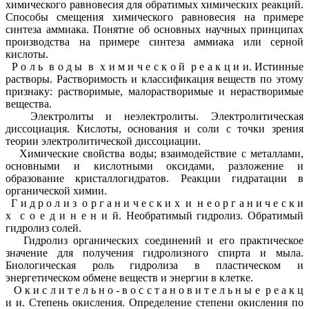
химического равновесия для обратимых химических реакций.
Способы смещения химического равновесия на примере
синтеза аммиака. Понятие об основных научных принципах
производства на примере синтеза аммиака или серной
кислоты.
Р о л ь в о д ы в х и м и ч е с к о й р е а к ц и и. Истинные
растворы. Растворимость и классификация веществ по этому
признаку: растворимые, малорастворимые и нерастворимые
вещества.
Электролиты и неэлектролиты. Электролитическая
диссоциация. Кислоты, основания и соли с точки зрения
теории электролитической диссоциации.
Химические свойства воды; взаимодействие с металлами,
основными и кислотными оксидами, разложение и
образование кристаллогидратов. Реакции гидратации в
органической химии.
Г и д р о л и з о р г а н и ч е с к и х и н е о р г а н и ч е с к и
х с о е д и н е н и й. Необратимый гидролиз. Обратимый
гидролиз солей.
Гидролиз органических соединений и его практическое
значение для получения гидролизного спирта и мыла.
Биологическая роль гидролиза в пластическом и
энергетическом обмене веществ и энергии в клетке.
О к и с л и т е л ь н о - в о с с т а н о в и т е л ь н ы е р е а к ц
и и. Степень окисления. Определение степени окисления по