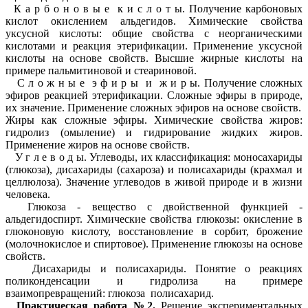
К а р б о н о в ы е к и с л о т ы. Получение карбоновых
кислот окислением альдегидов. Химические свойства
уксусной кислоты: общие свойства с неорганическими
кислотами и реакция этерификации. Применение уксусной
кислоты на основе свойств. Высшие жирные кислоты на
примере пальмитиновой и стеариновой.
С л о ж н ы е э ф и р ы и ж и р ы. Получение сложных
эфиров реакцией этерификации. Сложные эфиры в природе,
их значение. Применение сложных эфиров на основе свойств.
Жиры как сложные эфиры. Химические свойства жиров:
гидролиз (омыление) и гидрирование жидких жиров.
Применение жиров на основе свойств.
У г л е в о д ы. Углеводы, их классификация: моносахариды
(глюкоза), дисахариды (сахароза) и полисахариды (крахмал и
целлюлоза). Значение углеводов в живой природе и в жизни
человека.
Глюкоза - вещество с двойственной функцией -
альдегидоспирт. Химические свойства глюкозы: окисление в
глюконовую кислоту, восстановление в сорбит, брожение
(молочнокислое и спиртовое). Применение глюкозы на основе
свойств.
Дисахариды и полисахариды. Понятие о реакциях
поликонденсации и гидролиза на примере
взаимопревращений: глюкоза полисахарид.
Практическая работа №2.
Решение экспериментальных