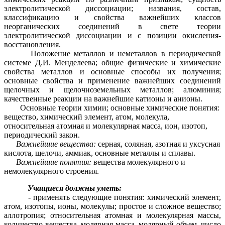
электролитической диссоциации; названия, состав,
классификацию и свойства важнейших классов
неорганических соединений в свете теории
электролитической диссоциации и с позиции окисления-
восстановления.
Положение металлов и неметаллов в периодической
системе Д.И. Менделеева; общие физические и химические
свойства металлов и основные способы их получения;
основные свойства и применение важнейших соединений
щелочных и щелочноземельных металлов; алюминия;
качественные реакции на важнейшие катионы и анионы.
Основные теории химии; основные химические понятия:
вещество, химический элемент, атом, молекула,
относительная атомная и молекулярная масса, ион, изотоп,
периодический закон.
Важнейшие вещества:
серная, соляная, азотная и уксусная
кислота, щелочи, аммиак, основные металлы и сплавы.
Важнейшие понятия:
вещества молекулярного и
немолекулярного строения.
Учащиеся должны уметь:
- применять следующие понятия: химический элемент,
атом, изотопы, ионы, молекулы; простое и сложное вещество;
аллотропия; относительная атомная и молекулярная массы,
количество вещества, молярная масса, молярный объем, число