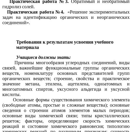
Практическая работа №3.
Обратимый и необратимый
гидролиз солей.
Практическая работа №4.
«Решение экспериментальных
задач на идентификацию органических и неорганических
соединений».
Требования к результатам усвоения учебного
материала
Учащиеся должны знать:
Причины многообразия углеродных соединений, виды
связей, важнейшие функциональные группы органических
веществ, номенклатуру основных представителей групп
органических веществ; строение, свойства и практическое
значение метана, этилена, ацетилена, одноатомных и
многоатомных спиртов, уксусного альдегида и уксусной
кислоты.
Основные формы существования химического элемента
(свободные атомы, простые и сложные вещества); основные
сведения о строении атомов элементов малых периодов;
основные виды химической связи; типы кристаллических
решеток; факторы, определяющие скорость химических
реакций и состояние химического равновесия; типологию
химических реакций по различным признакам; сущность