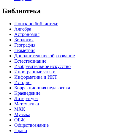
Библиотека
Поиск по библиотеке
Алгебра
Астрономия
Биология
География
Геометрия
Дополнительное образование
Естествознание
Изобразительное искусство
Иностранные языки
Информатика и ИКТ
История
Коррекционная педагогика
Краеведение
Литература
Математика
МХК
Музыка
ОБЖ
Обществознание
Право