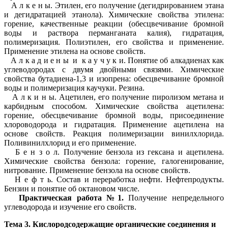
А л к е н ы. Этилен, его получение (дегидрированием этана
и дегидратацией этанола). Химические свойства этилена:
горение, качественные реакции (обесцвечивание бромной
воды и раствора перманганата калия), гидратация,
полимеризация. Полиэтилен, его свойства и применение.
Применение этилена на основе свойств.
А л к а д и е н ы и к а у ч у к и. Понятие об алкадиенах как
углеводородах с двумя двойными связями. Химические
свойства бутадиена-1,3 и изопрена: обесцвечивание бромной
воды и полимеризация каучуки. Резина.
А л к и н ы. Ацетилен, его получение пиролизом метана и
карбидным способом. Химические свойства ацетилена:
горение, обесцвечивание бромной воды, присоединение
хлороводорода и гидратация. Применение ацетилена на
основе свойств. Реакция полимеризации винилхлорида.
Поливинилхлорид и его применение.
Б е н з о л. Получение бензола из гексана и ацетилена.
Химические свойства бензола: горение, галогенирование,
нитрование. Применение бензола на основе свойств.
Н е ф т ь. Состав и переработка нефти. Нефтепродукты.
Бензин и понятие об октановом числе.
Практическая работа №1.
Получение непредельного
углеводорода и изучение его свойств.
Тема 3. Кислородсодержащие органические соединения и