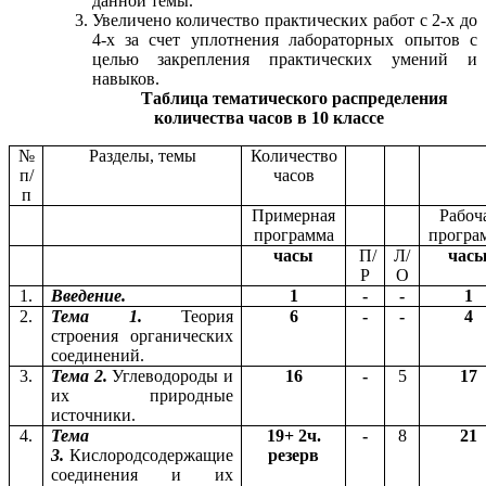
данной темы.
Увеличено количество практических работ с 2-х до
4-х за счет уплотнения лабораторных опытов с
целью закрепления практических умений и
навыков.
Таблица тематического распределения
количества часов в 10 классе
№
Разделы, темы
Количество
п/
часов
п
Примерная
Рабоч
программа
програ
часы
П/
Л/
час
Р
О
1.
Введение.
1
-
-
1
2.
Тема 1.
Теория
6
-
-
4
строения органических
соединений.
3.
Тема 2.
Углеводороды и
16
-
5
17
их природные
источники.
4.
Тема
19+ 2ч.
-
8
21
3.
Кислородсодержащие
резерв
соединения и их