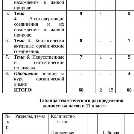
нахождение в живой
природе.
5.
Тема
9
1
1
9
4.
Азотсодержащие
соединения и их
нахождение в живой
природе.
6.
Тема 5.
Биологически
8
-
-
7
активные органические
соединения.
7.
Тема 6
. Искусственные
7
1
1
5
и синтетические
полимеры.
8.
Обобщение
знаний за
-
-
-
4
курс органической
химии
ИТОГО:
68
2
15
68
Таблица тематического распределения
количества часов в 11 классе
№
Разделы, темы
Количество
п/
часов
п
Примерная
Рабочая