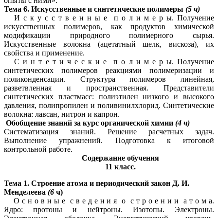
опыты с ними».
Тема 6. Искусственные и синтетические полимеры
(5 ч)
И с к у с с т в е н н ы е п о л и м е р ы. Получение
искусственных полимеров, как продуктов химической
модификации природного полимерного сырья.
Искусственные волокна (ацетатный шелк, вискоза), их
свойства и применение.
С и н т е т и ч е с к и е п о л и м е р ы. Получение
синтетических полимеров реакциями полимеризации и
поликонденсации. Структура полимеров линейная,
разветвленная и пространственная. Представители
синтетических пластмасс: полиэтилен низкого и высокого
давления, полипропилен и поливинилхлорид. Синтетические
волокна: лавсан, нитрон и капрон.
Обобщение знаний за курс органической химии
(4 ч)
Систематизация знаний. Решение расчетных задач.
Выполнение упражнений. Подготовка к итоговой
контрольной работе.
Содержание обучения
11 класс.
Тема 1. Строение атома и периодический закон Д. И.
Менделеева
(6
ч)
О с н о в н ы е с в е д е н и я о с т р о е н и и а т о м а.
Ядро: протоны и нейтроны. Изотопы. Электроны.