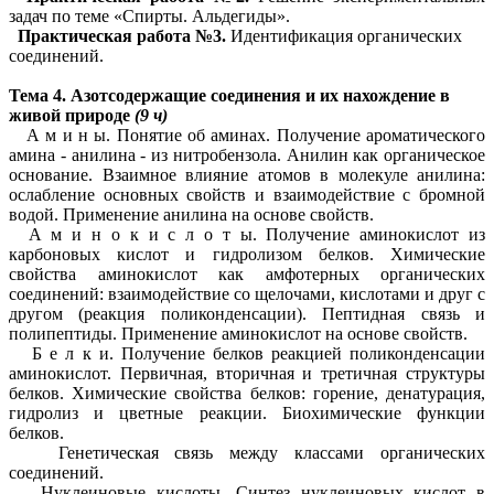
задач по теме «Спирты. Альдегиды».
Практическая работа №3.
Идентификация органических
соединений.
Тема 4. Азотсодержащие соединения и их нахождение в
живой природе
(9 ч)
А м и н ы. Понятие об аминах. Получение ароматического
амина - анилина - из нитробензола. Анилин как органическое
основание. Взаимное влияние атомов в молекуле анилина:
ослабление основных свойств и взаимодействие с бромной
водой. Применение анилина на основе свойств.
А м и н о к и с л о т ы. Получение аминокислот из
карбоновых кислот и гидролизом белков. Химические
свойства аминокислот как амфотерных органических
соединений: взаимодействие со щелочами, кислотами и друг с
другом (реакция поликонденсации). Пептидная связь и
полипептиды. Применение аминокислот на основе свойств.
Б е л к и. Получение белков реакцией поликонденсации
аминокислот. Первичная, вторичная и третичная структуры
белков. Химические свойства белков: горение, денатурация,
гидролиз и цветные реакции. Биохимические функции
белков.
Генетическая связь между классами органических
соединений.
Нуклеиновые кислоты. Синтез нуклеиновых кислот в