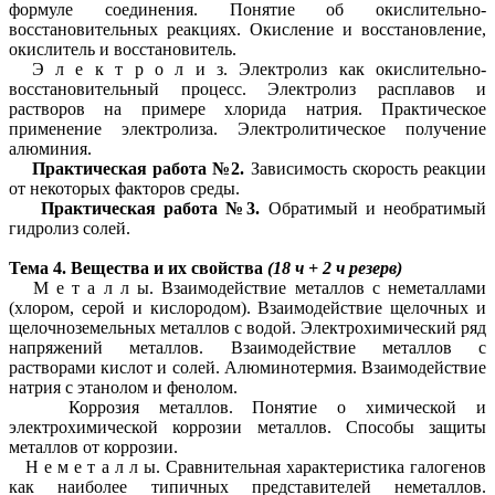
формуле соединения. Понятие об окислительно-
восстановительных реакциях. Окисление и восстановление,
окислитель и восстановитель.
Э л е к т р о л и з. Электролиз как окислительно-
восстановительный процесс. Электролиз расплавов и
растворов на примере хлорида натрия. Практическое
применение электролиза. Электролитическое получение
алюминия.
Практическая работа №2.
Зависимость скорость реакции
от некоторых факторов среды.
Практическая работа №3.
Обратимый и необратимый
гидролиз солей.
Тема 4. Вещества и их свойства
(18 ч + 2 ч резерв)
М е т а л л ы. Взаимодействие металлов с неметаллами
(хлором, серой и кислородом). Взаимодействие щелочных и
щелочноземельных металлов с водой. Электрохимический ряд
напряжений металлов. Взаимодействие металлов с
растворами кислот и солей. Алюминотермия. Взаимодействие
натрия с этанолом и фенолом.
Коррозия металлов. Понятие о химической и
электрохимической коррозии металлов. Способы защиты
металлов от коррозии.
Н е м е т а л л ы. Сравнительная характеристика галогенов
как наиболее типичных представителей неметаллов.