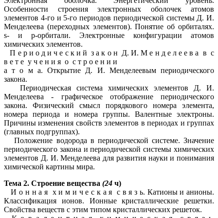
Электронная оболочка. Энергетический уровень.
Особенности строения электронных оболочек атомов
элементов 4-го и 5-го периодов периодической системы Д. И.
Менделеева (переходных элементов). Понятие об орбиталях.
s
-
и р-орбитали. Электронные конфигурации атомов
химических элементов.
П е р и о д и ч е с к и й з а к о н Д. И.
М е н д е л е е в а в с
в е т е у ч е н и я о с т р о е н и и
а т о м а. Открытие Д. И. Менделеевым периодического
закона.
Периодическая система химических элементов Д. И.
Менделеева - графическое отображение периодического
закона. Физический смысл порядкового номера элемента,
номера периода и номера группы. Валентные электроны.
Причины изменения свойств элементов в периодах и группах
(главных подгруппах).
Положение водорода в периодической системе. Значение
периодического закона и периодической системы химических
элементов Д. И.
Менделеева для развития науки и понимания
химической картины мира.
Тема 2. Строение вещества
(24
ч)
И о н н а я х и м и ч е с к а я с в я з ь. Катионы и анионы.
Классификация ионов. Ионные кристаллические решетки.
Свойства веществ с этим типом кристаллических решеток.