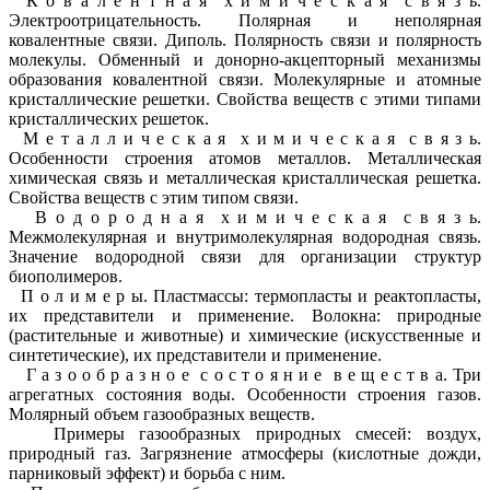
К о в а л е н т н а я х и м и ч е с к а я с в я з ь.
Электроотрицательность. Полярная и неполярная
ковалентные связи. Диполь. Полярность связи и полярность
молекулы. Обменный и донорно-акцепторный механизмы
образования ковалентной связи. Молекулярные и атомные
кристаллические решетки. Свойства веществ с этими типами
кристаллических решеток.
М е т а л л и ч е с к а я х и м и ч е с к а я с в я з ь.
Особенности строения атомов металлов. Металлическая
химическая связь и металлическая кристаллическая решетка.
Свойства веществ с этим типом связи.
В о д о р о д н а я х и м и ч е с к а я с в я з ь.
Межмолекулярная и внутримолекулярная водородная связь.
Значение водородной связи для организации структур
биополимеров.
П о л и м е р ы. Пластмассы: термопласты и реактопласты,
их представители и применение. Волокна: природные
(растительные и животные) и химические (искусственные и
синтетические), их представители и применение.
Г а з о о б р а з н о е с о с т о я н и е в е щ е с т в а. Три
агрегатных состояния воды. Особенности строения газов.
Молярный объем газообразных веществ.
Примеры газообразных природных смесей: воздух,
природный газ. Загрязнение атмосферы (кислотные дожди,
парниковый эффект) и борьба с ним.