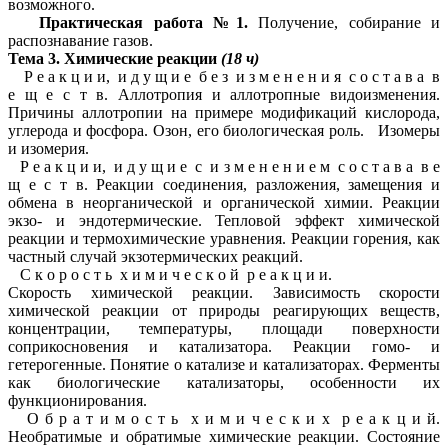
возможного.
Практическая работа №1.
Получение, собирание и
распознавание газов.
Тема 3. Химические реакции
(18 ч)
Р е а к ц и и, и д у щ и е б е з и з м е н е н и я с о с т а в а в
е щ е с т в. Аллотропия и аллотропные видоизменения.
Причины аллотропии на примере модификаций кислорода,
углерода и фосфора. Озон, его биологическая роль. Изомеры
и изомерия.
Р е а к ц и и, и д у щ и е с и з м е н е н и е м с о с т а в а в е
щ е с т в. Реакции соединения, разложения, замещения и
обмена в неорганической и органической химии. Реакции
экзо- и эндотермические. Тепловой эффект химической
реакции и термохимические уравнения. Реакции горения, как
частный случай экзотермических реакций.
С к о р о с т ь х и м и ч е с к о й р е а к ц и и.
Скорость химической реакции. Зависимость скорости
химической реакции от природы реагирующих веществ,
концентрации, температуры, площади поверхности
соприкосновения и катализатора. Реакции гомо- и
гетерогенные. Понятие о катализе и катализаторах. Ферменты
как биологические катализаторы, особенности их
функционирования.
О б р а т и м о с т ь х и м и ч е с к и х р е а к ц и й.
Необратимые и обратимые химические реакции. Состояние