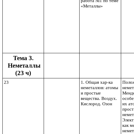
работа №1 по теме
«Металлы»
Тема 3.
Неметаллы
(23 ч)
23
1. Общая хар-ка
Полож
неметаллов: атомы
немет
и простые
Менде
вещества. Воздух.
особе
Кислород. Озон
их ат
прост
немет
Элект
как м
немет