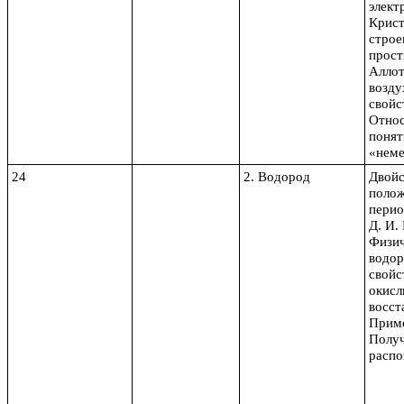
элект
Крист
строе
прост
Аллот
возду
свойс
Относ
понят
«неме
24
2. Водород
Двойс
полож
перио
Д. И.
Физич
водор
свойс
окисл
восст
Приме
Получ
распо