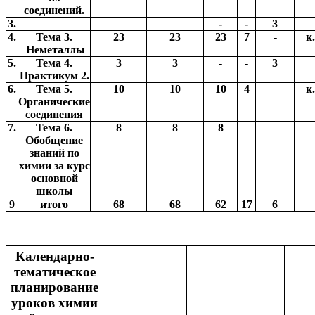
соединений.
3.
-
-
3
4.
Тема 3.
23
23
23
7
-
к.
Неметаллы
5.
Тема 4.
3
3
-
-
3
Практикум 2.
6.
Тема 5.
10
10
10
4
к.
Органические
соединения
7.
Тема 6.
8
8
8
Обобщение
знаний по
химии за курс
основной
школы
9
итого
68
68
62
17
6
Календарно-
тематическое
планирование
уроков химии