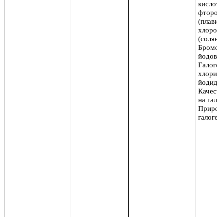
кисло
фтор
(плав
хлоро
(солян
Бромо
йодов
Галог
хлори
йодид
Качес
на га
Приро
галог