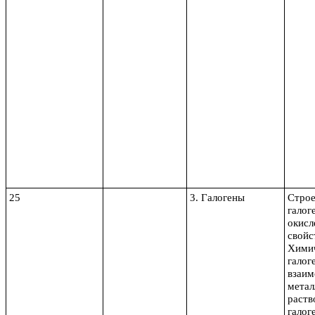
25
3. Галогены
Строе
галог
окисл
свойс
Химич
галог
взаим
метал
раств
галог