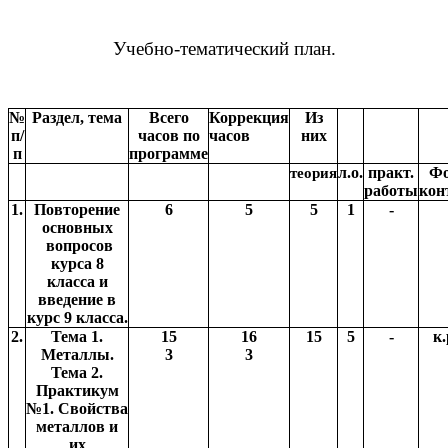
Учебно-тематический план.
№
Раздел, тема
Всего
Коррекция
Из
п/
часов по
часов
них
п
программе
л.о.
практ.
Ф
теория
работы
кон
1.
Повторение
6
5
5
1
-
основных
вопросов
курса 8
класса и
введение в
курс 9 класса.
2.
Тема 1.
15
16
15
5
-
к.
Металлы.
3
3
Тема 2.
Практикум
№1. Свойства
металлов и
их