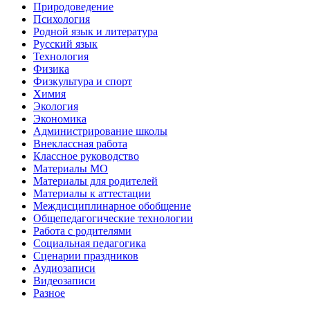
Природоведение
Психология
Родной язык и литература
Русский язык
Технология
Физика
Физкультура и спорт
Химия
Экология
Экономика
Администрирование школы
Внеклассная работа
Классное руководство
Материалы МО
Материалы для родителей
Материалы к аттестации
Междисциплинарное обобщение
Общепедагогические технологии
Работа с родителями
Социальная педагогика
Сценарии праздников
Аудиозаписи
Видеозаписи
Разное