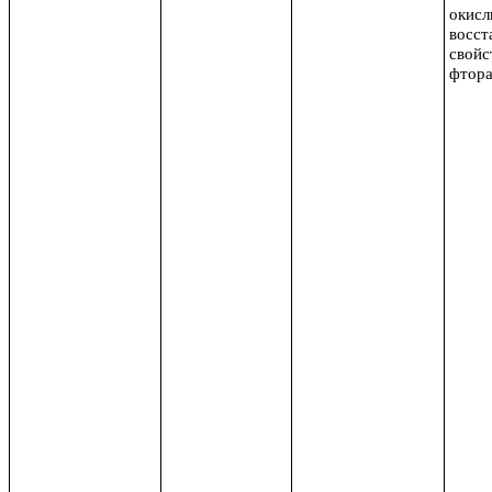
окисл
восст
свойс
фтора