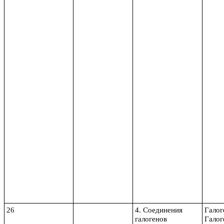
26
4. Соединения
Галог
галогенов
Галог