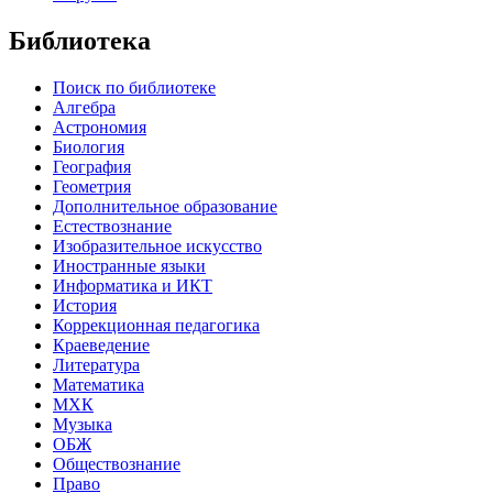
Библиотека
Поиск по библиотеке
Алгебра
Астрономия
Биология
География
Геометрия
Дополнительное образование
Естествознание
Изобразительное искусство
Иностранные языки
Информатика и ИКТ
История
Коррекционная педагогика
Краеведение
Литература
Математика
МХК
Музыка
ОБЖ
Обществознание
Право