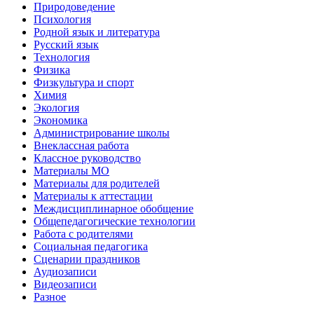
Природоведение
Психология
Родной язык и литература
Русский язык
Технология
Физика
Физкультура и спорт
Химия
Экология
Экономика
Администрирование школы
Внеклассная работа
Классное руководство
Материалы МО
Материалы для родителей
Материалы к аттестации
Междисциплинарное обобщение
Общепедагогические технологии
Работа с родителями
Социальная педагогика
Сценарии праздников
Аудиозаписи
Видеозаписи
Разное