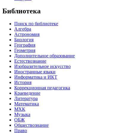
Библиотека
Поиск по библиотеке
Алгебра
Астрономия
Биология
География
Геометрия
Дополнительное образование
Естествознание
Изобразительное искусство
Иностранные языки
Информатика и ИКТ
История
Коррекционная педагогика
Краеведение
Литература
Математика
МХК
Музыка
ОБЖ
Обществознание
Право