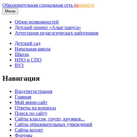
Образовательная социальная сеть
ns
portal.ru
Меню
Обзор возможностей
Детский проект «Алые паруса»
Аттестация педагогических работников
Детский сад
Начальная школа
Школа
НПО и СПО
ВУЗ
Навигация
Вход/регистрация
Главная
Мой мини-сайт
Ответы на вопросы
Поиск по сайту
Сайты классов, групп, кружков...
Сайты образовательных учреждений
Сайты коллег
Форумы