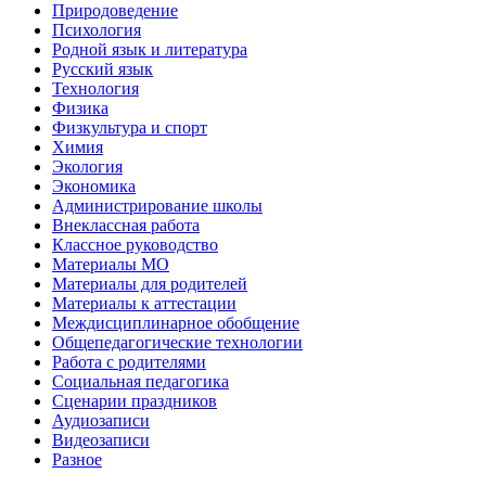
Природоведение
Психология
Родной язык и литература
Русский язык
Технология
Физика
Физкультура и спорт
Химия
Экология
Экономика
Администрирование школы
Внеклассная работа
Классное руководство
Материалы МО
Материалы для родителей
Материалы к аттестации
Междисциплинарное обобщение
Общепедагогические технологии
Работа с родителями
Социальная педагогика
Сценарии праздников
Аудиозаписи
Видеозаписи
Разное