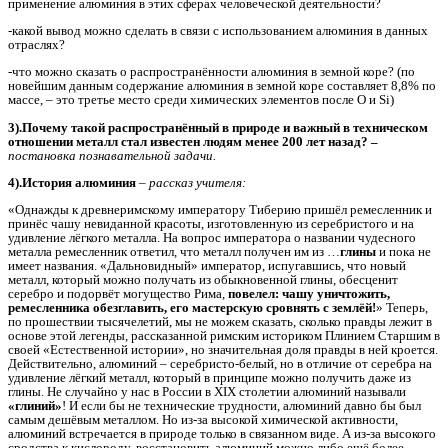
применение алюминия в этих сферах человеческой деятельности?
-какой вывод можно сделать в связи с использованием алюминия в данных
отраслях?
-что можно сказать о распространённости алюминия в земной коре? (по
новейшим данным содержание алюминия в земной коре составляет 8,8% по
массе, – это третье место среди химических элементов после О и Si)
3).Почему такой распространённый в природе и важный в техническом
отношении металл стал известен людям менее 200 лет назад? –
постановка познавательной задачи.
4).История алюминия
–
рассказ учителя:
«Однажды к древнеримскому императору Тиберию пришёл ремесленник и
принёс чашу невиданной красоты, изготовленную из серебристого и на
удивление лёгкого металла. На вопрос императора о названии чудесного
металла ремесленник ответил, что металл получен им из …
глины
и пока не
имеет названия.
«Дальновидный» император, испугавшись, что новый
металл, который можно получать из обыкновенной глины, обесценит
серебро и подорвёт могущество Рима,
повелел: чашу уничтожить,
ремесленника обезглавить, его мастерскую сровнять с землёй!
» Теперь,
по прошествии тысячелетий, мы не можем сказать, сколько правды лежит в
основе этой легенды, рассказанной римским историком Плинием Старшим в
своей «Естественной истории», но значительная доля правды в ней кроется.
Действительно, алюминий – серебристо-белый, но в отличие от серебра на
удивление лёгкий металл, который в принципе можно получить даже из
глины. Не случайно у нас в России в ХIX столетии алюминий называли
«глиний»
!
И если бы не технические трудности, алюминий давно бы был
самым дешёвым металлом. Но из-за высокой химической активности,
алюминий встречается в природе только в связанном виде. А из-за высокого
сродства к кислороду, восстановить алюминий можно либо ещё более