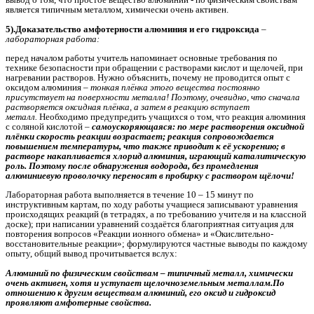
является типичным металлом, химически очень активен.
5).Доказательство амфотерности алюминия и его гидроксида
–
лабораторная работа:
перед началом работы учитель напоминает основные требования по
технике безопасности при обращении с растворами кислот и щелочей, при
нагревании растворов. Нужно объяснить, почему не проводится опыт с
оксидом алюминия –
тонкая плёнка этого вещества постоянно
присутствует на поверхности металла! Поэтому, очевидно, что сначала
растворяется оксидная плёнка, а затем в реакцию вступает
металл.
Необходимо предупредить учащихся о том, что реакция алюминия
с соляной кислотой –
самоускоряющаяся: по мере растворения оксидной
плёнки скорость реакции возрастает; реакция сопровождается
повышением температуры, что также приводит к её ускорению; в
растворе накапливается хлорид алюминия, играющий каталитическую
роль. Поэтому после обнаружения водорода, без промедления
алюминиевую проволочку переносят в пробирку с раствором щёлочи!
Лабораторная работа выполняется в течение 10 – 15 минут по
инструктивным картам, по ходу работы учащиеся записывают уравнения
происходящих реакций (в тетрадях, а по требованию учителя и на классной
доске); при написании уравнений создаётся благоприятная ситуация для
повторения вопросов «Реакции ионного обмена» и «Окислительно-
восстановительные реакции»; формулируются частные выводы по каждому
опыту, общий вывод прочитывается вслух:
Алюминий по физическим свойствам – типичный металл, химически
очень активен, хотя и уступает щелочноземельным металлам.По
отношению к другим веществам алюминий, его оксид и гидроксид
проявляют амфотерные свойства.