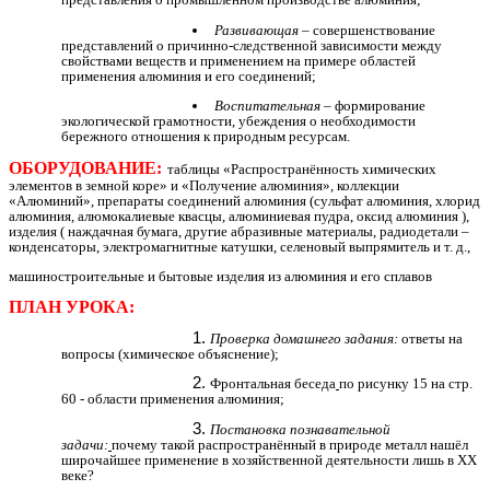
Развивающая
– совершенствование
представлений о причинно-следственной зависимости между
свойствами веществ и применением на примере областей
применения алюминия и его соединений;
Воспитательная
– формирование
экологической грамотности, убеждения о необходимости
бережного отношения к природным ресурсам.
ОБОРУДОВАНИЕ:
таблицы «Распространённость химических
элементов в земной коре» и «Получение алюминия», коллекции
«Алюминий», препараты соединений алюминия (сульфат алюминия, хлорид
алюминия, алюмокалиевые квасцы, алюминиевая пудра, оксид алюминия ),
изделия ( наждачная бумага, другие абразивные материалы, радиодетали –
конденсаторы, электромагнитные катушки, селеновый выпрямитель и т. д.,
машиностроительные и бытовые изделия из алюминия и его сплавов
ПЛАН УРОКА:
Проверка домашнего задания:
ответы на
вопросы (химическое объяснение);
Фронтальная беседа
по рисунку 15 на стр.
60 - области применения алюминия;
Постановка познавательной
задачи:
почему такой распространённый в природе металл нашёл
широчайшее применение в хозяйственной деятельности лишь в ХХ
веке?