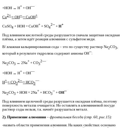
+
—
+HOH ↔ H
+ OH
2+
--
+
Cu
+ OH
= CuOH
+
2--
+
CuSO
+ HOH = CuOH
+ SO
+
H
4
4
Под влиянием кислотной среды разрушается сначала защитная оксидная
плёнка, а затем идёт реакция алюминия с сульфатом меди.
В/.влажная кальцинированная сода – это по существу раствор Na
CO
,
2
3
--
который в результате гидролиза содержит анионы ОН
:
+
2—
Na
CO
↔ 2Na
+ CO
2
3
3
+
—
+HOH ↔ H
+ OH
+
2--
—
H
+ CO
= HCO
3
3
+
--
--
Na
CO
+ HOH = 2Na
+ HCO
+
OH
2
3
3
Под влиянием щелочной среды разрушается оксидная плёнка, поэтому
поверхность металла очищается. Но оставлять в алюминиевой посуде
раствор соды нельзя, т.к. начнёт разрушаться металл.
2). Применение алюминия
– фронтальная беседа (стр. 60, рис.15):
-назвать области применения алюминия. На каких свойствах основано