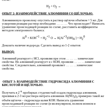
Н
+ О
→
2
2
ОПЫТ 2: ВЗАИМОДЕЙСТВИЕ АЛЮМИНИЯ СО ЩЁЛОЧЬЮ.
Алюминиевую проволоку опустить в раствор щёлочи объёмом = 5 мл. Для
ускорения реакции раствор необходимо … … … Что происходит? Написать
уравнение происходящей реакции по схеме, расставить коэффициенты
методом электронного баланса:
0
+1
+1
+3
0
Аl
+ KOH
+ H
O → K[Al
(OH)
] + H
2
4
2
Доказать наличие водорода. Сделать вывод из 1-2 опытов:
ВЫВОД:
Алюминий реагирует с HCl, проявляя при этом … … … химические
свойства. Но алюминий реагирует и с KOH, проявляя … … …химические
свойства. Следовательно, алюминий проявляет … … …химические
свойства.
ОПЫТ 3: ВЗАИМОДЕЙСТВИЕ ГИДРОКСИДА АЛЮМИНИЯ С
КИСЛОТОЙ И ЩЁЛОЧЬЮ.
-х
Получить в 2
пробирках студенистый осадок гидроксида алюминия,
приливая к 2-3 мл раствора нитрата алюминия Al(NO
)
примерно такой же
3
3
объём щёлочи – гидроксида калия КОН. Написать уравнение
происходившей реакции по схеме (в молекулярном, полном ионном и
сокращённом ионном видах):