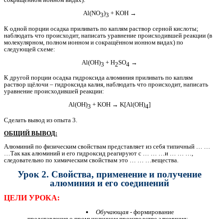
Al(NO
)
+ KOH →
3
3
К одной порции осадка приливать по каплям раствор серной кислоты;
наблюдать что происходит, написать уравнение происходившей реакции (в
молекулярном, полном ионном и сокращённом ионном видах) по
следующей схеме:
Al(OH)
+ H
SO
→
3
2
4
К другой порции осадка гидроксида алюминия приливать по каплям
раствор щёлочи – гидроксида калия, наблюдать что происходит, написать
уравнение происходившей реакции:
Al(OH)
+ KOH → K[Al(OH)
]
3
4
Сделать вывод из опыта 3.
ОБЩИЙ ВЫВОД:
Алюминий по физическим свойствам представляет из себя типичный … …
…Так как алюминий и его гидроксид реагируют с … … …и … … …,
следовательно по химическим свойствам это … … …вещества.
Урок 2. Свойства, применение и получение
алюминия и его соединений
ЦЕЛИ УРОКА:
Обучающая
- формирование
представления о промышленном производстве алюминия;