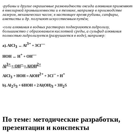
-
рубины и другие окрашенные разновидности оксида алюминия применяют
в ювелирной промышленности и в технике, например в производстве
лазеров, механических часов; в настоящее время рубины, сапфиры,
аметисты и др. получают искусственным путём;
-соли алюминия в водных растворах подвергаются гидролизу,
большинство с образованием кислотной среды, а сульфид алюминия
полностью гидролизуется (разрушается в воде), например:
3+
—
a). AlCl
↔ Al
+ 3Cl
3
+
—
HOH ↔ H
+ OH
3+
--
2+
Al
+ OH
= AlOH
2+
--
+
AlCl
+ HOH = AlOH
+ 3Cl
+ H
3
b). Al
S
+ 6HOH = 2Al(OH)
+ 3H
S
2
3
3
2
По теме: методические разработки,
презентации и конспекты