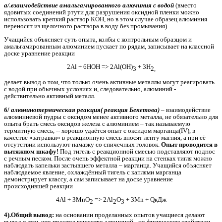
а/.взаимодействие амальгамированного алюминия с водой
(вместо
ядовитых соединений ртути для разрушения оксидной пленки можно
использовать крепкий раствор КОН, но в этом случае образец алюминия
переносят из щелочного раствора в воду без промывания).
Учащийся объясняет суть опыта, колбы с контрольным образцом и
амальгамированным алюминием пускает по рядам, записывает на классной
доске уравнение реакции
2Al + 6HOH => 2Al(OH)
+ 3H
3
2,
делает вывод о том, что только очень активные металлы могут реагировать
с водой при обычных условиях и, следовательно, алюминий -
действительно активный металл.
б/
алюминотермическая реакция( реакция Бекетова)
– взаимодействие
алюминиевой пудры с оксидом менее активного металла, не обязательно для
опыта брать смесь оксидов железа с алюминием – так называемую
термитную смесь, -- хорошо удаётся опыт с оксидом марганца(IV), в
качестве «затравки» в реакционную смесь вносят ленту магния, а при её
отсутствии используют намазку со спичечных головок.
Опыт проводится в
вытяжном шкафу!
Под тигель с реакционной смесью подставляют поднос
с речным песком. После очень эффектной реакции на стенках тигля можно
наблюдать капельки застывшего металла – марганца. Учащийся объясняет
наблюдаемое явление, охлаждённый тигель с каплями марганца
демонстрирует классу, а сам записывает на доске уравнение
происходившей реакции
4Al + 3MnO
=> 2Al
O
+ 3Mn + QкДж
2
2
3
4).Общий вывод:
на основании проделанных опытов учащиеся делают
вывод о том, что простое вещество алюминий - по физическим свойствам