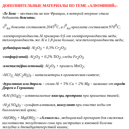
ДОПОЛНИТЕЛЬНЫЕ МАТЕРИАЛЫ ПО ТЕМЕ «АЛЮМИНИЙ»:
-Ле Бокс
– местность на юге Франции, в которой впервые стали
добывать
бокситы
;
0
0
0
0
-t
боксита составляет 2045
С, а t
криолита составляет 970
С;
пл
пл
-электропроводность Al примерно 0,6 от электропроводности меди;
теплопроводность же Al в 1,8 раза больше, чем теплопроводность меди;
-рубин(красный)
: Al
O
+ 0,3% Cr
O
;
2
3
2
3
-сапфир(синий)
: Al
O
+ 0,2% TiO
, следы Fe
O
2
3
2
2
3
-аметист(фиолетовый)
: Al
O
+ примесь MnO
;
2
3
2
-AlCl
Al(C
H
)
– катализаторы в органическом синтезе;
3,
2
5
3
-дуралюмин или дюраль
– сплав Al + 5% Cu + 2% Mg – название от
города
Дюрен в Германии;
-KAl (SO
)
– алюмокалиевые
квасцы, протрава
при крашении тканей;
4
2
-Al
( SO
)
– сульфат алюминия,
коагулянт
при очистке воды от
2
4
3
биологической грязи;
-Al(OH)
+ Mg(OH)
--
«Алмагель»
, медицинский препарат для снижения
3
2
кислотности желудочного сока при гастритах и язвенной болезни
желудка и двенадцатиперстной кишки;