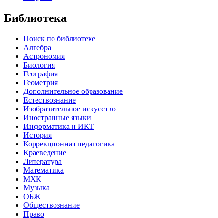
Библиотека
Поиск по библиотеке
Алгебра
Астрономия
Биология
География
Геометрия
Дополнительное образование
Естествознание
Изобразительное искусство
Иностранные языки
Информатика и ИКТ
История
Коррекционная педагогика
Краеведение
Литература
Математика
МХК
Музыка
ОБЖ
Обществознание
Право