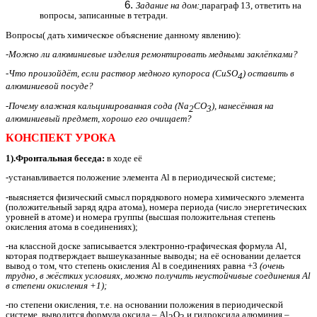
Задание на дом:
параграф 13, ответить на
вопросы, записанные в тетради.
Вопросы( дать химическое объяснение данному явлению):
-Можно ли алюминиевые изделия ремонтировать медными заклёпками?
-Что произойдёт, если раствор медного купороса (CuSO
) оставить в
4
алюминиевой посуде?
-Почему влажная кальцинированная сода (Na
CO
), нанесённая на
2
3
алюминиевый предмет, хорошо его очищает?
КОНСПЕКТ УРОКА
1).Фронтальная беседа:
в ходе её
-устанавливается положение элемента Al в периодической системе;
-выясняется физический смысл порядкового номера химического элемента
(положительный заряд ядра атома), номера периода (число энергетических
уровней в атоме) и номера группы (высшая положительная степень
окисления атома в соединениях);
-на классной доске записывается электронно-графическая формула Al,
которая подтверждает вышеуказанные выводы; на её основании делается
вывод о том, что степень окисления Al в соединениях равна +3
(очень
трудно, в жёстких условиях, можно получить неустойчивые соединения Al
в степени окисления +1);
-по степени окисления, т.е. на основании положения в периодической
системе, выводится формула оксида – Al
O
и гидроксида алюминия –