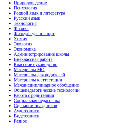
Природоведение
Психология
Родной язык и литература
Русский язык
Технология
Физика
Физкультура и спорт
Химия
Экология
Экономика
Администрирование школы
Внеклассная работа
Классное руководство
Материалы МО
Материалы для родителей
Материалы к аттестации
Междисциплинарное обобщение
Общепедагогические технологии
Работа с родителями
Социальная педагогика
Сценарии праздников
Аудиозаписи
Видеозаписи
Разное