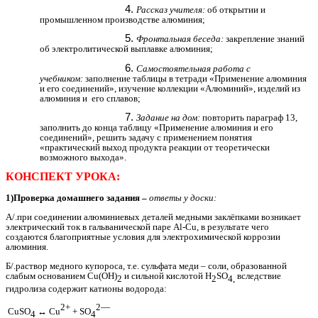
Рассказ учителя:
об открытии и
промышленном производстве алюминия;
Фронтальная беседа:
закрепление знаний
об электролитической выплавке алюминия;
Самостоятельная работа с
учебником:
заполнение таблицы в тетради «Применение алюминия
и его соединений», изучение коллекции «Алюминий», изделий из
алюминия и
его сплавов;
Задание на дом:
повторить параграф 13,
заполнить до конца таблицу «Применение алюминия и его
соединений», решить задачу с применением понятия
«практический выход продукта реакции от теоретически
возможного выхода».
КОНСПЕКТ УРОКА:
1)Проверка домашнего задания –
ответы у доски:
А/.при соединении алюминиевых деталей медными заклёпками возникает
электрический ток в гальванической паре Al-Cu, в результате чего
создаются благоприятные условия для электрохимической коррозии
алюминия.
Б/.раствор медного купороса, т.е. сульфата меди – соли, образованной
слабым основанием Cu(OH)
и сильной кислотой H
SO
вследствие
2
2
4,
гидролиза содержит катионы водорода:
2+
2—
CuSO
↔ Cu
+ SO
4
4