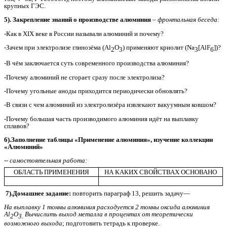
крупных ГЭС.
5). Закрепление знаний о производстве алюминия
–
фронтальная беседа:
-Как в ХIХ веке в России называли алюминий и почему?
-Зачем при электролизе глинозёма (Al
O
) применяют криолит (Na
[AlF
])?
2
3
3
6
-В чём заключается суть современного производства алюминия?
-Почему алюминий не сгорает сразу после электролиза?
-Почему угольные аноды приходится периодически обновлять?
-В связи с чем алюминий из электролизёра извлекают вакуумным ковшом?
-Почему большая часть производимого алюминия идёт на выплавку
сплавов?
6).Заполнение таблицы «Применение алюминия», изучение коллекции
«Алюминий»
-- самостоятельная работа:
ОБЛАСТЬ ПРИМЕНЕНИЯ
НА КАКИХ СВОЙСТВАХ ОСНОВАНО
7).Домашнее задание:
повторить параграф 13, решить задачу—
На выплавку 1 тонны алюминия расходуется 2 тонны оксида алюминия
Al
O
Вычислить выход металла в процентах от теоретически
2
3.
возможного выхода
; подготовить тетрадь к проверке.