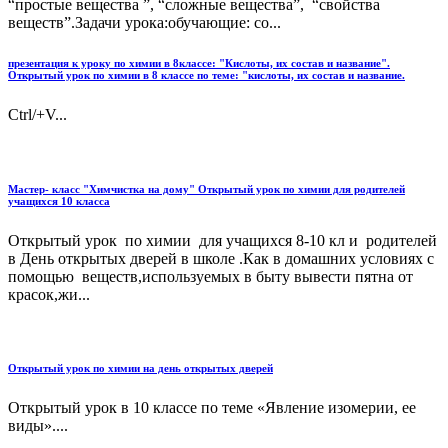
“простые вещества ”, “сложные вещества”, “свойства
веществ”.Задачи урока:обучающие: со...
презентация к уроку по химии в 8классе: "Кислоты, их состав и название".
Открытый урок по химии в 8 классе по теме: "кислоты, их состав и название.
Ctrl/+V...
Мастер- класс "Химчистка на дому" Открытый урок по химии для родителей
учащихся 10 класса
Открытый урок по химии для учащихся 8-10 кл и родителей
в День открытых дверей в школе .Как в домашних условиях с
помощью веществ,используемых в быту вывести пятна от
красок,жи...
Открытый урок по химии на день открытых дверей
Открытый урок в 10 классе по теме «Явление изомерии, ее
виды»....