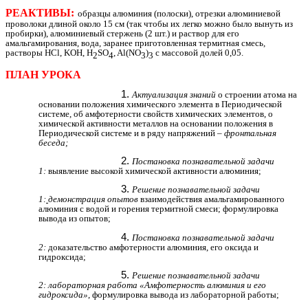
РЕАКТИВЫ:
образцы алюминия (полоски), отрезки алюминиевой
проволоки длиной около
15 см (так чтобы их легко можно было вынуть из
пробирки), алюминиевый стержень (2 шт.) и раствор для его
амальгамирования, вода, заранее приготовленная термитная смесь,
растворы HCl, KOH, H
SO
, Al(NO
)
с массовой долей 0,05.
2
4
3
3
ПЛАН УРОКА
Актуализация знаний
о строении атома на
основании положения химического элемента в Периодической
системе, об амфотерности свойств химических элементов, о
химической активности металлов на основании положения в
Периодической системе и в ряду напряжений –
фронтальная
беседа;
Постановка познавательной задачи
1:
выявление высокой химической активности алюминия;
Решение познавательной задачи
1:
демонстрация опытов
взаимодействия амальгамированного
алюминия с водой и горения термитной смеси; формулировка
вывода из опытов;
Постановка познавательной задачи
2:
доказательство амфотерности алюминия, его оксида и
гидроксида;
Решение познавательной задачи
2:
лабораторная работа «Амфотерность алюминия и его
гидроксида»
, формулировка вывода из лабораторной работы;