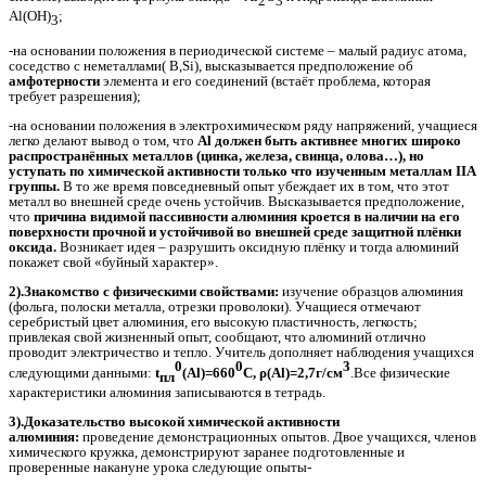
2
3
Al(OH)
;
3
-на основании положения в периодической системе – малый радиус атома,
соседство с неметаллами( В,Si), высказывается предположение об
амфотерности
элемента и его соединений (встаёт проблема, которая
требует разрешения);
-на основании положения в электрохимическом ряду напряжений, учащиеся
легко делают вывод о том, что
Al должен быть активнее многих широко
распространённых металлов (цинка, железа, свинца, олова…), но
уступать по химической активности только что изученным металлам IIA
группы.
В то же время повседневный опыт убеждает их в том, что этот
металл во внешней среде очень устойчив. Высказывается предположение,
что
причина видимой пассивности алюминия кроется в наличии на его
поверхности прочной и устойчивой во внешней среде защитной плёнки
оксида.
Возникает идея – разрушить оксидную плёнку и тогда алюминий
покажет свой «буйный характер».
2).Знакомство с физическими свойствами:
изучение образцов алюминия
(фольга, полоски металла, отрезки проволоки). Учащиеся отмечают
серебристый цвет алюминия, его высокую пластичность, легкость;
привлекая свой жизненный опыт, сообщают, что алюминий отлично
проводит электричество и тепло. Учитель дополняет наблюдения учащихся
0
0
3
следующими данными:
t
(Al)=660
C, ρ(Al)=2,7г/см
.Все физические
пл
характеристики алюминия записываются в тетрадь.
3).Доказательство высокой химической активности
алюминия:
проведение демонстрационных опытов. Двое учащихся, членов
химического кружка, демонстрируют заранее подготовленные и
проверенные накануне урока следующие опыты-