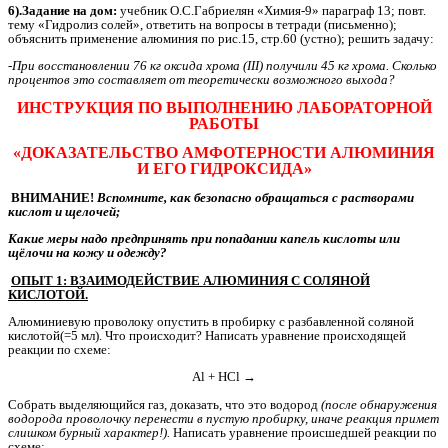
6).Задание на дом:
учебник О.С.Габриелян «Химия-9» параграф 13; повт.
тему «Гидролиз солей», ответить на вопросы в тетради (письменно);
объяснить применение алюминия по рис.15, стр.60 (устно); решить задачу:
-При восстановлении
76 кг оксида хрома (III) получили
45 кг хрома. Сколько
процентов это составляет от теоретически возможного выхода?
ИНСТРУКЦИЯ ПО ВЫПОЛНЕНИЮ ЛАБОРАТОРНОЙ
РАБОТЫ
«ДОКАЗАТЕЛЬСТВО АМФОТЕРНОСТИ АЛЮМИНИЯ
И ЕГО ГИДРОКСИДА»
ВНИМАНИЕ!
Вспомните, как безопасно обращаться с растворами
кислот и щелочей;
Какие меры надо предпринять при попадании капель кислоты или
щёлочи на кожу и одежду?
ОПЫТ 1: ВЗАИМОДЕЙСТВИЕ АЛЮМИНИЯ С СОЛЯНОЙ
КИСЛОТОЙ.
Алюминиевую проволоку опустить в пробирку с разбавленной соляной
кислотой(=5 мл). Что происходит? Написать уравнение происходящей
реакции по схеме:
Al + HCl →
Собрать выделяющийся газ, доказать, что это водород
(после обнаружения
водорода проволочку перенести в пустую пробирку, иначе реакция примет
слишком бурный характер!).
Написать уравнение происшедшей реакции по
схеме: