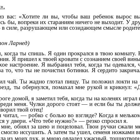
».
з вас: «Хотите ли вы, чтобы ваш ребенок вырос выс
ось бы, вопреки их стараниям ничего не выходит. У дру
— в силе, разрушающем или созидающем смысле родите
тон Ларнед)
 когда ты спишь. Я один прокрался в твою комнату. Н
яния. Я пришел к твоей кровати с сознанием своей вины
охое настроение. Я выбранил тебя, когда ты одевался,
 то, что ты не почистил ботинки. Я сердито закрича
лил чай. Ты жадно глотал пищу. Ты положил локти на 
оезд, ты обернулся, помахал мне рукой и крикнул: «Д
ороге домой, я заметил тебя, когда ты на коленях игра
реди меня. Чулки дорого стоят — и если бы ты долже
оворил твой отец!
я читал, — робко с болью во взгляде? Когда я мельком
я у двери. «Что тебе нужно?» — резко спросил я.
 мне, обнял за шею и поцеловал. Твои ручки сжали м
смогло иссушить. А затем ты ушел, семеня ножками вв
знула из моих рук, и мною овладел ужасный, тошнотво