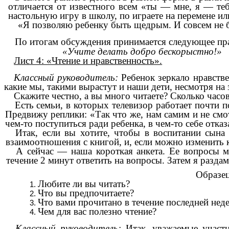
отличается от известного всем «ты — мне, я — т
настольную игру в школу, по играете на перемене ил
«Я позволяю ребенку быть щедрым. И совсем не б
По итогам обсуждения принимается следующее пра
«Учите делать добро бескорыстно!»
Лист 4: «Чтение и нравственность».
Классный руководитель:
Ребенок зеркало нравстве
какие мы, такими вырастут и наши дети, несмотря на 
Скажите честно, а вы много читаете? Сколько часо
Есть семьи, в которых телевизор работает почти п
Предвижу реплики: «Так что же, нам самим и не смот
чем-то поступиться ради ребенка, в чем-то себе отка
Итак, если вы хотите, чтобы в воспитании сына
взаимоотношения с книгой, и, если можно изменить 
А сейчас — наша короткая анкета. Ее вопросы м
течение 2 минут ответить на вопросы. Затем я разда
Образе
Любите ли вы читать?
Что вы предпочитаете?
Что вами прочитано в течение последней нед
Чем для вас полезно чтение?
Классный руководитель:
Итак, уважаемые участ