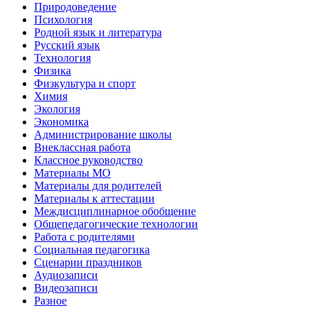
Природоведение
Психология
Родной язык и литература
Русский язык
Технология
Физика
Физкультура и спорт
Химия
Экология
Экономика
Администрирование школы
Внеклассная работа
Классное руководство
Материалы МО
Материалы для родителей
Материалы к аттестации
Междисциплинарное обобщение
Общепедагогические технологии
Работа с родителями
Социальная педагогика
Сценарии праздников
Аудиозаписи
Видеозаписи
Разное