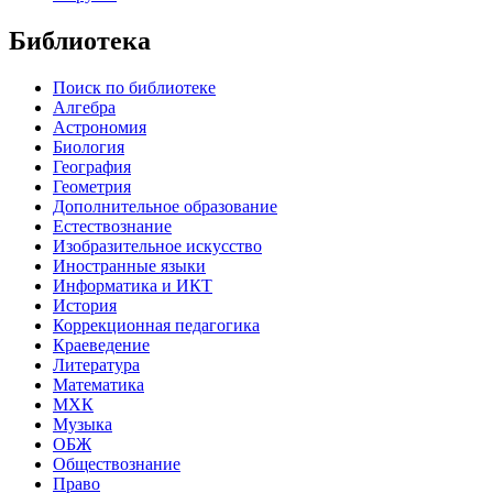
Библиотека
Поиск по библиотеке
Алгебра
Астрономия
Биология
География
Геометрия
Дополнительное образование
Естествознание
Изобразительное искусство
Иностранные языки
Информатика и ИКТ
История
Коррекционная педагогика
Краеведение
Литература
Математика
МХК
Музыка
ОБЖ
Обществознание
Право