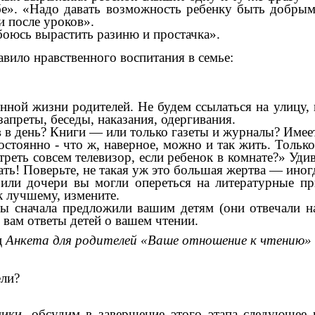
ебе». «Надо давать возможность ребенку быть добры
и после уроков».
оюсь вырастить разиню и простачка».
вило нравственного воспитания в семье:
нной жизни родителей. Не будем ссылаться на улицу, 
запреты, беседы, наказания, одергивания.
в в день? Книги — или только газеты и журналы? Имеет 
остоянно - что ж, наверное, можно и так жить. Тольк
реть совсем телевизор, если ребенок в комнате?» Уди
зать! Поверьте, не такая уж это большая жертва — ино
 или дочери вы могли опереться на литературные п
к лучшему, измените.
ы сначала предложили вашим детям (они отвечали на
м вам ответы детей о вашем чтении.
ц
Анкета для родителей «Ваше отношение к чтению»
ели?
ники, обсудим в завершение этого этапа следующее 