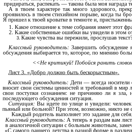
придираться, распекать — такова была моя награда те
А в твоем характере так много здорового, прекр
проявилось в твоем стихийном порыве, когда ты брос
Я пришел к твоей кроватке в темноте и, пристыженны
1. Какое отношение к теме собрания имеет этот фр
2. Какие собственные ошибки вы увидели в этом о
Какие чувства вы пережили, прослушав текст
Классный руководитель:
Завершить обсуждение я
обсуждения выбирается то, которое, по мнению бол
<<Не критикуй! Побойся ранить слово
Лист 3. «Добро должно быть бескорыстным».
Классный руководитель:
Дети — всегда носители 
вносит свои системы ценностей и требований в мир 
свои поступки сознанием: не причиняю ли я зла, 
последующего обсуждения ситуация.
Ситуация:
Вы идете по улице и увидели: человек 
пьяный или больной? При этом, возможно, никто не с
Каждый родитель выполняет это задание для себя,
Классный руководитель:
А теперь я раздам вам лис
в аналогичной ситуации с больным животным, заме
«С самого раннего детства в разной форме в разли