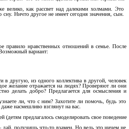
же велико, как рассвет над далекими холмами. Это
 сну. Ничто другое не имеет сегодня значения, сын.
ое правило нравственных отношений в семье. После
 Возможный вариант:
 в другую, из одного коллектива в другой, человек
ждое желание отражается на людях? Проверяют ли они
стно делать добро? Предлагается для осмысления и
узнаете ли, что с ним? Захотите ли помочь, будь это
даже насмешливо взглянут на вас.
тей (детям предлагалось смоделировать свое поведение
 дай, получишь что-то взамен. Но ведь это ничем не