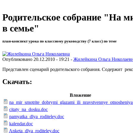
Родительское собрание "На м
в семье"
план-конспект урока по классному руководству (7 класс) по теме
Опубликовано 20.12.2010 - 19:21 -
Жилейкина Ольга Николаев
Представлен сценарий родительского собрания. Содержит реко
Скачать:
Вложение
na_mir_smotrite_dobrymi_glazami_ili_nravstvennye_otnosheniy
citaty_na_dosku.doc
pamyatka_dlya_roditeley.doc
kalendar.doc
Anketa_dlya_roditeley.doc