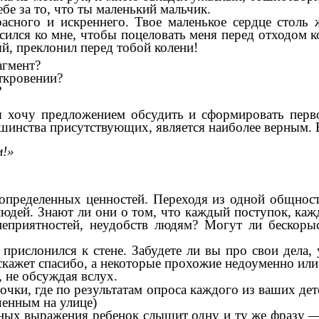
бе за то, что ты маленький мальчик.
асного и искреннего. Твое маленькое сердце столь 
ился ко мне, чтобы поцеловать меня перед отходом ко
й, преклонил перед тобой колени!
агмент?
ткровении?
?
 хочу предложением обсудить и сформировать перв
ьшинства присутствующих, является наиболее верным.
м!»
определенных ценностей. Переходя из одной общности
людей. Знают ли они о том, что каждый поступок, ка
неприятностей, неудобств людям? Могут ли бескоры
прислонился к стене. Забудете ли вы про свои дела, 
кажет спасибо, а некоторые прохожие недоуменно или 
 не обсуждая вслух.
точки, где по результатам опроса каждого из ваших де
ченным на улице)
чных выражения ребенок слышит одну и ту же фразу —