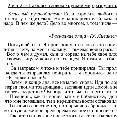
Лист 2: «Ты бойся словом хрупкий мир разрушить
Классный руководитель:
Если спросить любого и
ответят утвердительно. Но у одних родителей, казал
надо. В чем же дело? Дело во многом, в том числе 
«Раскаяние отца» (У. Ливингс
Послушай, сын. Я произношу эти слова в то время,
читал газету, на меня нахлынула тяжелая волна раска
Вот о чем я думал, сын: я сорвал на тебе свое пл
своему лицу мокрым полотенцем. Я отчитал тебя за
пол.
За завтраком я тоже к тебе придирался. Ты про
когда ты отправился поиграть, а я торопился на п
«Распрями плечи!»
Затем, в конце дня, все началось снова. Идя по д
перед твоими товарищами, заставив идти домой впе
более аккуратным! Вообрази только, сын, что это г
Помнишь, как ты вошел затем в библиотеку, где 
что мне помешали, ты в нерешительности остановилс
Ты ничего не ответил, но порывисто бросился ко
которую даже мое пренебрежительное отношение не 
Так вот, сын, вскоре после этого газета высколь