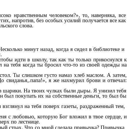
око нравственным человеком?», то, наверняка, все
гих, напротив, без особых усилий получается все как
льского слова.
есколько минут назад, когда я сидел в библиотеке и
.
 чтобы идти в школу, так как ты только прикоснулся к
л на тебя когда ты бросил что-то из своей одежды на
стол. Ты слишком густо намаз хлеб маслом. А затем,
о свиданья,.папа!», я же нахмурил брови и отвечал:
л в шарики. На твоих чулках были дыры. Я унизил тебя
н был покупать их на собственные деньги, то был бы
 взглянул на тебя поверх газеты, раздраженный тем,
еня с любовью, которую Бог вложил в твое сердце, и
ерх по лестнице.
рный страх. Что со мной сделала привычка? Привычка