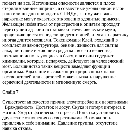
пойдет на все. Источником опасности являются и плохо
стерилизованные шприцы, а совместные уколы одной иглой
рано или поздно приводят к СПИДу , к тому же в яде-
наркотике могут оказаться откровенно ядовитые примеси.
Желающие избавиться от пристрастия к опиатам проходят
через сущий ад - они испытывают нечеловеческие муки,
продолжающиеся от недели до десяти дней, а тяга к наркотику
иногда длится месяцами. Токсикоманы Клей, входящий в
комплект авиаконструктора, бензин, жидкость для снятия
лака, чистящие и моющие средства - все это вещества,
постоянно использующиеся в быту, и все они содержат
химикалии, которые, испаряясь, действуют на человеческий
мозг. Большинство таких веществ замедляет функции
организма. Вдыхание высококонцентрированных паров
растворителей или аэрозолей может вызвать нарушение
сердечной деятельности и мгновенную смерть.
Слайд 7
Существует множество причин злоупотребления наркотиками
. Враждебность. Достаток и досуг. Скука и потеря интереса к
жизни. Уход от физического стресса. Попытка установить
дружеские отношения со сверстниками. Возможность
привлечь к себе внимание. Давление группы, отсутствие
навыка отказа.