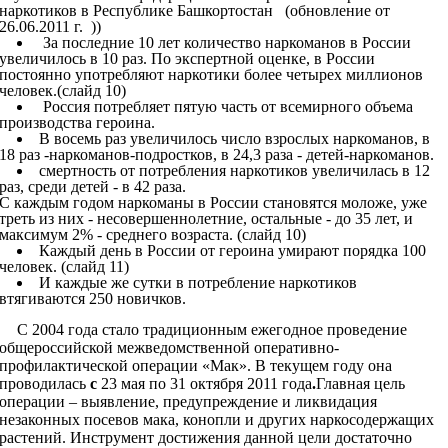
наркотиков в Республике Башкортостан (обновление от
26.06.2011 г. ))
За последние 10 лет количество наркоманов в России
увеличилось в 10 раз. По экспертной оценке, в России
постоянно употребляют наркотики более четырех миллионов
человек.(слайд 10)
Россия потребляет пятую часть от всемирного объема
производства героина.
В восемь раз увеличилось число взрослых наркоманов, в
18 раз -наркоманов-подростков, в 24,3 раза - детей-наркоманов.
смертность от потребления наркотиков увеличилась в 12
раз, среди детей - в 42 раза.
С каждым годом наркоманы в России становятся моложе, уже
треть из них - несовершеннолетние, остальные - до 35 лет, и
максимум 2% - среднего возраста. (слайд 10)
Каждый день в России от героина умирают порядка 100
человек. (слайд 11)
И каждые же сутки в потребление наркотиков
втягиваются 250 новичков.
С 2004 года стало традиционным ежегодное проведение
общероссийской межведомственной оперативно-
профилактической операции «Мак». В текущем году она
проводилась
с
23 мая по 31 октября 2011 года
.
Главная цель
операции – выявление, предупреждение и ликвидация
незаконных посевов мака, конопли и других наркосодержащих
растений. Инструмент достижения данной цели достаточно