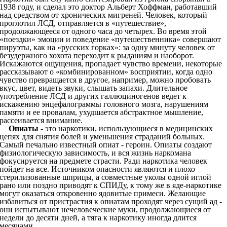
1938 году, и сделал это доктор Альберт Хоффман, работавший
над средством от хронических мигреней. Человек, который
проглотил ЛСД, отправляется в «путешествие»,
продолжающееся от одного часа до четырех. Во время этой
«поездки» эмоции и поведение «путешественника» совершают
пируэты, как на «русских горках»: за одну минуту человек от
безудержного хохота переходит к рыданиям и наоборот.
Искажаются ощущения, пропадает чувство времени, некоторые
рассказывают о «комбинированном» восприятии, когда одно
чувство превращается в другое, например, можно пробовать
вкус, цвет, видеть звуки, слышать запахи. Длительное
употребление ЛСД и других галлюциногенов ведет к
искажению энцефалограммы головного мозга, нарушениям
памяти и ее провалам, ухудшается абстрактное мышление,
рассеивается внимание.
Опиаты -
это наркотики, использующиеся в медицинских
цепях для снятия болей и уменьшения страданий больных.
Самый печально известный опиат - героин. Опиаты создают
физиологическую зависимость, и вся жизнь наркомана
фокусируется на предмете страсти. Ради наркотика человек
пойдет на все. Источником опасности являются и плохо
стерилизованные шприцы, а совместные уколы одной иглой
рано или поздно приводят к СПИДу, к тому же в яде-наркотике
могут оказаться откровенно ядовитые примеси. Желающие
избавиться от пристрастия к опиатам проходят через сущий ад -
они испытывают нечеловеческие муки, продолжающиеся от
недели до десяти дней, а тяга к наркотику иногда длится
месяцами.