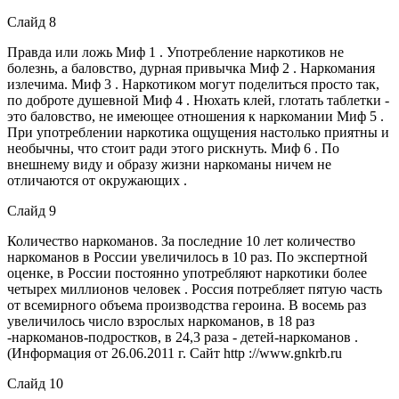
Слайд 8
Правда или ложь Миф 1 . Употребление наркотиков не
болезнь, а баловство, дурная привычка Миф 2 . Наркомания
излечима. Миф 3 . Наркотиком могут поделиться просто так,
по доброте душевной Миф 4 . Нюхать клей, глотать таблетки -
это баловство, не имеющее отношения к наркомании Миф 5 .
При употреблении наркотика ощущения настолько приятны и
необычны, что стоит ради этого рискнуть. Миф 6 . По
внешнему виду и образу жизни наркоманы ничем не
отличаются от окружающих .
Слайд 9
Количество наркоманов. За последние 10 лет количество
наркоманов в России увеличилось в 10 раз. По экспертной
оценке, в России постоянно употребляют наркотики более
четырех миллионов человек . Россия потребляет пятую часть
от всемирного объема производства героина. В восемь раз
увеличилось число взрослых наркоманов, в 18 раз
-наркоманов-подростков, в 24,3 раза - детей-наркоманов .
(Информация от 26.06.2011 г. Сайт http ://www.gnkrb.ru
Слайд 10