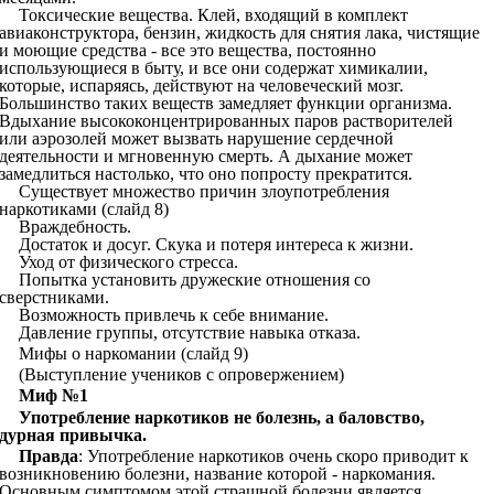
Токсические вещества. Клей, входящий в комплект
авиаконструктора, бензин, жидкость для снятия лака, чистящие
и моющие средства - все это вещества, постоянно
использующиеся в быту, и все они содержат химикалии,
которые, испаряясь, действуют на человеческий мозг.
Большинство таких веществ замедляет функции организма.
Вдыхание высококонцентрированных паров растворителей
или аэрозолей может вызвать нарушение сердечной
деятельности и мгновенную смерть. А дыхание может
замедлиться настолько, что оно попросту прекратится.
Существует множество причин злоупотребления
наркотиками (слайд 8)
Враждебность.
Достаток и досуг. Скука и потеря интереса к жизни.
Уход от физического стресса.
Попытка установить дружеские отношения со
сверстниками.
Возможность привлечь к себе внимание.
Давление группы, отсутствие навыка отказа.
Мифы о наркомании (слайд 9)
(Выступление учеников с опровержением)
Миф №1
Употребление наркотиков не болезнь, а баловство,
дурная привычка.
Правда
: Употребление наркотиков очень скоро приводит к
возникновению болезни, название которой - наркомания.
Основным симптомом этой страшной болезни является