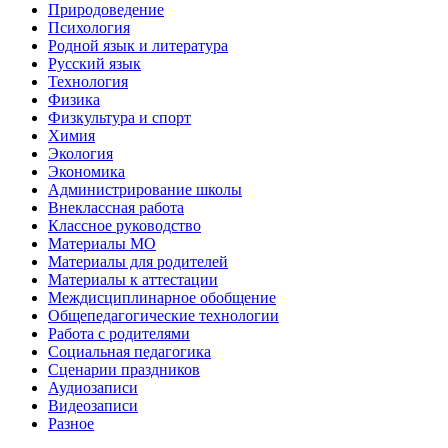
Природоведение
Психология
Родной язык и литература
Русский язык
Технология
Физика
Физкультура и спорт
Химия
Экология
Экономика
Администрирование школы
Внеклассная работа
Классное руководство
Материалы МО
Материалы для родителей
Материалы к аттестации
Междисциплинарное обобщение
Общепедагогические технологии
Работа с родителями
Социальная педагогика
Сценарии праздников
Аудиозаписи
Видеозаписи
Разное