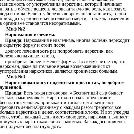
зависимость от употребления наркотика, который начинает
играть в обмене веществ человека такую же роль, как воздух,
вода и пища. Если эту болезнь вовремя не остановить, то она
приводит к ранней и мучительной смерти, - так как изменения
в организме становятся необратимыми.
Миф №2
Наркомания излечима.
Правда
: Наркомания неизлечима, иногда болезнь переходит
в скрытую форму и стоит после
долгого лечения хоть раз попробовать наркотик, как
болезнь вспыхивает снова,
приобретая более тяжелые формы. Поэтому считается, что
наркоман, даже длительное время воздержавшийся от
употребления наркотиков, является хронически больным.
Миф №3
Наркотиками могут поделиться просто так, по доброте
душевной.
Правда
: Есть такая поговорка: « Бесплатный сыр бывает
только в мышеловке». Наркотики сначала предлагают
бесплатно, человек привыкает и тогда с него начинают
требовать деньги.Организму с каждым разом требуется все
больше наркотика и денег, соответственно,тоже. И вот уже для
того, чтобы каждый день иметь свою дозу, наркоман начинает
приучать к наркотикам своих знакомых. За каждого новичка
он получает бесплатную дозу.