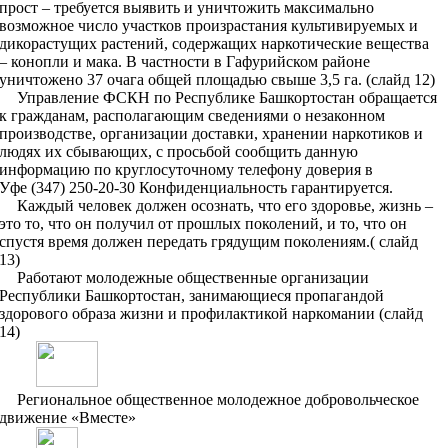
прост – требуется выявить и уничтожить максимально
возможное число участков произрастания культивируемых и
дикорастущих растений, содержащих наркотические вещества
– конопли и мака.
В частности в Гафурийском районе
уничтожено 37 очага общей площадью свыше 3,5 га.
(слайд 12
)
Управление ФСКН по Республике Башкортостан обращается
к гражданам, располагающим сведениями о незаконном
производстве, организации доставки, хранении наркотиков и
людях их сбывающих, с просьбой сообщить данную
информацию по круглосуточному телефону доверия в
Уфе (347) 250-20-30 Конфиденциальность гарантируется.
Каждый человек должен осознать, что его здоровье, жизнь –
это то, что он получил от прошлых поколений, и то, что он
спустя время должен передать грядущим поколениям.( слайд
13)
Работают
м
олодежные общественные организации
Республики Башкортостан, занимающиеся пропагандой
здорового образа жизни и профилактикой наркомании
(слайд
14)
Региональное общественное молодежное добровольческое
движение «Вместе»