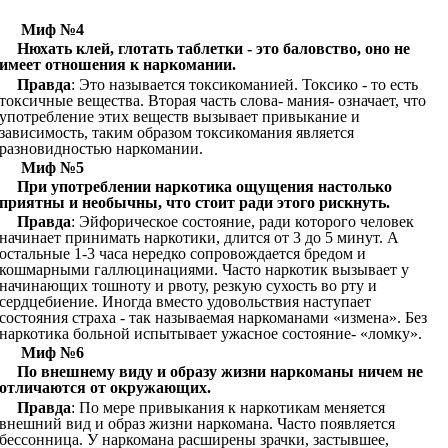
Миф №4
Нюхать клей, глотать таблетки - это баловство, оно не
имеет отношения к наркомании.
Правда
: Это называется токсикоманией. Токсико - то есть
токсичные вещества. Вторая часть слова- мания- означает, что
употребление этих веществ вызывает привыкание и
зависимость, таким образом токсикомания является
разновидностью наркомании.
Миф №5
При употреблении наркотика ощущения настолько
приятны и необычны, что стоит ради этого рискнуть.
Правда
: Эйфорическое состояние, ради которого человек
начинает принимать наркотики, длится от 3 до 5 минут. А
остальные 1-3 часа нередко сопровождается бредом и
кошмарными галлюцинациями. Часто наркотик вызывает у
начинающих тошноту и рвоту, резкую сухость во рту и
сердцебиение. Иногда вместо удовольствия наступает
состояния страха - так называемая наркоманами «измена». Без
наркотика больной испытывает ужасное состояние- «ломку».
Миф №6
По внешнему виду и образу жизни наркоманы ничем не
отличаются от окружающих.
Правда
: По мере привыкания к наркотикам меняется
внешний вид и образ жизни наркомана. Часто появляется
бессонница. У наркомана расширены зрачки, застывшее,