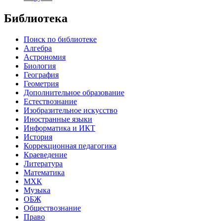
Библиотека
Поиск по библиотеке
Алгебра
Астрономия
Биология
География
Геометрия
Дополнительное образование
Естествознание
Изобразительное искусство
Иностранные языки
Информатика и ИКТ
История
Коррекционная педагогика
Краеведение
Литература
Математика
МХК
Музыка
ОБЖ
Обществознание
Право