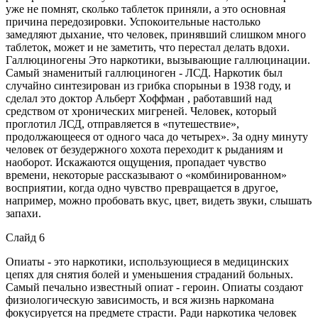
уже не помнят, сколько таблеток приняли, а это основная
причина передозировки. Успокоительные настолько
замедляют дыхание, что человек, принявший слишком много
таблеток, может и не заметить, что перестал делать вдохи.
Галлюциногены Это наркотики, вызывающие галлюцинации.
Самый знаменитый галлюциноген - ЛСД. Наркотик был
случайно синтезирован из грибка спорыньи в 1938 году, и
сделал это доктор Альберт Хоффман , работавший над
средством от хронических мигреней. Человек, который
проглотил ЛСД, отправляется в «путешествие»,
продолжающееся от одного часа до четырех». За одну минуту
человек от безудержного хохота переходит к рыданиям и
наоборот. Искажаются ощущения, пропадает чувство
времени, некоторые рассказывают о «комбинированном»
восприятии, когда одно чувство превращается в другое,
например, можно пробовать вкус, цвет, видеть звуки, слышать
запахи.
Слайд 6
Опиаты - это наркотики, использующиеся в медицинских
цепях для снятия болей и уменьшения страданий больных.
Самый печально известный опиат - героин. Опиаты создают
физиологическую зависимость, и вся жизнь наркомана
фокусируется на предмете страсти. Ради наркотика человек