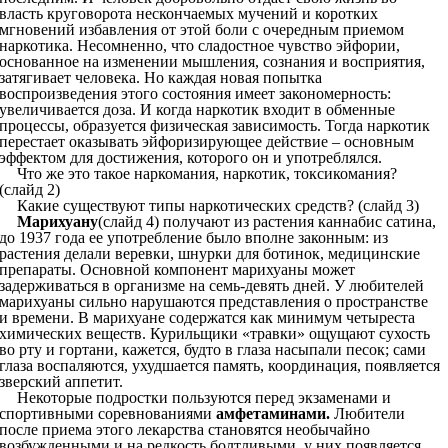
власть круговорота нескончаемых мучений и коротких
мгновений избавления от этой боли с очередным приемом
наркотика. Несомненно, что сладостное чувство эйфории,
основанное на изменении мышления, сознания и восприятия,
затягивает человека. Но каждая новая попытка
воспроизведения этого состояния имеет закономерность:
увеличивается доза. И когда наркотик входит в обменные
процессы, образуется физическая зависимость. Тогда наркотик
перестает оказывать эйфоризирующее действие – основным
эффектом для достижения, которого он и употреблялся.
Что же это такое наркомания, наркотик, токсикомания?
(слайд 2)
Какие существуют типы наркотических средств? (слайд 3)
Марихуану
(слайд 4) получают из растения каннабис сатина,
до 1937 года ее употребление было вполне законным: из
растения делали веревки, шнурки для ботинок, медицинские
препараты. Основной компонент марихуаны может
задерживаться в организме на семь-девять дней. У любителей
марихуаны сильно нарушаются представления о пространстве
и времени. В марихуане содержатся как минимум четыреста
химических веществ. Курильщики «травки» ощущают сухость
во рту и гортани, кажется, будто в глаза насыпали песок; сами
глаза воспаляются, ухудшается память, координация, появляется
зверский аппетит.
Некоторые подростки пользуются перед экзаменами и
спортивными соревнованиями
амфетаминами.
Любители
после приема этого лекарства становятся необычайно
возбужденными и на редкость болтливыми, у них появляется