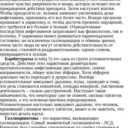
ложное чувство уверенности и мощи, которое исчезает после
прекращения действия препарата. Затем наступает апатия.
Чтобы преодолеть ее, человек начинает увеличивать дозы
амфетамина, принимать его все более часто. Вскоре организм
привыкает к наркотику, и, чтобы достичь прежних ощущений,
его требуется все больше и больше. Отрицательные
последствия амфетаминов затрагивают как физиологию, так и
психику. У наркомана может развиваться параноидальное
состояние, не исключены галлюцинации и обманы зрения,
очень часто люди не могут отличить действительность от
иллюзии, становятся раздражительными, одним словом,
превращаются в психов.
Барбитураты-
(слайд 5) это одна из групп успокоительных
средств. Действие этих наркотиков диаметрально
противоположно амфетаминам: расслабление, снятие
напряженности, общее чувство эйфории. Хотя эйфория
довольно часто переходит в депрессию. Вообще
успокоительные замедляют дыхание, пульс, приводят к тому,
что речь становится невнятной, походка неверной, умственная
деятельность – сильно расстроенной. Наступает такая
забывчивость, что некоторые уже не помнят, сколько таблеток
приняли, а это основная причина передозировки.
Успокоительные настолько замедляют дыхание, что человек,
принявший слишком много таблеток, может и не заметить, что
перестал делать вдохи
Галлюциногены
- это наркотики, вызывающие
галлюцинации. Самый знаменитый галлюциноген - ЛСД.
Наркотик был случайно синтезирован из грибка спорыньи в