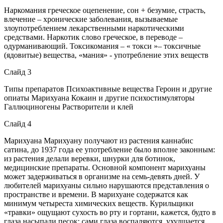
Наркомания греческое оцепенение, сон + безумие, страсть,
влечение – хронические заболевания, вызываемые
злоупотреблением лекарственными наркотическими
средствами. Наркотик слово греческое, в переводе –
одурманивающий. Токсикомания – « токси »– токсичные
(ядовитые) вещества, «мания» - употребление этих веществ
Слайд 3
Типы препаратов Психоактивные вещества Героин и другие
опиаты Марихуана Кокаин и другие психостимуляторы
Галлюциногены Растворители и клей
Слайд 4
Марихуана Марихуану получают из растения каннабис
сатина, до 1937 года ее употребление было вполне законным:
из растения делали веревки, шнурки для ботинок,
медицинские препараты. Основной компонент марихуаны
может задерживаться в организме на семь-девять дней. У
любителей марихуаны сильно нарушаются представления о
пространстве и времени. В марихуане содержатся как
минимум четыреста химических веществ. Курильщики
«травки» ощущают сухость во рту и гортани, кажется, будто в
глаза насыпали песок; сами глаза воспаляются, ухудшается