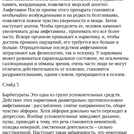
память, координация, появляется зверский аппетит.
Амфетамин После приема этого препарата становятся
необычайно возбужденными и на редкость болтливыми,
появляется ложное чувство уверенности и мощи. Затем
наступает апатия. Чтобы преодолеть ее, человек начинает
увеличивать дозы амфетамина , принимать его все более
часто. Вскоре организм привыкает к наркотику, и, чтобы
достичь прежних ощущений, его требуется все больше и
больше. Отрицательные последствия амфетаминов
затрагивают как физиологию, так и психику. У наркомана
может развиваться параноидальное состояние, не исключены
галлюцинации и обманы зрения, очень часто люди не могут
отличить действительность от иллюзии, становятся
раздражительными, одним словом, превращаются в психов.
Слайд 5
Барбитураты Это одна из групп успокоительных средств.
Действие этих наркотиков диаметрально противоположно
амфетаминам : расслабление, снятие напряженности, общее
чувство эйфории. Хотя эйфория довольно часто переходит в
депрессию. Вообще успокоительные замедляют дыхание,
пульс, приводят к тому, что речь становится невнятной,
походка неверной, умственная деятельность – сильно
расстроенной. Наступает такая забывчивость, что некоторые