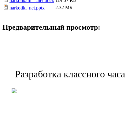
114.37 КБ
narkotikam__-net.docx
2.32 МБ
narkotiki_net.pptx
Предварительный просмотр:
Разработка классного часа