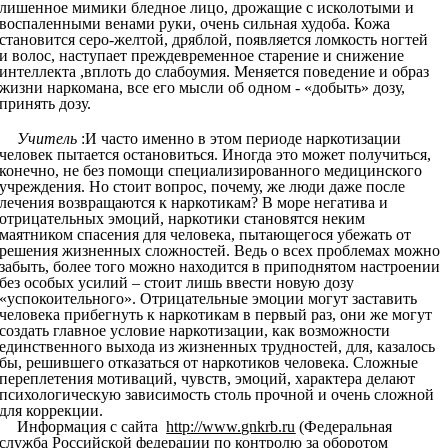
лишенное мимики бледное лицо, дрожащие с исколотыми и
воспаленными венами руки, очень сильная худоба. Кожа
становится серо-желтой, дряблой, появляется ломкость ногтей
и волос, наступает преждевременное старение и снижение
интеллекта ,вплоть до слабоумия. Меняется поведение и образ
жизни наркомана, все его мысли об одном - «добыть» дозу,
принять дозу.
Учитель
:И часто именно в этом периоде наркотизации
человек пытается остановиться. Иногда это может получиться,
конечно, не без помощи специализированного медицинского
учреждения. Но стоит вопрос, почему, же люди даже после
лечения возвращаются к наркотикам? В море негатива и
отрицательных эмоций, наркотики становятся неким
маятником спасения для человека, пытающегося убежать от
решения жизненных сложностей. Ведь о всех проблемах можно
забыть, более того можно находится в приподнятом настроении
без особых усилий – стоит лишь ввести новую дозу
«успокоительного». Отрицательные эмоции могут заставить
человека прибегнуть к наркотикам в первый раз, они же могут
создать главное условие наркотизации, как возможности
единственного выхода из жизненных трудностей, для, казалось
бы, решившего отказаться от наркотиков человека. Сложные
переплетения мотиваций, чувств, эмоций, характера делают
психологическую зависимость столь прочной и очень сложной
для коррекции.
Информация с сайта
http://www.gnkrb.ru
(Федеральная
служба Российской федерации по контролю за оборотом