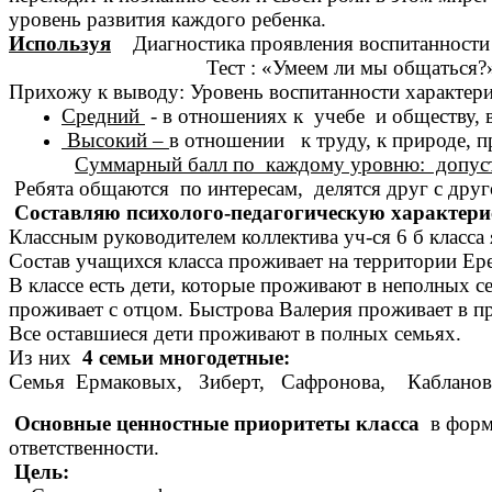
уровень развития каждого ребенка.
Используя
Диагностика проявления воспитанности
Тест : «Умеем ли мы общаться?
Прихожу к выводу: Уровень воспитанности характер
Средний
- в отношениях к учебе и обществу, 
Высокий –
в отношении к труду, к природе, п
Суммарный балл по каждому уровню: допус
Ребята общаются по интересам, делятся друг с друг
Составляю психолого-педагогическую характерис
Классным руководителем коллектива уч-ся 6 б класса
Состав учащихся класса проживает на территории Ерем
В классе есть дети, которые проживают в неполных с
проживает с отцом. Быстрова Валерия проживает в п
Все оставшиеся дети проживают в полных семьях.
Из них
4 семьи многодетные:
Семья Ермаковых, Зиберт, Сафронова, Кабланов
Основные ценностные приоритеты класса
в форми
ответственности.
Цель: