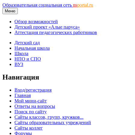
Образовательная социальная сеть
ns
portal.ru
Меню
Обзор возможностей
Детский проект «Алые паруса»
Аттестация педагогических работников
Детский сад
Начальная школа
Школа
НПО и СПО
ВУЗ
Навигация
Вход/регистрация
Главная
Мой мини-сайт
Ответы на вопросы
Поиск по сайту
Сайты классов, групп, кружков...
Сайты образовательных учреждений
Сайты коллег
Форумы