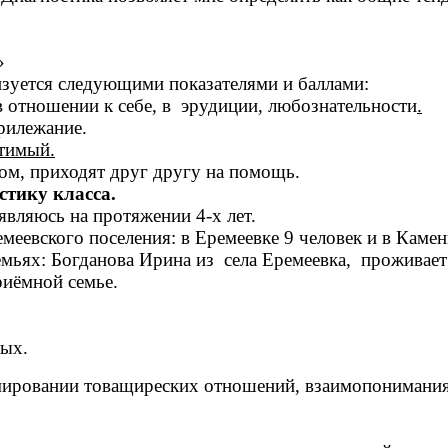
»
изуется следующими показателями и баллами:
в отношении к себе, в эрудиции, любознательности
.
рилежание.
тимый.
ом, приходят друг другу на помощь.
тику класса.
 являюсь на протяжении 4-х лет.
еевского поселения: в Еремеевке 9 человек и в Камен
емьях: Богданова Ирина из села Еремеевка, проживает
риёмной семье.
ых.
ровании товащиреских отношений, взаимопонимания, в