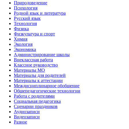
Природоведение
Психология
Родной язык и литература
Русский язык
Технология
Физика
Физкультура и спорт
Химия
Экология
Экономика
Администрирование школы
Внеклассная работа
Классное руководство
Материалы МО
Материалы для родителей
Материалы к аттестации
Междисциплинарное обобщение
Общепедагогические технологии
Работа с родителями
Социальная педагогика
Сценарии праздников
Аудиозаписи
Видеозаписи
Разное