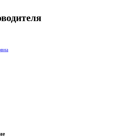
оводителя
овна
ие