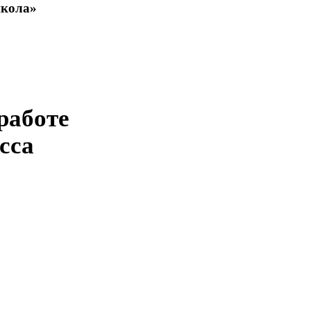
школа»
работе
сса