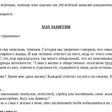
беждениях, потому что именно от убеждений зависят взаимоотн
ащихся.
ХОД ЗАНЯТИЯ
 спрашивал:
я ему неясным, темным. Сегодня мы уверенно говорим, что смы
рного жанра. И как человек ответит на него, ведь от этого отве
 тех пор предлагалось так много объяснений, что их невозможн
дрецы античности. "Смысл жизни в общественно -полезном труд
дом из них, взятом в отдельности, содержится лишь доля истин
у? Зачем мне дана жизнь? Каждый ответит на него по-своему. И
ош…
авоевание титулов, почестей, сердец или посвятить свою жизнь
илосердию, Богу или дьяволу?
цель и смысл жизни в том, что заставляет тебя подниматься на
ла смысл»