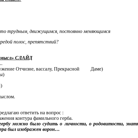
ем-то трудным, движущимся, постоянно меняющимся
ередой полос, препятствий?
 смысл» СЛАЙД
..
служение Отчизне, вассалу, Прекрасной Даме)
ы)
)
мыслом.
редлагаю ответить на вопрос :
ажения контура фамильного герба.
 гербу можно было судить о личности, о родовитости, знат
бера был изображен ворон…