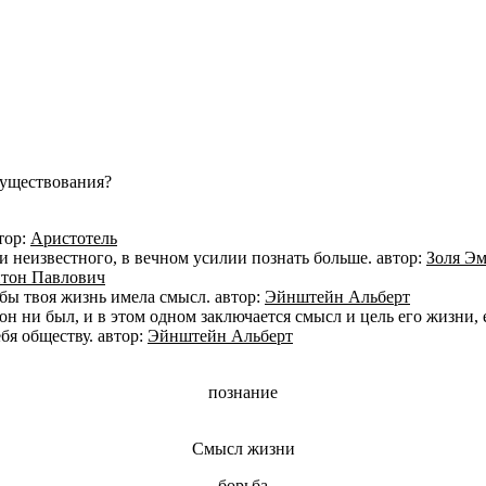
существования?
тор:
Аристотель
и неизвестного, в вечном усилии познать больше. автор:
Золя Э
нтон Павлович
тобы твоя жизнь имела смысл. автор:
Эйнштейн Альберт
он ни был, и в этом одном заключается смысл и цель его жизни, е
бя обществу. автор:
Эйнштейн Альберт
познание
Смысл жизни
борьба