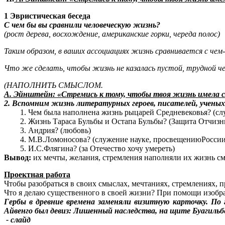
1 Эвристическая беседа
С чем бы вы сравнили человеческую жизнь?
(рост дерева, восхождение, американские горки, череда полос)
Таким образом, в ваших ассоциациях жизнь сравнивается с ч
Что же сделать, чтобы жизнь не казалась пустой, трудной ч
(НАПОЛНИТЬ СМЫСЛОМ.
А. Эйнштейн: «Стремись к тому, чтобы твоя жизнь имела
2. Вспомним жизнь литературных героев, писателей, ученых
Чем была наполнена жизнь рыцарей Средневековья? (
Жизнь Тараса Бульбы и Остапа Бульбы? (Защита Отчизн
Андрия? (любовь)
М.В.Ломоносова? (служение науке, просвещениюРоссии
И.С.Флягина? (за Отечество хочу умереть)
Вывод:
их мечты, желания, стремления наполняли их жизнь с
Проектная работа
Чтобы разобраться в своих смыслах, мечтаниях, стремлениях, п
Что я делаю существенного в своей жизни? При помощи изобр
Гербы в древние времена заменяли визитную карточку. По
Айвенго был девиз: Лишенный наследства, на щите Буагиль
- слайд