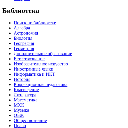
Библиотека
Поиск по библиотеке
Алгебра
Астрономия
Биология
География
Геометрия
Дополнительное образование
Естествознание
Изобразительное искусство
Иностранные языки
Информатика и ИКТ
История
Коррекционная педагогика
Краеведение
Литература
Математика
МХК
Музыка
ОБЖ
Обществознание
Право