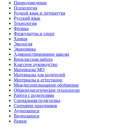
Природоведение
Психология
Родной язык и литература
Русский язык
Технология
Физика
Физкультура и спорт
Химия
Экология
Экономика
Администрирование школы
Внеклассная работа
Классное руководство
Материалы МО
Материалы для родителей
Материалы к аттестации
Междисциплинарное обобщение
Общепедагогические технологии
Работа с родителями
Социальная педагогика
Сценарии праздников
Аудиозаписи
Видеозаписи
Разное