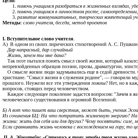
Цели:
помочь учащимся разобраться в жизненных взглядах, у
помочь учащимся в личностном росте, самоопределении,
развитие коммуникативных, творческих компетенций уч
Методы
:
слово учителя, беседа, метод проектов
I. Вступительное слово учителя
.
А) В одном из своих лирических стихотворений А. С. Пушкин
Дар напрасный, дар случайный
Жизнь, зачем ты мне дана?
Так поэт пытался понять смысл своей жизни, который казалс
непревзойденных образцов поэзии, прозы, драматургии, эпистоля
О смысле жизни люди задумывались еще в седой древности. С
христиане. "Смысл жизни в служения родине", — говорили му
прошлого. Неужели все эти утверждения ложны? Нет, но в каж
вопросов, стоящих перед человечеством.
Каждое следующее поколение задастся вопросом: "Зачем я жив
человеческого существования в огромной Вселенной.
Б) А вот что пишет ваш сверстник, может быть, ученик Эс
Из сочинения БЦ: На что потратить жизненную энергию? На з
жизни: жить для себя или для других? Чему посвятить: силе, м
Если сравнивать жизнь человека с восхождением на гору, то 
II.
А. Эйнштейн: «Стремись к тому, чтобы твоя жизнь име