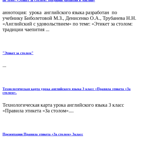
по теме: «Этикет за столом: традиции чаепития в Англии»
аннотоция: урока английского языка разработан по
учебнику Биболетовой М.З., Денисенко О.А., Трубанева Н.Н.
«Английский с удовольствием» по теме: «Этикет за столом:
традиции чаепития ...
"Этикет за столом"
...
Технологическая карта урока английского языка 3 класс «Правила этикета «За
столом».
Технологическая карта урока английского языка 3 класс
«Правила этикета «За столом»....
Презентация Правила этикета «За столом» 3класс