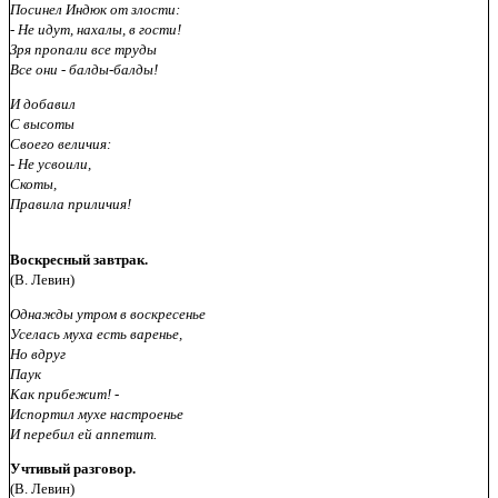
Посинел Индюк от злости:
- Не идут, нахалы, в гости!
Зря пропали все труды
Все они - балды-балды!
И добавил
С высоты
Своего величия:
- Не усвоили,
Скоты,
Правила приличия!
Воскресный завтрак.
(В. Левин)
Однажды утром в воскресенье
Уселась муха есть варенье,
Но вдруг
Паук
Как прибежит! -
Испортил мухе настроенье
И перебил ей аппетит.
Учтивый разговор.
(В. Левин)