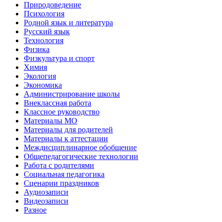
Природоведение
Психология
Родной язык и литература
Русский язык
Технология
Физика
Физкультура и спорт
Химия
Экология
Экономика
Администрирование школы
Внеклассная работа
Классное руководство
Материалы МО
Материалы для родителей
Материалы к аттестации
Междисциплинарное обобщение
Общепедагогические технологии
Работа с родителями
Социальная педагогика
Сценарии праздников
Аудиозаписи
Видеозаписи
Разное