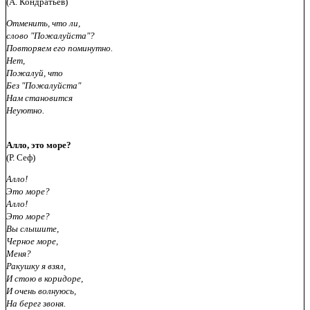
(А. Кондратьев)
Отменить, что ли,
слово "Пожалуйста"?
Повторяем его поминутно.
Нет,
Пожалуй, что
Без "Пожалуйста"
Нам становится
Неуютно.
Алло, это море?
(Р. Сеф)
Алло!
Это море?
Алло!
Это море?
Вы слышите,
Черное море,
Меня?
Ракушку я взял,
И стою в коридоре,
И очень волнуюсь,
На берег звоня.