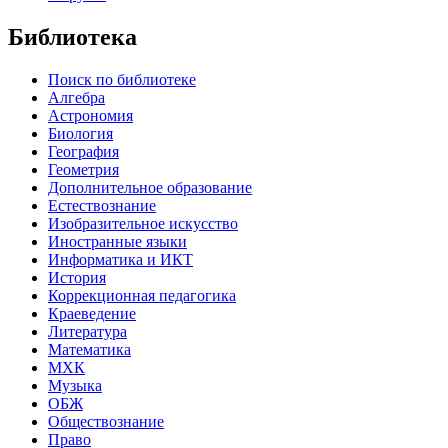
Библиотека
Поиск по библиотеке
Алгебра
Астрономия
Биология
География
Геометрия
Дополнительное образование
Естествознание
Изобразительное искусство
Иностранные языки
Информатика и ИКТ
История
Коррекционная педагогика
Краеведение
Литература
Математика
МХК
Музыка
ОБЖ
Обществознание
Право