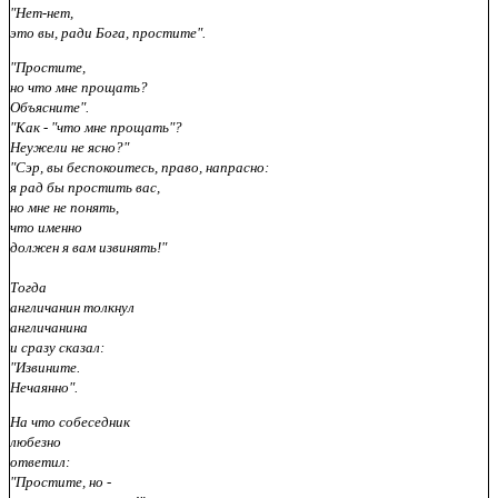
"Нет-нет,
это вы, ради Бога, простите".
"Простите,
но что мне прощать?
Объясните".
"Как - "что мне прощать"?
Неужели не ясно?"
"Сэр, вы беспокоитесь, право, напрасно:
я рад бы простить вас,
но мне не понять,
что именно
должен я вам извинять!"
Тогда
англичанин толкнул
англичанина
и сразу сказал:
"Извините.
Нечаянно".
На что собеседник
любезно
ответил:
"Простите, но -