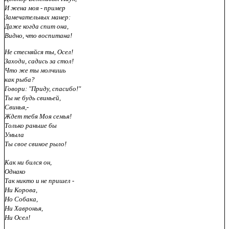
И жена моя - пример
Замечательных манер:
Даже когда спит она,
Видно, что воспитана!
Не стесняйся ты, Осел!
Заходи, садись за стол!
Что же ты молчишь
как рыба?
Говори: "Приду, спасибо!"
Ты не будь свиньей,
Свинья,-
Ждет тебя Моя семья!
Только раньше бы
Умыла
Ты свое свиное рыло!
Как ни бился он,
Однако
Так никто и не пришел -
Ни Корова,
Но Собака,
Ни Хавронья,
Ни Осел!