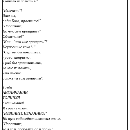
я ничего не заметил!"
"Нет-нет!!!
Это вы,
ради Бога, простите!"
"Простите,
Но что мне прощать?!
Объясните!"
"Как - "что мне прощать"?
Неужели не ясно?!!"
"Сэр, вы беспокоитесь,
право, напрасно:
я рад бы простить вас,
но мне не понять,
что именно
должен я вам извинять".
Тогда
АНГЛИЧАНИН
ТОЛКНУЛ
англичанина!
И сразу сказал:
"ИЗВИНИТЕ НЕЧАЯННО!"
Но тут собеседник ответил иначе:
"Простите,
но я вам, пожалуй, дам сдачи".