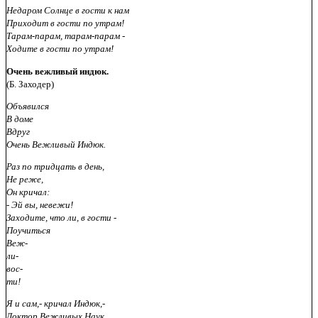
Недаром Солнце в гости к нам
Приходит в гости по утрам!
Тарам-парам, тарам-парам -
Ходите в гости по утрам!
Очень вежливый индюк.
(Б. Заходер)
Объявился
В доме
Вдруг
Очень Вежливый Индюк.
Раз по тридцать в день,
Не реже,
Он кричал:
- Эй вы, невежи!
Заходите, что ли, в гости -
Поучиться
Веж-
ли-
вос-
ти!
Я и сам,- кричал Индюк,-
Доктор Вежливых Наук,