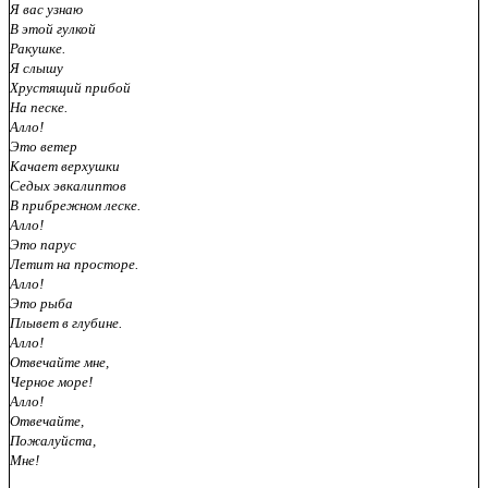
Я вас узнаю
В этой гулкой
Ракушке.
Я слышу
Хрустящий прибой
На песке.
Алло!
Это ветер
Качает верхушки
Седых эвкалиптов
В прибрежном леске.
Алло!
Это парус
Летит на просторе.
Алло!
Это рыба
Плывет в глубине.
Алло!
Отвечайте мне,
Черное море!
Алло!
Отвечайте,
Пожалуйста,
Мне!