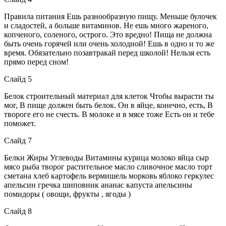
Правила питания Ешь разнообразную пищу. Меньше булочек
и сладостей, а больше витаминов. Не ешь много жареного,
копченого, соленого, острого. Это вредно! Пища не должна
быть очень горячей или очень холодной! Ешь в одно и то же
время. Обязательно позавтракай перед школой! Нельзя есть
прямо перед сном!
Слайд 5
Белок строительный материал для клеток Чтобы вырасти ты
мог, В пище должен быть белок. Он в яйце, конечно, есть, В
твороге его не счесть. В молоке и в мясе тоже Есть он и тебе
поможет.
Слайд 7
Белки Жиры Углеводы Витамины курица молоко яйца сыр
мясо рыба творог растительное масло сливочное масло торт
сметана хлеб картофель вермишель морковь яблоко геркулес
апельсин гречка шиповник ананас капуста апельсины
помидоры ( овощи, фрукты , ягоды )
Слайд 8