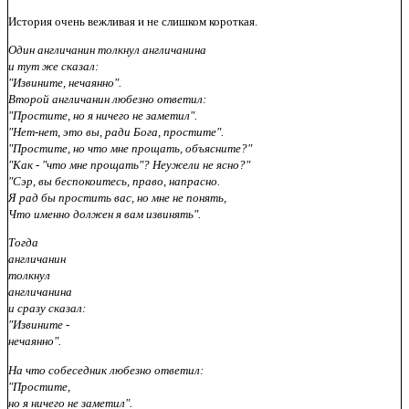
История очень вежливая и не слишком короткая.
Один англичанин толкнул англичанина
и тут же сказал:
"Извините, нечаянно".
Второй англичанин любезно ответил:
"Простите, но я ничего не заметил".
"Нет-нет, это вы, ради Бога, простите".
"Простите, но что мне прощать, объясните?"
"Как - "что мне прощать"? Неужели не ясно?"
"Сэр, вы беспокоитесь, право, напрасно.
Я рад бы простить вас, но мне не понять,
Что именно должен я вам извинять".
Тогда
англичанин
толкнул
англичанина
и сразу сказал:
"Извините -
нечаянно".
На что собеседник любезно ответил:
"Простите,
но я ничего не заметил".