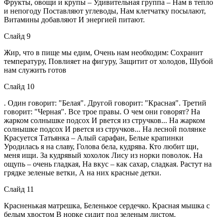
Фрукты, овощи и крупы – Удивительная группа – Нам в тепло
и непогоду Поставляют углеводы, Нам клетчатку посылают,
Витамины добавляют И энергией питают.
Слайд 9
Жир, что в пище мы едим, Очень нам необходим: Сохранит
температуру, Повлияет на фигуру, Защитит от холодов, Шубой
нам служить готов
Слайд 10
. Один говорит: "Белая". Другой говорит: "Красная". Третий
говорит: "Черная". Все трое правы. О чем они говорят? На
жарком солнышке подсох И рвется из стручков... На жарком
солнышке подсох И рвется из стручков... На лесной полянке
Красуется Татьянка – Алый сарафан, Белые крапинки
Уродилась я на славу, Голова бела, кудрява. Кто любит щи,
меня ищи. За кудрявый хохолок Лису из норки поволок. На
ощупь – очень гладкая, На вкус – как сахар, сладкая. Растут на
грядке зеленые ветки, А на них красные детки.
Слайд 11
Красненькая матрешка, Беленькое сердечко. Красная мышка с
белым хвостом В норке сидит под зеленым листом.