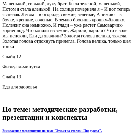
Маленький, горький, луку брат. Была зеленой, маленькой,
Потом я стала аленькой. На солнце почернела я – И вот теперь
я спелая. Летом – в огороде, свежие, зеленые, А зимою – в
бочке, крепкие, соленые. В землю бросишь крошку-блошку,
Полежит она немножко, И гляди – уже растет Самоварчик-
корнеплод. Что копали из земли, Жарили, варили? Что в золе
мы испекли, Ели да хвалили? Золотая голова велика, тяжела.
Золотая голова отдохнуть прилегла. Голова велика, только шея
тонка
Слайд 12
Физкульт-минутка
Слайд 13
Еда для здоровья
По теме: методические разработки,
презентации и конспекты
Внеклассное мероприятие по теме "Этикет за столом. Продукты".