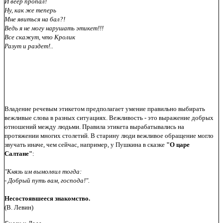
И веер пропал!
Ну, как же теперь
Мне явиться на бал?!
Ведь я не могу нарушать этикет!!!
Все скажут, что Кролик
Разут и раздет!..
Владение речевым этикетом предполагает умение правильно выбирать
вежливые слова в разных ситуациях. Вежливость - это выражение добрых
отношений между людьми. Правила этикета вырабатывались на
протяжении многих столетий. В старину люди вежливое обращение могло
звучать иначе, чем сейчас, например, у Пушкина в сказке
"О царе
Салтане"
:
"Князь им вымолвил тогда:
- Добрый путь вам, господа!".
Несостоявшееся знакомство.
(В. Левин)