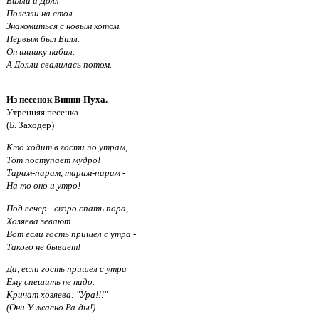
Билли и Долл
Полезли на стол -
Знакомиться с новым котом.
Первым был Билл.
Он шишку набил.
А Долли свалилась потом.
Из песенок Винни-Пуха.
Утренняя песенка
(Б. Заходер)
Кто ходит в гости по утрам,
Тот поступает мудро!
Тарам-парам, тарам-парам -
На то оно и утро!
Под вечер - скоро спать пора,
Хозяева зевают...
Вот если гость пришел с утра -
Такого не бывает!
Да, если гость пришел с утра
Ему спешить не надо.
Кричат хозяева: "Ура!!!"
(Они У-жасно Ра-ды!)