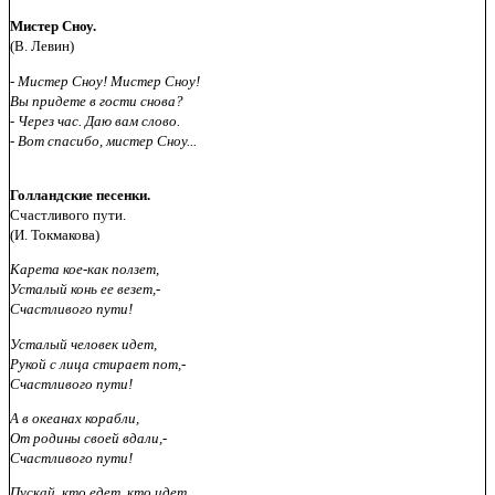
Мистер Сноу.
(В. Левин)
- Мистер Сноу! Мистер Сноу!
Вы придете в гости снова?
- Через час. Даю вам слово.
- Вот спасибо, мистер Сноу...
Голландские песенки.
Счастливого пути.
(И. Токмакова)
Карета кое-как ползет,
Усталый конь ее везет,-
Счастливого пути!
Усталый человек идет,
Рукой с лица стирает пот,-
Счастливого пути!
А в океанах корабли,
От родины своей вдали,-
Счастливого пути!
Пускай, кто едет, кто идет,