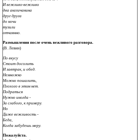
И вежливо-вежливо
два англичанина
друг друга
до ночи
тузили
отчаянно.
Размышления после очень вежливого разговора.
(В. Левин)
По вкусу
Стоит досолить
И завтрак, и обед.
Немножко
Можно пошалить,
Плохого в этом нет.
Подраться
Нужно иногда -
За слабого, к примеру.
Но
Даже вежливость -
Беда,
Когда забудешь меру.
Пожалуйста.