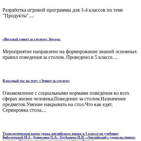
Разработка игровой программы для 3-4 классов по теме
"Продукты"....
«Веселый этикет за столом». Беседа.
Мероприятие направлено на формирование знаний основных
правил поведения за столом. Проведено в 5 классе....
Классный час на тему «Этикет за столом»
Ознакомление с социальными нормами поведения во всех
сферах жизни человека;Поведение за столом.Назначение
предметов.Умение накрывать на стол.Что как едят.
Сервировка стола....
Технологическая карта урока английского языка в 3 классе по учебнику
Биболетовой М.З., Денисенко О.А., Трубанева Н.Н. «Английский с удовольствием»