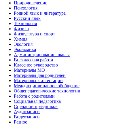
Природоведение
Психология
Родной язык и литература
Русский язык
Технология
Физика
Физкультура и спорт
Химия
Экология
Экономика
Администрирование школы
Внеклассная работа
Классное руководство
Материалы МО
Материалы для родителей
Материалы к аттестации
Междисциплинарное обобщение
Общепедагогические технологии
Работа с родителями
Социальная педагогика
Сценарии праздников
Аудиозаписи
Видеозаписи
Разное