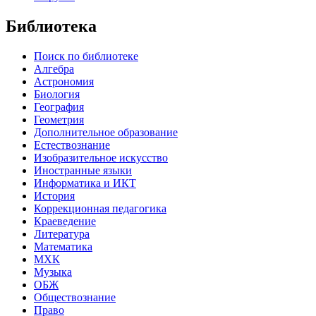
Библиотека
Поиск по библиотеке
Алгебра
Астрономия
Биология
География
Геометрия
Дополнительное образование
Естествознание
Изобразительное искусство
Иностранные языки
Информатика и ИКТ
История
Коррекционная педагогика
Краеведение
Литература
Математика
МХК
Музыка
ОБЖ
Обществознание
Право