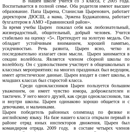
В нашей школе учится со 3 класса, с 2005 года.
Воспитывается в полной семье. Оба родителя имеют высшее
образование. Папа Цырена, Станислав Цыренович, работает
директором ДЮСШ, а мама, Эржена Будажаповна, работает
бухгалтером в АМО «Еравнинский район».
За время учебы Цырен показал себя как любознательный,
жизнерадостный, общительный, добрый человек. Учится
стабильно на оценку «5». Претендует на золотую медаль. Он
обладает устойчивым вниманием, хорошей памятью,
усидчивостью. Речь развита, Цырен ясно, четко и
последовательно излагает свои мысли. Цырен занимается в
секции волейбола. Является членом сборной школы по
волейболу. Он с удовольствием участвует в общешкольных и
классных мероприятиях: на многих праздниках был ведущим,
имеет артистические данные. Цырен входит в совет школы, в
младших классах был старостой класса.
Среди одноклассников Цырен пользуется большим
уважением, он имеет чувство юмора, доброжелателен и
тактичен. У него много друзей, как среди одноклассников, так
и внутри школы. Цырен одинаково хорошо общается и с
девочками, и мальчиками.
Цырен победитель районных олимпиад по физике и
английскому языку. На базе нашего класса открыли первый в
районе отряд юных инспекторов движения, Цырен был
командиром отряда. 2009 году, в составе четырех членов