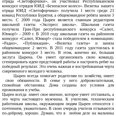
отряда «Светофорчики», он участвовал Республиканском
конкурсе отрядов ЮИД «Безопасное колесо». Визитка нашего
отряда ЮИД «Светофорчики» получила 1 место среди 23
команд Республики Бурятия, а общекомандное ребята заняли 3
место. С 2009 года Цырен является главным редактором
школьной газеты «Экспресс школы». Школьная газета
получила Гран-При республиканского конкурса «Салют,
Юнкор!» - 2009 г. В 2010 году школьная газета на районном
конкурсе «Салют, Юнкор!» стала победителем в номинациях:
«Радио», «Публикация», «Визитка газеты» и заняла
общекомандное 2 место. В 2011 году газета удостоилась в
районном конкурсе 3 место. В этом, конечно же, большая
заслуга Цырена. Он умеет организовать свою команду,
сгенерировать идею предстоящей работы и настроить ребят на
победный результат. Это очень важная и востребованная черта
современного молодого человека.
Цырен всегда помогает родителям по хозяйству, имеет
свои обязанности. В семье у него доброжелательная,
спокойная обстановка. Дома созданы все условия для
проживания и учебы.
Цырен всегда имеет свое мнение, которое умеет отстаивать, а
это черта настоящего мужчины. К учителям, техническим
работникам школы, окружающим людям Цырен относится с
почтением, уважительно. В свою очередь учителя отзываются
по-доброму, хорошо. Думаю, что в любом деле на мальчика