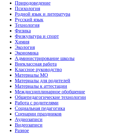
Природоведение
Психология
Родной язык и литература
Русский язык
Технология
Физика
Физкультура и спорт
Химия
Экология
Экономика
Администрирование школы
Внеклассная работа
Классное руководство
Материалы МО
Материалы для родителей
Материалы к аттестации
Междисциплинарное обобщение
Общепедагогические технологии
Работа с родителями
Социальная педагогика
Сценарии праздников
Аудиозаписи
Видеозаписи
Разное