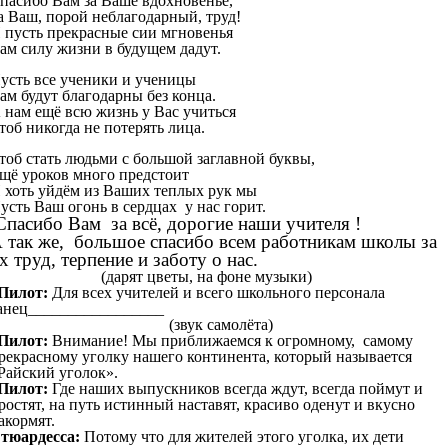
пасибо Вам за Ваше вдохновенье,
а Ваш, порой неблагодарный, труд!
 пусть прекрасные сии мгновенья
ам силу жизни в будущем дадут.
усть все ученики и ученицы
ам будут благодарны без конца.
 нам ещё всю жизнь у Вас учиться
тоб никогда не потерять лица.
тоб стать людьми с большой заглавной буквы,
щё уроков много предстоит
 хоть уйдём из Ваших теплых рук мы
усть Ваш огонь в сердцах у нас горит.
пасибо Вам за всё, дорогие наши учителя !
 так же, большое спасибо всем работникам школы за
х труд, терпение и заботу о нас.
(дарят цветы, на фоне музыки)
Пилот:
Для всех учителей и всего школьного персонала
анец_________________
(звук самолёта)
Пилот:
Внимание! Мы приближаемся к огромному, самому
рекрасному уголку нашего континента, который называется
Райский уголок».
Пилот:
Где наших выпускников всегда ждут, всегда поймут и
ростят, на путь истинный наставят, красиво оденут и вкусно
акормят.
тюардесса:
Потому что для жителей этого уголка, их дети