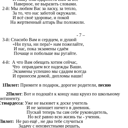
Наверное, не выразить словами.
2-й: Мы любим Вас за ласку, за тепло,
За то, что нас заботой окружали.
И всё своё здоровье, и покой
На жертвенный алтарь Вы положили.
- 7 –
3-й: Спасибо Вам и сердцем, и душой
«Ни пуха, ни пера!» нам пожелайте,
И нас, пока экзамены сдаём
Почаще и побольше вы ругайте.
4-й: А что Вам обещать хотим сейчас,
Что оправдаем все надежды Ваши.
Экзамены успешно мы сдадим всегда
И принесем домой, дипломы наши!
1Пилот:
Примите в подарок, дорогие родители,
песню
2Пилот
: Вот и подошёл к концу наш круиз по школьному
онтиненту.
тюардесса
: Уже не вызовет к доске учитель
 не запишет ничего в дневник.
ускай теперь ты сам себе руководитель,
о всё равно всю жизнь ты - ученик.
Пилот:
Не раз ещё , не два тебе случиться
адачу с неизвестными решать,