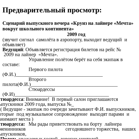
Предварительный просмотр:
Сценарий выпускного вечера «Круиз на лайнере «Мечта»
вокруг школьного континента»
2009 год
(звучит сигнал самолёта в аэропорту, выходит ведущий и
объявляет)
Ведущий
: Объявляется регистрация билетов на рейс №
2009 на лайнер «Мечта».
Управление полётом берёт на себя экипаж в
составе:
Первого пилота
(Ф.И.)___________________________________
Второго
пилота(Ф.И.)___________________________________
Стюардессы
(Ф.И)______________________________________
тюардесса
: Внимание! В первый салон приглашаются
ыпускники 2009 года, выпуска №_
 Ведущие - экипаж по очереди зачитывают Ф.И. выпускников,
оторые под музыкальное сопровождение выходят парами и
анимают места )
тюардесса:
Мы рады приветствовать на борту лайнера
именинников сегодняшнего торжества, наших
ыпускников,
 Пилот:
уважаемых гостей, дорогих учителей