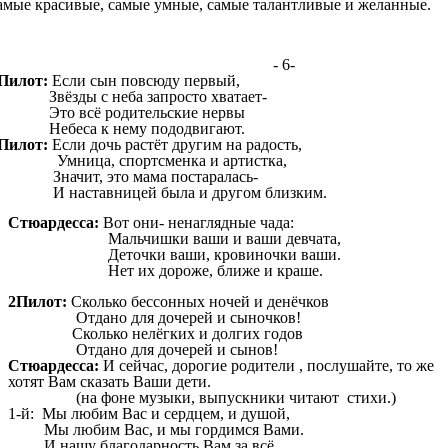
амые красивые, самые умные, самые талантливые и желанные.
- 6-
Пилот:
Если сын повсюду первый,
вёзды с неба запросто хватает-
то всё родительские нервы
ебеса к нему пододвигают.
Пилот:
Если дочь растёт другим на радость,
мница, спортсменка и артистка,
начит, это мама постаралась-
 наставницей была и другом близким.
Стюардесса:
Вот они- ненаглядные чада:
Мальчишки ваши и ваши девчата,
Деточки ваши, кровиночки ваши.
Нет их дороже, ближе и краше.
2Пилот:
Сколько бессонных ночей и денёчков
Отдано для дочерей и сыночков!
Сколько нелёгких и долгих годов
Отдано для дочерей и сынов!
Стюардесса:
И сейчас, дорогие родители , послушайте, то же
хотят Вам сказать Ваши дети.
(на фоне музыки, выпускники читают стихи.)
1-й: Мы любим Вас и сердцем, и душой,
Мы любим Вас, и мы гордимся Вами.
И нашу благодарность Вам за всё