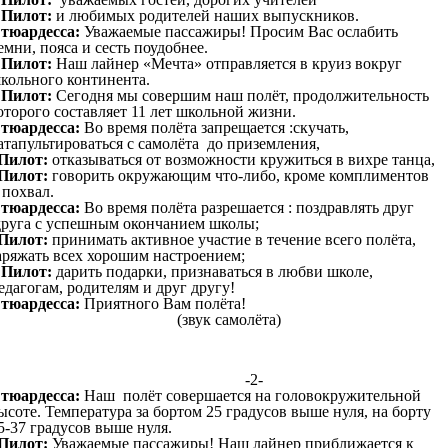
 Пилот:
и любимых родителей наших выпускников.
тюардесса:
Уважаемые пассажиры! Просим Вас ослабить
емни, пояса и сесть поудобнее.
 Пилот:
Наш лайнер «Мечта» отправляется в круиз вокруг
кольного континента.
 Пилот:
Сегодня мы совершим наш полёт, продолжительность
оторого составляет 11 лет школьной жизни.
тюардесса:
Во время полёта запрещается :скучать,
атапультироваться с самолёта до приземления,
Пилот:
отказываться от возможности кружиться в вихре танца,
Пилот:
говорить окружающим что-либо, кроме комплиментов
 похвал.
тюардесса:
Во время полёта разрешается : поздравлять друг
руга с успешным окончанием школы;
Пилот:
принимать активное участие в течение всего полёта,
аряжать всех хорошим настроением;
 Пилот:
дарить подарки, признаваться в любви школе,
едагогам, родителям и друг другу!
тюардесса:
Приятного Вам полёта!
(звук самолёта)
-2-
тюардесса:
Наш полёт совершается на головокружительной
ысоте. Температура за бортом 25 градусов выше нуля, на борту
5-37 градусов выше нуля.
Пилот:
Уважаемые пассажиры! Наш лайнер приближается к