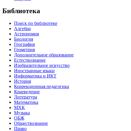
Библиотека
Поиск по библиотеке
Алгебра
Астрономия
Биология
География
Геометрия
Дополнительное образование
Естествознание
Изобразительное искусство
Иностранные языки
Информатика и ИКТ
История
Коррекционная педагогика
Краеведение
Литература
Математика
МХК
Музыка
ОБЖ
Обществознание
Право