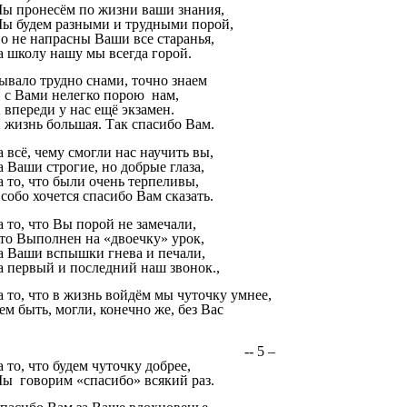
ы пронесём по жизни ваши знания,
ы будем разными и трудными порой,
о не напрасны Ваши все старанья,
а школу нашу мы всегда горой.
ывало трудно снами, точно знаем
 с Вами нелегко порою нам,
 впереди у нас ещё экзамен.
 жизнь большая. Так спасибо Вам.
а всё, чему смогли нас научить вы,
а Ваши строгие, но добрые глаза,
а то, что были очень терпеливы,
собо хочется спасибо Вам сказать.
а то, что Вы порой не замечали,
то Выполнен на «двоечку» урок,
а Ваши вспышки гнева и печали,
а первый и последний наш звонок.,
а то, что в жизнь войдём мы чуточку умнее,
ем быть, могли, конечно же, без Вас
-- 5 –
а то, что будем чуточку добрее,
ы говорим «спасибо» всякий раз.