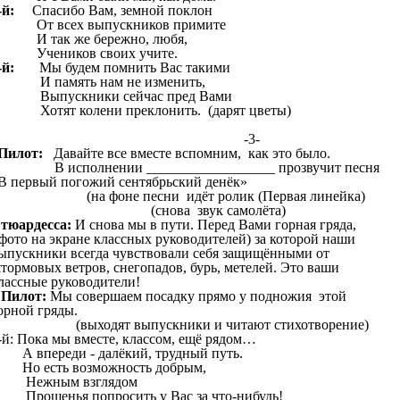
-й:
Спасибо Вам, земной поклон
т всех выпускников примите
 так же бережно, любя,
чеников своих учите.
-й:
Мы будем помнить Вас такими
 память нам не изменить,
ыпускники сейчас пред Вами
отят колени преклонить. (дарят цветы)
-3-
Пилот:
Давайте все вместе вспомним, как это было.
 исполнении __________________ прозвучит песня
В первый погожий сентябрьский денёк»
на фоне песни идёт ролик (Первая линейка)
(снова звук самолёта)
тюардесса:
И снова мы в пути. Перед Вами горная гряда,
фото на экране классных руководителей) за которой наши
ыпускники всегда чувствовали себя защищёнными от
тормовых ветров, снегопадов, бурь, метелей. Это ваши
лассные руководители!
 Пилот:
Мы совершаем посадку прямо у подножия этой
орной гряды.
выходят выпускники и читают стихотворение)
-й: Пока мы вместе, классом, ещё рядом…
 впереди - далёкий, трудный путь.
о есть возможность добрым,
Нежным взглядом
рощенья попросить у Вас за что-нибудь!