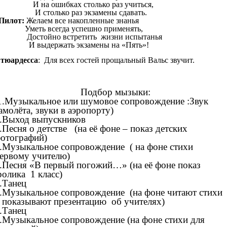
 на ошибках столько раз учиться,
 столько раз экзамены сдавать.
Пилот:
Желаем все накопленные знанья
меть всегда успешно применять,
остойно встретить жизни испытанья
 выдержать экзамены на «Пять»!
тюардесса
: Для всех гостей прощальный Вальс звучит.
Подбор мызыки:
.Музыкальное или шумовое сопровождение :Звук
амолёта, звуки в аэропорту)
.Выход выпускников
.Песня о детстве (на её фоне – показ детских
отографий)
.Музыкальное сопровождение ( на фоне стихи
ервому учителю)
.Песня «В первый погожий…» (на её фоне показ
олика 1 класс)
.Танец
.Музыкальное сопровождение (на фоне читают стихи
 показывают презентацию об учителях)
.Танец
.Музыкальное сопровождение (на фоне стихи для