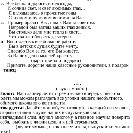
-я: Всё было: и дороги, и невзгоды,
 солнца свет, и свет любимых глаз…
 вглядываюсь в прожитые годы
 теплом и чувством вспоминая Вас.
-я: Пример брала с Вас, шла к Вам за советом.
аградой был взгляд ваших глаз живых,
ы столько дали мне тепла и света,
то хватит обогреть десятерых.
-й: Вы отдаётесь все большой работе.
ы в детских душах будите мечту.
пасибо Вам за то, что Вы живёте.
а Ваших дел и мыслей красоту.
(дарят цветы и подарки)
Примите, дорогие наши классные руководители, в подарок
танец
- 4 -
(звук самолёта)
Пилот:
Наш лайнер летит стремительно вперед. С высоты
олёта мы можем разглядеть все уголки нашего необъятного,
юбимого школьного континента.
тюардесса:
Давайте попробуем заглянуть в каждый его уголок,
оторый оставил в душе наших выпускников свой
еизгладимый след, научил многому, а главное научил поверить
 себя, выбрать в жизни цель и к ней стремиться.
звучит музыка, на экране учителя, выпускники читают
тихи)