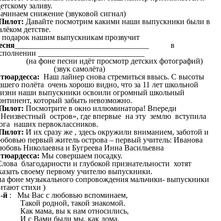
етскому заливу.
ачинаем снижение (звуковой сигнал)
Пилот:
Давайте посмотрим какими наши выпускники были в
алёком детстве.
 подарок нашим выпускникам прозвучит
есня
__________________________________ в
сполнении ___________________________
на фоне песни идёт просмотр детских фотографий)
(звук самолёта)
тюардесса:
Наш лайнер снова стремиться ввысь. С высоты
ашего полёта очень хорошо видно, что за 11 лет школьной
изни наши выпускники освоили огромный школьный
онтинент, который забыть невозможно.
Пилот:
Посмотрите в окно иллюминатора! Впереди
Неизвестный остров», где впервые на эту землю вступила
ога наших первоклассников.
Пилот:
И их сразу же , здесь окружили вниманием, заботой и
юбовью первый житель острова – первый учитель: Иванова
юбовь Николаевна и Бугреева Инна Васильевна
тюардесса:
Мы совершаем посадку.
лова благодарности и глубокой признательности хотят
казать своему первому учителю выпускники.
на фоне музыкального сопровождения мальчики- выпускники
итают стихи )
1-й
: Мы Вас с любовью вспоминаем,
акой родной, такой знакомой.
ак мама, вы к нам относились,
 с Вами были мы, как дома.